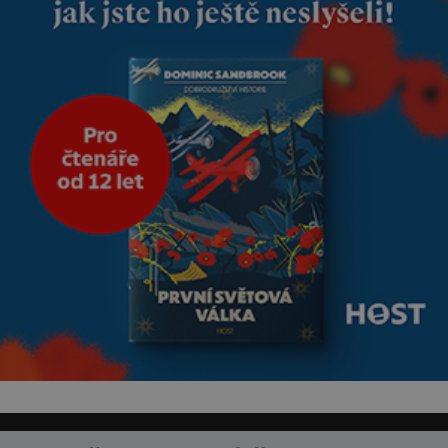
miminka měl působit především
klidně a útulně. Předškolní věk
je