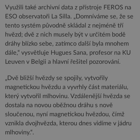
Využili také archivní data z přístroje FEROS na
ESO observatoři La Silla. „Domníváme se, že se
tento systém původně skládal z nejméně tří
hvězd; dvě z nich musely být v určitém bodě
dráhy blízko sebe, zatímco další byla mnohem
dále,“ vysvětluje Hugues Sana, profesor na KU
Leuven v Belgii a hlavní řešitel pozorování.
„Dvě bližší hvězdy se spojily, vytvořily
magnetickou hvězdu a vyvrhly část materiálu,
který vytvořil mlhovinu. Vzdálenější hvězda se
dostala na novou oběžnou dráhu s nově
sloučenou, nyní magnetickou hvězdou, čímž
vznikla dvojhvězda, kterou dnes vidíme v jádru
mlhoviny.“.