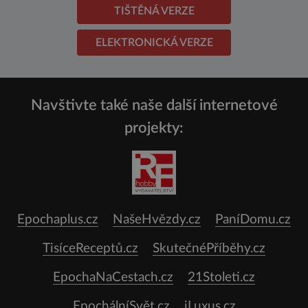
TIŠTĚNÁ VERZE
ELEKTRONICKÁ VERZE
Navštivte také naše další internetové
projekty:
Epochaplus.cz
NašeHvězdy.cz
PaníDomu.cz
TisíceReceptů.cz
SkutečnéPříběhy.cz
EpochaNaCestach.cz
21Stoleti.cz
EpochálníSvět.cz
iLuxus.cz