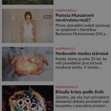
termálním
vyrobí přibližně devět gramů
medu – zhruba jednu čajovou
nasehvezdy.cz
lžičku. Sama o sobě se může
Pomsta Munzarové
zdát bezvýznamná. Teprve když
nevěrnému muži?
se spojí s dalšími desítkami tisíc
příslušnic svého včelstva,
Přímo skandální zvěsti zaznívají
vznikne jeden z
ve spojitosti s herečkou
nejdokonalejších organismů
Barborou Munzarovou (54) a
hercem Martinem Trnavským
(56). Munzarová měla být totiž
viděna s jakýmsi sympaťákem, s
panidomu.cz
nímž se velmi družně, až d
Nedovolte mozku stárnout
Každý, komu je přes 25 let, by
měl pravidelně procvičovat
mozkové závity. V tomto
období se totiž začíná
zhoršovat paměť. Možná máte
problém vzpomenout si na
jméno kolegy z práce. Nebo
nejsemsama.cz
marně v paměti lovíte název
Rituály krásy podle živlů
knížky, kterou jste nedávno
přečetli. Je to opravdu tak, s
Zjistěte, jak síla čtyř přírodních
věkem jako kdyby se paměť
elementů dokáže proměnit vaši
rozhodla stávkovat. Cvičte
koupelnu v posvátný prostor
pro omlazení těla i zklidnění