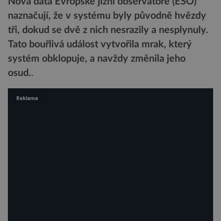
Nová data Evropské jižní observatoře (ESO)
naznačují, že v systému byly původně hvězdy
tři, dokud se dvě z nich nesrazily a nesplynuly.
Tato bouřlivá událost vytvořila mrak, který
systém obklopuje, a navždy změnila jeho
osud.
.
Reklama