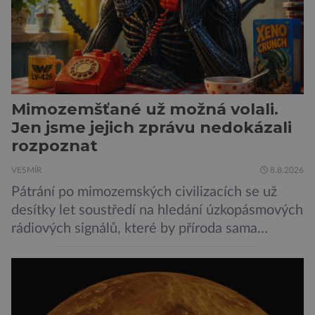
Mimozemšťané už možná volali.
Jen jsme jejich zprávu nedokázali
rozpoznat
VESMÍR
8.8.2026
Pátrání po mimozemských civilizacích se už
desítky let soustředí na hledání úzkopásmových
rádiových signálů, které by příroda sama
vytvořila jen stěží. Nová studie však naznačuje,
že právě tato strategie může být až příliš
svazující. Cestou vesmírem se totiž signál může
natolik změnit, že ho naše algoritmy vyhodnotí