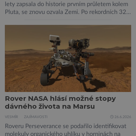
lety zapsala do historie prvním průletem kolem
Pluta, se znovu ozvala Zemi. Po rekordních 321
dnech v hibernačním režimu se ve vzdálenosti
9,5 miliardy kilometrů od Země probrala a
podle NASA je ve výtečném stavu. Nyní ji čeká
další etapa její mise, jejíž ambicí je přinést
dosud nejpodrobnější […]
Rover NASA hlásí možné stopy
dávného života na Marsu
VESMÍR
ZAJÍMAVOSTI
26.6.2026
Roveru Perseverance se podařilo identifikovat
molekuly organického uhlíku v horninách na