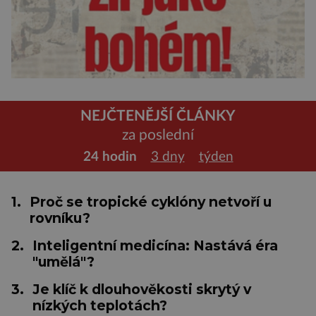
NEJČTENĚJŠÍ ČLÁNKY
za poslední
24 hodin
3 dny
týden
1.
Proč se tropické cyklóny netvoří u
rovníku?
2.
Inteligentní medicína: Nastává éra
"umělá"?
3.
Je klíč k dlouhověkosti skrytý v
nízkých teplotách?