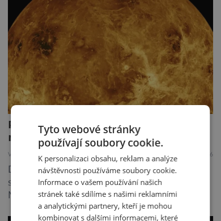
jako obyčejný šum. A priori to samozřejmě
neznamená, […]
Ráj proměněný v peklo. I Venuši
Tyto webové stránky
možná kdysi pokrýval oceán
používají soubory cookie.
VESMÍR
2.8.2026
K personalizaci obsahu, reklam a analýze
Dnes je Venuše nejžhavější planetou Sluneční
návštěvnosti používáme soubory cookie.
Informace o vašem používání našich
soustavy, je dokonce teplejší než k Slunci bližší
stránek také sdílíme s našimi reklamními
Merkur. Na jejím povrchu panují teploty kolem
a analytickými partnery, kteří je mohou
464 °C, atmosféra je více než devadesátkrát
kombinovat s dalšími informacemi, které