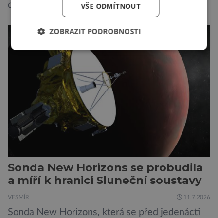
dějinách lidstva obdoby. Avšak, zatímco většina
VŠE ODMÍTNOUT
pozornosti se soustředí na chatboty,
generování obrázků nebo automatizaci práce,
ZOBRAZIT PODROBNOSTI
bezpečnostní experti upozorňují na mnohem
méně nápadné riziko. Podle některých
odborníků by už během příštích dvou let mohly
pokročilé systémy AI výrazně usnadnit
kybernetické útoky […]
Sonda New Horizons se probudila
a míří k hranici Sluneční soustavy
VESMÍR
11.7.2026
Sonda New Horizons, která se před jedenácti