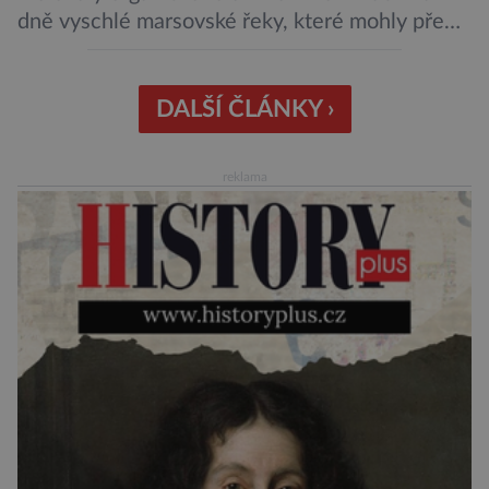
dně vyschlé marsovské řeky, které mohly před
miliardami let vzniknout působením vody.
Svědčí snad o dávném životě na planetě?
Měření provedená přístrojem Sherloc,
DALŠÍ ČLÁNKY ›
umístěném na roveru Perseverance,
identifikovala organický uhlík v jílovcích z
reklama
výchozů, což jsou vyhaslé podzemní lávové
proudy vystupující na povrch, sopky […]