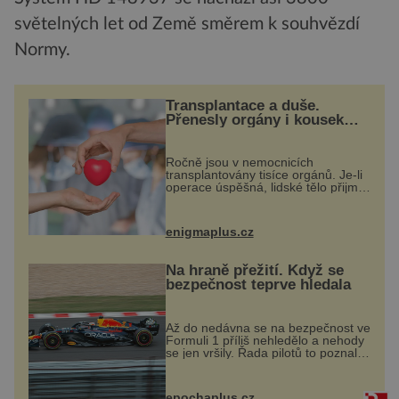
světelných let od Země směrem k souhvězdí
Normy.
Transplantace a duše.
Přenesly orgány i kousek
osobnosti dárce?
Ročně jsou v nemocnicích
transplantovány tisíce orgánů. Je-li
operace úspěšná, lidské tělo přijme
darovaný orgán za své a pacient
může vést plnohodnotný život. Ale
co když při transplantaci
enigmaplus.cz
nepřijímám...
Na hraně přežití. Když se
bezpečnost teprve hledala
Až do nedávna se na bezpečnost ve
Formuli 1 příliš nehledělo a nehody
se jen vršily. Řada pilotů to poznala
na vlastní kůži, často s trvalými
následky nebo bohužel i ztrátou
života. Dnes nepochopiteln...
epochaplus.cz