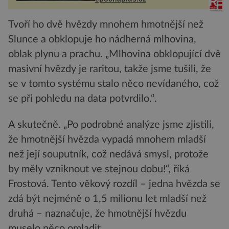
Tvoří ho dvě hvězdy mnohem hmotnější než
Slunce a obklopuje ho nádherná mlhovina,
oblak plynu a prachu. „Mlhovina obklopující dvě
masivní hvězdy je raritou, takže jsme tušili, že
se v tomto systému stalo něco nevídaného, což
se při pohledu na data potvrdilo.“.
A skutečně. „Po podrobné analýze jsme zjistili,
že hmotnější hvězda vypadá mnohem mladší
než její souputník, což nedává smysl, protože
by měly vzniknout ve stejnou dobu!“, říká
Frostová. Tento věkový rozdíl – jedna hvězda se
zdá být nejméně o 1,5 milionu let mladší než
druhá – naznačuje, že hmotnější hvězdu
muselo něco omladit.