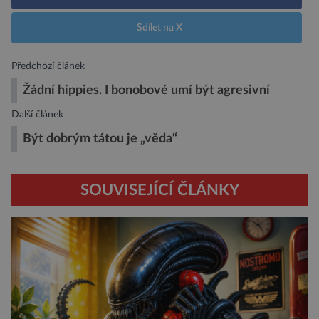
Sdílet na X
Předchozí článek
Žádní hippies. I bonobové umí být agresivní
Další článek
Být dobrým tátou je „věda“
SOUVISEJÍCÍ ČLÁNKY