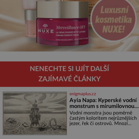
NENECHTE SI UJÍT DALŠÍ
ZAJÍMAVÉ ČLÁNKY
enigmaplus.cz
Ayia Napa: Kyperské vodní
monstrum s mírumilovnou
povahou
Vodní monstra jsou poměrně
častým koloritem nejrůznějších
jezer, řek či ostrovů. Mnozí
skeptici to přikládají hlavně
snaze dané místo zviditelnit a