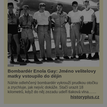
Bombardér Enola Gay: Jméno velitelovy
matky vstoupilo do dějin
Náhle odlehčený bombardér vykrouží prudkou otočku
a zrychluje, jak nejvíc dokáže. Stačí urazit 18
kilometrů, když do něj zezadu udeří tlaková vlna…
Americké rozhodnutí svrhnout ničivou jadernou
historyplus.cz
bombu ...