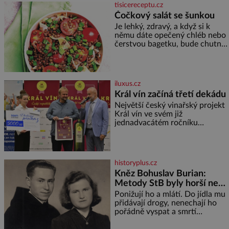
přitáhnout k němu pozornost
tisicereceptu.cz
záhadám nakloněných turi
Čočkový salát se šunkou
Je lehký, zdravý, a když si k
němu dáte opečený chléb nebo
čerstvou bagetku, bude chutnat
jedna báseň. Suroviny 250 g
vaší oblíbené čočky 150 g
cherry rajčátek 1 velká červená
cibule 2 lžíce
iluxus.cz
Král vín začíná třetí dekádu
Největší český vinařský projekt
Král vín ve svém již
jednadvacátém ročníku
představil nejlepší domácí vína.
Ta vybírala odborná porota z
celkem 1260 vzorků od 157
vinařů. Král vín, který se – i pře
historyplus.cz
Kněz Bohuslav Burian:
Metody StB byly horší než
gestapácké trýznění
Ponižují ho a mlátí. Do jídla mu
přidávají drogy, nenechají ho
pořádně vyspat a smrtí
vyhrožují i jeho nejbližším.
Burian kruté týrání nevydrží a