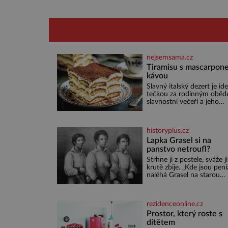
nejsemsama.cz
Tiramisu s mascarpone
kávou
Slavný italský dezert je ide
tečkou za rodinným oběd
slavnostní večeří a jeho
příprava je jednodušší, ne
může zdát. Ingredience pr
osoby: 250 g mascarpone 3
historyplus.cz
vejce 80 g cukru 200 g
cukrářských piškotů 250 ml
Lapka Grasel si na
silné kávy 2 lžíce amaretta
panstvo netroufl?
kakao na posypání Postup
Strhne ji z postele, sváže ji
Oddělte žloutky od bílků.
krutě zbije. „Kde jsou pení
Žloutky vyšlehejte s cukr
naléhá Grasel na starou
do světlé pěny a postupn
švadlenku. Když mu to
nich vmíchejte mascarpon
neprozradí – ostatně ani
aby vznikl hladký
nemůže, protože žádné n
rezidenceonline.cz
spokojí se lupič s několika
měďáky a štůčky látky.
Prostor, který roste s
Zraněná žena pár dní nat
dítětem