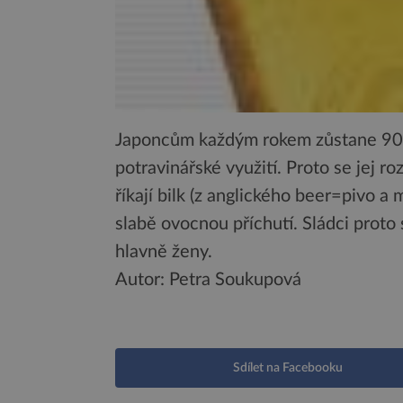
Japoncům každým rokem zůstane 900 
potravinářské využití. Proto se jej ro
říkají bilk (z anglického beer=pivo a
slabě ovocnou příchutí. Sládci proto 
hlavně ženy.
Autor: Petra Soukupová
Sdílet na Facebooku