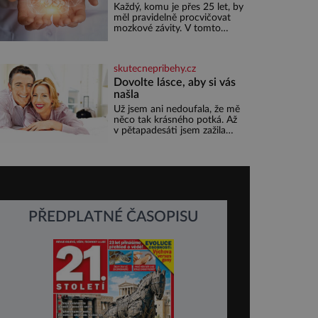
Každý, komu je přes 25 let, by
měl pravidelně procvičovat
mozkové závity. V tomto
období se totiž začíná
zhoršovat paměť. Možná
máte problém vzpomenout si
skutecnepribehy.cz
na jméno kolegy z práce.
Nebo marně v paměti lovíte
Dovolte lásce, aby si vás
název knížky, kterou jste
našla
nedávno přečetli. Je to
Už jsem ani nedoufala, že mě
opravdu tak, s věkem jako
něco tak krásného potká. Až
kdyby se paměť rozhodla
v pětapadesáti jsem zažila
stávkovat. Cvičte
lásku na první pohled. Poprvé
jsem se vdávala, když mi bylo
dvacet. Oba jsme byli mladí a
byl to tak říkajíc sňatek z
rozumu. Rodiče nás dali
dohromady, Toník byl dobře
zaopatřený mladý muž.
PŘEDPLATNÉ ČASOPISU
Manželství nám oběma moc
nesvědčilo, brzy jsme zjistili,
že