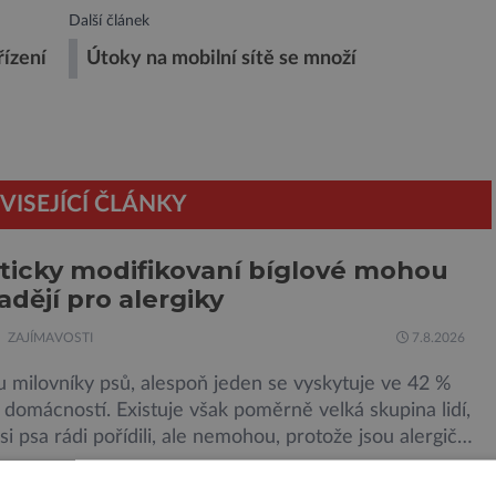
Další článek
řízení
Útoky na mobilní sítě se množí
VISEJÍCÍ ČLÁNKY
icky modifikovaní bíglové mohou
adějí pro alergiky
ZAJÍMAVOSTI
7.8.2026
u milovníky psů, alespoň jeden se vyskytuje ve 42 %
domácností. Existuje však poměrně velká skupina lidí,
 si psa rádi pořídili, ale nemohou, protože jsou alergičtí.
munitní systém přecitlivěle reaguje na proteiny
mohou poskytnout protilátku proti
 v psích slinách, potu, moči a šupinkách kůže,