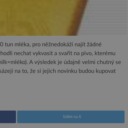
tun mléka, pro něžnedokáží najít žádné
zhodli nechat vykvasit a svařit na pivo, kterému
 milk=mléko). A výsledek je údajně velmi chutný se
sázejí na to, že si jejich novinku budou kupovat
Sdílet na X