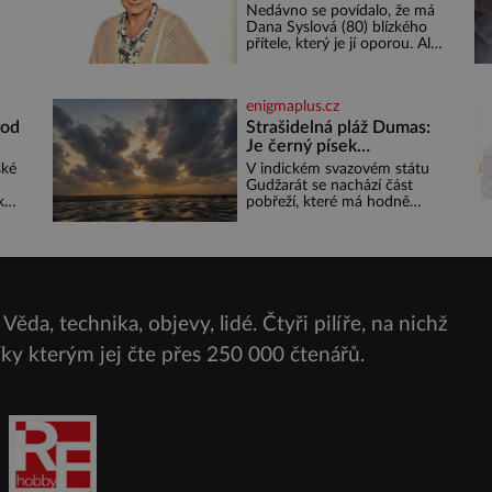
Nedávno se povídalo, že má
u
Dana Syslová (80) blízkého
i
přítele, který je jí oporou. Ale
ený
je to ještě vůbec pravda? V
posledních dnech čím dál
častěji mluví o svém
enigmaplus.cz
odchodu. Dohnala ji snad
samota? Půs
 od
Strašidelná pláž Dumas:
 Pro
Je černý písek
podhoubím, ze kterého
ské
V indickém svazovém státu
roste zlo?
Gudžarát se nachází část
k
pobřeží, které má hodně
eky
temnou pověst. Jistě k tomu
přispívá i černý písek této
ete
pláže. Proč má pláž takové
é z
netypické zbarvení? Nakolik
jsou pravd
 se
 se
Věda, technika, objevy, lidé. Čtyři pilíře, na nichž
čit
díky kterým jej čte přes
250 000 čtenářů.