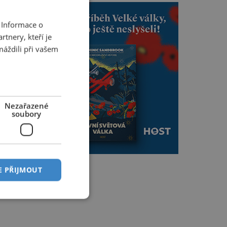
 Informace o
tnery, kteří je
máždili při vašem
Nezařazené
soubory
E PŘIJMOUT