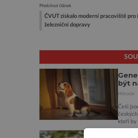
Předchozí článek
ČVUT získalo moderní pracoviště pro 
železniční dopravy
SOU
Genet
být n
PŘÍRODA
Češi jso
českých 
kteří by
Jejich i
Žáby 
obsažené