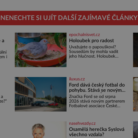
NENECHTE SI UJÍT DALŠÍ ZAJÍMAVÉ ČLÁNKY
epochalnisvet.cz
 a
Holoubek pro radost
Uvažujete o papouškovi?
Sousedům by mohla vadit
ální
jeho hlučnost. Holoubek
em i
diamantový komunikuje
téměř neslyšitelným pípáním,
ž se
je roztomilý a hodí se i pro
o 4
chovatele začátečníky. Jedná
iluxus.cz
se o nenáročného klidného
ptáčka, který většinu dne jen
Ford dává český fotbal do
posedává. Hodně času tráví
pohybu. Stává se novým
na zemi, kde sbírá zbytky
:
partnerem FAČR
 a
Značka Ford se od srpna
semínek Jeho domovinou je
ze?“
2026 stává novým partnerem
prakticky celá Austrálie s
em
Fotbalové asociace České
výjimkou pobřežní oblasti.
ě do
republiky. V rámci tříleté
e,
spolupráce zajistí mobilitu
emá,
asociace, reprezentačních
nasehvezdy.cz
týmů i českého fotbalu v
regionech. Partner
Osamělá herečka Syslová
o
všechno vzdala?