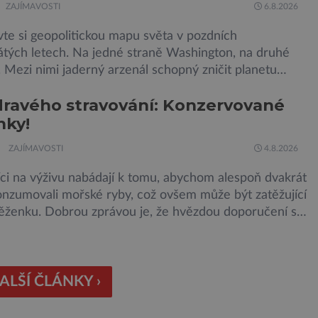
ZAJÍMAVOSTI
6.8.2026
te si geopolitickou mapu světa v pozdních
tých letech. Na jedné straně Washington, na druhé
Mezi nimi jaderný arzenál schopný zničit planetu
rát dokola, železná opona a miliony vojáků v
dravého stravování: Konzervované
tní pohotovosti. A pak je tu Donald Kendall, generální
nky!
společnosti PepsiCo, který se v květnu roku 1989 stává
m flotily, jež čítá sedmnáct […]
ZAJÍMAVOSTI
4.8.2026
ci na výživu nabádají k tomu, abychom alespoň dvakrát
onzumovali mořské ryby, což ovšem může být zatěžující
ěženku. Dobrou zprávou je, že hvězdou doporučení se
ly konzervované sardinky, které si může dovolit
 každý „Místo toho, aby poskytovaly izolované
ienty, jsou rybí konzervy kompletní potravinou,“ říká
 specialista Colin Robertson a zdůrazňuje […]
ALŠÍ ČLÁNKY ›