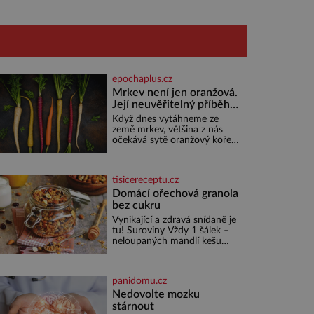
epochaplus.cz
Mrkev není jen oranžová.
Její neuvěřitelný příběh
začíná fialovou barvou
Když dnes vytáhneme ze
země mrkev, většina z nás
očekává sytě oranžový kořen.
Jenže po většinu své historie
je mrkev všechno možné, jen
ne oranžová. Je fialová, žlutá,
tisicereceptu.cz
bílá, někdy dokonce téměř
černá. Až díky stovkám let
Domácí ořechová granola
pečlivého šlechtění se z ní
bez cukru
stává zelenina, bez které si
Vynikající a zdravá snídaně je
českou zahradu ani
tu! Suroviny Vždy 1 šálek –
nedokážeme představit. Její
neloupaných mandlí kešu
příběh je
ořechů vlašských ořechů
slunečnicových semínek
semínek dýně rozinek 3 šálky
panidomu.cz
ovesných vloček 1 lžíce mlet
Nedovolte mozku
stárnout