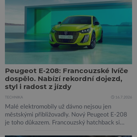
bezpečnostní experti upozorňují na mnohem
méně nápadné riziko. Podle některých
odborníků by už během příštích dvou let mohly
pokročilé systémy AI výrazně usnadnit
kybernetické útoky […]
Peugeot E-208: Francouzské lvíče
dospělo. Nabízí rekordní dojezd,
styl i radost z jízdy
TECHNIKA
16.7.2026
Malé elektromobily už dávno nejsou jen
městskými přibližovadly. Nový Peugeot E-208
je toho důkazem. Francouzský hatchback si
zachoval svůj atraktivní design, přidal delší