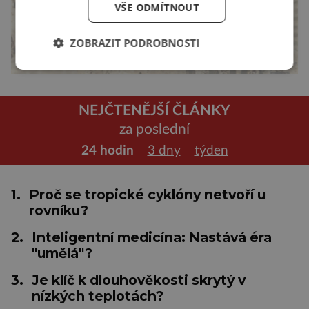
VŠE ODMÍTNOUT
ZOBRAZIT PODROBNOSTI
NEJČTENĚJŠÍ ČLÁNKY
za poslední
24 hodin
3 dny
týden
1.
Proč se tropické cyklóny netvoří u
rovníku?
2.
Inteligentní medicína: Nastává éra
"umělá"?
3.
Je klíč k dlouhověkosti skrytý v
nízkých teplotách?