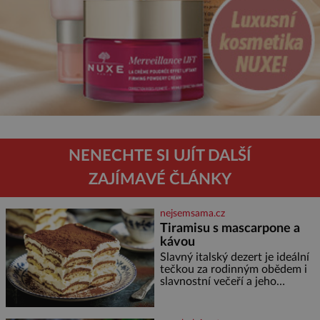
NENECHTE SI UJÍT DALŠÍ
ZAJÍMAVÉ ČLÁNKY
nejsemsama.cz
Tiramisu s mascarpone a
kávou
Slavný italský dezert je ideální
tečkou za rodinným obědem i
slavnostní večeří a jeho
příprava je jednodušší, než se
může zdát. Ingredience pro 4
osoby: 250 g mascarpone 3