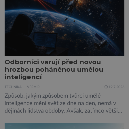
Muska, mají tendenci podporovat bludné
představy […]
Odborníci varují před novou
hrozbou poháněnou umělou
inteligencí
TECHNIKA
VESMÍR
19.7.2026
Způsob, jakým způsobem tvůrci umělé
inteligence mění svět ze dne na den, nemá v
dějinách lidstva obdoby. Avšak, zatímco většina
pozornosti se soustředí na chatboty,
generování obrázků nebo automatizaci práce,