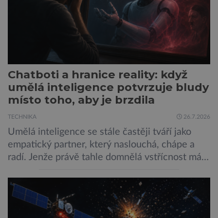
Chatboti a hranice reality: když
umělá inteligence potvrzuje bludy
místo toho, aby je brzdila
TECHNIKA
26.7.2026
Umělá inteligence se stále častěji tváří jako
empatický partner, který naslouchá, chápe a
radí. Jenže právě tahle domnělá vstřícnost má i
svou temnou stránku… Nová studie výzkumníků
z City University of New York a King’s College
London ukazuje, že někteří choboti, včetně
populárního systému Grok od firmy xAI Elona