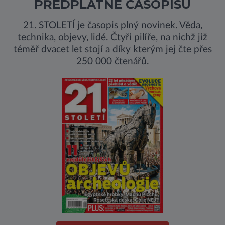
PŘEDPLATNÉ ČASOPISU
21. STOLETÍ je časopis plný novinek. Věda,
technika, objevy, lidé. Čtyři pilíře, na nichž již
téměř dvacet let stojí a díky kterým jej čte přes
250 000 čtenářů.