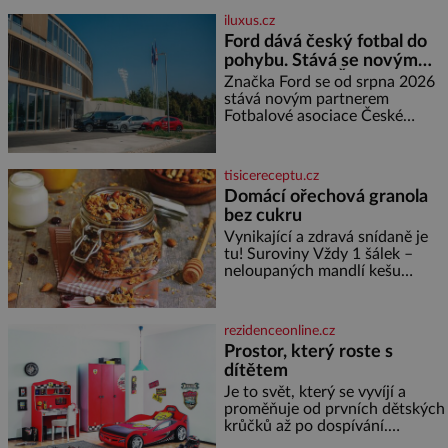
nemůže, protože žádné nemá,
iluxus.cz
spokojí se lupič s několika
Ford dává český fotbal do
měďáky a štůčky látky. Zraněná
pohybu. Stává se novým
žena pár dní nato umírá. Je to
partnerem FAČR
muž nebývale krutý. Jeho činy
Značka Ford se od srpna 2026
budí hrůzu ještě dlouho po jeho
stává novým partnerem
smrti
Fotbalové asociace České
republiky. V rámci tříleté
spolupráce zajistí mobilitu
asociace, reprezentačních týmů
tisicereceptu.cz
i českého fotbalu v regionech.
Domácí ořechová granola
Partner
bez cukru
Vynikající a zdravá snídaně je
tu! Suroviny Vždy 1 šálek –
neloupaných mandlí kešu
ořechů vlašských ořechů
slunečnicových semínek
semínek dýně rozinek 3 šálky
rezidenceonline.cz
ovesných vloček 1 lžíce mlet
Prostor, který roste s
dítětem
Je to svět, který se vyvíjí a
proměňuje od prvních dětských
krůčků až po dospívání.
Správně navržený pokoj