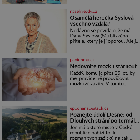
podporuje bezpečí, kreativitu,
soustředění i odpočinek a
nasehvezdy.cz
reaguje na každou etapu života
Osamělá herečka Syslová
a specifické potřeby dítěte. Pro
všechno vzdala?
nejmenší je klíčová
jednoduchost, měkkost a
Nedávno se povídalo, že má
bezpečí, proto by pokoj
Dana Syslová (80) blízkého
miminka měl působit především
přítele, který je jí oporou. Ale je
klidně a útulně. Předškolní věk
to ještě vůbec pravda? V
je
posledních dnech čím dál
častěji mluví o svém odchodu.
panidomu.cz
Dohnala ji snad samota? Půs
Nedovolte mozku stárnout
Každý, komu je přes 25 let, by
měl pravidelně procvičovat
mozkové závity. V tomto
období se totiž začíná
zhoršovat paměť. Možná máte
problém vzpomenout si na
jméno kolegy z práce. Nebo
epochanacestach.cz
marně v paměti lovíte název
Poznejte údolí Desné: od
knížky, kterou jste nedávno
Dlouhých strání po termální
přečetli. Je to opravdu tak, s
věkem jako kdyby se paměť
prameny
Jen málokteré místo v České
rozhodla stávkovat. Cvičte
republice nabízí tolik
rozmanitých zážitků na tak