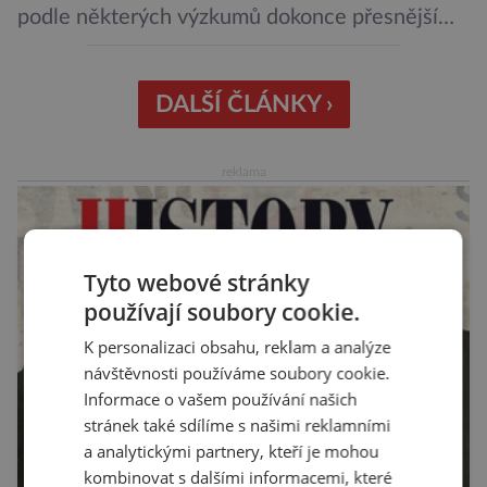
podle některých výzkumů dokonce přesnější
než slavná Encyclopedia Britannica. Nyní se
internetová studna znalostí proměnila v
křišťálovou kouli, ze které umělá inteligence
DALŠÍ ČLÁNKY ›
věštila, které technologie v dohledné
budoucnosti nejvíce zasáhnou naši společnost.
reklama
Za vším stojí australští výzkumníci, kteří pomocí
umělé inteligence a […]
Tyto webové stránky
používají soubory cookie.
K personalizaci obsahu, reklam a analýze
návštěvnosti používáme soubory cookie.
Informace o vašem používání našich
stránek také sdílíme s našimi reklamními
a analytickými partnery, kteří je mohou
kombinovat s dalšími informacemi, které