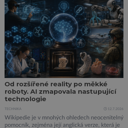
dojezd a modernější technologie, ale hlavně
ukazuje, že i kompaktní elektromobil může být
autem, se kterým bez obav vyrazíte za hranice
města Peugeot se u modelu 208 trefil do
černého už […]
Od rozšířené reality po měkké
roboty. AI zmapovala nastupující
technologie
TECHNIKA
12.7.2026
Wikipedie je v mnohých ohledech neocenitelný
pomocník, zejména její anglická verze, která je