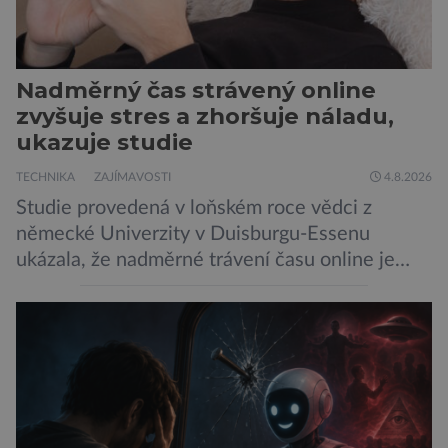
Nadměrný čas strávený online
zvyšuje stres a zhoršuje náladu,
ukazuje studie
TECHNIKA
ZAJÍMAVOSTI
4.8.2026
Studie provedená v loňském roce vědci z
německé Univerzity v Duisburgu-Essenu
ukázala, že nadměrné trávení času online je
spojeno s vyšší úrovní stresu, horší náladou a
vede k zanedbávání dalších aktivit. Zúčastnilo
se jí 900 dospělých Němců, kteří uvedli, že se v
posledním roce alespoň jednou zapojili do hraní
her, sledování pornografie, sledování sociálních
sítí […]