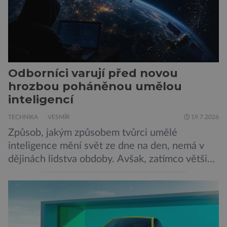
Odborníci varují před novou
hrozbou poháněnou umělou
inteligencí
TECHNIKA
VESMÍR
19.7.2026
Způsob, jakým způsobem tvůrci umělé
inteligence mění svět ze dne na den, nemá v
dějinách lidstva obdoby. Avšak, zatímco většina
pozornosti se soustředí na chatboty,
generování obrázků nebo automatizaci práce,
bezpečnostní experti upozorňují na mnohem
méně nápadné riziko. Podle některých
odborníků by už během příštích dvou let mohly