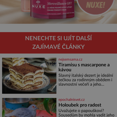
NENECHTE SI UJÍT DALŠÍ
ZAJÍMAVÉ ČLÁNKY
nejsemsama.cz
Tiramisu s mascarpone a
kávou
Slavný italský dezert je ideální
tečkou za rodinným obědem i
slavnostní večeří a jeho
příprava je jednodušší, než se
může zdát. Ingredience pro 4
osoby: 250 g mascarpone 3
epochalnisvet.cz
vejce 80 g cukru 200 g
Holoubek pro radost
cukrářských piškotů 250 ml
Uvažujete o papouškovi?
silné kávy 2 lžíce amaretta
Sousedům by mohla vadit jeho
kakao na posypání Postup: