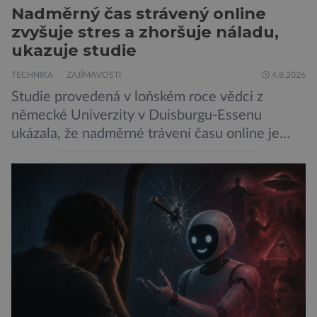
Nadměrný čas strávený online
zvyšuje stres a zhoršuje náladu,
ukazuje studie
TECHNIKA
ZAJÍMAVOSTI
4.8.2026
Studie provedená v loňském roce vědci z
německé Univerzity v Duisburgu-Essenu
ukázala, že nadměrné trávení času online je
spojeno s vyšší úrovní stresu, horší náladou a
vede k zanedbávání dalších aktivit. Zúčastnilo
se jí 900 dospělých Němců, kteří uvedli, že se v
posledním roce alespoň jednou zapojili do hraní
her, sledování pornografie, sledování sociálních
sítí […]