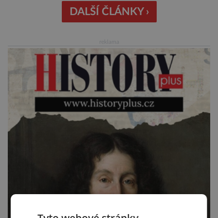
křišťálovou kouli, ze které umělá inteligence
DALŠÍ ČLÁNKY ›
věštila, které technologie v dohledné
budoucnosti nejvíce zasáhnou naši společnost.
reklama
Za vším stojí australští výzkumníci, kteří pomocí
umělé inteligence a […]
Tyto webové stránky