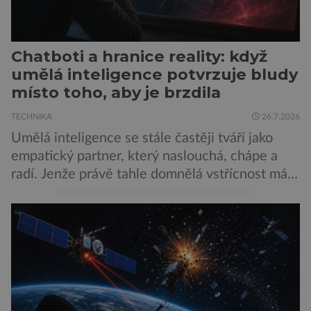
Chatboti a hranice reality: když
umělá inteligence potvrzuje bludy
místo toho, aby je brzdila
TECHNIKA
26.7.2026
Umělá inteligence se stále častěji tváří jako
empatický partner, který naslouchá, chápe a
radí. Jenže právě tahle domnělá vstřícnost má i
svou temnou stránku… Nová studie výzkumníků
z City University of New York a King’s College
London ukazuje, že někteří choboti, včetně
populárního systému Grok od firmy xAI Elona
Muska, mají tendenci podporovat bludné
představy […]