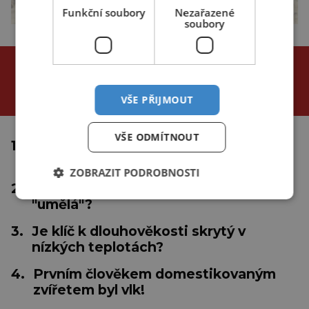
Funkční soubory
Nezařazené
soubory
NEJČTENĚJŠÍ ČLÁNKY
za poslední
VŠE PŘIJMOUT
24 hodin
3 dny
týden
VŠE ODMÍTNOUT
1.
Proč se tropické cyklóny netvoří u
rovníku?
ZOBRAZIT PODROBNOSTI
2.
Inteligentní medicína: Nastává éra
"umělá"?
3.
Je klíč k dlouhověkosti skrytý v
nízkých teplotách?
4.
Prvním člověkem domestikovaným
zvířetem byl vlk!