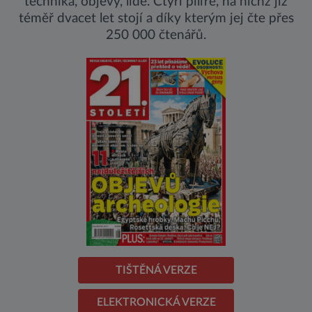
technika, objevy, lidé. Čtyři pilíře, na nichž již
téměř dvacet let stojí a díky kterým jej čte přes
250 000 čtenářů.
TIŠTĚNÁ VERZE
ELEKTRONICKÁ VERZE