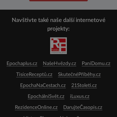
Navštivte také naše další internetové
projekty:
Epochaplus.cz
NašeHvězdy.cz
PaníDomu.cz
TisíceReceptů.cz
SkutečnéPříběhy.cz
EpochaNaCestach.cz
21Stoleti.cz
EpochálníSvět.cz
iLuxus.cz
RezidenceOnline.cz
DarujteČasopis.cz