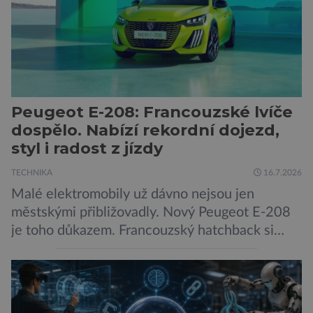
pokročilé systémy AI výrazně usnadnit
kybernetické útoky […]
Peugeot E-208: Francouzské lvíče
dospělo. Nabízí rekordní dojezd,
styl i radost z jízdy
TECHNIKA
16.7.2026
Malé elektromobily už dávno nejsou jen
městskými přibližovadly. Nový Peugeot E-208
je toho důkazem. Francouzský hatchback si
zachoval svůj atraktivní design, přidal delší
dojezd a modernější technologie, ale hlavně
ukazuje, že i kompaktní elektromobil může být
autem, se kterým bez obav vyrazíte za hranice