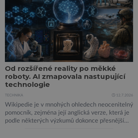
města Peugeot se u modelu 208 trefil do
černého už […]
Od rozšířené reality po měkké
roboty. AI zmapovala nastupující
technologie
TECHNIKA
12.7.2026
Wikipedie je v mnohých ohledech neocenitelný
pomocník, zejména její anglická verze, která je
podle některých výzkumů dokonce přesnější
než slavná Encyclopedia Britannica. Nyní se
internetová studna znalostí proměnila v