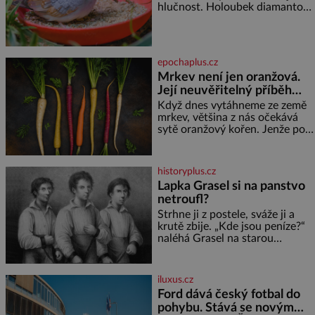
hlučnost. Holoubek diamantový
Oddělte žloutky od bílků.
komunikuje téměř
Žloutky vyšlehejte s cukrem do
neslyšitelným pípáním, je
světlé pěny a postupně do nich
roztomilý a hodí se i pro
vmíchejte mascarpone, aby
chovatele začátečníky. Jedná
vznikl hladký
epochaplus.cz
se o nenáročného klidného
Mrkev není jen oranžová.
ptáčka, který většinu dne jen
Její neuvěřitelný příběh
posedává. Hodně času tráví na
zemi, kde sbírá zbytky semínek
začíná fialovou barvou
Když dnes vytáhneme ze země
Jeho domovinou je prakticky
mrkev, většina z nás očekává
celá Austrálie s výjimkou
sytě oranžový kořen. Jenže po
pobřežní oblasti.
většinu své historie je mrkev
všechno možné, jen ne
oranžová. Je fialová, žlutá, bílá,
historyplus.cz
někdy dokonce téměř černá. Až
Lapka Grasel si na panstvo
díky stovkám let pečlivého
netroufl?
šlechtění se z ní stává zelenina,
bez které si českou zahradu ani
Strhne ji z postele, sváže ji a
nedokážeme představit. Její
krutě zbije. „Kde jsou peníze?“
příběh je
naléhá Grasel na starou
švadlenku. Když mu to
neprozradí – ostatně ani
nemůže, protože žádné nemá,
iluxus.cz
spokojí se lupič s několika
Ford dává český fotbal do
měďáky a štůčky látky. Zraněná
pohybu. Stává se novým
žena pár dní nato umírá. Je to