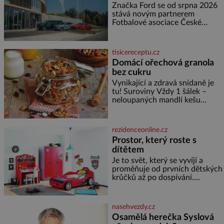
partnerem FAČR
muž nebývale krutý. Jeho činy
Značka Ford se od srpna 2026
budí hrůzu ještě dlouho po jeho
stává novým partnerem
smrti
Fotbalové asociace České
republiky. V rámci tříleté
spolupráce zajistí mobilitu
asociace, reprezentačních týmů
tisicereceptu.cz
i českého fotbalu v regionech.
Domácí ořechová granola
Partner
bez cukru
Vynikající a zdravá snídaně je
tu! Suroviny Vždy 1 šálek –
neloupaných mandlí kešu
ořechů vlašských ořechů
slunečnicových semínek
semínek dýně rozinek 3 šálky
rezidenceonline.cz
ovesných vloček 1 lžíce mlet
Prostor, který roste s
dítětem
Je to svět, který se vyvíjí a
proměňuje od prvních dětských
krůčků až po dospívání.
Správně navržený pokoj
podporuje bezpečí, kreativitu,
soustředění i odpočinek a
nasehvezdy.cz
reaguje na každou etapu života
Osamělá herečka Syslová
a specifické potřeby dítěte. Pro