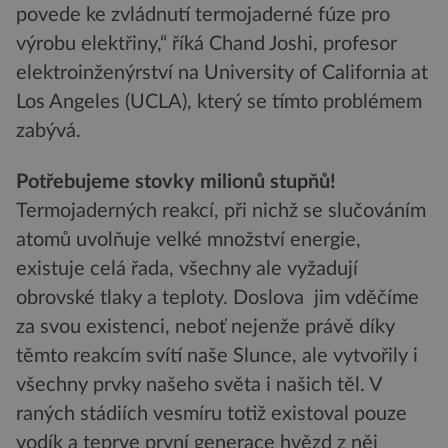
povede ke zvládnutí termojaderné fúze pro
výrobu elektřiny,“ říká Chand Joshi, profesor
elektroinženýrství na University of California at
Los Angeles (UCLA), který se tímto problémem
zabývá.
Potřebujeme stovky milionů stupňů!
Termojaderných reakcí, při nichž se slučováním
atomů uvolňuje velké množství energie,
existuje celá řada, všechny ale vyžadují
obrovské tlaky a teploty. Doslova jim vděčíme
za svou existenci, neboť nejenže právě díky
těmto reakcím svítí naše Slunce, ale vytvořily i
všechny prvky našeho světa i našich těl. V
raných stádiích vesmíru totiž existoval pouze
vodík a teprve první generace hvězd z něj