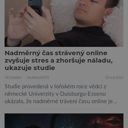
Nadměrný čas strávený online
zvyšuje stres a zhoršuje náladu,
ukazuje studie
TECHNIKA
ZAJÍMAVOSTI
4.8.2026
Studie provedená v loňském roce vědci z
německé Univerzity v Duisburgu-Essenu
ukázala, že nadměrné trávení času online je
spojeno s vyšší úrovní stresu, horší náladou a
vede k zanedbávání dalších aktivit. Zúčastnilo
se jí 900 dospělých Němců, kteří uvedli, že se v