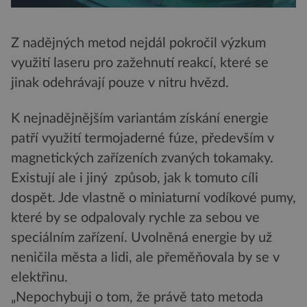
Z nadějných metod nejdál pokročil výzkum
využití laseru pro zažehnutí reakcí, které se
jinak odehrávají pouze v nitru hvězd.
K nejnadějnějším variantám získání energie
patří využití termojaderné fúze, především v
magnetických zařízeních zvaných tokamaky.
Existují ale i jiný způsob, jak k tomuto cíli
dospět. Jde vlastně o miniaturní vodíkové pumy,
které by se odpalovaly rychle za sebou ve
speciálním zařízení. Uvolněná energie by už
neničila města a lidi, ale přeměňovala by se v
elektřinu.
„Nepochybuji o tom, že právě tato metoda