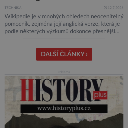
TECHNIKA
12.7.2026
Wikipedie je v mnohých ohledech neocenitelný
pomocník, zejména její anglická verze, která je
podle některých výzkumů dokonce přesnější
než slavná Encyclopedia Britannica. Nyní se
internetová studna znalostí proměnila v
křišťálovou kouli, ze které umělá inteligence
DALŠÍ ČLÁNKY ›
věštila, které technologie v dohledné
budoucnosti nejvíce zasáhnou naši společnost.
reklama
Za vším stojí australští výzkumníci, kteří pomocí
umělé inteligence a […]