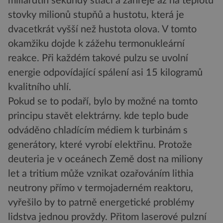
miliardtin sekundy stlačí a zahřeje až na teplotu
stovky milionů stupňů a hustotu, která je
dvacetkrát vyšší než hustota olova. V tomto
okamžiku dojde k zážehu termonukleární
reakce. Při každém takové pulzu se uvolní
energie odpovídající spálení asi 15 kilogramů
kvalitního uhlí.
Pokud se to podaří, bylo by možné na tomto
principu stavět elektrárny. kde teplo bude
odváděno chladícím médiem k turbinám s
generátory, které vyrobí elektřinu. Protože
deuteria je v oceánech Země dost na miliony
let a tritium může vznikat ozařováním lithia
neutrony přímo v termojaderném reaktoru,
vyřešilo by to patrně energetické problémy
lidstva jednou provždy. Přitom laserové pulzní