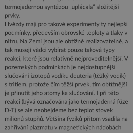
termojadernou syntézou „uplácala“ složitější
prvky.
Hvězdy mají pro takové experimenty ty nejlepší
podmínky, především obrovské teploty a tlaky v
nitru. Na Zemi jsou ale obtížně realizovatelné, a
tak musejí vědci vybírat pouze takové typy
reakcí, které jsou relativně nejproveditelnější. V
pozemských podmínkách je nejdostupnější
slučování izotopů vodíku deuteria (těžký vodík)
s tritiem, protože čím těžší prvek, tím obtížnější
je přinutit jeho atomy ke slučování. I při této
reakci (bývá označována jako termojaderná fúze
D-T) se ale neobejdeme bez teplot stovek
milionů stupňů. Většina fyziků přitom vsadila na
zahřívání plazmatu v magnetických nádobách