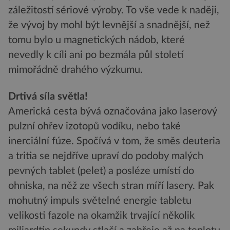
záležitostí sériové výroby. To vše vede k naději,
že vývoj by mohl být levnější a snadnější, než
tomu bylo u magnetických nádob, které
nevedly k cíli ani po bezmála půl století
mimořádně drahého výzkumu.
Drtivá síla světla!
Americká cesta bývá označována jako laserový
pulzní ohřev izotopů vodíku, nebo také
inerciální fúze. Spočívá v tom, že směs deuteria
a tritia se nejdříve upraví do podoby malých
pevných tablet (pelet) a posléze umístí do
ohniska, na něž ze všech stran míří lasery. Pak
mohutný impuls světelné energie tabletu
velikosti fazole na okamžik trvající několik