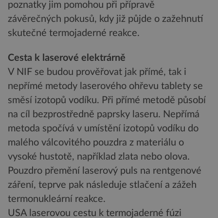
poznatky jim pomohou při přípravě
závěrečných pokusů, kdy již půjde o zažehnutí
skutečné termojaderné reakce.
Cesta k laserové elektrárně
V NIF se budou prověřovat jak přímé, tak i
nepřímé metody laserového ohřevu tablety se
směsí izotopů vodíku. Při přímé metodě působí
na cíl bezprostředně paprsky laseru. Nepřímá
metoda spočívá v umístění izotopů vodíku do
malého válcovitého pouzdra z materiálu o
vysoké hustotě, například zlata nebo olova.
Pouzdro přemění laserový puls na rentgenové
záření, teprve pak následuje stlačení a zážeh
termonukleární reakce.
USA laserovou cestu k termojaderné fúzi