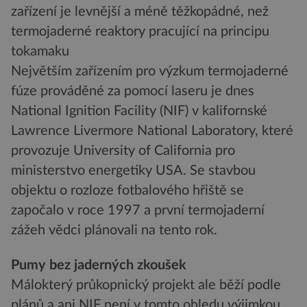
zařízení je levnější a méně těžkopádné, než
termojaderné reaktory pracující na principu
tokamaku
Největším zařízením pro výzkum termojaderné
fúze prováděné za pomocí laseru je dnes
National Ignition Facility (NIF) v kalifornské
Lawrence Livermore National Laboratory, které
provozuje University of California pro
ministerstvo energetiky USA. Se stavbou
objektu o rozloze fotbalového hřiště se
započalo v roce 1997 a první termojaderní
zážeh vědci plánovali na tento rok.
Pumy bez jaderných zkoušek
Málokterý průkopnický projekt ale běží podle
plánů a ani NIF není v tomto ohledu výjimkou.