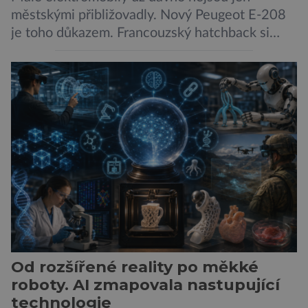
městskými přibližovadly. Nový Peugeot E-208
je toho důkazem. Francouzský hatchback si
zachoval svůj atraktivní design, přidal delší
dojezd a modernější technologie, ale hlavně
ukazuje, že i kompaktní elektromobil může být
autem, se kterým bez obav vyrazíte za hranice
města Peugeot se u modelu 208 trefil do
černého už […]
Od rozšířené reality po měkké
roboty. AI zmapovala nastupující
technologie