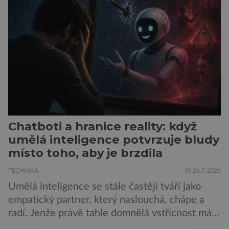
posledním roce alespoň jednou zapojili do hraní
her, sledování pornografie, sledování sociálních
sítí […]
Chatboti a hranice reality: když
umělá inteligence potvrzuje bludy
místo toho, aby je brzdila
TECHNIKA
26.7.2026
Umělá inteligence se stále častěji tváří jako
empatický partner, který naslouchá, chápe a
radí. Jenže právě tahle domnělá vstřícnost má i
svou temnou stránku… Nová studie výzkumníků