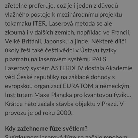
zřetelně preferuje, což je i jeden z důvodů
vlažného postoje k mezinárodnímu projektu
tokamaku ITER. Laserová metoda se ale
zkoumá i v dalších zemích, například ve Francii,
Velké Británii, Japonsku a jinde. Některé dílčí
úkoly řeší také čeští vědci v Ústavu fyziky
plazmatu na laserovém systému PALS.
Laserový systém ASTERIX IV dostala Akademie
věd České republiky na základě dohody s
evropskou organizací EURATOM a německým
Institutem Maxe Plancka pro kvantovou fyziku.
Krátce nato začala stavba objektu v Praze. V
provozu je od roku 2000.
Kdy zažehneme fúze světlem?
S výzkumem laserové fúze se začalo mnohem