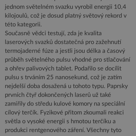
jednom světelném svazku vyrobil energii 10,4
kilojoulů, což je dosud platný světový rekord v
této kategorii.
Současně vědci testují, zda je kvalita
laserových svazků dostatečná pro zažehnutí
termojaderné fúze a jestli jsou délka a časový
průběh světelného pulsu vhodné pro stlačování
a ohřev palivových tablet. Podařilo se docílit
pulsu s trváním 25 nanosekund, což je zatím
nejdelší doba dosažená u tohoto typu. Paprsky
prvních čtyř dokončených laserů už také
zamířily do středu kulové komory na speciální
cílový terčík. Fyzikové přitom zkoumali reakci
světla o vysoké energii s hmotou terčíku a
produkci rentgenového záření. Všechny tyto