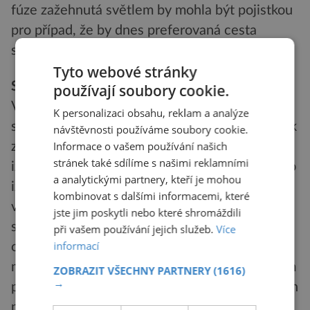
fúze zažehnutá světlem by mohla být pojistkou
pro případ, že by dnes preferovaná cesta
selhala.
Tyto webové stránky
Střelba ze všech stran
používají soubory cookie.
Vhodně uspořádaný laserový systém je
K personalizaci obsahu, reklam a analýze
schopen dosáhnout hustoty energie potřebné k
návštěvnosti používáme soubory cookie.
Informace o vašem používání našich
zapálení termonukleární reakce ve směsi
stránek také sdílíme s našimi reklamními
izotopů deuteria a tritia. Podmínkou je, aby tyto
a analytickými partnery, kteří je mohou
izotopy byly uspořádány do malého terčíku s
kombinovat s dalšími informacemi, které
vysokou hustotou, na který jsou laserové
jste jim poskytli nebo které shromáždili
svazky zaostřené ze všech stran. Použití laseru
při vašem používání jejich služeb.
Více
informací
odstraňuje některé problémy magnetických
metod zažehnutí termojaderné fúze, především
ZOBRAZIT VŠECHNY PARTNERY
(1616)
→
potíže se stabilitou a dobou udržení potřebných
podmínek.