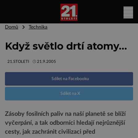
Domů
Technika
Když světlo drtí atomy…
21.STOLETI
21.9.2005
Sdílet na Facebooku
Sdílet na X
Zásoby fosilních paliv na naší planetě se blíží
vyčerpání, a tak odborníci hledají nejrůznější
cesty, jak zachránit civilizaci před