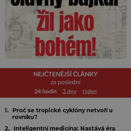
NEJČTENĚJŠÍ ČLÁNKY
za poslední
24 hodin
3 dny
týden
1.
Proč se tropické cyklóny netvoří u
rovníku?
2.
Inteligentní medicína: Nastává éra