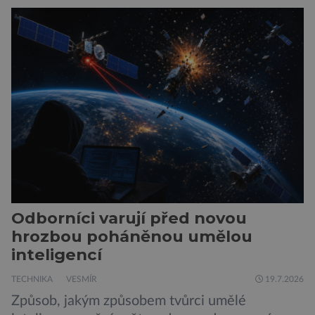
z City University of New York a King’s College
London ukazuje, že někteří choboti, včetně
populárního systému Grok od firmy xAI Elona
Muska, mají tendenci podporovat bludné
představy […]
Odborníci varují před novou
hrozbou poháněnou umělou
inteligencí
TECHNIKA
VESMÍR
19.7.2026
Způsob, jakým způsobem tvůrci umělé