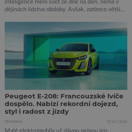
inteligence mění svět ze dne na den, nemá v
dějinách lidstva obdoby. Avšak, zatímco většina
pozornosti se soustředí na chatboty,
generování obrázků nebo automatizaci práce,
bezpečnostní experti upozorňují na mnohem
méně nápadné riziko. Podle některých
odborníků by už během příštích dvou let mohly
pokročilé systémy AI výrazně usnadnit
kybernetické útoky […]
Peugeot E-208: Francouzské lvíče
dospělo. Nabízí rekordní dojezd,
styl i radost z jízdy
TECHNIKA
16.7.2026
Malé elektromobily už dávno nejsou jen