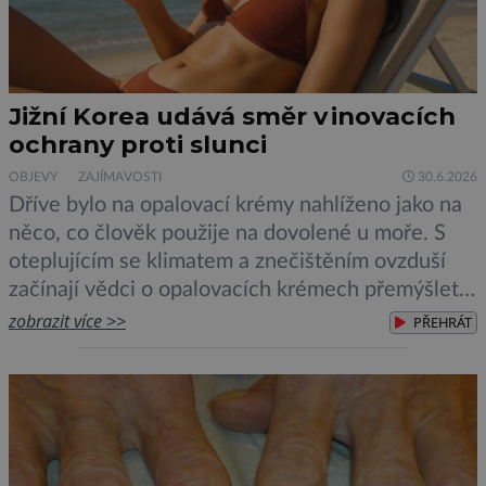
Jižní Korea udává směr v inovacích
ochrany proti slunci
OBJEVY
ZAJÍMAVOSTI
30.6.2026
Dříve bylo na opalovací krémy nahlíženo jako na
něco, co člověk použije na dovolené u moře. S
oteplujícím se klimatem a znečištěním ovzduší
začínají vědci o opalovacích krémech přemýšlet
jinak, jako o přípravcích denní potřeby, které by
zobrazit více >>
PŘEHRÁT
mohly kůži ochránit před mnoha nepříznivými
vlivy prostředí. A Jižní Korea se v tomto ujímá
vedení… „Jako výzkumníci […]