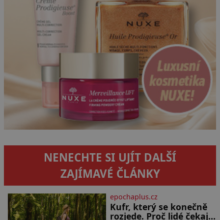
NENECHTE SI UJÍT DALŠÍ
ZAJÍMAVÉ ČLÁNKY
epochaplus.cz
Kufr, který se konečně
rozjede. Proč lidé čekají