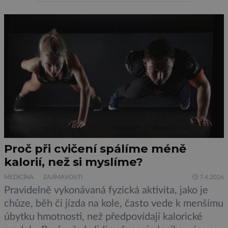
mozek. U myší, které běhaly „na páse“, byla
pozorována vyšší aktivita buněk v hypotalamu.
Když jim byly […]
Proč při cvičení spálíme méně
kalorií, než si myslíme?
MEDICÍNA
ZAJÍMAVOSTI
7.4.2026
Pravidelně vykonávaná fyzická aktivita, jako je
chůze, běh či jízda na kole, často vede k menšímu
úbytku hmotnosti, než předpovídají kalorické