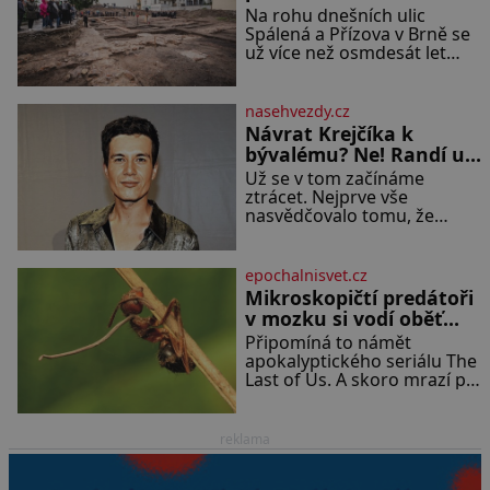
tratí, tedy asi 3500
Na rohu dnešních ulic
kilometrů! Ohromně na tom
Spálená a Přízova v Brně se
zbohatnou… Podnikavého
už více než osmdesát let
ducha zdědí bratři Kleinové
nachází prázdná parcela. Jen
po otci Johannovi (1756–
málokdo z kolemjdoucích
1835), který má malý statek
tuší, že právě zde stála
na Jesenicku
nasehvezdy.cz
jedna z největších synagog v
Návrat Krejčíka k
českých zemích –
bývalému? Ne! Randí už
monumentální stavba, která
s jiným!
Už se v tom začínáme
byla po desetiletí symbolem
ztrácet. Nejprve vše
sebevědomé a prosperující
nasvědčovalo tomu, že
židovské komunity.
herec ze seriálu Kamarádi,
Brněnská Velká synagoga
Daniel Krejčík (32), se po
byla slavnostně otevřena v
krachu manželství s
roce
epochalnisvet.cz
ředitelem školy Jiřím
Mikroskopičtí predátoři
Vymětalem (43) vrátí ke
v mozku si vodí oběť
svému bývalému p
jako loutku
Připomíná to námět
apokalyptického seriálu The
Last of Us. A skoro mrazí při
představě, že podobné
horory probíhají v přírodě
běžně – s tím rozdílem, že
reklama
nejde pouze o infekce
parazitickou houbou a že