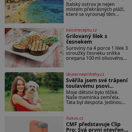
který vás okouzlí
Italský ostrov je nejen
místem překrásných pláží,
které se vyrovnají těm
exotickým. Najdete na něm i
spousty zajímavostí k
objevování. Fascinující stará
tisicereceptu.cz
malebná městečka či třeba
Grilovaný lilek s
dechberoucí útesy. Druhý
česnekem
největší italský ostrov o
Suroviny na 4 porce 1 lilek 3
velikosti přibližně jedné
stroužky česneku snítka
třetiny České republiky vás
oregana 100 ml olivového
ohromí nejen svými plážemi
oleje sůl Postup Na mírně
s bílým pískem jako v
rozpálený gril nebo do
Karibiku, ale i divokou
grilovací hliníkové misky
krajinou, také bohatou
skutecnepribehy.cz
narovnejte nasucho kolečka
historií i luxusem.Zjistěte,
Svěřila jsem své trápení
lilku.
toulavému psovi
Bobimu
Moje dětství bylo těžké.
Naše maminka zemřela.
Táta byl despota. Jedinou
mojí spřízněnou duší se stal
toulavý pejsek Bobi. Doma
jsem jako dítě měla peklo.
iluxus.cz
Maminka zemřela, když
CMF představuje Clip
jsem byla ještě malá. Otec
Pro: Svá první otevřená