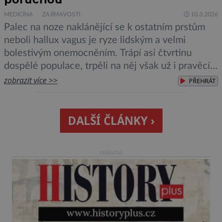
MEDICÍNA
ZAJÍMAVOSTI
10.3.2026
Palec na noze naklánějící se k ostatním prstům
neboli hallux vagus je ryze lidským a velmi
bolestivým onemocněním. Trápí asi čtvrtinu
dospělé populace, trpěli na něj však už i pravěcí
předchůdci člověka a nalezen byl také u
zobrazit více >>
PŘEHRÁT
staroegyptských mumií. Proč k deformitě vůbec
dochází a proč ani po tak dlouhé době
nevymizela? Vbočené palce sužují […]
DALŠÍ ČLÁNKY ›
reklama