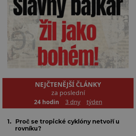
NEJČTENĚJŠÍ ČLÁNKY
za poslední
24 hodin
3 dny
týden
1.
Proč se tropické cyklóny netvoří u
rovníku?