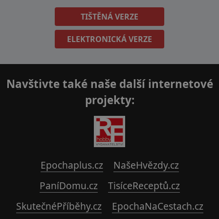
TIŠTĚNÁ VERZE
ELEKTRONICKÁ VERZE
Navštivte také naše další internetové
projekty:
Epochaplus.cz
NašeHvězdy.cz
PaníDomu.cz
TisíceReceptů.cz
SkutečnéPříběhy.cz
EpochaNaCestach.cz