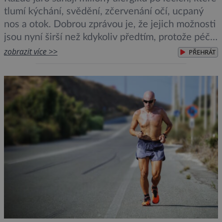
tlumí kýchání, svědění, zčervenání očí, ucpaný
nos a otok. Dobrou zprávou je, že jejich možnosti
jsou nyní širší než kdykoliv předtím, protože péče
se přesouvá z pouhé léčby symptomů ke změně
zobrazit více >>
PŘEHRÁT
toho, jak tělo reaguje na alergeny. Alergická
reakce je ve své podstatě případem mylné
identity, protože […]