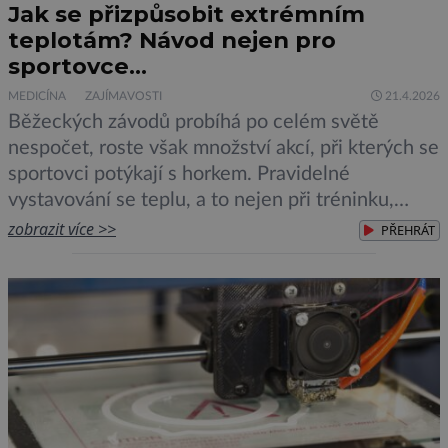
Jak se přizpůsobit extrémním
teplotám? Návod nejen pro
sportovce…
MEDICÍNA
ZAJÍMAVOSTI
21.4.2026
Běžeckých závodů probíhá po celém světě
nespočet, roste však množství akcí, při kterých se
sportovci potýkají s horkem. Pravidelné
vystavování se teplu, a to nejen při tréninku,
může donutit tělo adaptovat se – zlepšit rychlost
zobrazit více >>
PŘEHRÁT
pocení, objem krve i kardiovaskulární zátěž. Vše
má ale své limity! Už během olympijských her v
Paříži v roce 2024 […]