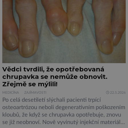
Vědci tvrdili, že opotřebovaná
chrupavka se nemůže obnovit.
Zřejmě se mýlili!
MEDICÍNA
ZAJÍMAVOSTI
22.5.2026
Po celá desetiletí slýchali pacienti trpící
osteoartrózou neboli degenerativním poškozením
kloubů, že když se chrupavka opotřebuje, znovu
se již neobnoví. Nově vyvinutý injekční materiál