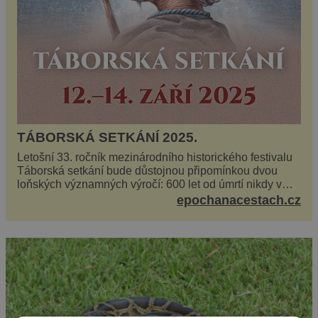
TÁBORSKÁ SETKÁNÍ 2025.
Letošní 33. ročník mezinárodního historického festivalu
Táborská setkání bude důstojnou připomínkou dvou
loňských významných výročí: 600 let od úmrtí nikdy v
poli neporaženého hejtmana Jana Žižky z Tr...
epochanacestach.cz