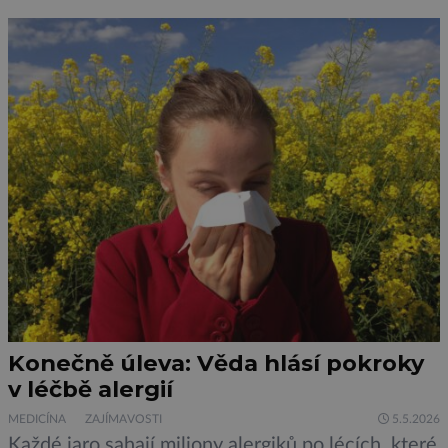
Konečně úleva: Věda hlásí pokroky
v léčbě alergií
MEDICÍNA
ZAJÍMAVOSTI
5.5.2026
Každé jaro sahají miliony alergiků po lécích, které