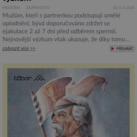
MEDICÍNA
ZAJÍMAVOSTI
31.3.2026
Mužům, kteří s partnerkou podstupují umělé
oplodnění, bývá doporučováno zdržet se
ejakulace 2 až 7 dní před odběrem spermií.
Nejnovější výzkum však ukazuje, že díky tomu
poskytnuté vzorky sice budou obsahovat více
zobrazit více >>
PŘEHRÁT
spermií, ovšem ne těch nejkvalitnějších, a proto
mužům doporučuje častější ejakulaci. Odborníci z
Oxforské univerzity provedli metaanalýzu, která
kombinovala 115 studií na lidech […]