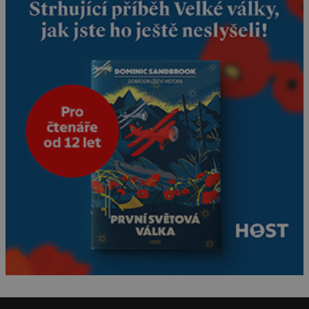
predátor dokáže ovládat jen
vývojově nesrovnatelně
jednodušší živočichy, než je
člověk. Najít skutečné
zombie není nic nemožného
ani v naší přírodě.