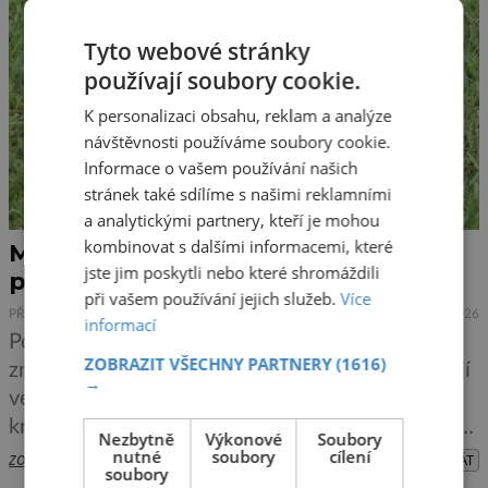
Tyto webové stránky
používají soubory cookie.
K personalizaci obsahu, reklam a analýze
návštěvnosti používáme soubory cookie.
Informace o vašem používání našich
stránek také sdílíme s našimi reklamními
a analytickými partnery, kteří je mohou
kombinovat s dalšími informacemi, které
Molekula objevená v krvi krajty má
jste jim poskytli nebo které shromáždili
potenciál v léčbě obezity
při vašem používání jejich služeb.
Více
PŘÍRODA
ZAJÍMAVOSTI
24.3.2026
informací
Populární léky na hubnutí s obsahem GLP-1
ZOBRAZIT VŠECHNY PARTNERY
(1616)
znamenaly revoluci v léčbě obezity, bohužel mají
→
velké množství nežádoucích účinků. Při studiu
krajt tmavých narazili vědci prakticky omylem na
Nezbytně
Výkonové
Soubory
molekulu, která snižuje chuť k jídlu, a to bez
nutné
soubory
cílení
zobrazit více >>
PŘEHRÁT
soubory
nežádoucích účinků. Stane se novým