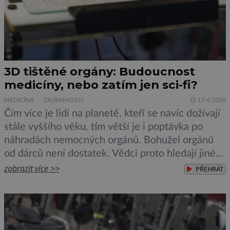
3D tištěné orgány: Budoucnost
medicíny, nebo zatím jen sci-fi?
MEDICÍNA
ZAJÍMAVOSTI
17.4.2026
Čím více je lidí na planetě, kteří se navíc dožívají
stále vyššího věku, tím větší je i poptávka po
náhradách nemocných orgánů. Bohužel orgánů
od dárců není dostatek. Vědci proto hledají jiné
cesty. Vedle experimentů s xenotransplantacemi
zobrazit více >>
PŘEHRÁT
orgánů od zvířat se zaměřují na tisk orgánů na 3D
tiskárnách. Blížíme se k vytištění funkčních
orgánů, nebo […]