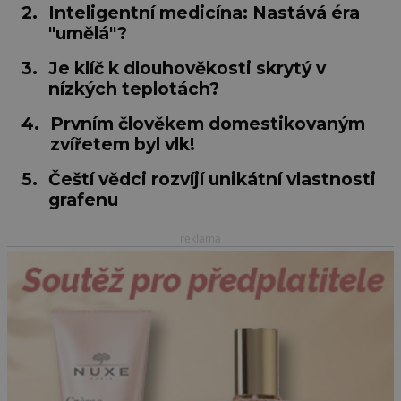
2.
Inteligentní medicína: Nastává éra
"umělá"?
3.
Je klíč k dlouhověkosti skrytý v
nízkých teplotách?
4.
Prvním člověkem domestikovaným
zvířetem byl vlk!
5.
Čeští vědci rozvíjí unikátní vlastnosti
grafenu
reklama