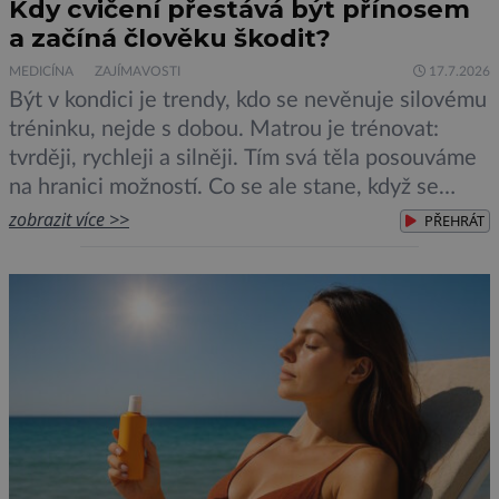
Kdy cvičení přestává být přínosem
a začíná člověku škodit?
MEDICÍNA
ZAJÍMAVOSTI
17.7.2026
Být v kondici je trendy, kdo se nevěnuje silovému
tréninku, nejde s dobou. Matrou je trénovat:
tvrději, rychleji a silněji. Tím svá těla posouváme
na hranici možností. Co se ale stane, když se
přílišnému tréninku začnou bránit? Poznáte
zobrazit více >>
PŘEHRÁT
varovné příznaky? Svaly jsou velmi přizpůsobivé,
ale i ony mají své limity. V extrémním případě,
když jsou […]