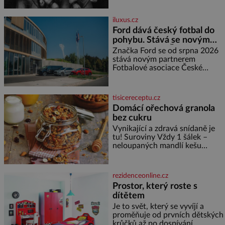
neprozradí – ostatně ani
nemůže, protože žádné nemá,
iluxus.cz
spokojí se lupič s několika
Ford dává český fotbal do
měďáky a štůčky látky. Zraněná
pohybu. Stává se novým
žena pár dní nato umírá. Je to
partnerem FAČR
muž nebývale krutý. Jeho činy
Značka Ford se od srpna 2026
budí hrůzu ještě dlouho po jeho
stává novým partnerem
smrti
Fotbalové asociace České
republiky. V rámci tříleté
spolupráce zajistí mobilitu
asociace, reprezentačních týmů
tisicereceptu.cz
i českého fotbalu v regionech.
Domácí ořechová granola
Partner
bez cukru
Vynikající a zdravá snídaně je
tu! Suroviny Vždy 1 šálek –
neloupaných mandlí kešu
ořechů vlašských ořechů
slunečnicových semínek
semínek dýně rozinek 3 šálky
rezidenceonline.cz
ovesných vloček 1 lžíce mlet
Prostor, který roste s
dítětem
Je to svět, který se vyvíjí a
proměňuje od prvních dětských
krůčků až po dospívání.