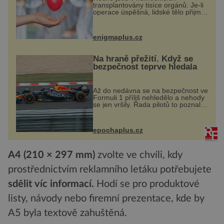
transplantovány tisíce orgánů. Je-li
operace úspěšná, lidské tělo přijme
darovaný orgán za své a pacient
může vést plnohodnotný život. Ale
co když při transplantaci
enigmaplus.cz
nepřijímám...
Na hraně přežití. Když se
bezpečnost teprve hledala
Až do nedávna se na bezpečnost ve
Formuli 1 příliš nehledělo a nehody
se jen vršily. Řada pilotů to poznala
na vlastní kůži, často s trvalými
následky nebo bohužel i ztrátou
života. Dnes nepochopiteln...
epochaplus.cz
A4 (210 × 297 mm)
zvolte ve chvíli, kdy
prostřednictvím reklamního letáku potřebujete
sdělit víc informací.
Hodí se pro produktové
listy, návody nebo firemní prezentace, kde by
A5 byla textově zahuštěná.