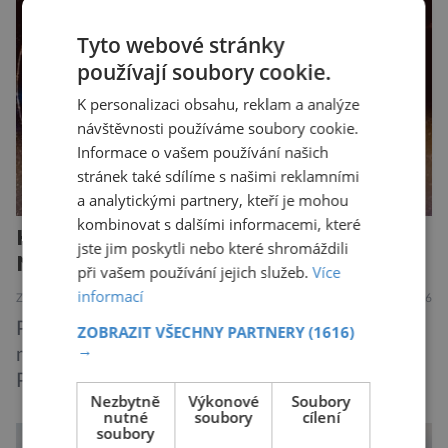
Dosud proti tomuto jedu neexistovala
protilátka, nyní ji zřejmě vědci objevili, ovšem
Tyto webové stránky
její zdroj je […]
používají soubory cookie.
K personalizaci obsahu, reklam a analýze
návštěvnosti používáme soubory cookie.
Informace o vašem používání našich
stránek také sdílíme s našimi reklamními
a analytickými partnery, kteří je mohou
kombinovat s dalšími informacemi, které
Harry Potter: The Exhibition.
jste jim poskytli nebo které shromáždili
Neplecha zahájena…
při vašem používání jejich služeb.
Více
informací
ZAJÍMAVOSTI
6.8.2026
Pražské Letňany se na půl roku proměnily v
ZOBRAZIT VŠECHNY PARTNERY
(1616)
→
malý kus kouzelnického světa. Výstava Harry
Potter™: The Exhibition přivezla do Česka
Nezbytně
Výkonové
Soubory
originální filmové kostýmy a rekvizity,
nutné
soubory
cílení
soubory
Bradavice, Hagridovu chýši i učebny, ve