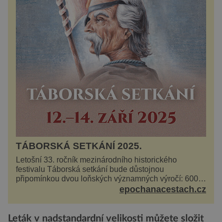
TÁBORSKÁ SETKÁNÍ 2025.
Letošní 33. ročník mezinárodního historického
festivalu Táborská setkání bude důstojnou
připomínkou dvou loňských významných výročí: 600
let od úmrtí nikdy v poli neporaženého hejtmana Jana
epochanacestach.cz
Žižky z Tr...
Leták v nadstandardní velikosti můžete složit