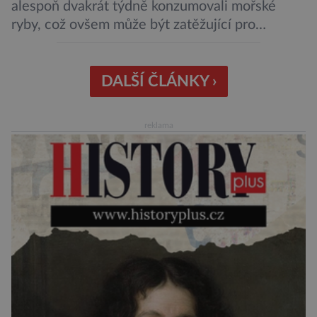
alespoň dvakrát týdně konzumovali mořské
ryby, což ovšem může být zatěžující pro
peněženku. Dobrou zprávou je, že hvězdou
doporučení se nyní staly konzervované
sardinky, které si může dovolit opravdu každý
DALŠÍ ČLÁNKY ›
„Místo toho, aby poskytovaly izolované
mononutrienty, jsou rybí konzervy kompletní
reklama
potravinou,“ říká nutriční specialista Colin
Robertson a zdůrazňuje […]