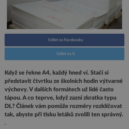
Sdílet na Facebooku
Sdílet na X
Když se řekne A4, každý hned ví. Stačí si
představit čtvrtku ze školních hodin výtvarné
výchovy. V dalších formátech už lidé často
tápou. A co teprve, když zazní zkratka typu
DL? Článek vám pomůže rozměry rozklíčovat
tak, abyste při tisku letáků zvolili ten správný.
.