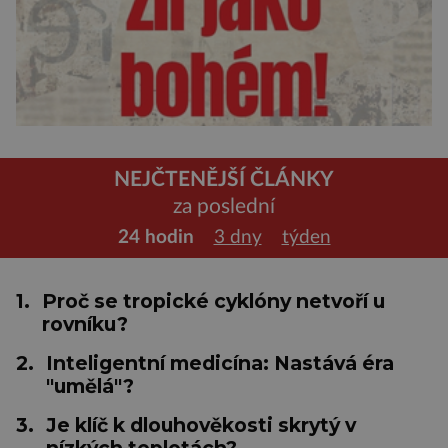
NEJČTENĚJŠÍ ČLÁNKY
za poslední
24 hodin
3 dny
týden
1.
Proč se tropické cyklóny netvoří u
rovníku?
2.
Inteligentní medicína: Nastává éra
"umělá"?
3.
Je klíč k dlouhověkosti skrytý v
nízkých teplotách?