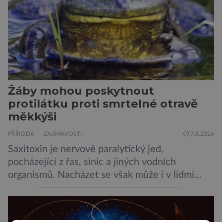
Žáby mohou poskytnout
protilátku proti smrtelné otravě
měkkýši
PŘÍRODA
ZAJÍMAVOSTI
7.8.2026
Saxitoxin je nervově paralytický jed,
pocházející z řas, sinic a jiných vodních
organismů. Nacházet se však může i v lidmi
konzumovaných mlžích, jako jsou ústřice nebo
slávky. K příznakům otravy patří paralýza
dýchacích cest, dojít však může až k udušení.