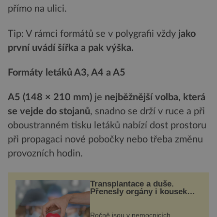
přímo na ulici.
Tip: V rámci formátů se v polygrafii vždy
jako
první uvádí šířka a pak výška.
Formáty letáků A3, A4 a A5
A5 (148 × 210 mm)
je
nejběžnější volba, která
se vejde do stojanů
, snadno se drží v ruce a při
oboustranném tisku letáků nabízí dost prostoru
při propagaci nové pobočky nebo třeba změnu
provozních hodin.
Transplantace a duše.
Přenesly orgány i kousek
osobnosti dárce?
Ročně jsou v nemocnicích