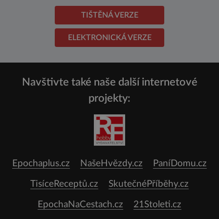
TIŠTĚNÁ VERZE
ELEKTRONICKÁ VERZE
Navštivte také naše další internetové
projekty:
Epochaplus.cz
NašeHvězdy.cz
PaníDomu.cz
TisíceReceptů.cz
SkutečnéPříběhy.cz
EpochaNaCestach.cz
21Stoleti.cz