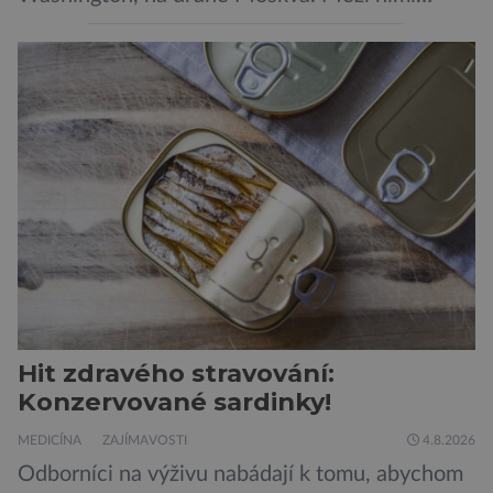
jaderný arzenál schopný zničit planetu
padesátkrát dokola, železná opona a miliony
vojáků v permanentní pohotovosti. A pak je tu
Donald Kendall, generální ředitel společnosti
PepsiCo, který se v květnu roku 1989 stává
admirálem flotily, jež čítá sedmnáct […]
Hit zdravého stravování:
Konzervované sardinky!
MEDICÍNA
ZAJÍMAVOSTI
4.8.2026
Odborníci na výživu nabádají k tomu, abychom