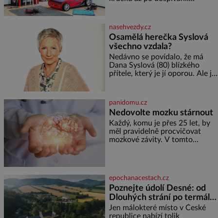
Správně navržený pokoj
podporuje bezpečí, kreativitu,
soustředění i odpočinek a
nasehvezdy.cz
reaguje na každou etapu života
Osamělá herečka Syslová
a specifické potřeby dítěte. Pro
všechno vzdala?
nejmenší je klíčová
jednoduchost, měkkost a
Nedávno se povídalo, že má
bezpečí, proto by pokoj
Dana Syslová (80) blízkého
miminka měl působit především
přítele, který je jí oporou. Ale je
klidně a útulně. Předškolní věk
to ještě vůbec pravda? V
je
posledních dnech čím dál
častěji mluví o svém odchodu.
panidomu.cz
Dohnala ji snad samota? Půs
Nedovolte mozku stárnout
Každý, komu je přes 25 let, by
měl pravidelně procvičovat
mozkové závity. V tomto
období se totiž začíná
zhoršovat paměť. Možná máte
problém vzpomenout si na
jméno kolegy z práce. Nebo
epochanacestach.cz
marně v paměti lovíte název
Poznejte údolí Desné: od
knížky, kterou jste nedávno
Dlouhých strání po termální
přečetli. Je to opravdu tak, s
věkem jako kdyby se paměť
prameny
Jen málokteré místo v České
rozhodla stávkovat. Cvičte
republice nabízí tolik