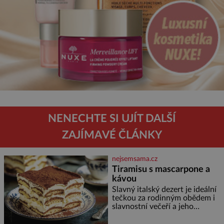
NENECHTE SI UJÍT DALŠÍ
ZAJÍMAVÉ ČLÁNKY
nejsemsama.cz
Tiramisu s mascarpone a
kávou
Slavný italský dezert je ideální
tečkou za rodinným obědem i
slavnostní večeří a jeho
příprava je jednodušší, než se
může zdát. Ingredience pro 4