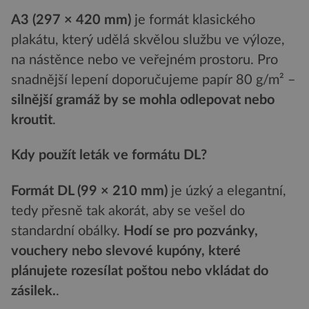
A3 (297 × 420 mm)
je formát klasického
plakátu, který udělá skvělou službu ve výloze,
na nástěnce nebo ve veřejném prostoru. Pro
snadnější lepení doporučujeme papír 80 g/m² –
silnější gramáž by se mohla odlepovat nebo
kroutit
.
Kdy použít leták ve formátu DL?
Formát DL (99 × 210 mm)
je úzký a elegantní,
tedy přesně tak akorát, aby se vešel do
standardní obálky.
Hodí se pro pozvánky,
vouchery nebo slevové kupóny, které
plánujete rozesílat poštou nebo vkládat do
zásilek.
.