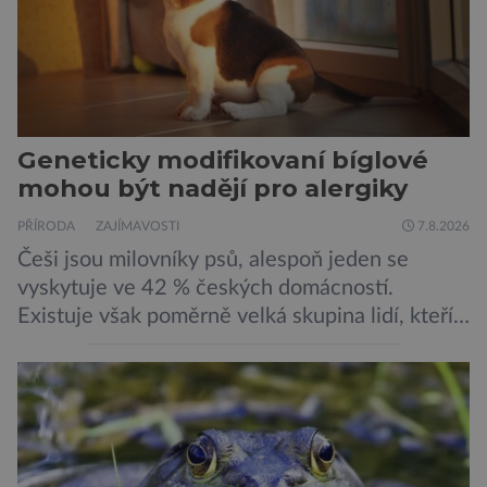
Geneticky modifikovaní bíglové
mohou být nadějí pro alergiky
PŘÍRODA
ZAJÍMAVOSTI
7.8.2026
Češi jsou milovníky psů, alespoň jeden se
vyskytuje ve 42 % českých domácností.
Existuje však poměrně velká skupina lidí, kteří
by si psa rádi pořídili, ale nemohou, protože
jsou alergičtí. Jejich imunitní systém
přecitlivěle reaguje na proteiny obsažené v
psích slinách, potu, moči a šupinkách kůže,
zachycených v srsti. Vědci nyní geneticky
upravili psy, aby […]