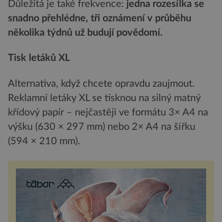
Důležitá je také frekvence:
jedna rozesílka se
snadno přehlédne, tři oznámení v průběhu
několika týdnů už budují povědomí.
Tisk letáků XL
Alternativa, když chcete opravdu zaujmout.
Reklamní letáky XL se tisknou na silný matný
křídový papír – nejčastěji ve formátu 3× A4 na
výšku (630 × 297 mm) nebo 2× A4 na šířku
(594 × 210 mm).