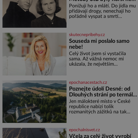
gestapácké trýznění
Ponižují ho a mlátí. Do jídla mu
přidávají drogy, nenechají ho
pořádně vyspat a smrtí
vyhrožují i jeho nejbližším.
Burian kruté týrání nevydrží a
estébákům podepíše všechno,
skutecnepribehy.cz
co po něm chtějí. Svým
Souseda mi poslalo samo
podpisem jim potvrdí také to, že
nebe!
na něj během výslechů nikdo
nevyvíjel fyzický ani psychický
Celý život jsem si vystačila
nátlak. Syn brněnského řezníka
sama. Až vážná nemoc mi
chce být knězem a
ukázala, že největším
bohatstvím nejsou peníze ani
vlastní byt, ale člověk, který je
ochotný podat pomocnou ruku.
epochanacestach.cz
Vždycky jsem byla spíš
Poznejte údolí Desné: od
samotářka. Nepotřebovala jsem
Dlouhých strání po termální
kolem sebe partu kamarádek
prameny
ani partnera. Stačily mi knihy,
Jen málokteré místo v České
práce a hlavně klid. Hned po
republice nabízí tolik
studiích jsem odešla z rodného
rozmanitých zážitků na tak
města,
malém území jako údolí řeky
Desné v srdci Jeseníků. Během
jediného dne můžete
epochalnisvet.cz
nahlédnout do útrob jedné z
Včela za celý život vyrobí
nejvýznamnějších vodních