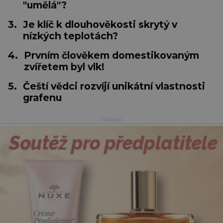
"umělá"?
3.
Je klíč k dlouhověkosti skrytý v
nízkých teplotách?
4.
Prvním člověkem domestikovaným
zvířetem byl vlk!
5.
Čeští vědci rozvíjí unikátní vlastnosti
grafenu
reklama