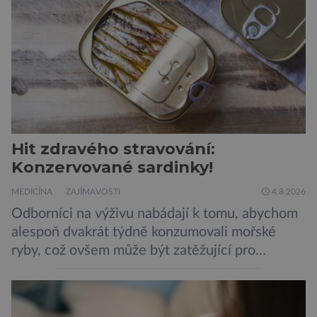
Hit zdravého stravování:
Konzervované sardinky!
MEDICÍNA
ZAJÍMAVOSTI
4.8.2026
Odborníci na výživu nabádají k tomu, abychom
alespoň dvakrát týdně konzumovali mořské
ryby, což ovšem může být zatěžující pro
peněženku. Dobrou zprávou je, že hvězdou
doporučení se nyní staly konzervované
sardinky, které si může dovolit opravdu každý