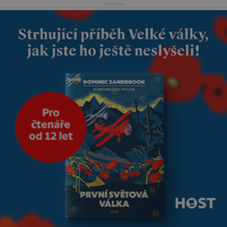
reklama
reaguje na každou etapu života
a specifické potřeby dítěte. Pro
nejmenší je klíčová
jednoduchost, měkkost a
bezpečí, proto by pokoj
miminka měl působit především
klidně a útulně. Předškolní věk
je