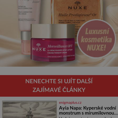
NENECHTE SI UJÍT DALŠÍ
ZAJÍMAVÉ ČLÁNKY
enigmaplus.cz
Ayia Napa: Kyperské vodní
monstrum s mírumilovnou