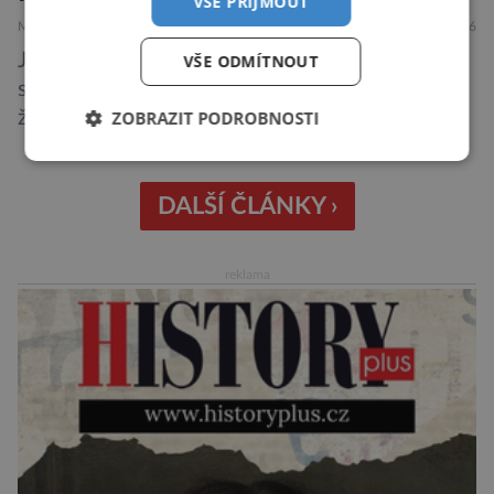
VŠE PŘIJMOUT
MEDICÍNA
ZAJÍMAVOSTI
28.7.2026
Jsou lidé, kteří ať se snaží, jak chtějí, na
VŠE ODMÍTNOUT
schůzku nikdy nedorazí včas. A to i když vědí,
ZOBRAZIT PODROBNOSTI
že je nedochvilnost vnímána jako bezohlednost
či projev nedostatečné úcty k protistraně.
Nejnovější průzkumy ukazují, že za to lidé, kteří
chodí chronicky pozdě, možná úplně nemohou.
DALŠÍ ČLÁNKY ›
Jaké jsou nejčastější příčiny nedochvilnosti? A
dá se s ní bojovat? […]
reklama