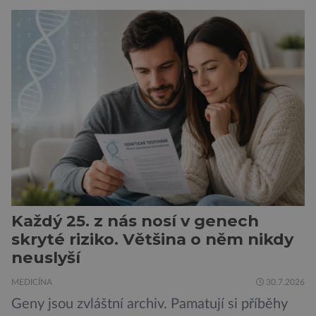
obtíže byly dlouhou dobu připisovány
nedostatku spánku a stresu při péči o
novorozence. Nyní se však ukazuje, že za tím
stojí změny v mozku vyvolané těhotenstvím!
Poporodní mozková mlha, v angličtině […]
Každý 25. z nás nosí v genech
skryté riziko. Většina o něm nikdy
neuslyší
MEDICÍNA
30.7.2026
Geny jsou zvláštní archiv. Pamatují si příběhy