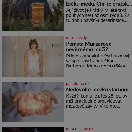
lžičku medu. Čím je pražský
elektráren v Evropě, vydat se na
med ze střech tak ceněný?
horské hřebeny, projet se na
Její život je krátký. V létě trvá
koloběžce a den zakončit
pouhých šest až osm týdnů. Za
poznáváním památek ve
tu dobu navštíví desetitisíce
Velkých Losinách nebo v
květů, nalétá stovky kilometrů a
termálním
vyrobí přibližně devět gramů
medu – zhruba jednu čajovou
nasehvezdy.cz
lžičku. Sama o sobě se může
Pomsta Munzarové
zdát bezvýznamná. Teprve když
nevěrnému muži?
se spojí s dalšími desítkami tisíc
příslušnic svého včelstva,
Přímo skandální zvěsti zaznívají
vznikne jeden z
ve spojitosti s herečkou
nejdokonalejších organismů
Barborou Munzarovou (54) a
hercem Martinem Trnavským
(56). Munzarová měla být totiž
viděna s jakýmsi sympaťákem, s
panidomu.cz
nímž se velmi družně, až d
Nedovolte mozku stárnout
Každý, komu je přes 25 let, by
měl pravidelně procvičovat
mozkové závity. V tomto
období se totiž začíná
zhoršovat paměť. Možná máte
problém vzpomenout si na
jméno kolegy z práce. Nebo
nejsemsama.cz
marně v paměti lovíte název