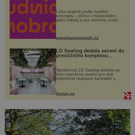
Letos poprvé podle nového
konceptu – přímo v historickém
jádru města a pro všechny zcela
zdarma. Hlavní program se
odehraje na Karlově a Husově
náměstí. Návštěvníci se mohou těšit
na víno, burčák, pes...
epochanacestach.cz
LD Seating dodala sezení do
prestižního komplexu
MediaCityUK v Salfordu
Společnost LD Seating dodala na
míru navržené sezení pro dvě
výjimečné realizace kanceláří v
areálu MediaCityUK v anglickém
Salfordu – konkrétně do budov Blue
Tower a Orange Tower. Komplex
iluxus.cz
budov Media...