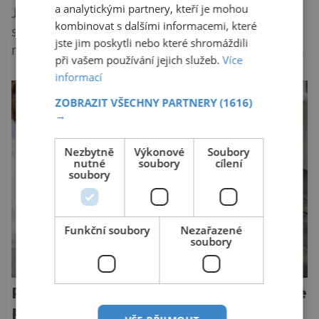
a analytickými partnery, kteří je mohou
Je známou pravdou, že se na výletních lodích
kombinovat s dalšími informacemi, které
snadno šíří gastrointestinální infekce, jako je
jste jim poskytli nebo které shromáždili
norovirus či E. coli, případně respirační infekce,
při vašem používání jejich služeb.
Více
jak tomu bylo na počátku pandemie covidu.
informací
Ovšem slyšet o prvním ohnisku hantaviru na
ZOBRAZIT VŠECHNY PARTNERY
(1616)
výletní lodi bylo znepokojivé i pro odborníky.
→
Zdá se, že nebezpečí bylo prozatím zažehnáno.
Máme se bát nové pandemie? Hantavirus […]
Nezbytně
Výkonové
Soubory
nutné
soubory
cílení
soubory
Funkční soubory
Nezařazené
soubory
Proč někteří lidé stále chodí všude
pozdě!