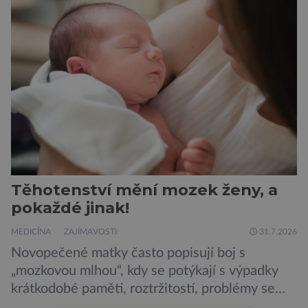
„Místo toho, aby poskytovaly izolované
mononutrienty, jsou rybí konzervy kompletní
potravinou,“ říká nutriční specialista Colin
Robertson a zdůrazňuje […]
Těhotenství mění mozek ženy, a
pokaždé jinak!
MEDICÍNA
ZAJÍMAVOSTI
31.7.2026
Novopečené matky často popisují boj s
„mozkovou mlhou“, kdy se potýkají s výpadky
krátkodobé paměti, roztržitostí, problémy se
vyjádřit či neschopností udržet pozornost. Tyto