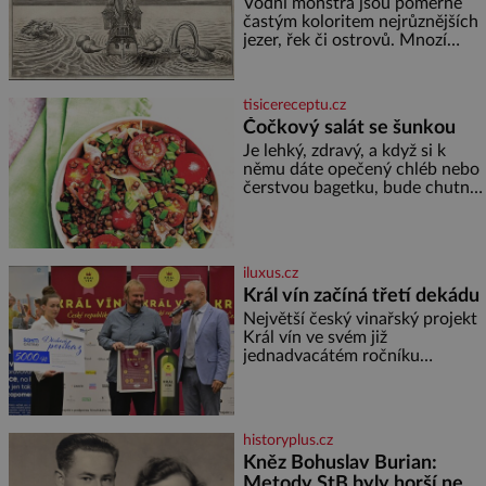
povahou
Vodní monstra jsou poměrně
častým koloritem nejrůznějších
jezer, řek či ostrovů. Mnozí
skeptici to přikládají hlavně
snaze dané místo zviditelnit a
přitáhnout k němu pozornost
tisicereceptu.cz
záhadám nakloněných turi
Čočkový salát se šunkou
Je lehký, zdravý, a když si k
němu dáte opečený chléb nebo
čerstvou bagetku, bude chutnat
jedna báseň. Suroviny 250 g
vaší oblíbené čočky 150 g
cherry rajčátek 1 velká červená
cibule 2 lžíce
iluxus.cz
Král vín začíná třetí dekádu
Největší český vinařský projekt
Král vín ve svém již
jednadvacátém ročníku
představil nejlepší domácí vína.
Ta vybírala odborná porota z
celkem 1260 vzorků od 157
vinařů. Král vín, který se – i pře
historyplus.cz
Kněz Bohuslav Burian:
Metody StB byly horší než