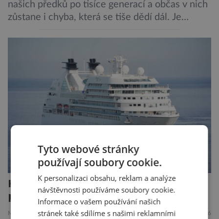
našich předků po tisíce generací a občas v nich
zůstane i chyba, která se tiše dědí dál. Je
nenápadná. Nepůsobí bolest ani únavu. Člověk
o ní nemusí vědět celý život. Přesto může
jednou rozhodnout o zdraví jeho dítěte. Právě
to je případ řady dědičných onemocnění,
například cystické fibrózy, […]
Tyto webové stránky
používají soubory cookie.
K personalizaci obsahu, reklam a analýze
Hantavirus útočí, hrozí nová
návštěvnosti používáme soubory cookie.
pandemie?
Informace o vašem používání našich
stránek také sdílíme s našimi reklamními
MEDICÍNA
ZAJÍMAVOSTI
28.7.2026