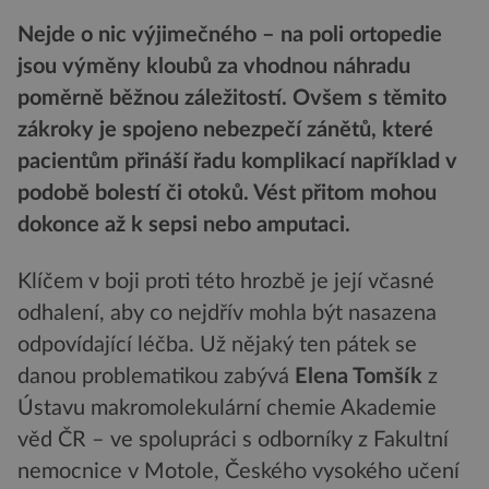
Nejde o nic výjimečného – na poli ortopedie
jsou výměny kloubů za vhodnou náhradu
poměrně běžnou záležitostí. Ovšem s těmito
zákroky je spojeno nebezpečí zánětů, které
pacientům přináší řadu komplikací například v
podobě bolestí či otoků. Vést přitom mohou
dokonce až k sepsi nebo amputaci.
Klíčem v boji proti této hrozbě je její včasné
odhalení, aby co nejdřív mohla být nasazena
odpovídající léčba. Už nějaký ten pátek se
danou problematikou zabývá
Elena Tomšík
z
Ústavu makromolekulární chemie Akademie
věd ČR – ve spolupráci s odborníky z Fakultní
nemocnice v Motole, Českého vysokého učení