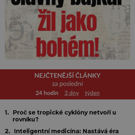
NEJČTENĚJŠÍ ČLÁNKY
za poslední
24 hodin
3 dny
týden
1.
Proč se tropické cyklóny netvoří u
rovníku?
2.
Inteligentní medicína: Nastává éra