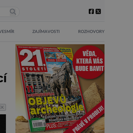
VESMÍR
ZAJÍMAVOSTI
ROZHOVORY
cí
EK