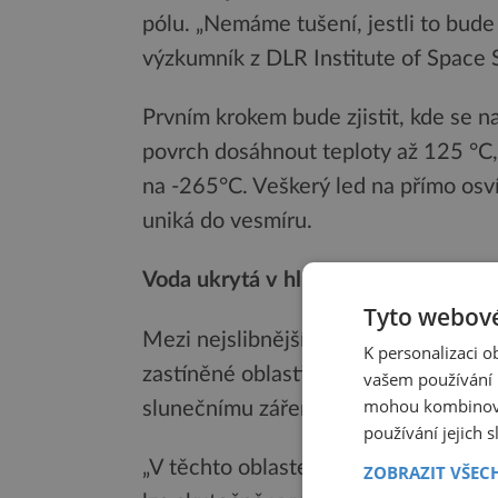
pólu. „Nemáme tušení, jestli to bude
výzkumník z DLR Institute of Spac
Prvním krokem bude zjistit, kde se 
povrch dosáhnout teploty až 125 °C,
na -265°C. Veškerý led na přímo osv
uniká do vesmíru.
Voda ukrytá v hlubinách měsíčního 
Tyto webové
Mezi nejslibnější lokality, ve kterýc
K personalizaci 
zastíněné oblasti, jako jsou strmé, h
vašem používání n
mohou kombinovat
slunečnímu záření a patří k nejchla
používání jejich 
„V těchto oblastech existuje největš
ZOBRAZIT VŠEC