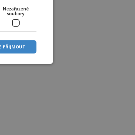
Nezařazené
soubory
E PŘIJMOUT