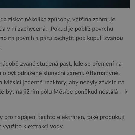
da získat několika způsoby, většina zahrnuje
oda v ní zachycená. „Pokud je poblíž povrchu
římo na povrch a páru zachytit pod kopulí zvanou
.
 nádobě zvané studená past, kde se přemění na
lo být odražené sluneční záření. Alternativně,
na Měsíci jaderné reaktory, aby nebyly závislé na
že být na jižním pólu Měsíce poněkud nestálá – k
y pro napájení těchto elektráren, také produkují
 využito k extrakci vody.