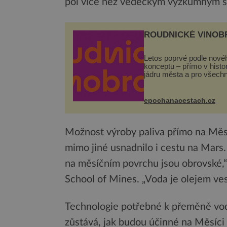
pól více než vědeckým výzkumným st
ROUDNICKÉ VINOB
Letos poprvé podle nové
konceptu – přímo v hist
jádru města a pro všech
zcela zdarma. Hlavní pr
se odehraje na Karlově a
Husově náměstí. Návště
epochanacestach.cz
se mohou těšit na víno, 
pes...
Možnost výroby paliva přímo na Měsí
mimo jiné usnadnilo i cestu na Mar
na měsíčním povrchu jsou obrovské,“
School of Mines. „Voda je olejem ve
Technologie potřebné k přeměně vody
zůstává, jak budou účinné na Měsíci 