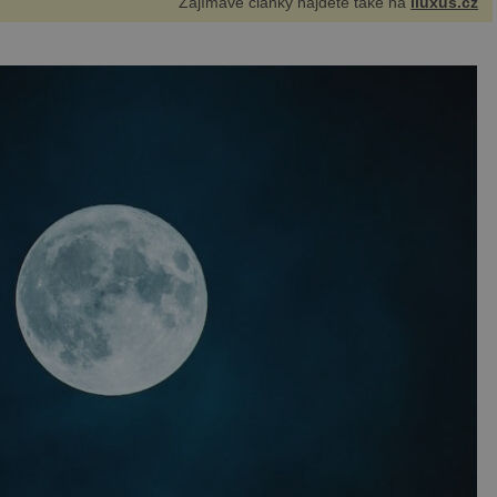
Zajímavé články najdete také na
iluxus.cz