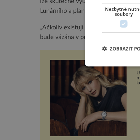
lze skutečně využít jako zdroj,“ říká
Nezbytně nutn
Lunárního a planetárního institutu.
soubory
„Ačkoliv existují určité důkazy o po
bude vázána v půdě,“ dodává.
ZOBRAZIT P
J
L
U
m
k
d