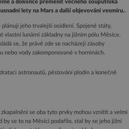
 Země a dokonce přeměnit věčného souputníka
á usnadní lety na Mars a další objevování vesmíru.
.
plánují jeho trvalejší osídlení. Spojené státy,
t vlastní lunární základny na jižním pólu Měsíce.
ládá se, že právě zde se nacházejí zásoby
du nebo vody zakomponované v horninách.
drataci astronautů, pěstování plodin a konečně
o zkapalnění se oba tyto prvky mohou vznítit a velmi
y se to na Měsíci podařilo, stal by se jeho jižní