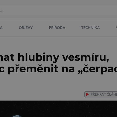
NA
OBJEVY
PŘÍRODA
TECHNIKA
at hlubiny vesmíru,
íc přeměnit na „čerpa
PŘEHRÁT
ČLÁN