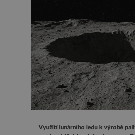
Využití lunárního ledu k výrobě pal