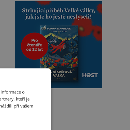
 Informace o
tnery, kteří je
máždili při vašem