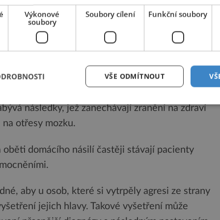
é
Výkonové
Soubory cílení
Funkční soubory
soubory
o násilí je řešena v různých rovinách.
ODROBNOSTI
VŠE ODMÍTNOUT
VŠ
idar Lystad
z Australského institutu pro inovace ve
abývá následky, jež zanechávají zranění na zdraví
e na otřesy mozku.
 oběti domácího násilí častěji stávají pacienty
emocněními.
né, aby u osob, které si vytrpěly agresi ze strany
yšetření jejich hlavy. Takové vyšetření může