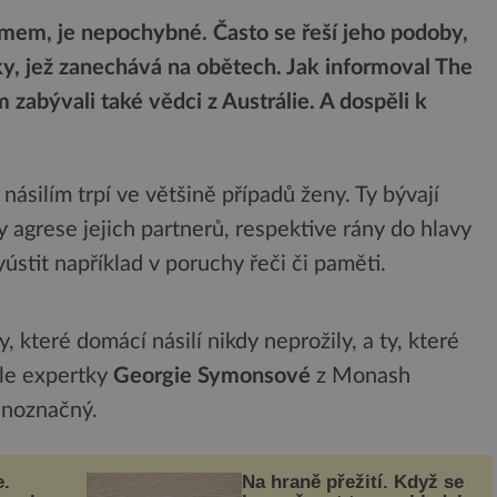
émem, je nepochybné. Často se řeší jeho podoby,
ky, jež zanechává na obětech. Jak informoval The
zabývali také vědci z Austrálie. A dospěli k
ásilím trpí ve většině případů ženy. Ty bývají
y agrese jejich partnerů, respektive rány do hlavy
ústit například v poruchy řeči či paměti.
 které domácí násilí nikdy neprožily, a ty, které
dle expertky
Georgie Symonsové
z Monash
dnoznačný.
e.
Na hraně přežití. Když se