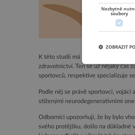
Nezbytně nutn
soubory
Problematika domácíh
ZOBRAZIT P
K této studii má rozhodně co říct i
Re
zdravotnictví. Ten se už nějaký čas z
sportovců, respektive specializuje s
Podle něj se právě sportovci, vojáci a
stiženými neurodegenerativními on
Odborníci upozorňují, že by bylo vhod
svého protějšku, došlo na důkladné v