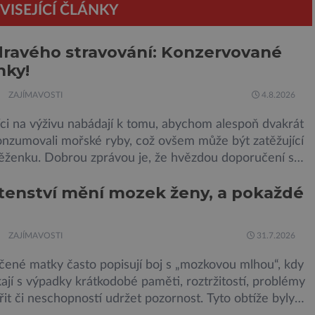
VISEJÍCÍ ČLÁNKY
dravého stravování: Konzervované
nky!
ZAJÍMAVOSTI
4.8.2026
ci na výživu nabádají k tomu, abychom alespoň dvakrát
onzumovali mořské ryby, což ovšem může být zatěžující
ěženku. Dobrou zprávou je, že hvězdou doporučení se
ly konzervované sardinky, které si může dovolit
tenství mění mozek ženy, a pokaždé
 každý „Místo toho, aby poskytovaly izolované
ienty, jsou rybí konzervy kompletní potravinou,“ říká
 specialista Colin Robertson a zdůrazňuje […]
ZAJÍMAVOSTI
31.7.2026
ené matky často popisují boj s „mozkovou mlhou“, kdy
ají s výpadky krátkodobé paměti, roztržitostí, problémy
řit či neschopností udržet pozornost. Tyto obtíže byly