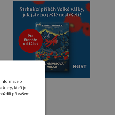
 Informace o
tnery, kteří je
máždili při vašem