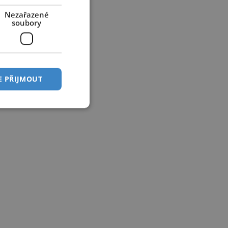
Nezařazené
soubory
E PŘIJMOUT