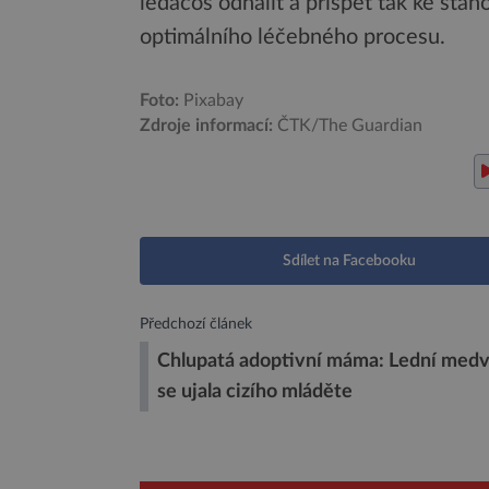
ledacos odhalit a přispět tak ke sta
optimálního léčebného procesu.
Foto:
Pixabay
Zdroje informací:
ČTK/The Guardian
Sdílet na Facebooku
Předchozí článek
Chlupatá adoptivní máma: Lední med
se ujala cizího mláděte