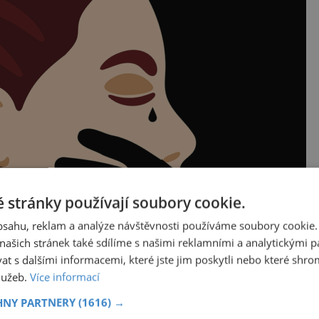
 stránky používají soubory cookie.
obsahu, reklam a analýze návštěvnosti používáme soubory cookie.
ašich stránek také sdílíme s našimi reklamními a analytickými par
 s dalšími informacemi, které jste jim poskytli nebo které shro
služeb.
Více informací
HNY PARTNERY
(1616) →