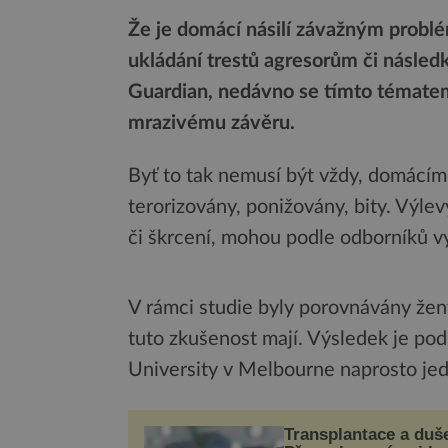
Že je domácí násilí závažným probl
ukládání trestů agresorům či násled
Guardian, nedávno se tímto tématem 
mrazivému závěru.
Byť to tak nemusí být vždy, domácím n
terorizovány, ponižovány, bity. Výlev
či škrcení, mohou podle odborníků vy
V rámci studie byly porovnávány ženy,
tuto zkušenost mají. Výsledek je po
University v Melbourne naprosto je
Transplantace a duš