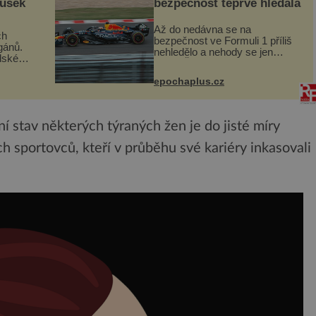
ousek
bezpečnost teprve hledala
Až do nedávna se na
ch
bezpečnost ve Formuli 1 příliš
gánů.
nehledělo a nehody se jen
dské
vršily. Řada pilotů to poznala na
án za
vlastní kůži, často s trvalými
epochaplus.cz
následky nebo bohužel i ztrátou
co když
života. Dnes nepochopiteln...
ám...
í stav některých týraných žen je do jisté míry
h sportovců, kteří v průběhu své kariéry inkasovali