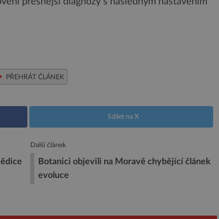
novení přesnější diagnózy s následným nastavením
PŘEHRÁT ČLÁNEK
Sdílet na X
Další článek
vědice
Botanici objevili na Moravě chybějící článek
evoluce