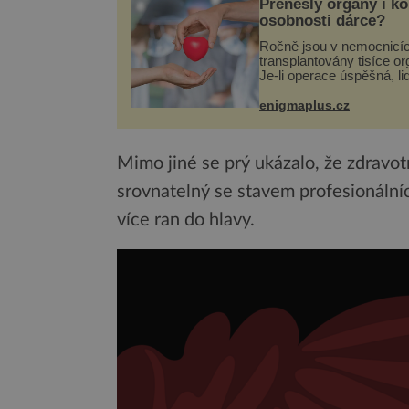
Přenesly orgány i k
osobnosti dárce?
Ročně jsou v nemocnicí
transplantovány tisíce or
Je-li operace úspěšná, li
tělo přijme darovaný org
své a pacient může vést
enigmaplus.cz
plnohodnotný život. Ale 
při transplantaci nepřijím
Mimo jiné se prý ukázalo, že zdravotn
srovnatelný se stavem profesionálníc
více ran do hlavy.