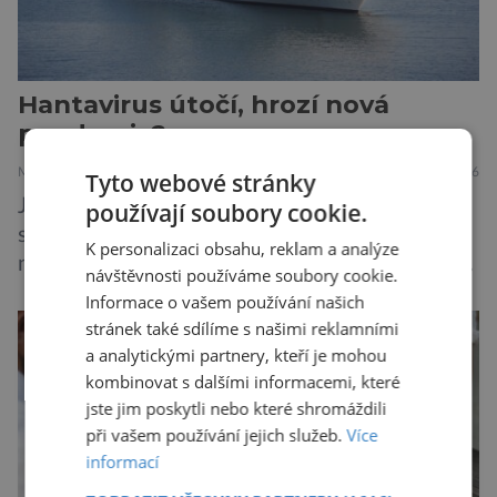
Hantavirus útočí, hrozí nová
pandemie?
MEDICÍNA
ZAJÍMAVOSTI
28.7.2026
Tyto webové stránky
Je známou pravdou, že se na výletních lodích
používají soubory cookie.
snadno šíří gastrointestinální infekce, jako je
K personalizaci obsahu, reklam a analýze
norovirus či E. coli, případně respirační infekce,
návštěvnosti používáme soubory cookie.
jak tomu bylo na počátku pandemie covidu.
Informace o vašem používání našich
Ovšem slyšet o prvním ohnisku hantaviru na
stránek také sdílíme s našimi reklamními
výletní lodi bylo znepokojivé i pro odborníky.
a analytickými partnery, kteří je mohou
Zdá se, že nebezpečí bylo prozatím zažehnáno.
kombinovat s dalšími informacemi, které
jste jim poskytli nebo které shromáždili
Máme se bát nové pandemie? Hantavirus […]
při vašem používání jejich služeb.
Více
informací