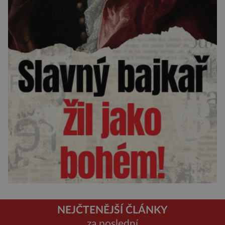
NEJČTENĚJŠÍ ČLÁNKY
za poslední