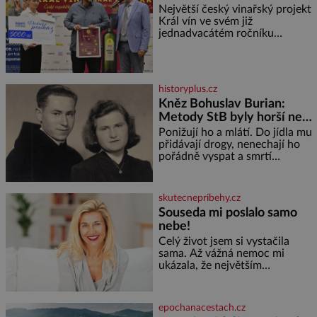
Největší český vinařský projekt
Král vín ve svém již
jednadvacátém ročníku
představil nejlepší domácí vína.
Ta vybírala odborná porota z
celkem 1260 vzorků od 157
vinařů. Král vín, který se – i pře
historyplus.cz
Kněz Bohuslav Burian:
Metody StB byly horší než
gestapácké trýznění
Ponižují ho a mlátí. Do jídla mu
přidávají drogy, nenechají ho
pořádně vyspat a smrtí
vyhrožují i jeho nejbližším.
Burian kruté týrání nevydrží a
estébákům podepíše všechno,
skutecnepribehy.cz
co po něm chtějí. Svým
Souseda mi poslalo samo
podpisem jim potvrdí také to, že
nebe!
na něj během výslechů nikdo
nevyvíjel fyzický ani psychický
Celý život jsem si vystačila
nátlak. Syn brněnského řezníka
sama. Až vážná nemoc mi
chce být knězem a
ukázala, že největším
bohatstvím nejsou peníze ani
vlastní byt, ale člověk, který je
ochotný podat pomocnou ruku.
epochanacestach.cz
Vždycky jsem byla spíš