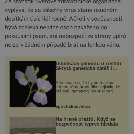
Ze statistik Světové zdravotnické organizace
vyplývá, že se zákeřný virus stane osudným
desítkám tisíc lidí ročně. Ačkoli v současnosti
bývá zdaleka nejvíce osob nakaženo po
pokousání psem, ani nebezpečí ze strany upírů
nelze v žádném případě brát na lehkou váhu.
Duplikace genomu u rostlin:
Skrytá genetická zátěž i
evoluční výhoda
Představte si, že by se rostlina
jednou ráno probudila a zjistila, že
má svůj genetický manuál celý
dvakrát. Přesně to se občas v
přírodě stane – a podle nového
výzkumu to může být pro druhy
epochalnisvet.cz
vstupenka...
Na hraně přežití. Když se
bezpečnost teprve hledala