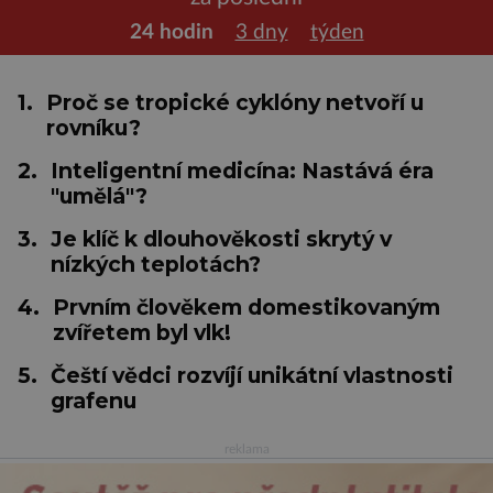
24 hodin
3 dny
týden
1.
Proč se tropické cyklóny netvoří u
rovníku?
2.
Inteligentní medicína: Nastává éra
"umělá"?
3.
Je klíč k dlouhověkosti skrytý v
nízkých teplotách?
4.
Prvním člověkem domestikovaným
zvířetem byl vlk!
5.
Čeští vědci rozvíjí unikátní vlastnosti
grafenu
reklama