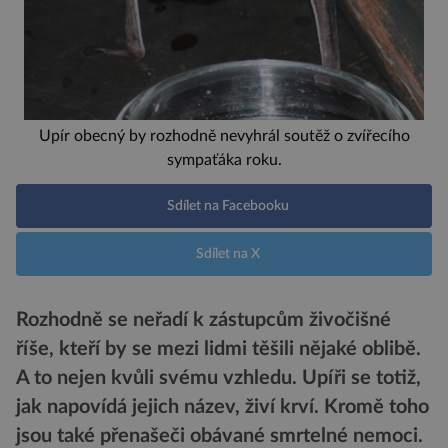
Upír obecný by rozhodně nevyhrál soutěž o zvířecího
sympaťáka roku.
Sdílet na Facebooku
Sdílet na X
Rozhodně se neřadí k zástupcům živočišné
říše, kteří by se mezi lidmi těšili nějaké oblibě.
A to nejen kvůli svému vzhledu. Upíři se totiž,
jak napovídá jejich název, živí krví. Kromě toho
jsou také přenašeči obávané smrtelné nemoci.