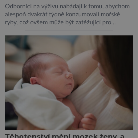
Odborníci na výživu nabádají k tomu, abychom
alespoň dvakrát týdně konzumovali mořské
ryby, což ovšem může být zatěžující pro
peněženku. Dobrou zprávou je, že hvězdou
doporučení se nyní staly konzervované
sardinky, které si může dovolit opravdu každý
„Místo toho, aby poskytovaly izolované
mononutrienty, jsou rybí konzervy kompletní
potravinou,“ říká nutriční specialista Colin
Robertson a zdůrazňuje […]
Těhotenství mění mozek ženy, a