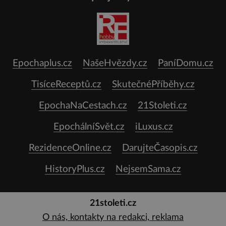
Epochaplus.cz
NašeHvězdy.cz
PaníDomu.cz
TisíceReceptů.cz
SkutečnéPříběhy.cz
EpochaNaCestach.cz
21Stoleti.cz
EpochálníSvět.cz
iLuxus.cz
RezidenceOnline.cz
DarujteČasopis.cz
HistoryPlus.cz
NejsemSama.cz
21stoleti.cz
O nás, kontakty na redakci, reklama