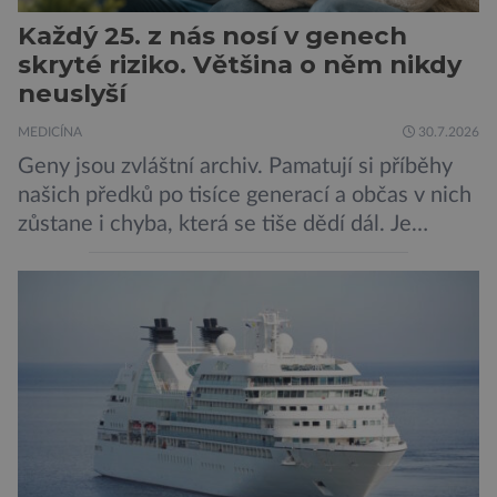
Každý 25. z nás nosí v genech
skryté riziko. Většina o něm nikdy
neuslyší
MEDICÍNA
30.7.2026
Geny jsou zvláštní archiv. Pamatují si příběhy
našich předků po tisíce generací a občas v nich
zůstane i chyba, která se tiše dědí dál. Je
nenápadná. Nepůsobí bolest ani únavu. Člověk
o ní nemusí vědět celý život. Přesto může
jednou rozhodnout o zdraví jeho dítěte. Právě
to je případ řady dědičných onemocnění,
například cystické fibrózy, […]