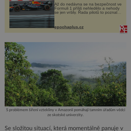
Až do nedávna se na bezpečnost ve
Formuli 1 příliš nehledělo a nehody
se jen vršily. Řada pilotů to poznala
na vlastní kůži, často s trvalými
následky nebo bohužel i ztrátou
života. Dnes nepochopiteln...
epochaplus.cz
S problémem šíření vztekliny v Amazonii pomáhají tamním úřadům vědci
ze skotské univerzity.
Se složitou situací, která momentálně panuje v