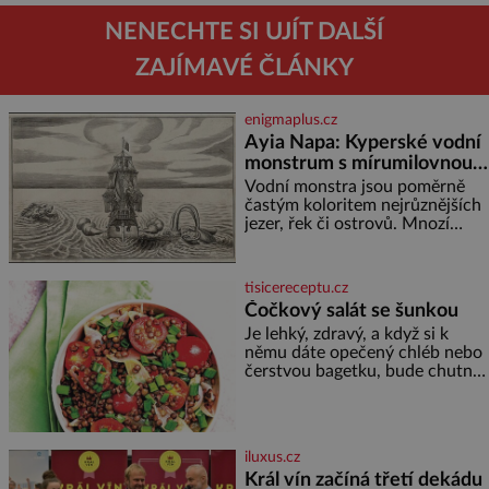
NENECHTE SI UJÍT DALŠÍ
ZAJÍMAVÉ ČLÁNKY
enigmaplus.cz
Ayia Napa: Kyperské vodní
monstrum s mírumilovnou
povahou
Vodní monstra jsou poměrně
častým koloritem nejrůznějších
jezer, řek či ostrovů. Mnozí
skeptici to přikládají hlavně
snaze dané místo zviditelnit a
přitáhnout k němu pozornost
tisicereceptu.cz
záhadám nakloněných turi
Čočkový salát se šunkou
Je lehký, zdravý, a když si k
němu dáte opečený chléb nebo
čerstvou bagetku, bude chutnat
jedna báseň. Suroviny 250 g
vaší oblíbené čočky 150 g
cherry rajčátek 1 velká červená
cibule 2 lžíce
iluxus.cz
Král vín začíná třetí dekádu