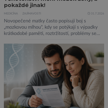
pokaždé jinak!
MEDICÍNA
ZAJÍMAVOSTI
31.7.2026
Novopečené matky často popisují boj s
„mozkovou mlhou“, kdy se potýkají s výpadky
krátkodobé paměti, roztržitostí, problémy se
vyjádřit či neschopností udržet pozornost. Tyto
obtíže byly dlouhou dobu připisovány
nedostatku spánku a stresu při péči o
novorozence. Nyní se však ukazuje, že za tím
stojí změny v mozku vyvolané těhotenstvím!
Poporodní mozková mlha, v angličtině […]