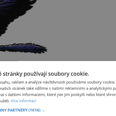
 stránky používají soubory cookie.
obsahu, reklam a analýze návštěvnosti používáme soubory cookie.
ašich stránek také sdílíme s našimi reklamními a analytickými par
 s dalšími informacemi, které jste jim poskytli nebo které shro
služeb.
Více informací
roj: London Natural History Museum
HNY PARTNERY
(1616) →