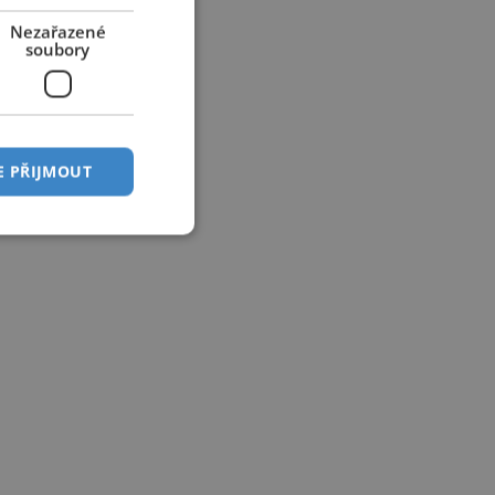
Nezařazené
soubory
E PŘIJMOUT