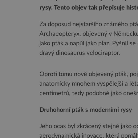
rysy. Tento objev tak přepisuje hist
Za doposud nejstaršího známého ptáka
Archaeopteryx, objevený v Německu 
jako pták a napůl jako plaz. Pyšnil 
dravý dinosaurus velociraptor.
Oproti tomu nově objevený pták, po
anatomicky mnohem vyspělejší a léta
centimetrů, tedy podobně jako dnešn
Druhohorní pták s moderními rysy
Jeho ocas byl zkrácený stejně jako o
aerodynamická inovace, která pomáh