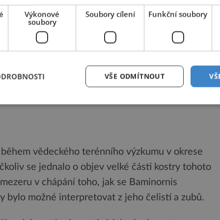
 vykazují zcela odlišnou anatomii, přičemž navíc
é
Výkonové
Soubory cílení
Funkční soubory
soubory
d sebe asi 8 800 km, naznačuje, že před jejich
ačí evoluce.
doby před 172 až 164 miliony let, tedy o miliony
ODROBNOSTI
VŠE ODMÍTNOUT
VŠ
ádí Min Wang, hlavní autor studie o Baminornisovi
 červenci letošního roku v časopise Nature.
23 během vědeckého terénního výzkumu v okrese
čkoliv se jednalo o objev velké části kostry tohoto
 mezeru v chápání toho, jak se Baminornis
by bylo možné interpretovat z jeho čelistí a zubů.