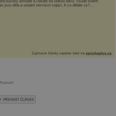
rancouzský armádě a čekáte na velkou bitvu. Všude kolem
ás jsou děla a ostatní nervózní vojáci. A co děláte vy?
rajete si… s jojem! Zdá se v...
Zajímavé články najdete také na
epochaplus.cz
 Museum
PŘEHRÁT ČLÁNEK