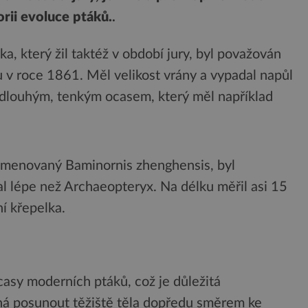
orii evoluce ptáků.
.
, který žil taktéž v období jury, byl považován
v roce 1861. Měl velikost vrány a vypadal napůl
se dlouhým, tenkým ocasem, který měl například
jmenovaný Baminornis zhenghensis, byl
l lépe než Archaeopteryx. Na délku měřil asi 15
í křepelka.
casy moderních ptáků, což je důležitá
á posunout těžiště těla dopředu směrem ke