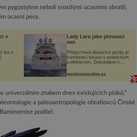
m pygostylem neboli srostlými ocasními obratli,
ím ocasní pera.
ci v
Lady Lara jako plovoucí
sen
ž lze o
Přepychová dispozice jachty je
ý
kombinací luxusu s praktickým
a efektivním. Dokonalost v
 svého
každém detailu představuje
I. do
značka Fendi Casa, kterou byly
rezidenceonline.cz
vybaveny její paluby. Monacký
 sporu
přístav nabízí každoročn...
e univerzálním znakem dnes existujících ptáků,“
leontologie a paleoantropologie obratlovců Čínské
Baminornise podílel.