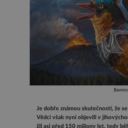
Bamino
Je dobře známou skutečností, že se
Vědci však nyní objevili v jihovýchod
žil asi před 150 miliony let, tedy 