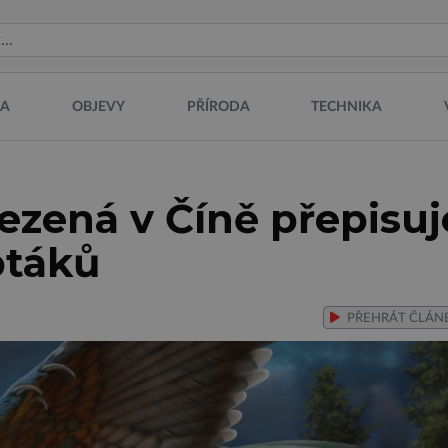
NA
OBJEVY
PŘÍRODA
TECHNIKA
lezená v Číně přepisuj
ptáků
PŘEHRÁT
ČLÁN