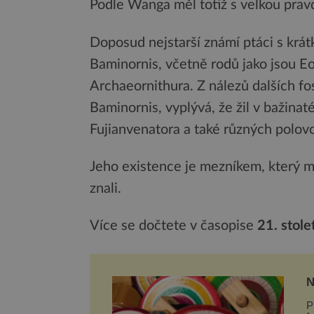
Podle Wanga měl totiž s velkou prav
Doposud nejstarší známí ptáci s krátk
Baminornis, včetně rodů jako jsou Eo
Archaeornithura. Z nálezů dalších fos
Baminornis, vyplývá, že žil v bažina
Fujianvenatora a také různých polovo
Jeho existence je mezníkem, který mě
znali.
Více se dočtete v časopise
21. stole
N
N
P