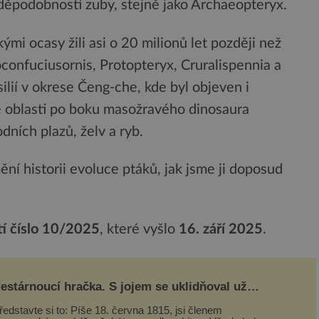
děpodobností zuby, stejně jako Archaeopteryx.
ými ocasy žili asi o 20 milionů let později než
confuciusornis, Protopteryx, Cruralispennia a
ilií v okrese Čeng-che, kde byl objeven i
té oblasti po boku masožravého dinosaura
dních plazů, želv a ryb.
ní historii evoluce ptáků, jak jsme ji doposud
tí číslo 10/2025
, které vyšlo
16. září 2025
.
estárnoucí hračka. S jojem se uklidňoval už
apoleon I. Bonaparte
ředstavte si to: Píše 18. června 1815, jsi členem