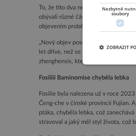
To, že tito dva nejstarší známí ptáci
Nezbytně nutn
soubory
obývali různé části světa vzdálené o
objevením proběhly již miliony let pt
„Nový objev posouvá vznik ptáků do 
ZOBRAZIT P
let dříve, než se předpokládalo,“ uv
zhenghensis, která byla zveřejněna v
Fosiliií Baminornise chyběla lebka
Fosilie byla nalezena už v roce 20
Čeng-che v čínské provincii Fujian. A
ptáka, chyběla lebka, což zanechává
stravoval a jaký měl styl života, což 