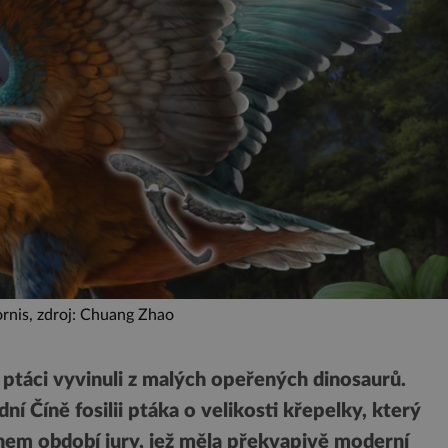
rnis, zdroj: Chuang Zhao
 ptáci vyvinuli z malých opeřených dinosaurů.
ní Číně fosilii ptáka o velikosti křepelky, který
během období jury, jež měla překvapivě moderní