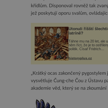
křídlům. Disponoval rovněž tak zvaný
jež poskytují oporu svalům, ovládajíc
Utonuli říšští šlechti
latríně?
Táhne mu na 20 let, ale u
něm říct, že je to ostřílen
politik. Císař Fridrich
Barbarossa proto posílá
syna a dědice Jindřicha V
historyplus.cz
Erfurtu, aby se stal
prostředníkem při řešení
m...
„Krátký ocas zakončený pygostylem j
vysvětluje Čung-che Čou z Ústavu pa
akademie věd, který se na zkoumání 