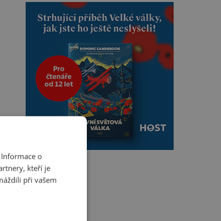
 Informace o
tnery, kteří je
máždili při vašem