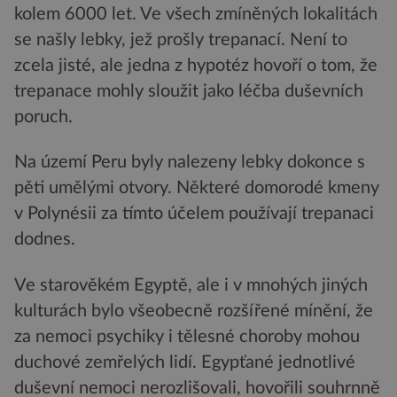
kolem 6000 let. Ve všech zmíněných lokalitách
se našly lebky, jež prošly trepanací. Není to
zcela jisté, ale jedna z hypotéz hovoří o tom, že
trepanace mohly sloužit jako léčba duševních
poruch.
Na území Peru byly nalezeny lebky dokonce s
pěti umělými otvory. Některé domorodé kmeny
v Polynésii za tímto účelem používají trepanaci
dodnes.
Ve starověkém Egyptě, ale i v mnohých jiných
kulturách bylo všeobecně rozšířené mínění, že
za nemoci psychiky i tělesné choroby mohou
duchové zemřelých lidí. Egypťané jednotlivé
duševní nemoci nerozlišovali, hovořili souhrnně