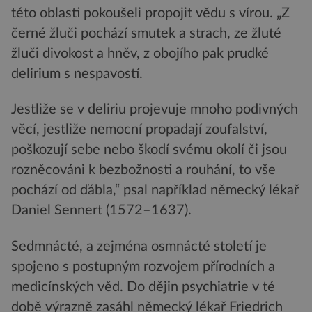
této oblasti pokoušeli propojit vědu s vírou. „Z
černé žluči pochází smutek a strach, ze žluté
žluči divokost a hněv, z obojího pak prudké
delirium s nespavostí.
Jestliže se v deliriu projevuje mnoho podivných
věcí, jestliže nemocní propadají zoufalství,
poškozují sebe nebo škodí svému okolí či jsou
rozněcováni k bezbožnosti a rouhání, to vše
pochází od ďábla,“ psal například německý lékař
Daniel Sennert (1572–1637).
Sedmnácté, a zejména osmnácté století je
spojeno s postupným rozvojem přírodních a
medicínských věd. Do dějin psychiatrie v té
době výrazně zasáhl německý lékař Friedrich