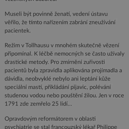
Museli být povinně ženatí, vedení ústavu
věřilo, že tímto nařízením zabrání zneužívání
pacientek.
Režim v Tollhausu v mnohém skutečně vězení
připomínal. K léčbě nemocných se často užívaly
drastické metody. Pro zmírnění zuřivosti
pacientů byla zpravidla aplikována projímadla a
dávidla, neobvyklé nebylo ani leptání kůže
speciální mastí, přikládání pijavic, polévání
studenou vodou nebo pouštění žilou. Jen v roce
1791 zde zemřelo 25 lidí…
Opravdovým reformátorem v oblasti
psychiatrie se stal francouzský lékař Philippe