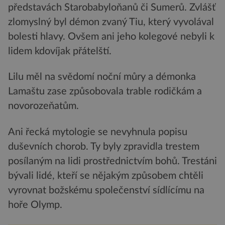
představách Starobabyloňanů či Sumerů. Zvlášť
zlomyslný byl démon zvaný Tiu, který vyvolával
bolesti hlavy. Ovšem ani jeho kolegové nebyli k
lidem kdovíjak přátelští.
Lilu měl na svědomí noční můry a démonka
Lamaštu zase způsobovala trable rodičkám a
novorozeňatům.
Ani řecká mytologie se nevyhnula popisu
duševních chorob. Ty byly zpravidla trestem
posílaným na lidi prostřednictvím bohů. Trestáni
bývali lidé, kteří se nějakým způsobem chtěli
vyrovnat božskému společenství sídlícímu na
hoře Olymp.