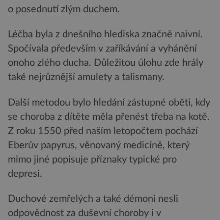
o posednutí zlým duchem.
Léčba byla z dnešního hlediska značně naivní.
Spočívala především v zaříkávání a vyhánění
onoho zlého ducha. Důležitou úlohu zde hrály
také nejrůznější amulety a talismany.
Další metodou bylo hledání zástupné oběti, kdy
se choroba z dítěte měla přenést třeba na kotě.
Z roku 1550 před naším letopočtem pochází
Eberův papyrus, věnovaný medicíně, který
mimo jiné popisuje příznaky typické pro
depresi.
Duchové zemřelých a také démoni nesli
odpovědnost za duševní choroby i v