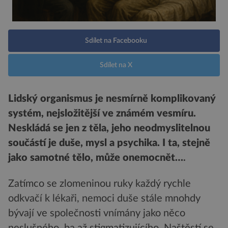
Sdílet na Facebooku
Sdílet na X
Lidský organismus je nesmírně komplikovaný
systém, nejsložitější ve známém vesmíru.
Neskládá se jen z těla, jeho neodmyslitelnou
součástí je duše, mysl a psychika. I ta, stejně
jako samotné tělo, může onemocnět…
.
Zatímco se zlomeninou ruky každý rychle
odkvačí k lékaři, nemoci duše stále mnohdy
bývají ve společnosti vnímány jako něco