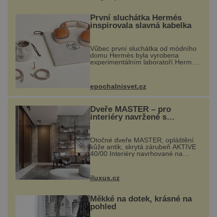
První sluchátka Hermés
inspirovala slavná kabelka
Vůbec první sluchátka od módního
domu Hermès byla vyrobena
experimentálním laboratoří Hermès
Ateliers Horizons. Elegantní gadget
si vyžádal dva roky vývoje a chlubí
se ručně šitou hovězí kůží a
epochalnisvet.cz
kovový...
Dveře MASTER – pro
interiéry navržené s
rozumem i vášní!
Otočné dveře MASTER, opláštění
kůže antik, skrytá zárubeň AKTIVE
40/00 Interiéry navrhované na
zakázku často vyžadují atypické
rozměry nejen nábytku, ale i
otvorových prvků. Technické zázemí
iluxus.cz
dnes umož...
Měkké na dotek, krásné na
pohled