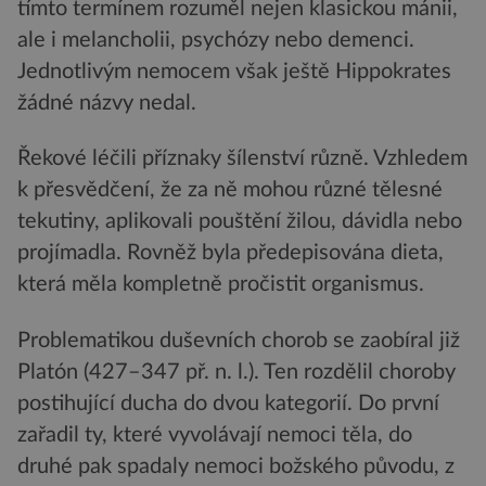
tímto termínem rozuměl nejen klasickou mánii,
ale i melancholii, psychózy nebo demenci.
Jednotlivým nemocem však ještě Hippokrates
žádné názvy nedal.
Řekové léčili příznaky šílenství různě. Vzhledem
k přesvědčení, že za ně mohou různé tělesné
tekutiny, aplikovali pouštění žilou, dávidla nebo
projímadla. Rovněž byla předepisována dieta,
která měla kompletně pročistit organismus.
Problematikou duševních chorob se zaobíral již
Platón (427–347 př. n. l.). Ten rozdělil choroby
postihující ducha do dvou kategorií. Do první
zařadil ty, které vyvolávají nemoci těla, do
druhé pak spadaly nemoci božského původu, z