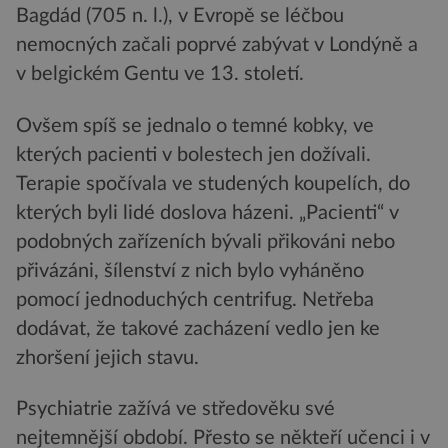
Bagdád (705 n. l.), v Evropě se léčbou
nemocných začali poprvé zabývat v Londýně a
v belgickém Gentu ve 13. století.
Ovšem spíš se jednalo o temné kobky, ve
kterých pacienti v bolestech jen dožívali.
Terapie spočívala ve studených koupelích, do
kterých byli lidé doslova házeni. „Pacienti“ v
podobných zařízeních bývali přikováni nebo
přivázáni, šílenství z nich bylo vyháněno
pomocí jednoduchých centrifug. Netřeba
dodávat, že takové zacházení vedlo jen ke
zhoršení jejich stavu.
Psychiatrie zažívá ve středověku své
nejtemnější období. Přesto se někteří učenci i v