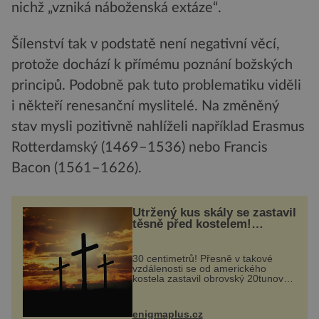
nichž „vzniká náboženská extáze“.
Šílenství tak v podstatě není negativní věcí,
protože dochází k přímému poznání božských
principů. Podobně pak tuto problematiku viděli
i někteří renesanční myslitelé. Na změněný
stav mysli pozitivně nahlíželi například Erasmus
Rotterdamský (1469–1536) nebo Francis
Bacon (1561–1626).
Utržený kus skály se zastavil
těsně před kostelem!
Ochránila ho boží síla?
30 centimetrů! Přesně v takové
vzdálenosti se od amerického
kostela zastavil obrovský 20tunový
balvan, který se v květnu 2014
nečekaně odtrhl od nedaleké skály
při její demolici. Podle místních stojí
enigmaplus.cz
...