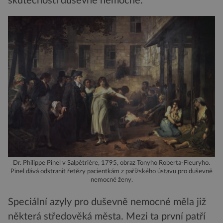
skutečnosti duševně nemocné.
Dr. Philippe Pinel v Salpêtrière, 1795, obraz Tonyho Roberta-Fleuryho.
Pinel dává odstranit řetězy pacientkám z pařížského ústavu pro duševně
nemocné ženy.
Speciální azyly pro duševně nemocné měla již
některá středověká města. Mezi ta první patří