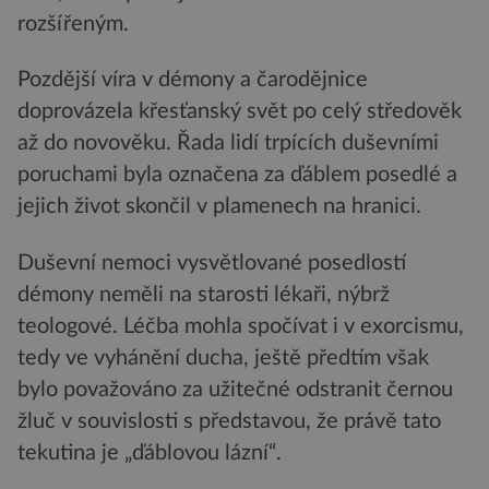
rozšířeným.
Pozdější víra v démony a čarodějnice
doprovázela křesťanský svět po celý středověk
až do novověku. Řada lidí trpících duševními
poruchami byla označena za ďáblem posedlé a
jejich život skončil v plamenech na hranici.
Duševní nemoci vysvětlované posedlostí
démony neměli na starosti lékaři, nýbrž
teologové. Léčba mohla spočívat i v exorcismu,
tedy ve vyhánění ducha, ještě předtím však
bylo považováno za užitečné odstranit černou
žluč v souvislosti s představou, že právě tato
tekutina je „ďáblovou lázní“.