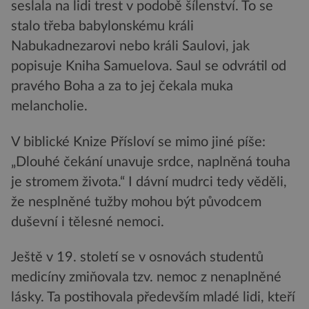
seslala na lidi trest v podobě šílenství. To se
stalo třeba babylonskému králi
Nabukadnezarovi nebo králi Saulovi, jak
popisuje Kniha Samuelova. Saul se odvrátil od
pravého Boha a za to jej čekala muka
melancholie.
V biblické Knize Přísloví se mimo jiné píše:
„Dlouhé čekání unavuje srdce, naplněná touha
je stromem života.“ I dávní mudrci tedy věděli,
že nesplněné tužby mohou být původcem
duševní i tělesné nemoci.
Ještě v 19. století se v osnovách studentů
medicíny zmiňovala tzv. nemoc z nenaplněné
lásky. Ta postihovala především mladé lidi, kteří