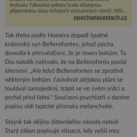
festivalu Táborská setkání bude důstojnou
připomínkou dvou loňských významných výročí: 600
let od úmrtí nikdy v poli neporaženého hejtmana Jana
epochanacestach.cz
Žižky z Tr...
Tak třeba podle Homéra dopadl špatně
královský syn Bellerofontes, jehož pýcha
dovedla k přesvědčení, že je roven bohům. To
Dia natolik naštvalo, že na Bellerofonta poslal
šílenství: „Ale když Bellerofontes se zprotivil
některým bohům, častokrát aléjskou plání se
toulával samojediný, trápil se ve svém srdci a
prchal před lidmi.“ Současní psychiatři v daném
popisu vidí typické příznaky melancholie.
Stejně tak dějiny židovského národa neboli
Starý zákon popisuje situace, kdy vyšší moc