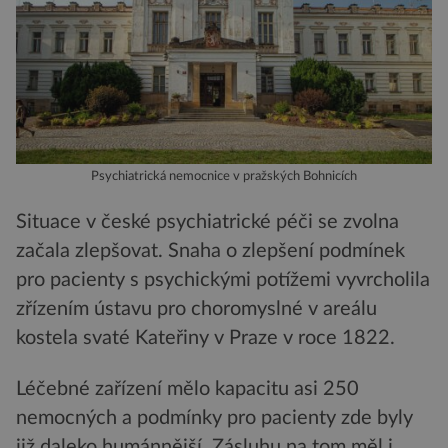
Psychiatrická nemocnice v pražských Bohnicích
Situace v české psychiatrické péči se zvolna
začala zlepšovat. Snaha o zlepšení podmínek
pro pacienty s psychickými potížemi vyvrcholila
zřízením ústavu pro choromyslné v areálu
kostela svaté Kateřiny v Praze v roce 1822.
Léčebné zařízení mělo kapacitu asi 250
nemocných a podmínky pro pacienty zde byly
již daleko humánnější. Zásluhu na tom měl i