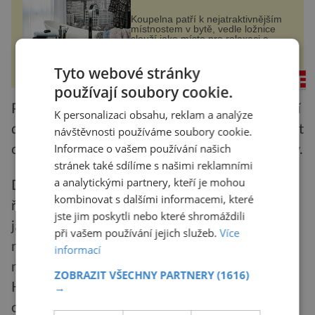
Koupelna patří k nejatraktivnějším
místnostem v bytě, vedle ložnice
slouží jako místo pro relaxaci a
odpočinek. Koupelnový textil –
ručníky, osušky a koberečky –
mohou jako mávnutím kouzelného
Tyto webové stránky
rezidenceonline.cz
proutku...
používají soubory cookie.
Platón se také dotýká společenského postavení
K personalizaci obsahu, reklam a analýze
duševně nemocných – podle něj by neměli nést
návštěvnosti používáme soubory cookie.
Informace o vašem používání našich
odpovědnost za případné jimi způsobené škody.
stránek také sdílíme s našimi reklamními
a analytickými partnery, kteří je mohou
Dalším významným přestavitelem medicíny byl
kombinovat s dalšími informacemi, které
římský lékař Klaudius Galénos, známý spíše
jste jim poskytli nebo které shromáždili
jako Galén (129–200?). Záchvaty
při vašem používání jejich služeb.
Více
nekontrolované zuřivosti byly tehdy v Římě
informací
něčím naprosto běžným, například římský císař
ZOBRAZIT VŠECHNY PARTNERY
(1616)
→
Hadrián v návalu vzteku vypíchl jednomu z
otroků oko. Sám vzpomínal na to, jak jeho