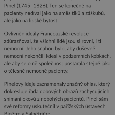
Pinel (1745–1826). Ten se konečně na
pacienty nedíval jako na směs tiků a záškubů,
ale jako na lidské bytosti.
Ovlivněn ideály Francouzské revoluce
zdůrazňoval, že všichni lidé jsou si rovni, i ti
nemocní. Jeho snahou bylo, aby duševně
nemocní nekončili kdesi v podzemních kobkách,
ale aby se o ně společnost postarala stejně jako
o tělesné nemocné pacienty.
Pinelovy ideje zaznamenaly značný ohlas, který
dokresluje řada dobových obrazů zachycujících
snímání okovů z nebohých pacientů. Pinel sám
své reformy uskutečnil v pařížských ústavech
Bicêtre a Salpêtrière.