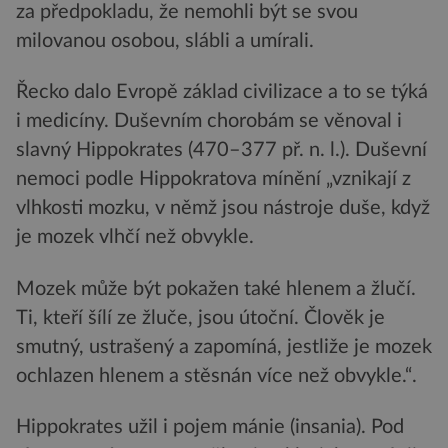
za předpokladu, že nemohli být se svou
milovanou osobou, slábli a umírali.
Řecko dalo Evropě základ civilizace a to se týká
i medicíny. Duševním chorobám se věnoval i
slavný Hippokrates (470–377 př. n. l.). Duševní
nemoci podle Hippokratova mínění „vznikají z
vlhkosti mozku, v němž jsou nástroje duše, když
je mozek vlhčí než obvykle.
Mozek může být pokažen také hlenem a žlučí.
Ti, kteří šílí ze žluče, jsou útoční. Člověk je
smutný, ustrašený a zapomíná, jestliže je mozek
ochlazen hlenem a stěsnán více než obvykle.“.
Hippokrates užil i pojem mánie (insania). Pod