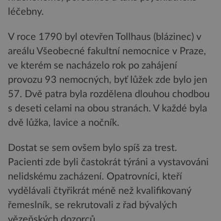
léčebny.
V roce 1790 byl otevřen Tollhaus (blázinec) v
areálu Všeobecné fakultní nemocnice v Praze,
ve kterém se nacházelo rok po zahájení
provozu 93 nemocných, byť lůžek zde bylo jen
57. Dvě patra byla rozdělena dlouhou chodbou
s deseti celami na obou stranách. V každé byla
dvě lůžka, lavice a nočník.
Dostat se sem ovšem bylo spíš za trest.
Pacienti zde byli častokrát týráni a vystavováni
nelidskému zacházení. Opatrovníci, kteří
vydělávali čtyřikrát méně než kvalifikovaný
řemeslník, se rekrutovali z řad bývalých
vězeňských dozorců.