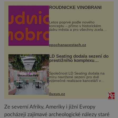
ROUDNICKÉ VINOBRANÍ
Letos poprvé podle nového
konceptu – přímo v historickém
jádru města a pro všechny zcela
zdarma. Hlavní program se
odehraje na Karlově a Husově
náměstí. Návštěvníci se mohou těšit
na víno, burčák, pes...
epochanacestach.cz
LD Seating dodala sezení do
prestižního komplexu
MediaCityUK v Salfordu
Společnost LD Seating dodala na
míru navržené sezení pro dvě
výjimečné realizace kanceláří v
areálu MediaCityUK v anglickém
Salfordu – konkrétně do budov Blue
Tower a Orange Tower. Komplex
iluxus.cz
budov Media...
Ze severní Afriky, Ameriky i jižní Evropy
pocházejí zajímavé archeologické nálezy staré