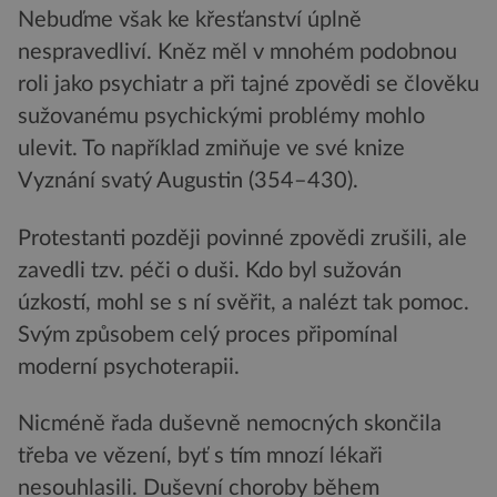
Nebuďme však ke křesťanství úplně
nespravedliví. Kněz měl v mnohém podobnou
roli jako psychiatr a při tajné zpovědi se člověku
sužovanému psychickými problémy mohlo
ulevit. To například zmiňuje ve své knize
Vyznání svatý Augustin (354–430).
Protestanti později povinné zpovědi zrušili, ale
zavedli tzv. péči o duši. Kdo byl sužován
úzkostí, mohl se s ní svěřit, a nalézt tak pomoc.
Svým způsobem celý proces připomínal
moderní psychoterapii.
Nicméně řada duševně nemocných skončila
třeba ve vězení, byť s tím mnozí lékaři
nesouhlasili. Duševní choroby během