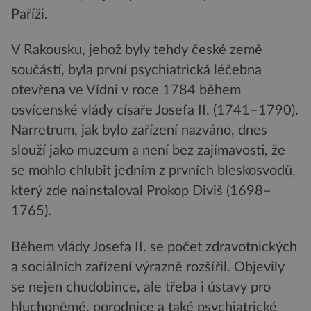
Paříži.
V Rakousku, jehož byly tehdy české země
součástí, byla první psychiatrická léčebna
otevřena ve Vídni v roce 1784 během
osvícenské vlády císaře Josefa II. (1741–1790).
Narretrum, jak bylo zařízení nazváno, dnes
slouží jako muzeum a není bez zajímavosti, že
se mohlo chlubit jedním z prvních bleskosvodů,
který zde nainstaloval Prokop Diviš (1698–
1765).
Během vlády Josefa II. se počet zdravotnických
a sociálních zařízení výrazně rozšířil. Objevily
se nejen chudobince, ale třeba i ústavy pro
hluchoněmé, porodnice a také psychiatrické