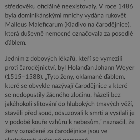
středověku oficiálně neexistovaly. V roce 1486
byla dominikánskými mnichy vydána rukověť
Malleus Maleficarum (Kladivo na čarodějnice),
která duševně nemocné označovala za posedlé
ďáblem.
Jedním z dobových lékařů, kteří se vymezili
proti čarodějnictví, byl Holanďan Johann Weyer
(1515–1588). „Tyto ženy, oklamané ďáblem,
které se obvykle nazývají čarodějnice a které
se nedopustily žádného zločinu, házeli bez
jakéhokoli slitování do hlubokých tmavých věží,
stavěli před soud, odsuzovali k smrti a vysílali je
v podobě kouře vzhůru k nebesům,“ naznačil, že
ženy označené za čarodějnice jsou ve