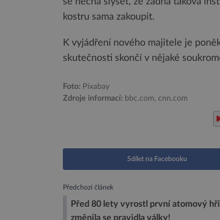
se nechá slyšet, že žádná taková ins
kostru sama zakoupit.
K vyjádření nového majitele je poněk
skutečnosti skončí v nějaké soukrom
Foto:
Pixabay
Zdroje informací:
bbc.com, cnn.com
Sdílet na Facebooku
Předchozí článek
Před 80 lety vyrostl první atomový hři
změnila se pravidla války!