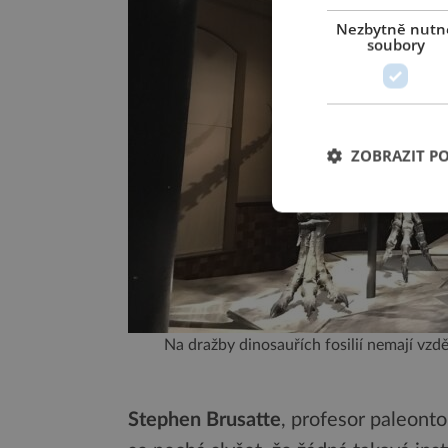
Nezbytně nutn
soubory
ZOBRAZIT P
Na dražby dinosauřích fosilií nemají vzd
Stephen Brusatte
, profesor paleonto