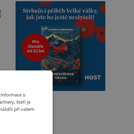
 Informace o
tnery, kteří je
máždili při vašem