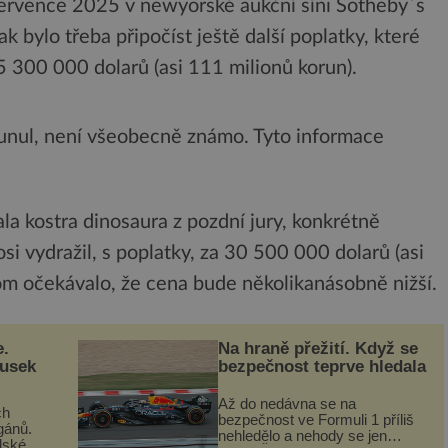
července 2025 v newyorské aukční síni Sotheby´s
 bylo třeba připočíst ještě další poplatky, které
5 300 000 dolarů (asi 111 milionů korun).
sunul, není všeobecně známo. Tyto informace
la kostra dinosaura z pozdní jury, konkrétně
i vydražil, s poplatky, za 30 500 000 dolarů (asi
om očekávalo, že cena bude několikanásobně nižší.
e.
Na hraně přežití. Když se
ousek
bezpečnost teprve hledala
Až do nedávna se na
ch
bezpečnost ve Formuli 1 příliš
gánů.
nehledělo a nehody se jen
dské