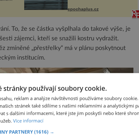
vršily. Řada pilotů to poznala na
án za
vlastní kůži, často s trvalými
epochaplus.cz
následky nebo bohužel i ztrátou
co když
života. Dnes nepochopiteln...
ám...
ní. To, že se částka vyšplhala do takové výše, je
sti zájemci, kteří se snažili kostru vydražit.
ítěz zmíněné „přestřelky“ má v plánu poskytnout
ckým institucím.
 stránky používají soubory cookie.
obsahu, reklam a analýze návštěvnosti používáme soubory cookie.
ašich stránek také sdílíme s našimi reklamními a analytickými par
 s dalšími informacemi, které jste jim poskytli nebo které shro
služeb.
Více informací
HNY PARTNERY
(1616) →