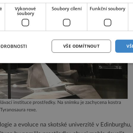
é
Výkonové
Soubory cílení
Funkční soubory
soubory
ODROBNOSTI
VŠE ODMÍTNOUT
VŠ
ělávací instituce prostředky. Na snímku je zachycena kostra
Tyranosaura rexe.
logie a evoluce na skotské univerzitě v Edinburghu,