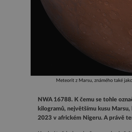
Meteorit z Marsu, známého také jako 
NWA 16788. K čemu se tohle označe
kilogramů, největšímu kusu Marsu, k
2023 v africkém Nigeru. A právě te