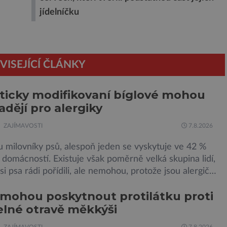
jídelníčku
VISEJÍCÍ ČLÁNKY
icky modifikovaní bíglové mohou
adějí pro alergiky
ZAJÍMAVOSTI
7.8.2026
u milovníky psů, alespoň jeden se vyskytuje ve 42 %
domácností. Existuje však poměrně velká skupina lidí,
 si psa rádi pořídili, ale nemohou, protože jsou alergičtí.
munitní systém přecitlivěle reaguje na proteiny
mohou poskytnout protilátku proti
 v psích slinách, potu, moči a šupinkách kůže,
lné otravě měkkýši
ých v srsti. Vědci nyní geneticky upravili psy, aby […]
ZAJÍMAVOSTI
7.8.2026