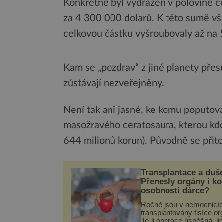
Konkrétně byl vydražen v polovině 
za 4 300 000 dolarů. K této sumě však
celkovou částku vyšroubovaly až na 
Kam se „pozdrav“ z jiné planety pře
zůstávají nezveřejněny.
Není tak ani jasné, ke komu poputova
masožravého ceratosaura, kterou kdos
644 milionů korun). Původně se přit
Transplantace a duš
Přenesly orgány i k
osobnosti dárce?
Ročně jsou v nemocnicí
transplantovány tisíce or
Je-li operace úspěšná, li