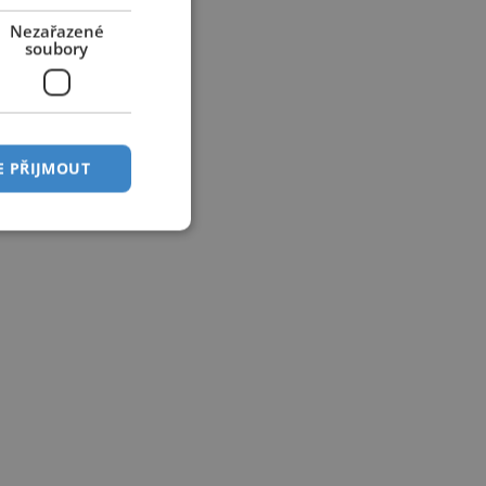
Nezařazené
soubory
E PŘIJMOUT