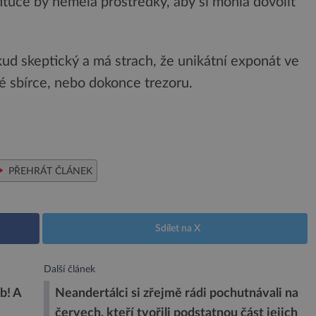
tituce by neměla prostředky, aby si mohla dovolit
ud skeptický a má strach, že unikátní exponát ve
é sbírce, nebo dokonce trezoru.
PŘEHRÁT ČLÁNEK
Sdílet na X
Další článek
b! A
Neandertálci si zřejmě rádi pochutnávali na
červech, kteří tvořili podstatnou část jejich