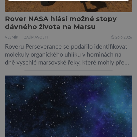
Rover NASA hlásí možné stopy
dávného života na Marsu
VESMÍR
ZAJÍMAVOSTI
26.6.2026
Roveru Perseverance se podařilo identifikovat
molekuly organického uhlíku v horninách na
dně vyschlé marsovské řeky, které mohly před
miliardami let vzniknout působením vody.
Svědčí snad o dávném životě na planetě?
Měření provedená přístrojem Sherloc,
umístěném na roveru Perseverance,
identifikovala organický uhlík v jílovcích z
výchozů, což jsou vyhaslé podzemní lávové
proudy vystupující na povrch, sopky […]