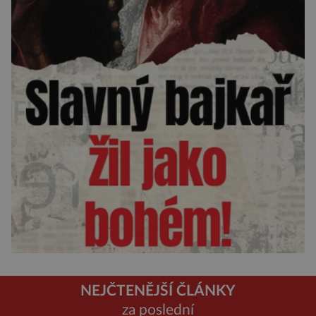
NEJČTENĚJŠÍ ČLÁNKY
za poslední