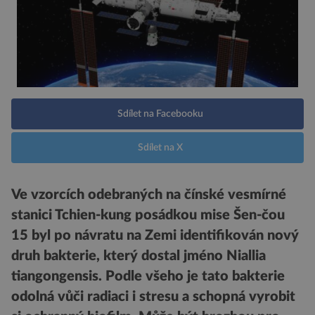
Sdílet na Facebooku
Sdílet na X
Ve vzorcích odebraných na čínské vesmírné
stanici Tchien-kung posádkou mise Šen-čou
15 byl po návratu na Zemi identifikován nový
druh bakterie, který dostal jméno Niallia
tiangongensis. Podle všeho je tato bakterie
odolná vůči radiaci i stresu a schopná vyrobit