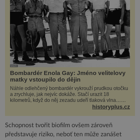
Bombardér Enola Gay: Jméno velitelovy
matky vstoupilo do dějin
Náhle odlehčený bombardér vykrouží prudkou otočku
a zrychluje, jak nejvíc dokáže. Stačí urazit 18
kilometrů, když do něj zezadu udeří tlaková vlna…
Americké rozhodnutí svrhnout ničivou jadernou
historyplus.cz
bombu ...
Schopnost tvořit biofilm ovšem zároveň
představuje riziko, neboť ten může zanášet