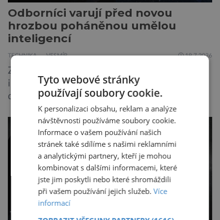
Odborníci varují před novou
hrozbou poháněnou umělou
inteligencí
TECHNIKA
VESMÍR
19.7.2026
Způsob, jakým způsobem tvůrci umělé
Tyto webové stránky
inteligence mění svět ze dne na den, nemá v
používají soubory cookie.
dějinách lidstva obdoby. Avšak, zatímco většina
K personalizaci obsahu, reklam a analýze
pozornosti se soustředí na chatboty,
návštěvnosti používáme soubory cookie.
generování obrázků nebo automatizaci práce,
Informace o vašem používání našich
bezpečnostní experti upozorňují na mnohem
stránek také sdílíme s našimi reklamními
méně nápadné riziko. Podle některých
a analytickými partnery, kteří je mohou
odborníků by už během příštích dvou let mohly
kombinovat s dalšími informacemi, které
pokročilé systémy AI výrazně usnadnit
jste jim poskytli nebo které shromáždili
kybernetické útoky […]
při vašem používání jejich služeb.
Více
informací