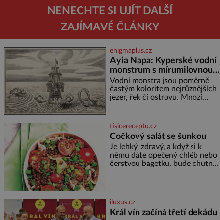
NENECHTE SI UJÍT DALŠÍ
ZAJÍMAVÉ ČLÁNKY
enigmaplus.cz
Ayia Napa: Kyperské vodní
monstrum s mírumilovnou
povahou
Vodní monstra jsou poměrně
častým koloritem nejrůznějších
jezer, řek či ostrovů. Mnozí
skeptici to přikládají hlavně
snaze dané místo zviditelnit a
přitáhnout k němu pozornost
tisicereceptu.cz
záhadám nakloněných turi
Čočkový salát se šunkou
Je lehký, zdravý, a když si k
němu dáte opečený chléb nebo
čerstvou bagetku, bude chutnat
jedna báseň. Suroviny 250 g
vaší oblíbené čočky 150 g
cherry rajčátek 1 velká červená
cibule 2 lžíce
iluxus.cz
Král vín začíná třetí dekádu