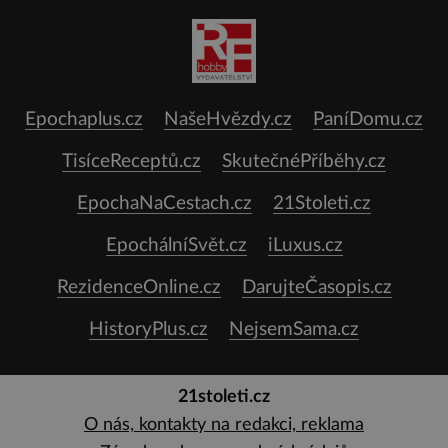
Epochaplus.cz
NašeHvězdy.cz
PaníDomu.cz
TisíceReceptů.cz
SkutečnéPříběhy.cz
EpochaNaCestach.cz
21Stoleti.cz
EpochálníSvět.cz
iLuxus.cz
RezidenceOnline.cz
DarujteČasopis.cz
HistoryPlus.cz
NejsemSama.cz
21stoleti.cz
O nás, kontakty na redakci, reklama