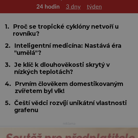
24 hodin
3 dny
týden
1.
Proč se tropické cyklóny netvoří u
rovníku?
2.
Inteligentní medicína: Nastává éra
"umělá"?
3.
Je klíč k dlouhověkosti skrytý v
nízkých teplotách?
4.
Prvním člověkem domestikovaným
zvířetem byl vlk!
5.
Čeští vědci rozvíjí unikátní vlastnosti
grafenu
reklama