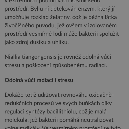
v extrémních podmínkách kosmického
prostředí. Byl u ní detekován enzym, který jí
umožňuje rozklad želatiny, což je běžná látka
živočišného původu, jež ovšem v izolovaném
prostředí vesmírné lodi může bakterii spolužit
jako zdroj dusíku a uhlíku.
Niallia tiangongensis je rovněž odolná vůči
stresu a poškození způsobenému radiací.
Odolná vůči radiaci i stresu
Dokáže totiž udržovat rovnováhu oxidačně-
redukčních procesů ve svých buňkách díky
regulaci syntézy bacillithiolu, což je malá
molekula, jež bakterii pomáhá neutralizovat
volné radikály. Ve vesmírném prostředí se tyto