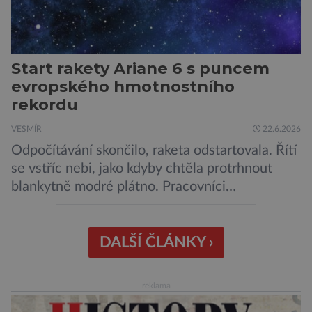
Start rakety Ariane 6 s puncem
evropského hmotnostního
rekordu
VESMÍR
22.6.2026
Odpočítávání skončilo, raketa odstartovala. Řítí
se vstříc nebi, jako kdyby chtěla protrhnout
blankytně modré plátno. Pracovníci
kosmodromu spolu s dalšími odborníky
sledujícími start pomalu ani nedýchají. Vyjde
všechno podle plánu, nebo se něco pokazí?
DALŠÍ ČLÁNKY ›
Ariane 6 – tak se nazývá systém nosných raket
Evropské kosmické agentury (ESA), který má
reklama
sloužit pro účely nejrůznějších vesmírných misí,