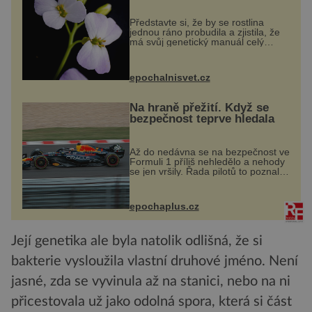
evoluční výhoda
Představte si, že by se rostlina
jednou ráno probudila a zjistila, že
má svůj genetický manuál celý
dvakrát. Přesně to se občas v
přírodě stane – a podle nového
výzkumu to může být pro druhy
epochalnisvet.cz
vstupenka...
Na hraně přežití. Když se
bezpečnost teprve hledala
Až do nedávna se na bezpečnost ve
Formuli 1 příliš nehledělo a nehody
se jen vršily. Řada pilotů to poznala
na vlastní kůži, často s trvalými
následky nebo bohužel i ztrátou
života. Dnes nepochopiteln...
epochaplus.cz
Její genetika ale byla natolik odlišná, že si
bakterie vysloužila vlastní druhové jméno. Není
jasné, zda se vyvinula až na stanici, nebo na ni
přicestovala už jako odolná spora, která si část