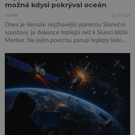
možná kdysi pokrýval oceán
VESMÍR
2.8.2026
Dnes je Venuše nejžhavější planetou Sluneční
soustavy, je dokonce teplejší než k Slunci bližší
Merkur. Na jejím povrchu panují teploty kolem
464 °C, atmosféra je více než devadesátkrát
hustší než na Zemi a aby toho nebylo málo, z
oblaků se snáší kapky kyseliny sírové. Zkrátka,
není to prostředí, ve kterém by příčetný člověk
chtěl strávit […]