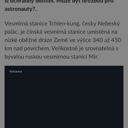
si ochranný biofilm. Může být hrozbou pro
astronauty?
.
Vesmírná stanice Tchien-kung, česky Nebeský
palác, je čínská vesmírná stanice umístěná na
nízké oběžné dráze Země ve výšce 340 až 450
km nad povrchem. Velikostně je srovnatelná s
bývalou ruskou vesmírnou stanicí Mir.
Reklama