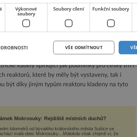
ílem splnit všechny požadované nároky kladené na
é
Výkonové
Soubory cílení
Funkční soubory
soubory
 dielektrická pevnost, mechanické vlastnosti,
ce na oheň, funkčnost při požáru a další,“ doplňuje
voje společnosti PRAKAB.
ODROBNOSTI
VŠE ODMÍTNOUT
VŠ
rické kabely splňující jak podmínky pro český trh i
 reaktorů, které by měly být vystaveny, tak i
ou být díky jiným typům reaktoru kladeny na tyto
ámek Mokrosuky: Rejdiště místních duchů?
edm kilometrů od bývalého královského města Sušice se
achází malá obec Mokrosuky…Málokdo však zřejmě ví, že