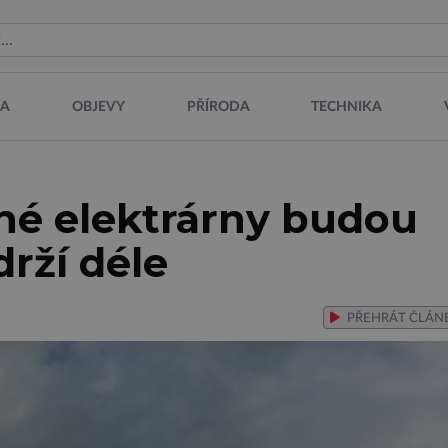
NA
OBJEVY
PŘÍRODA
TECHNIKA
né elektrárny budou
drží déle
PŘEHRÁT
ČLÁN