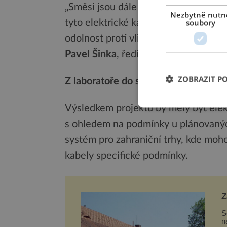
„Směsi jsou dále optimalizovány s c
Nezbytně nutn
soubory
tyto elektrické kabely jako například
odolnost proti vlivům prostředí, reak
Pavel Šinka
, ředitel technického vý
ZOBRAZIT P
Z laboratoře do světa
Výsledkem projektu by měly být elekt
s ohledem na podmínky u plánovaných
systém pro zahraniční trhy, kde moh
kabely specifické podmínky.
Z
S
n