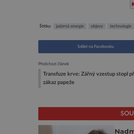
Štítky:
jaderná energie
objevy
technologie
Sdílet na Facebooku
Předchozí článek
Transfuze krve: Zářný vzestup stopl p
zákaz papeže
SOU
Nadmě