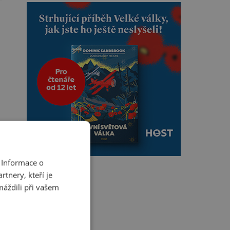
 Informace o
tnery, kteří je
máždili při vašem