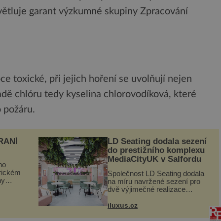
světluje garant výzkumné skupiny Zpracování
e toxické, při jejich hoření se uvolňují nejen
padě chlóru tedy kyselina chlorovodíková, které
o požáru.
RANÍ
LD Seating dodala sezení
do prestižního komplexu
MediaCityUK v Salfordu
ho
orickém
Společnost LD Seating dodala
ny
na míru navržené sezení pro
ogram
dvě výjimečné realizace
kanceláří v areálu MediaCityUK
vníci
v anglickém Salfordu –
iluxus.cz
burčák,
konkrétně do budov Blue Tower
a Orange Tower. Komplex