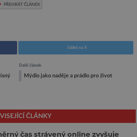
PŘEHRÁT ČLÁNEK
Sdílet na X
Další článek
řísný
Mýdlo jako naděje a prádlo pro život
VISEJÍCÍ ČLÁNKY
rný čas strávený online zvyšuje