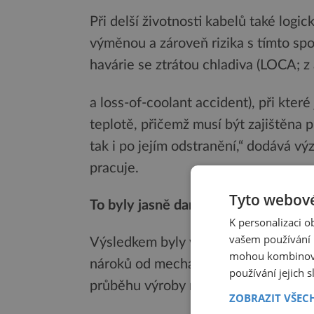
Při delší životnosti kabelů také logic
výměnou a zároveň rizika s tímto spo
havárie se ztrátou chladiva (LOCA; z
a loss-of-coolant accident), při kter
teplotě, přičemž musí být zajištěna 
tak i po jejím odstranění,“ dodává 
pracuje.
Tyto webové
To byly jasně dané požadavky.
K personalizaci 
vašem používání n
Výsledkem byly vytipovány vhodné sm
mohou kombinovat
nároků od mechanických vlastností, 
používání jejich 
průběhu výroby na technologických li
ZOBRAZIT VŠEC