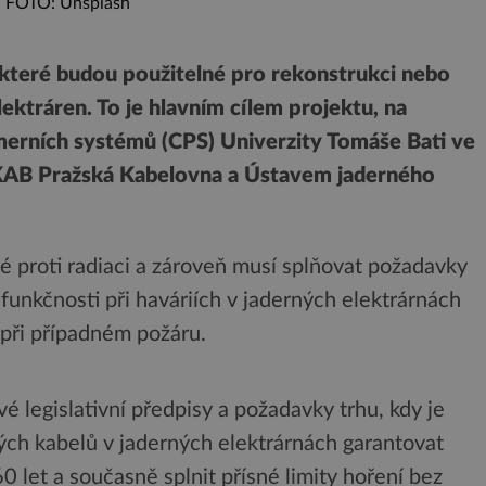
FOTO: Unsplash
, které budou použitelné pro rekonstrukci nebo
ektráren. To je hlavním cílem projektu, na
merních systémů (CPS) Univerzity Tomáše Bati ve
AKAB Pražská Kabelovna a Ústavem jaderného
é proti radiaci a zároveň musí splňovat požadavky
 funkčnosti při haváriích v jaderných elektrárnách
 při případném požáru.
é legislativní předpisy a požadavky trhu, kdy je
kých kabelů v jaderných elektrárnách garantovat
0 let a současně splnit přísné limity hoření bez