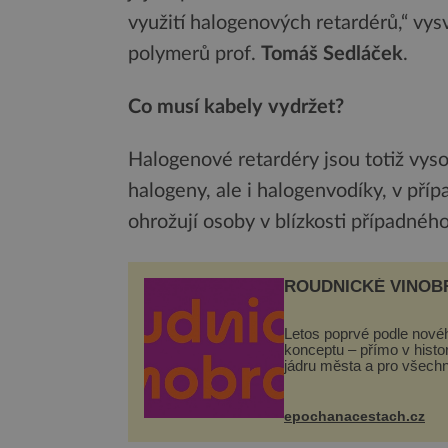
využití halogenových retardérů,“ vy
polymerů prof.
Tomáš Sedláček
.
Co musí kabely vydržet?
Halogenové retardéry jsou totiž vysoc
halogeny, ale i halogenvodíky, v pří
ohrožují osoby v blízkosti případnéh
ROUDNICKÉ VINOB
Letos poprvé podle nové
konceptu – přímo v hist
jádru města a pro všech
zcela zdarma. Hlavní pr
se odehraje na Karlově a
Husově náměstí. Návště
epochanacestach.cz
se mohou těšit na víno, 
pes...