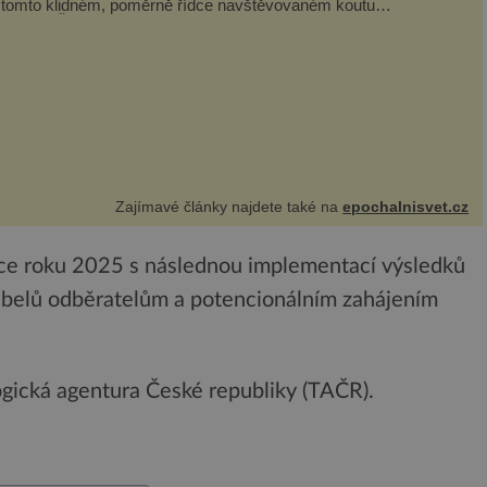
 tomto klidném, poměrně řídce navštěvovaném koutu
esnické Šumavy se nachází několi...
Zajímavé články najdete také na
epochalnisvet.cz
nce roku 2025 s následnou implementací výsledků
abelů odběratelům a potencionálním zahájením
gická agentura České republiky (TAČR).