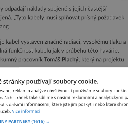
budov Media...
ky odpadají náklady spojené s jejich častější
jená. „Tyto kabely musí splňovat přísný požadavek
 ang.
é je kabel vystaven značné radiaci, vysokému tlaku a
plná funkčnost kabelu jak v průběhu této havárie,
výzkumný pracovník
Tomáš Plachý
, který na projektu
 stránky používají soubory cookie.
obsahu, reklam a analýze návštěvnosti používáme soubory cookie.
ašich stránek také sdílíme s našimi reklamními a analytickými par
ěsi, u kterých dochází ke splnění základních
 s dalšími informacemi, které jste jim poskytli nebo které shro
přes podmínky síťování extrudovaných vzorků v
služeb.
Více informací
nkách až po chování materiálů po jejich stárnutí.
HNY PARTNERY
(1616) →