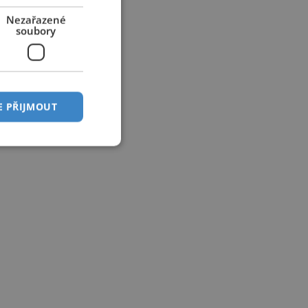
Nezařazené
soubory
E PŘIJMOUT