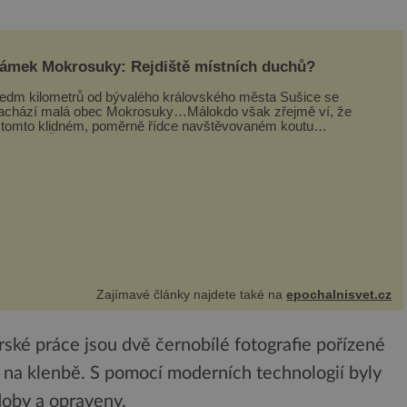
ámek Mokrosuky: Rejdiště místních duchů?
edm kilometrů od bývalého královského města Sušice se
achází malá obec Mokrosuky…Málokdo však zřejmě ví, že
 tomto klidném, poměrně řídce navštěvovaném koutu
esnické Šumavy se nachází několi...
Zajímavé články najdete také na
epochalnisvet.cz
ské práce jsou dvě černobílé fotografie pořízené
 na klenbě. S pomocí moderních technologií byly
doby a opraveny.