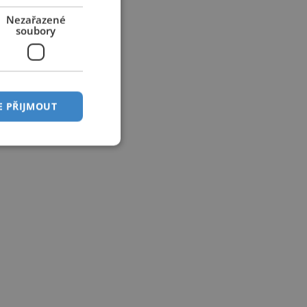
Nezařazené
soubory
E PŘIJMOUT