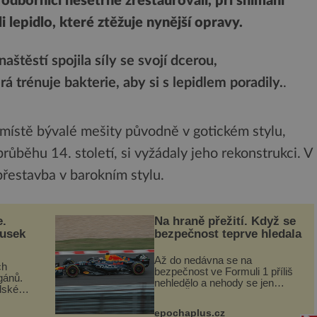
 odborníci nešetrně zrestaurovali, při snímání
i lepidlo, které ztěžuje nynější opravy.
aštěstí spojila síly se svojí dcerou,
á trénuje bakterie, aby si s lepidlem poradily.
.
 místě bývalé mešity původně v gotickém stylu,
růběhu 14. století, si vyžádaly jeho rekonstrukci. V
řestavba v barokním stylu.
e.
Na hraně přežití. Když se
ousek
bezpečnost teprve hledala
Až do nedávna se na
ch
bezpečnost ve Formuli 1 příliš
gánů.
nehledělo a nehody se jen
dské
vršily. Řada pilotů to poznala na
án za
vlastní kůži, často s trvalými
epochaplus.cz
následky nebo bohužel i ztrátou