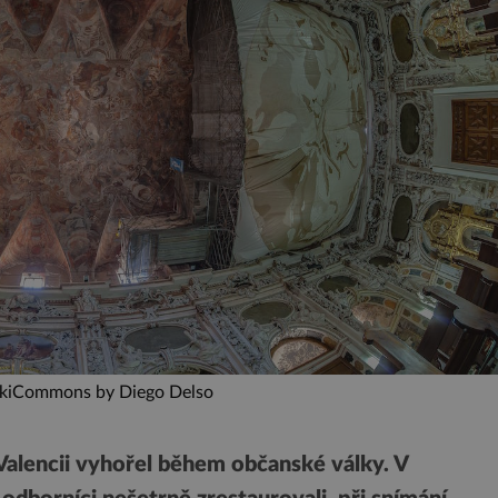
ikiCommons by Diego Delso
Valencii vyhořel během občanské války. V