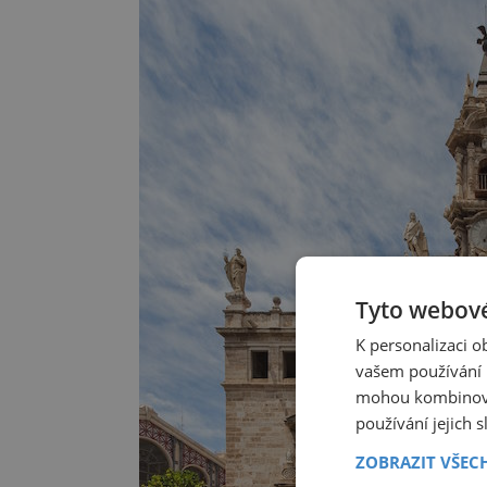
Tyto webové
K personalizaci 
vašem používání n
mohou kombinovat
používání jejich 
ZOBRAZIT VŠEC