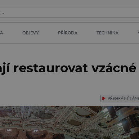
NA
OBJEVY
PŘÍRODA
TECHNIKA
í restaurovat vzácné
PŘEHRÁT
ČLÁN