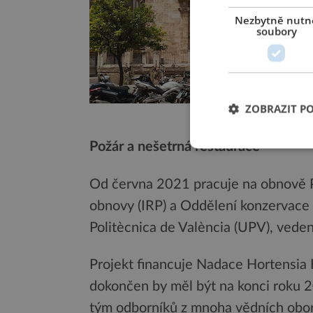
Nezbytně nutn
soubory
ZOBRAZIT P
Zdroj: W
Požár a nešetrná restaurace
Od června 2021 pracuje na obnově P
obnovy (IRP) a Oddělení konzervace a
Politècnica de València (UPV), vede
Projekt financuje Nadace Hortensia H
dokončen by měl být na konci roku 20
tým odborníků z mnoha vědních obo