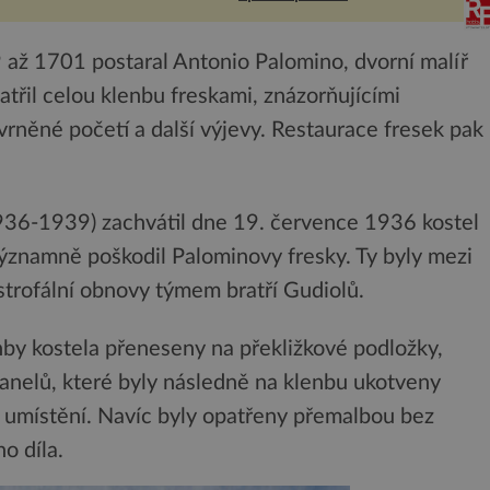
co když
života. Dnes nepochopiteln...
ám...
 až 1701 postaral Antonio Palomino, dvorní malíř
atřil celou klenbu freskami, znázorňujícími
kvrněné početí a další výjevy. Restaurace fresek pak
36-1939) zachvátil dne 19. července 1936 kostel
 významně poškodil Palominovy fresky. Ty byly mezi
rofální obnovy týmem bratří Gudiolů.
by kostela přeneseny na překližkové podložky,
panelů, které byly následně na klenbu ukotveny
í umístění. Navíc byly opatřeny přemalbou bez
o díla.