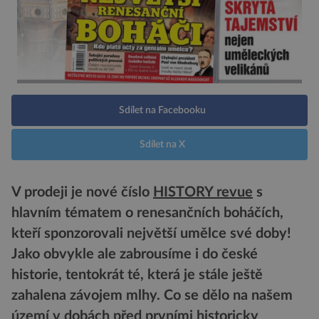
Sdílet na Facebooku
Sdílet na X
V prodeji je nové číslo
HISTORY revue
s
hlavním tématem o renesančních boháčích,
kteří sponzorovali největší umělce své doby!
Jako obvykle ale zabrousíme i do české
historie, tentokrát té, která je stále ještě
zahalena závojem mlhy. Co se dělo na našem
území v dobách před prvními historicky