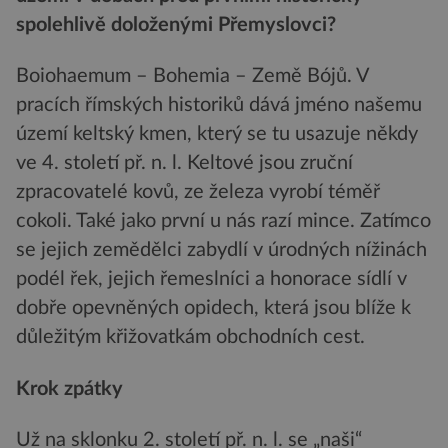
spolehlivě doloženými Přemyslovci?
Boiohaemum – Bohemia – Země Bójů. V
pracích římských historiků dává jméno našemu
území keltský kmen, který se tu usazuje někdy
ve 4. století př. n. l. Keltové jsou zruční
zpracovatelé kovů, ze železa vyrobí téměř
cokoli. Také jako první u nás razí mince. Zatímco
se jejich zemědělci zabydlí v úrodných nížinách
podél řek, jejich řemeslníci a honorace sídlí v
dobře opevněných opidech, která jsou blíže k
důležitým křižovatkám obchodních cest.
Krok zpátky
Už na sklonku 2. století př. n. l. se „naši“