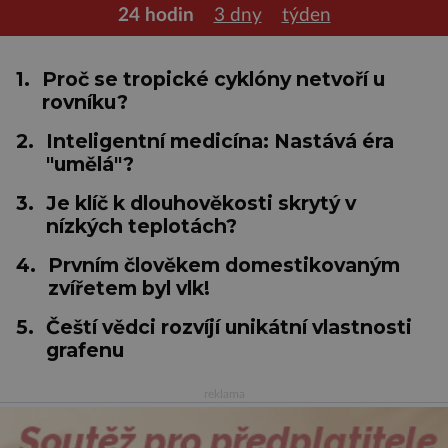
24 hodin
3 dny
týden
1.
Proč se tropické cyklóny netvoří u
rovníku?
2.
Inteligentní medicína: Nastává éra
"umělá"?
3.
Je klíč k dlouhověkosti skrytý v
nízkých teplotách?
4.
Prvním člověkem domestikovaným
zvířetem byl vlk!
5.
Čeští vědci rozvíjí unikátní vlastnosti
grafenu
reklama