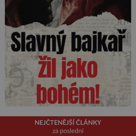
NEJČTENĚJŠÍ ČLÁNKY
za poslední