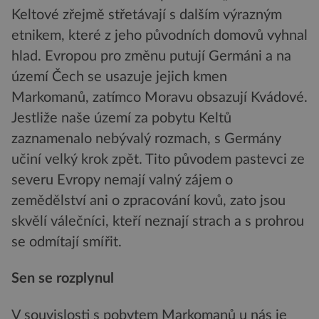
Keltové zřejmě střetávají s dalším výrazným
etnikem, které z jeho původních domovů vyhnal
hlad. Evropou pro změnu putují Germáni a na
území Čech se usazuje jejich kmen
Markomanů, zatímco Moravu obsazují Kvádové.
Jestliže naše území za pobytu Keltů
zaznamenalo nebývalý rozmach, s Germány
učiní velký krok zpět. Tito původem pastevci ze
severu Evropy nemají valný zájem o
zemědělství ani o zpracování kovů, zato jsou
skvělí válečníci, kteří neznají strach a s prohrou
se odmítají smířit.
Sen se rozplynul
V souvislosti s pobytem Markomanů u nás je