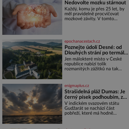
Nedovolte mozku stárnout
Každý, komu je přes 25 let, by
měl pravidelně procvičovat
mozkové závity. V tomto
období se totiž začíná
zhoršovat paměť. Možná máte
problém vzpomenout si na
jméno kolegy z práce. Nebo
epochanacestach.cz
marně v paměti lovíte název
Poznejte údolí Desné: od
knížky, kterou jste nedávno
Dlouhých strání po termální
přečetli. Je to opravdu tak, s
věkem jako kdyby se paměť
prameny
Jen málokteré místo v České
rozhodla stávkovat. Cvičte
republice nabízí tolik
rozmanitých zážitků na tak
malém území jako údolí řeky
Desné v srdci Jeseníků. Během
jediného dne můžete
enigmaplus.cz
nahlédnout do útrob jedné z
Strašidelná pláž Dumas: Je
nejvýznamnějších vodních
černý písek podhoubím, ze
elektráren v Evropě, vydat se na
kterého roste zlo?
horské hřebeny, projet se na
V indickém svazovém státu
koloběžce a den zakončit
Gudžarát se nachází část
poznáváním památek ve
pobřeží, které má hodně
Velkých Losinách nebo v
temnou pověst. Jistě k tomu
termálním
přispívá i černý písek této pláže.
Proč má pláž takové netypické