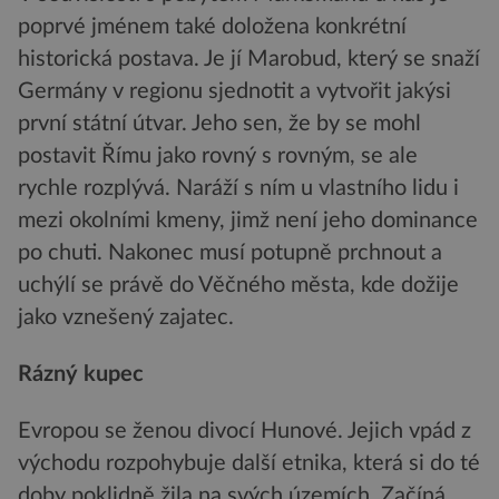
poprvé jménem také doložena konkrétní
historická postava. Je jí Marobud, který se snaží
Germány v regionu sjednotit a vytvořit jakýsi
první státní útvar. Jeho sen, že by se mohl
postavit Římu jako rovný s rovným, se ale
rychle rozplývá. Naráží s ním u vlastního lidu i
mezi okolními kmeny, jimž není jeho dominance
po chuti. Nakonec musí potupně prchnout a
uchýlí se právě do Věčného města, kde dožije
jako vznešený zajatec.
Rázný kupec
Evropou se ženou divocí Hunové. Jejich vpád z
východu rozpohybuje další etnika, která si do té
doby poklidně žila na svých územích. Začíná