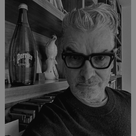
nesrozumitelné „blábolení“. Poslední sbohem
se ale nekonalo, inženýrům NASA se opět
povedlo krizi zažehnat. Dvojice sond […]