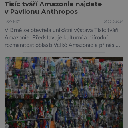
Tisíc tváří Amazonie najdete
v Pavilonu Anthropos
NOVINKY
13.6.2024
V Brně se otevřela unikátní výstava Tisíc tváří
Amazonie. Představuje kulturní a přírodní
rozmanitost oblasti Velké Amazonie a přináší
vhled do života původních domorodých
obyvatel tohoto kulturního areálu. Inovativní a
pozoruhodné je, že se jedná v první řadě o
jejich vlastní sebeprezentaci, to znamená, že se
příslušníci místních etnik na přípravě výstavy
významnou měrou podíleli. […]