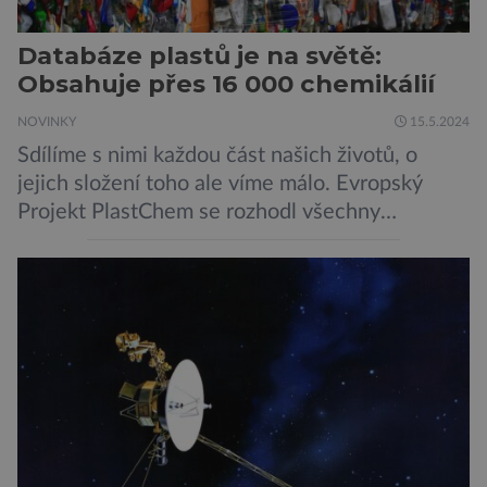
Databáze plastů je na světě:
Obsahuje přes 16 000 chemikálií
NOVINKY
15.5.2024
Sdílíme s nimi každou část našich životů, o
jejich složení toho ale víme málo. Evropský
Projekt PlastChem se rozhodl všechny
chemikálie obsažené v plastech spočítat, a číslo
překvapilo i největší pesimisty. To je ta špatná
zpráva. Dobrá naopak je, že celosvětová
dohoda o ukončení plastového zamoření je na
dohled. Plastový svět už neokupují jenom
barbíny, sami […]