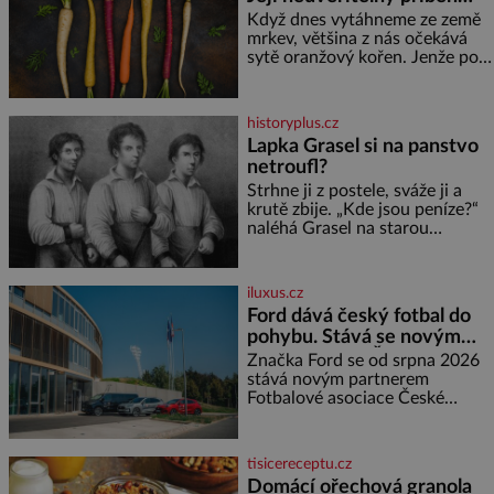
zemi, kde sbírá zbytky semínek
začíná fialovou barvou
Když dnes vytáhneme ze země
Jeho domovinou je prakticky
mrkev, většina z nás očekává
celá Austrálie s výjimkou
sytě oranžový kořen. Jenže po
pobřežní oblasti.
většinu své historie je mrkev
všechno možné, jen ne
oranžová. Je fialová, žlutá, bílá,
historyplus.cz
někdy dokonce téměř černá. Až
Lapka Grasel si na panstvo
díky stovkám let pečlivého
netroufl?
šlechtění se z ní stává zelenina,
bez které si českou zahradu ani
Strhne ji z postele, sváže ji a
nedokážeme představit. Její
krutě zbije. „Kde jsou peníze?“
příběh je
naléhá Grasel na starou
švadlenku. Když mu to
neprozradí – ostatně ani
nemůže, protože žádné nemá,
iluxus.cz
spokojí se lupič s několika
Ford dává český fotbal do
měďáky a štůčky látky. Zraněná
pohybu. Stává se novým
žena pár dní nato umírá. Je to
partnerem FAČR
muž nebývale krutý. Jeho činy
Značka Ford se od srpna 2026
budí hrůzu ještě dlouho po jeho
stává novým partnerem
smrti
Fotbalové asociace České
republiky. V rámci tříleté
spolupráce zajistí mobilitu
asociace, reprezentačních týmů
tisicereceptu.cz
i českého fotbalu v regionech.
Domácí ořechová granola
Partner