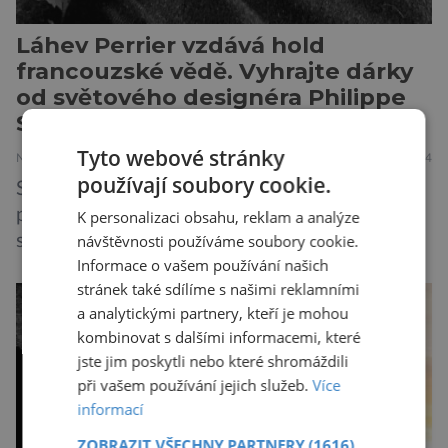
Láhev Perrier vzdává hold
francouzské vědě. Vyhrajte dárky
od světového designéra Philippe
Starcka
Tyto webové stránky
NOVINKY
11.4.2024
používají soubory cookie.
Světoznámá značka minerální vody Perrier
představila novou exkluzivní limitovanou edici
K personalizaci obsahu, reklam a analýze
návštěvnosti používáme soubory cookie.
své ikonické zelené lahve. Jejím autorem je
Informace o vašem používání našich
legenda francouzského designu Philippe Starck,
stránek také sdílíme s našimi reklamními
který u příležitosti 160. výročí založení značky
a analytickými partnery, kteří je mohou
vdechl lahvi novou podobu ve
kombinovat s dalšími informacemi, které
svém nezaměnitelném minimalistickém, ale
jste jim poskytli nebo které shromáždili
elegantním stylu. Ikonický kapkový tvar zelené
při vašem používání jejich služeb.
Více
lahve Perrier zůstává od vzniku společnosti
informací
stejný a stal se symbolem značky. Kromě toho
ZOBRAZIT VŠECHNY PARTNERY
(1616)