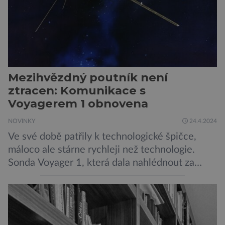
Mezihvězdný poutník není
ztracen: Komunikace s
Voyagerem 1 obnovena
NOVINKY
24.4.2024
Ve své době patřily k technologické špičce,
máloco ale stárne rychleji než technologie.
Sonda Voyager 1, která dala nahlédnout za
oponu Jupiteru a Saturnu, dojala svět
„Bleděmodrou tečkou“ a stala se
nevzdálenějším člověkem-vyrobeným objektem
ve vesmíru, vysílala poslední půlrok jen