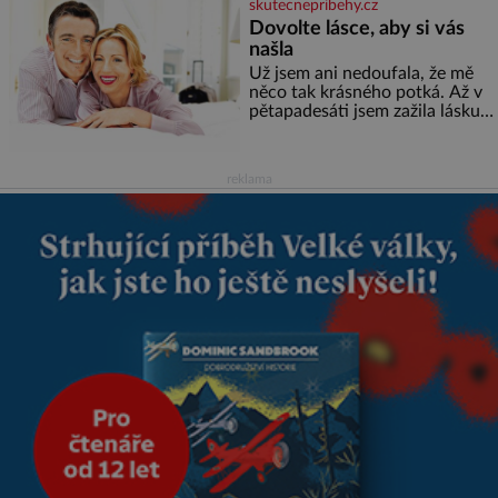
skutecnepribehy.cz
zbarvení? Nakolik jsou pravd
Dovolte lásce, aby si vás
našla
Už jsem ani nedoufala, že mě
něco tak krásného potká. Až v
pětapadesáti jsem zažila lásku
na první pohled. Poprvé jsem se
vdávala, když mi bylo dvacet.
Oba jsme byli mladí a byl to tak
reklama
říkajíc sňatek z rozumu. Rodiče
nás dali dohromady, Toník byl
dobře zaopatřený mladý muž.
Manželství nám oběma moc
nesvědčilo, brzy jsme zjistili, že