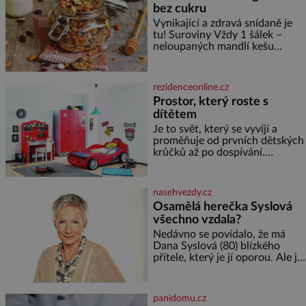
bez cukru
Vynikající a zdravá snídaně je
tu! Suroviny Vždy 1 šálek –
neloupaných mandlí kešu
ořechů vlašských ořechů
slunečnicových semínek
semínek dýně rozinek 3 šálky
rezidenceonline.cz
ovesných vloček 1 lžíce mlet
Prostor, který roste s
dítětem
Je to svět, který se vyvíjí a
proměňuje od prvních dětských
krůčků až po dospívání.
Správně navržený pokoj
podporuje bezpečí, kreativitu,
soustředění i odpočinek a
nasehvezdy.cz
reaguje na každou etapu života
Osamělá herečka Syslová
a specifické potřeby dítěte. Pro
všechno vzdala?
nejmenší je klíčová
jednoduchost, měkkost a
Nedávno se povídalo, že má
bezpečí, proto by pokoj
Dana Syslová (80) blízkého
miminka měl působit především
přítele, který je jí oporou. Ale je
klidně a útulně. Předškolní věk
to ještě vůbec pravda? V
je
posledních dnech čím dál
častěji mluví o svém odchodu.
panidomu.cz
Dohnala ji snad samota? Půs