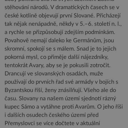
stěhování národů. V dramatických časech se v
české kotlině objevují první Slované. Přicházejí
tak nějak nenápadně, někdy v 5.–6. století n. l.,
a rychle se přizpůsobují zdejším podmínkám.
Povahově nemají daleko ke Germánům, jsou
skromní, spokojí se s málem. Snad je to jejich
pokorná mysl, co přiměje další nájezdníky,
tentokrát Avary, aby se je pokusili zotročit.
Drancují ve slovanských osadách, muže
používají do prvních řad své armády v bojích s
Byzantskou říší, ženy znásilňují. Všeho ale do
času. Slovany na našem území sjednotí rázný
kupec Sámo a vytáhne proti Avarům. O jeho říši
i dalších osudech českého území před
Přemyslovci se více dočtete v aktuální