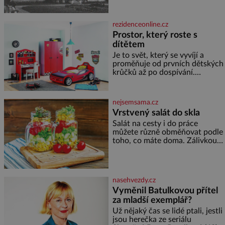
dramaticky přerušila druhá
světová válka. Příběhy rodů
Placzek, Löw-Beer, Fuhrmann,
rezidenceonline.cz
Kohn a Stiassni se stanou
Prostor, který roste s
jednou z hlavních
dítětem
dramaturgických linií festivalu
židovské kultury ŠTETL FEST
Je to svět, který se vyvíjí a
2026. Některé návraty nejsou
proměňuje od prvních dětských
jednoduché. Místa, která si
krůčků až po dospívání.
člověk pamatuje z rodinných
Správně navržený pokoj
vyprávění, už dávno
podporuje bezpečí, kreativitu,
soustředění i odpočinek a
nejsemsama.cz
reaguje na každou etapu života
Vrstvený salát do skla
a specifické potřeby dítěte. Pro
Salát na cesty i do práce
nejmenší je klíčová
můžete různě obměňovat podle
jednoduchost, měkkost a
toho, co máte doma. Zálivkou
bezpečí, proto by pokoj
ho zalijte až těsně před
miminka měl působit především
podáváním, aby zeleninu
klidně a útulně. Předškolní věk
nerozmočila. Na 2 porce
je
potřebujete: ✿ 1/4 ledového
nasehvezdy.cz
nebo jiného salátu (římský salát,
Vyměnil Batulkovou přítel
polníček…) ✿ 1 malá konzerva
za mladší exemplář?
kukuřice ✿ ½ okurky ✿ 2
rajčata Zálivka: ✿ 4 lžíce
Už nějaký čas se lidé ptali, jestli
olivového oleje ✿ 1 lžíci
jsou herečka ze seriálu