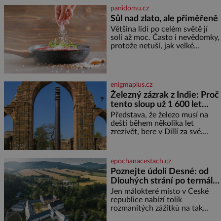
nejtěžších věcí na světě. Ale
panidomu.cz
každý, kdo s tím má nějaké
Sůl nad zlato, ale přiměřeně
zkušenosti, se zapřísahá, že
Většina lidí po celém světě jí
pokud odpustíte, znatelně se
soli až moc. Často i nevědomky,
vám uleví. Když se ke mně
protože netuší, jak velké
doneslo, že si manžel pořídil
množství se jí skrývá v
milenku,
průmyslově vyráběných
potravinách, dokonce i těch
sladkých. Sůl je zdravá Ale v
enigmaplus.cz
ani ne třetinovém množství, než
Železný zázrak z Indie: Proč
je pro většinu populace běžné.
tento sloup už 1 600 let
Její základní složky– sodík a
chlór – jsou zásadní pro
nezná rez?
Představa, že železo musí na
správné hospodaření
dešti během několika let
zrezivět, bere v Dillí za své.
Uprostřed komplexu Qutb stojí
více než sedm metrů vysoký
železný sloup, který už přibližně
epochanacestach.cz
1 600 let odolává počasí
Poznejte údolí Desné: od
Dlouhých strání po termální
prameny
Jen málokteré místo v České
republice nabízí tolik
rozmanitých zážitků na tak
malém území jako údolí řeky