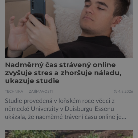
potravinou,“ říká nutriční specialista Colin
Robertson a zdůrazňuje […]
Nadměrný čas strávený online
zvyšuje stres a zhoršuje náladu,
ukazuje studie
TECHNIKA
ZAJÍMAVOSTI
4.8.2026
Studie provedená v loňském roce vědci z
německé Univerzity v Duisburgu-Essenu
ukázala, že nadměrné trávení času online je
spojeno s vyšší úrovní stresu, horší náladou a
vede k zanedbávání dalších aktivit. Zúčastnilo