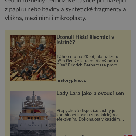
sebou rozdělily celulózové částice pocházející
z papíru nebo bavlny a syntetické fragmenty a
vlákna, mezi nimi i mikroplasty.
Utonuli říšští šlechtici v
latríně?
Táhne mu na 20 let, ale už lze o
něm říct, že je to ostřílený politik.
Císař Fridrich Barbarossa proto
posílá svého syna a dědice
Jindřicha VI. do Erfurtu, aby se stal
prostředníkem při řešení sporu m...
historyplus.cz
Lady Lara jako plovoucí sen
Přepychová dispozice jachty je
kombinací luxusu s praktickým a
efektivním. Dokonalost v každém
detailu představuje značka Fendi
Casa, kterou byly vybaveny její
paluby. Monacký přístav nabízí
každoročn...