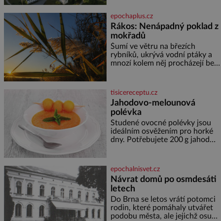
Desné v srdci Jeseníků. Během
jediného dne můžete
epochaplus.cz
nahlédnout do útrob jedné z
Rákos: Nenápadný poklad z
nejvýznamnějších vodních
mokřadů
elektráren v Evropě, vydat se na
horské hřebeny, projet se na
Šumí ve větru na březích
koloběžce a den zakončit
rybníků, ukrývá vodní ptáky a
poznáváním památek ve
mnozí kolem něj procházejí bez
Velkých Losinách nebo v
povšimnutí. Přesto právě rákos
termálním
pomáhal stavět domy, vyrábět
lodě, zapisovat první texty a
tisicereceptu.cz
inspiroval řadu pověstí. Tato
Jahodovo-melounová
skromná, ale užitečná rostlina
polévka
provází člověka už tisíce let.
Většina lidí vnímá rákos jen jako
Studené ovocné polévky jsou
obyčejnou kulisu letního
ideálním osvěžením pro horké
koupání. Stačí se však podívat
dny. Potřebujete 200 g jahod
600 g žlutého melounu 100 ml
sladkého dezertního vína 50 g
cukru krystal 1 lžíci medu 200 g
epochalnisvet.cz
zakysané sm
Návrat domů po osmdesáti
letech
Do Brna se letos vrátí potomci
rodin, které pomáhaly utvářet
podobu města, ale jejichž osudy