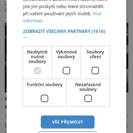
„mozkovou mlhou“, kdy se potýkají s výpadky
jste jim poskytli nebo které shromáždili
krátkodobé paměti, roztržitostí, problémy se
při vašem používání jejich služeb.
Více
vyjádřit či neschopností udržet pozornost. Tyto
informací
obtíže byly dlouhou dobu připisovány
ZOBRAZIT VŠECHNY PARTNERY
(1616)
nedostatku spánku a stresu při péči o
→
novorozence. Nyní se však ukazuje, že za tím
stojí změny v mozku vyvolané těhotenstvím!
Nezbytně
Výkonové
Soubory
nutné
soubory
cílení
Poporodní mozková mlha, v angličtině […]
soubory
Funkční soubory
Nezařazené
soubory
Opalovací krémy škodí korálům,
co s tím?
PŘÍRODA
ZAJÍMAVOSTI
31.7.2026
VŠE PŘIJMOUT
Bez opalovacího krému hrozí lidem při pobytu u