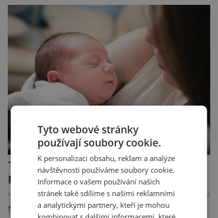
vačnatci, vyskytující se dnes již výhradně na
ostrově Tasmánie, si však takovou nálepku
vůbec nezaslouží. Fakticky se totiž spíše než o
zákeřné a nebezpečné vzteklouny jedná o
plaché živočichy. Velikostně […]
Tyto webové stránky
používají soubory cookie.
K personalizaci obsahu, reklam a analýze
Těhotenství mění mozek ženy, a
návštěvnosti používáme soubory cookie.
pokaždé jinak!
Informace o vašem používání našich
stránek také sdílíme s našimi reklamními
MEDICÍNA
ZAJÍMAVOSTI
31.7.2026
a analytickými partnery, kteří je mohou
Novopečené matky často popisují boj s
kombinovat s dalšími informacemi, které