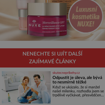
NENECHTE SI UJÍT DALŠÍ
ZAJÍMAVÉ ČLÁNKY
skutecnepribehy.cz
Odpustit je úleva, ale bývá
to nesmírně těžké
Když se ukázalo, že si manžel
našel milenku, rozhodla jsem se
trpělivě vyčkávat, přesvědčena,
že se dříve či později vrátí k
rodině. Možná je to jedna z