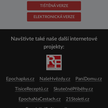
TIŠTĚNÁ VERZE
ELEKTRONICKÁ VERZE
Navštivte také naše další internetové
projekty:
Epochaplus.cz
NašeHvězdy.cz
PaníDomu.cz
TisíceReceptů.cz
SkutečnéPříběhy.cz
EpochaNaCestach.cz
21Stoleti.cz