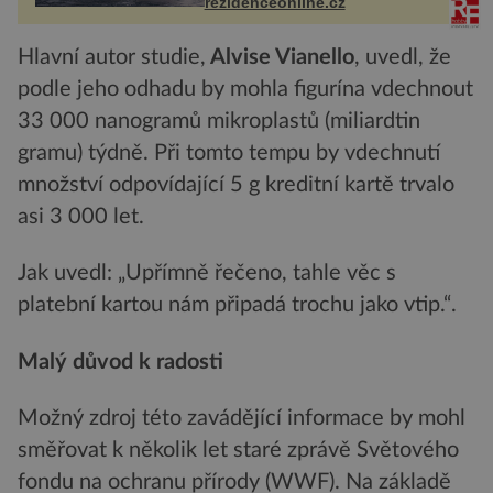
rezidenceonline.cz
Hlavní autor studie,
Alvise Vianello
, uvedl, že
podle jeho odhadu by mohla figurína vdechnout
33 000 nanogramů mikroplastů (miliardtin
gramu) týdně. Při tomto tempu by vdechnutí
množství odpovídající 5 g kreditní kartě trvalo
asi 3 000 let.
Jak uvedl: „Upřímně řečeno, tahle věc s
platební kartou nám připadá trochu jako vtip.“.
Malý důvod k radosti
Možný zdroj této zavádějící informace by mohl
směřovat k několik let staré zprávě Světového
fondu na ochranu přírody (WWF). Na základě