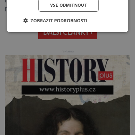
moře rakovina kůže. Jenže po každém plavání
VŠE ODMÍTNOUT
po nás trocha krému v moři zůstane, během
rekreačních vodních aktivit se smyje dokonce
ZOBRAZIT PODROBNOSTI
až čtvrtina opalovacího krému. Ke korálovým
útesům tak voda každoročně zanese na pět
DALŠÍ ČLÁNKY ›
tisíc tun pro ně toxických látek z opalovacích
krémů, což je pomalu zabíjí. […]
reklama