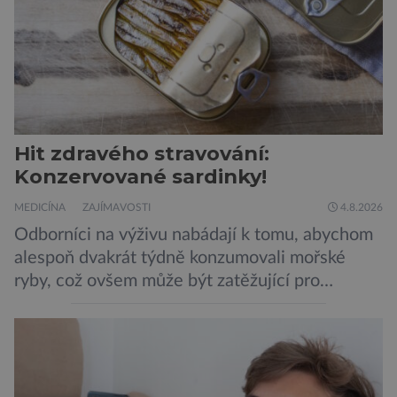
Hit zdravého stravování:
Konzervované sardinky!
MEDICÍNA
ZAJÍMAVOSTI
4.8.2026
Odborníci na výživu nabádají k tomu, abychom
alespoň dvakrát týdně konzumovali mořské
ryby, což ovšem může být zatěžující pro
peněženku. Dobrou zprávou je, že hvězdou
doporučení se nyní staly konzervované
sardinky, které si může dovolit opravdu každý
„Místo toho, aby poskytovaly izolované
mononutrienty, jsou rybí konzervy kompletní