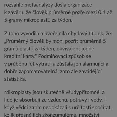
rozsáhlé metaanalýzy došla organizace
k závěru, že člověk průměrně pozře mezi 0,1 až
5 gramy mikroplastů za týden.
Z toho vyvodila a uveřejnila chytlavý titulek, že:
„Průměrný člověk by mohl pozřít průměrně 5
gramů plastů za týden, ekvivalent jedné
kreditní karty.“ Podmiňovací způsob se
v průběhu let vytratil a zůstala jen alarmující a
dobře zapamatovatelná, zato ale zavádějící
statistika.
Mikroplasty jsou skutečně všudypřítomné, a
lidé je absorbují ze vzduchu, potravy i vody. I
když vědci zatím nedokázali s určitostí spočítat,
kolik přesně jich zkonzumujeme, množství