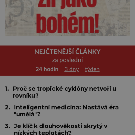
NEJČTENĚJŠÍ ČLÁNKY
za poslední
24 hodin
3 dny
týden
1.
Proč se tropické cyklóny netvoří u
rovníku?
2.
Inteligentní medicína: Nastává éra
"umělá"?
3.
Je klíč k dlouhověkosti skrytý v
nízkých teplotách?