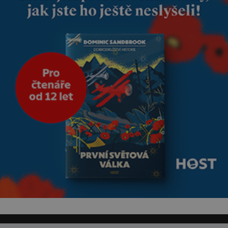
že jsou těla dávných lidí
nesmírně dobře zachovalá,
přičítají odborníci zdejším
klimatickým podmínkám.
Sucho, prosolené písky a
extrémně