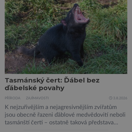
se jí 900 dospělých Němců, kteří uvedli, že se v
posledním roce alespoň jednou zapojili do hraní
her, sledování pornografie, sledování sociálních
sítí […]
Tasmánský čert: Ďábel bez
ďábelské povahy
PŘÍRODA
ZAJÍMAVOSTI
3.8.2026
K nejzuřivějším a nejagresivnějším zvířatům
jsou obecně řazeni ďáblové medvědovití neboli
tasmánští čerti – ostatně taková představa
vyplývá i z jejich názvu. Tito největší draví