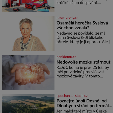
krůčků až po dospívání.
Správně navržený pokoj
podporuje bezpečí, kreativitu,
soustředění i odpočinek a
nasehvezdy.cz
reaguje na každou etapu života
Osamělá herečka Syslová
a specifické potřeby dítěte. Pro
všechno vzdala?
nejmenší je klíčová
jednoduchost, měkkost a
Nedávno se povídalo, že má
bezpečí, proto by pokoj
Dana Syslová (80) blízkého
miminka měl působit především
přítele, který je jí oporou. Ale je
klidně a útulně. Předškolní věk
to ještě vůbec pravda? V
je
posledních dnech čím dál
častěji mluví o svém odchodu.
panidomu.cz
Dohnala ji snad samota? Půs
Nedovolte mozku stárnout
Každý, komu je přes 25 let, by
měl pravidelně procvičovat
mozkové závity. V tomto
období se totiž začíná
zhoršovat paměť. Možná máte
problém vzpomenout si na
jméno kolegy z práce. Nebo
epochanacestach.cz
marně v paměti lovíte název
Poznejte údolí Desné: od
knížky, kterou jste nedávno
Dlouhých strání po termální
přečetli. Je to opravdu tak, s
věkem jako kdyby se paměť
prameny
Jen málokteré místo v České