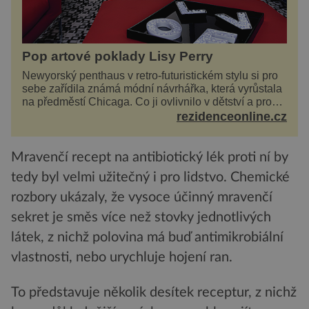
Pop artové poklady Lisy Perry
Newyorský penthaus v retro-futuristickém stylu si pro
sebe zařídila známá módní návrhářka, která vyrůstala
na předměstí Chicaga. Co ji ovlivnilo v dětství a proč
vypadá její domov právě takto? Interié...
rezidenceonline.cz
Mravenčí recept na antibiotický lék proti ní by
tedy byl velmi užitečný i pro lidstvo. Chemické
rozbory ukázaly, že vysoce účinný mravenčí
sekret je směs více než stovky jednotlivých
látek, z nichž polovina má buď antimikrobiální
vlastnosti, nebo urychluje hojení ran.
To představuje několik desítek receptur, z nichž