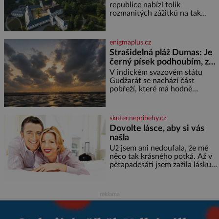
rozhodla stávkovat. Cvičte
republice nabízí tolik
rozmanitých zážitků na tak
malém území jako údolí řeky
Desné v srdci Jeseníků. Během
jediného dne můžete
enigmaplus.cz
nahlédnout do útrob jedné z
Strašidelná pláž Dumas: Je
nejvýznamnějších vodních
černý písek podhoubím, ze
elektráren v Evropě, vydat se na
kterého roste zlo?
horské hřebeny, projet se na
V indickém svazovém státu
koloběžce a den zakončit
Gudžarát se nachází část
poznáváním památek ve
pobřeží, které má hodně
Velkých Losinách nebo v
temnou pověst. Jistě k tomu
termálním
přispívá i černý písek této pláže.
Proč má pláž takové netypické
skutecnepribehy.cz
zbarvení? Nakolik jsou pravd
Dovolte lásce, aby si vás
našla
Už jsem ani nedoufala, že mě
něco tak krásného potká. Až v
pětapadesáti jsem zažila lásku
na první pohled. Poprvé jsem se
vdávala, když mi bylo dvacet.
Oba jsme byli mladí a byl to tak
reklama
říkajíc sňatek z rozumu. Rodiče
nás dali dohromady, Toník byl
dobře zaopatřený mladý muž.