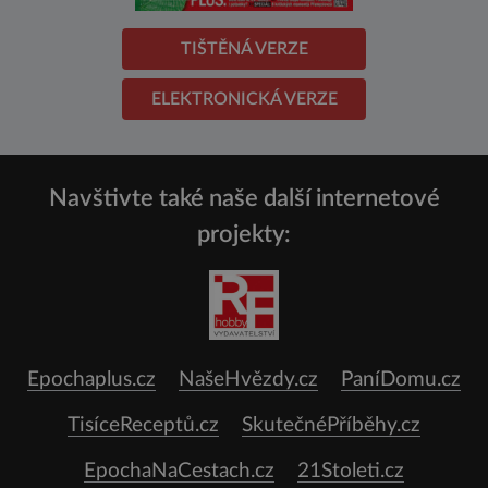
TIŠTĚNÁ VERZE
ELEKTRONICKÁ VERZE
Navštivte také naše další internetové
projekty:
Epochaplus.cz
NašeHvězdy.cz
PaníDomu.cz
TisíceReceptů.cz
SkutečnéPříběhy.cz
EpochaNaCestach.cz
21Stoleti.cz