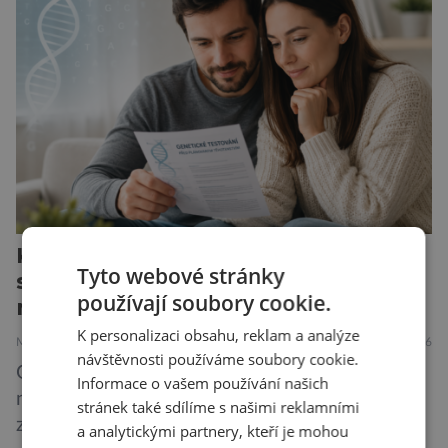
novorozence. Nyní se však ukazuje, že za tím
stojí změny v mozku vyvolané těhotenstvím!
Poporodní mozková mlha, v angličtině […]
Každý 25. z nás nosí v genech
Tyto webové stránky
skryté riziko. Většina o něm nikdy
používají soubory cookie.
neuslyší
K personalizaci obsahu, reklam a analýze
MEDICÍNA
30.7.2026
návštěvnosti používáme soubory cookie.
Geny jsou zvláštní archiv. Pamatují si příběhy
Informace o vašem používání našich
našich předků po tisíce generací a občas v nich
stránek také sdílíme s našimi reklamními
zůstane i chyba, která se tiše dědí dál. Je
a analytickými partnery, kteří je mohou