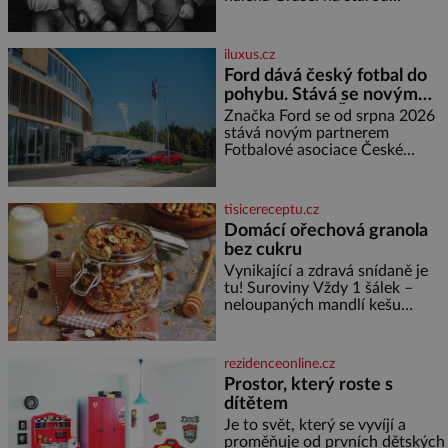
švadlenku. Když mu to
neprozradí – ostatně ani
nemůže, protože žádné nemá,
iluxus.cz
spokojí se lupič s několika
Ford dává český fotbal do
měďáky a štůčky látky. Zraněná
pohybu. Stává se novým
žena pár dní nato umírá. Je to
partnerem FAČR
muž nebývale krutý. Jeho činy
Značka Ford se od srpna 2026
budí hrůzu ještě dlouho po jeho
stává novým partnerem
smrti
Fotbalové asociace České
republiky. V rámci tříleté
spolupráce zajistí mobilitu
asociace, reprezentačních týmů
tisicereceptu.cz
i českého fotbalu v regionech.
Domácí ořechová granola
Partner
bez cukru
Vynikající a zdravá snídaně je
tu! Suroviny Vždy 1 šálek –
neloupaných mandlí kešu
ořechů vlašských ořechů
slunečnicových semínek
semínek dýně rozinek 3 šálky
rezidenceonline.cz
ovesných vloček 1 lžíce mlet
Prostor, který roste s
dítětem
Je to svět, který se vyvíjí a
proměňuje od prvních dětských