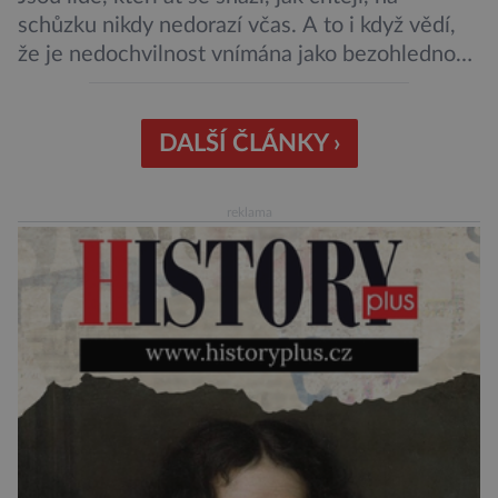
schůzku nikdy nedorazí včas. A to i když vědí,
že je nedochvilnost vnímána jako bezohlednost
či projev nedostatečné úcty k protistraně.
Nejnovější průzkumy ukazují, že za to lidé, kteří
chodí chronicky pozdě, možná úplně nemohou.
DALŠÍ ČLÁNKY ›
Jaké jsou nejčastější příčiny nedochvilnosti? A
dá se s ní bojovat? […]
reklama