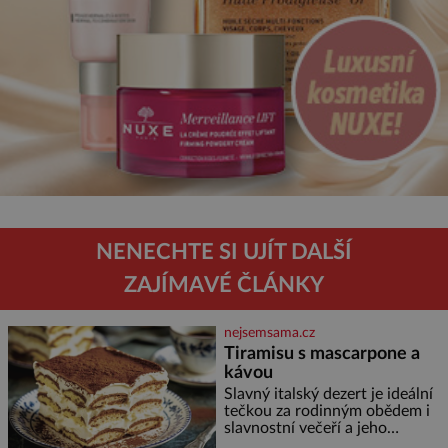
NENECHTE SI UJÍT DALŠÍ
ZAJÍMAVÉ ČLÁNKY
nejsemsama.cz
Tiramisu s mascarpone a
kávou
Slavný italský dezert je ideální
tečkou za rodinným obědem i
slavnostní večeří a jeho
příprava je jednodušší, než se