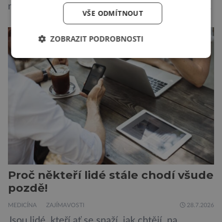
norovirus či E. coli, případně respirační infekce,
VŠE ODMÍTNOUT
jak tomu bylo na počátku pandemie covidu.
Ovšem slyšet o prvním ohnisku hantaviru na
ZOBRAZIT PODROBNOSTI
výletní lodi bylo znepokojivé i pro odborníky.
Zdá se, že nebezpečí bylo prozatím zažehnáno.
Máme se bát nové pandemie? Hantavirus […]
Proč někteří lidé stále chodí všude
pozdě!
MEDICÍNA
ZAJÍMAVOSTI
28.7.2026
Jsou lidé, kteří ať se snaží, jak chtějí, na