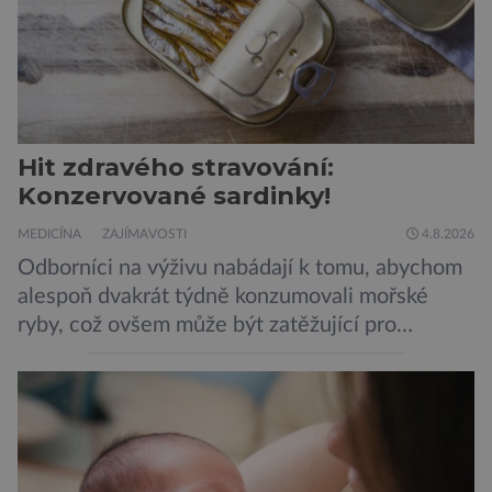
Hit zdravého stravování:
Konzervované sardinky!
MEDICÍNA
ZAJÍMAVOSTI
4.8.2026
Odborníci na výživu nabádají k tomu, abychom
alespoň dvakrát týdně konzumovali mořské
ryby, což ovšem může být zatěžující pro
peněženku. Dobrou zprávou je, že hvězdou
doporučení se nyní staly konzervované
sardinky, které si může dovolit opravdu každý
„Místo toho, aby poskytovaly izolované
mononutrienty, jsou rybí konzervy kompletní