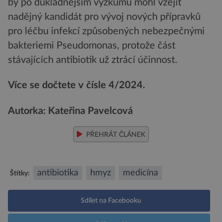
by po důkladnějším výzkumu mohl vzejít
nadějný kandidát pro vývoj nových přípravků
pro léčbu infekcí způsobených nebezpečnými
bakteriemi Pseudomonas, protože část
stávajících antibiotik už ztrácí účinnost.
Více se dočtete v čísle 4/2024.
Autorka: Kateřina Pavelcová
PŘEHRÁT ČLÁNEK
antibiotika
hmyz
medicína
Štítky:
Sdílet na Facebooku