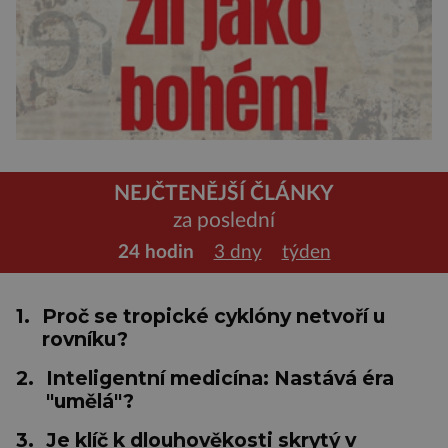
NEJČTENĚJŠÍ ČLÁNKY
za poslední
24 hodin
3 dny
týden
1.
Proč se tropické cyklóny netvoří u
rovníku?
2.
Inteligentní medicína: Nastává éra
"umělá"?
3.
Je klíč k dlouhověkosti skrytý v