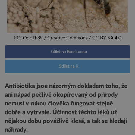
FOTO: ETF89 / Creative Commons / CC BY-SA 4.0
Sdílet na Facebooku
Sdílet na X
Antibiotika jsou názorným dokladem toho, že
ani nápad pečlivě okopírovaný od přírody
nemusí v rukou člověka fungovat stejně
dobře a vytrvale. Účinnost těchto léků už
nějakou dobu povážlivě klesá, a tak se hledají
náhrady.