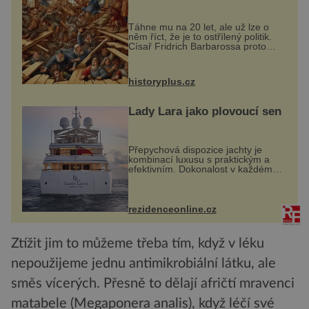
Táhne mu na 20 let, ale už lze o
něm říct, že je to ostřílený politik.
Císař Fridrich Barbarossa proto
posílá svého syna a dědice
Jindřicha VI. do Erfurtu, aby se stal
prostředníkem při řešení sporu m...
historyplus.cz
Lady Lara jako plovoucí sen
Přepychová dispozice jachty je
kombinací luxusu s praktickým a
efektivním. Dokonalost v každém
detailu představuje značka Fendi
Casa, kterou byly vybaveny její
paluby. Monacký přístav nabízí
každoročn...
rezidenceonline.cz
Ztížit jim to můžeme třeba tím, když v léku
nepoužijeme jednu antimikrobiální látku, ale
směs vícerých. Přesně to dělají afričtí mravenci
matabele (Megaponera analis), když léčí své