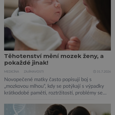
potravinou,“ říká nutriční specialista Colin
Robertson a zdůrazňuje […]
Těhotenství mění mozek ženy, a
pokaždé jinak!
MEDICÍNA
ZAJÍMAVOSTI
31.7.2026
Novopečené matky často popisují boj s
„mozkovou mlhou“, kdy se potýkají s výpadky
krátkodobé paměti, roztržitostí, problémy se
vyjádřit či neschopností udržet pozornost. Tyto
obtíže byly dlouhou dobu připisovány
nedostatku spánku a stresu při péči o