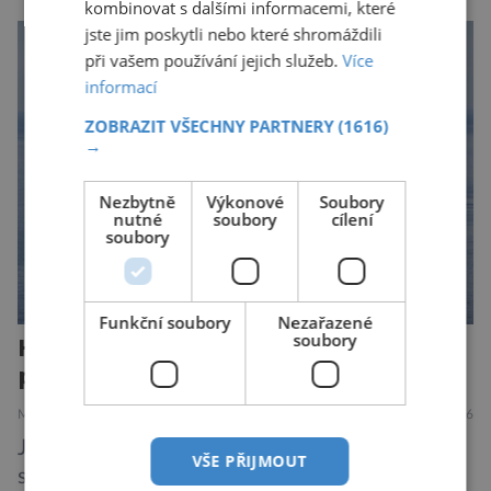
nenápadná. Nepůsobí bolest ani únavu. Člověk
kombinovat s dalšími informacemi, které
o ní nemusí vědět celý život. Přesto může
jste jim poskytli nebo které shromáždili
jednou rozhodnout o zdraví jeho dítěte. Právě
při vašem používání jejich služeb.
Více
informací
to je případ řady dědičných onemocnění,
například cystické fibrózy, […]
ZOBRAZIT VŠECHNY PARTNERY
(1616)
→
Nezbytně
Výkonové
Soubory
nutné
soubory
cílení
soubory
Funkční soubory
Nezařazené
soubory
Hantavirus útočí, hrozí nová
pandemie?
MEDICÍNA
ZAJÍMAVOSTI
28.7.2026
Je známou pravdou, že se na výletních lodích
VŠE PŘIJMOUT
snadno šíří gastrointestinální infekce, jako je