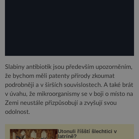
Slabiny antibiotik jsou především upozorněním,
že bychom měli patenty přírody zkoumat
podrobněji a v širších souvislostech. A také brát
v úvahu, že mikroorganismy se v boji o místo na
Zemi neustále přizpůsobují a zvyšují svou
odolnost.
Utonuli říšští šlechtici v
latríně?