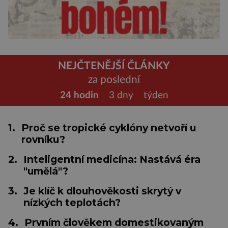
NEJČTENĚJŠÍ ČLÁNKY
za poslední
24 hodin
3 dny
týden
1.
Proč se tropické cyklóny netvoří u
rovníku?
2.
Inteligentní medicína: Nastává éra
"umělá"?
3.
Je klíč k dlouhověkosti skrytý v
nízkých teplotách?
4.
Prvním člověkem domestikovaným