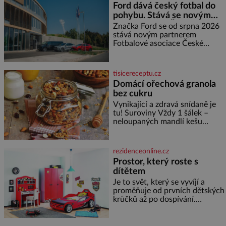
Ford dává český fotbal do
měďáky a štůčky látky. Zraněná
pohybu. Stává se novým
žena pár dní nato umírá. Je to
partnerem FAČR
muž nebývale krutý. Jeho činy
Značka Ford se od srpna 2026
budí hrůzu ještě dlouho po jeho
stává novým partnerem
smrti
Fotbalové asociace České
republiky. V rámci tříleté
spolupráce zajistí mobilitu
asociace, reprezentačních týmů
tisicereceptu.cz
i českého fotbalu v regionech.
Domácí ořechová granola
Partner
bez cukru
Vynikající a zdravá snídaně je
tu! Suroviny Vždy 1 šálek –
neloupaných mandlí kešu
ořechů vlašských ořechů
slunečnicových semínek
semínek dýně rozinek 3 šálky
rezidenceonline.cz
ovesných vloček 1 lžíce mlet
Prostor, který roste s
dítětem
Je to svět, který se vyvíjí a
proměňuje od prvních dětských
krůčků až po dospívání.
Správně navržený pokoj
podporuje bezpečí, kreativitu,
soustředění i odpočinek a