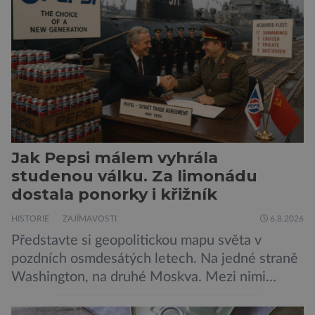
Neplecha byla zahájena. Dopis z Bradavic
možná stále nepřišel, ale […]
Jak Pepsi málem vyhrála
studenou válku. Za limonádu
dostala ponorky i křižník
HISTORIE
ZAJÍMAVOSTI
6.8.2026
Představte si geopolitickou mapu světa v
pozdních osmdesátých letech. Na jedné straně
Washington, na druhé Moskva. Mezi nimi
jaderný arzenál schopný zničit planetu
padesátkrát dokola, železná opona a miliony