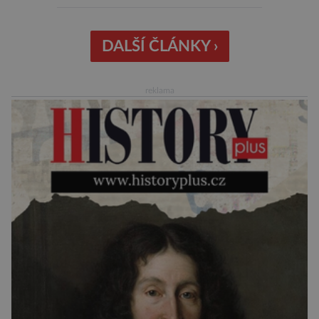
peněženku. Dobrou zprávou je, že hvězdou
doporučení se nyní staly konzervované
sardinky, které si může dovolit opravdu každý
DALŠÍ ČLÁNKY ›
„Místo toho, aby poskytovaly izolované
mononutrienty, jsou rybí konzervy kompletní
reklama
potravinou,“ říká nutriční specialista Colin
Robertson a zdůrazňuje […]