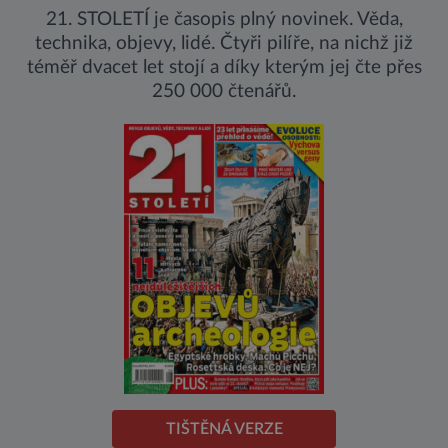
21. STOLETÍ je časopis plný novinek. Věda,
technika, objevy, lidé. Čtyři pilíře, na nichž již
téměř dvacet let stojí a díky kterým jej čte přes
250 000 čtenářů.
TIŠTĚNÁ VERZE