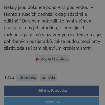
Někdy jsou dokonce ponořena pod vodou. V
těchto situacích dochází k degradaci těla
odlišně.“ Burcham potvrdil, že nyní s týmem
pracují na nových studiích, zkoumajících
rozklad organismů v uzavřených systémech a již
pohřbených pozůstatků, takže budou moci brzy
zjistit, zda se i tam objeví „mikrobiom smrti“.
PŘEHRÁT ČLÁNEK
lidské tělo
příroda
Štítky:
Sdílet na Facebooku
Sdílet na X