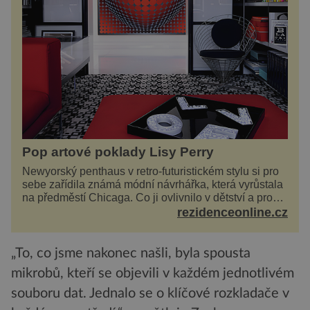
Pop artové poklady Lisy Perry
Newyorský penthaus v retro-futuristickém stylu si pro
sebe zařídila známá módní návrhářka, která vyrůstala
na předměstí Chicaga. Co ji ovlivnilo v dětství a proč
vypadá její domov právě takto? Interié...
rezidenceonline.cz
„To, co jsme nakonec našli, byla spousta
mikrobů, kteří se objevili v každém jednotlivém
souboru dat. Jednalo se o klíčové rozkladače v