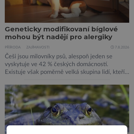
Geneticky modifikovaní bíglové
mohou být nadějí pro alergiky
PŘÍRODA
ZAJÍMAVOSTI
7.8.2026
Češi jsou milovníky psů, alespoň jeden se
vyskytuje ve 42 % českých domácností.
Existuje však poměrně velká skupina lidí, kteří
by si psa rádi pořídili, ale nemohou, protože
jsou alergičtí. Jejich imunitní systém
přecitlivěle reaguje na proteiny obsažené v
psích slinách, potu, moči a šupinkách kůže,
zachycených v srsti. Vědci nyní geneticky
upravili psy, aby […]