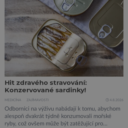
vojáků v permanentní pohotovosti. A pak je tu
Donald Kendall, generální ředitel společnosti
PepsiCo, který se v květnu roku 1989 stává
admirálem flotily, jež čítá sedmnáct […]
Hit zdravého stravování:
Konzervované sardinky!
MEDICÍNA
ZAJÍMAVOSTI
4.8.2026
Odborníci na výživu nabádají k tomu, abychom
alespoň dvakrát týdně konzumovali mořské
ryby, což ovšem může být zatěžující pro