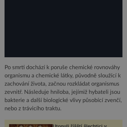
Po smrti dochází k poruše chemické rovnováhy
organismu a chemické látky, původně sloužící k
zachování života, začnou rozkládat organismus
zevnitř. Následuje hniloba, jejímiž hybateli jsou
bakterie a další biologické vlivy působící zvenčí,
nebo z trávicího traktu.
Utonuli říšští šlechtici v