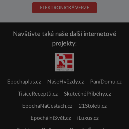
ELEKTRONICKÁ VERZE
Navštivte také naše další internetové
projekty:
Epochaplus.cz
NašeHvězdy.cz
PaníDomu.cz
TisíceReceptů.cz
SkutečnéPříběhy.cz
EpochaNaCestach.cz
21Stoleti.cz
EpochálníSvět.cz
iLuxus.cz