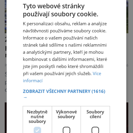
Tyto webové stránky
používají soubory cookie.
K personalizaci obsahu, reklam a analýze
návštěvnosti používáme soubory cookie.
Informace o vašem používání našich
Žáby mohou poskytnout
stránek také sdílíme s našimi reklamními
protilátku proti smrtelné otravě
a analytickými partnery, kteří je mohou
měkkýši
kombinovat s dalšími informacemi, které
jste jim poskytli nebo které shromáždili
PŘÍRODA
ZAJÍMAVOSTI
7.8.2026
při vašem používání jejich služeb.
Více
Saxitoxin je nervově paralytický jed,
informací
pocházející z řas, sinic a jiných vodních
organismů. Nacházet se však může i v lidmi
ZOBRAZIT VŠECHNY PARTNERY
(1616)
→
konzumovaných mlžích, jako jsou ústřice nebo
slávky. K příznakům otravy patří paralýza
Nezbytně
Výkonové
Soubory
dýchacích cest, dojít však může až k udušení.
nutné
soubory
cílení
Dosud proti tomuto jedu neexistovala
soubory
protilátka, nyní ji zřejmě vědci objevili, ovšem