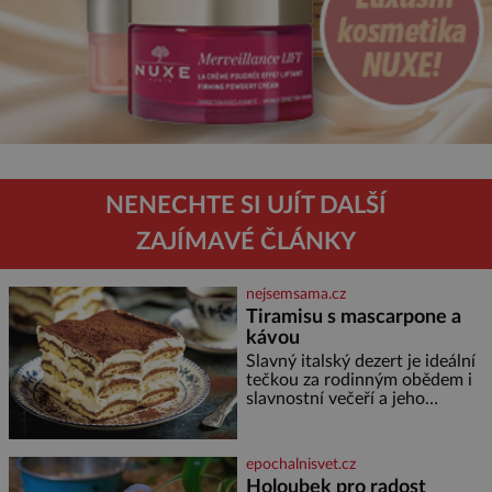
NENECHTE SI UJÍT DALŠÍ
ZAJÍMAVÉ ČLÁNKY
nejsemsama.cz
Tiramisu s mascarpone a
kávou
Slavný italský dezert je ideální
tečkou za rodinným obědem i
slavnostní večeří a jeho
příprava je jednodušší, než se
může zdát. Ingredience pro 4
osoby: 250 g mascarpone 3
epochalnisvet.cz
vejce 80 g cukru 200 g
Holoubek pro radost