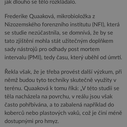
jak dlouho se tělo rozkládalo.
Frederike Quaaková, mikrobioložka z
Nizozemského forenzního institutu (NFI), která
se studie nezúčastnila, se domnívá, že by se
tato zjištění mohla stát užitečným doplňkem
sady nástrojů pro odhady post mortem
intervalu (PMI), tedy času, který uběhl od úmrtí.
Řekla však, že je třeba provést další výzkum, při
němž budou tyto techniky skutečně využity v
terénu. Quaaková k tomu říká: „V této studii se
těla nacházela na povrchu, v reálu jsou však
často pohřbívána, a to zabalená například do
koberců nebo plastových vaků, což je činí méně
dostupnými pro hmyz.