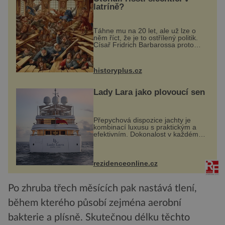
latríně?
Táhne mu na 20 let, ale už lze o
něm říct, že je to ostřílený politik.
Císař Fridrich Barbarossa proto
posílá svého syna a dědice
Jindřicha VI. do Erfurtu, aby se stal
prostředníkem při řešení sporu m...
historyplus.cz
Lady Lara jako plovoucí sen
Přepychová dispozice jachty je
kombinací luxusu s praktickým a
efektivním. Dokonalost v každém
detailu představuje značka Fendi
Casa, kterou byly vybaveny její
paluby. Monacký přístav nabízí
každoročn...
rezidenceonline.cz
Po zhruba třech měsících pak nastává tlení,
během kterého působí zejména aerobní
bakterie a plísně. Skutečnou délku těchto