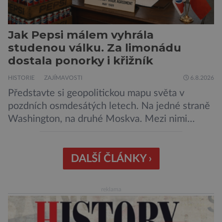
Jak Pepsi málem vyhrála
studenou válku. Za limonádu
dostala ponorky i křižník
HISTORIE
ZAJÍMAVOSTI
6.8.2026
Představte si geopolitickou mapu světa v
pozdních osmdesátých letech. Na jedné straně
Washington, na druhé Moskva. Mezi nimi
jaderný arzenál schopný zničit planetu
padesátkrát dokola, železná opona a miliony
vojáků v permanentní pohotovosti. A pak je tu
DALŠÍ ČLÁNKY ›
Donald Kendall, generální ředitel společnosti
PepsiCo, který se v květnu roku 1989 stává
reklama
admirálem flotily, jež čítá sedmnáct […]