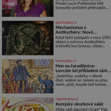
Polabí Lucie Polišenská (40)
fanoušky pořádně překvapila.
Žena, která je známa svou
přirozeností a na okázalou
módu si příliš nepotrpí, se
epochaplus.cz
vůbec poprvé postavila před
Mechanismus z
objekti
Antikythéry: Nové
výzkumy odhalují další
Když řečtí potápěči v roce 1901
překvapení o starověkém
objeví u ostrova Antikythéra
zrezivělý kus bronzu, nikdo
počítači
netuší, že drží v rukou jeden z
nejúžasnějších vynálezů
starověku. Až moderní
historyplus.cz
rentgenové tomografy odhalí
Hon na čarodějnice:
desítky ozubených kol ukrytých
Lovcům šel příkladem sám
uvnitř. Mechanismus z
král
Antikythéry je dnes považován
„Sestřičky, sudičky, v dlaně
za nejstarší známý analogový
dlaň, vedem se, nesem se přes
počítač na světě. Přesto ani po
moře, pláň, kouzlo teď točme
více než sto letech výzkumu
kol a kol.“ Čarodějnice na scéně
deklamují a diváci v hledišti
napětím ani nedýchají. Píše se
nejsemsama.cz
rok 1606 a populární anglický
Korejský okurkový salát
dramatik William Shakespeare
Máte rádi pikantní chutě? Pak
uvádí svou Tragédii o