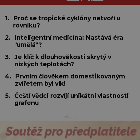
1.
Proč se tropické cyklóny netvoří u
rovníku?
2.
Inteligentní medicína: Nastává éra
"umělá"?
3.
Je klíč k dlouhověkosti skrytý v
nízkých teplotách?
4.
Prvním člověkem domestikovaným
zvířetem byl vlk!
5.
Čeští vědci rozvíjí unikátní vlastnosti
grafenu
reklama