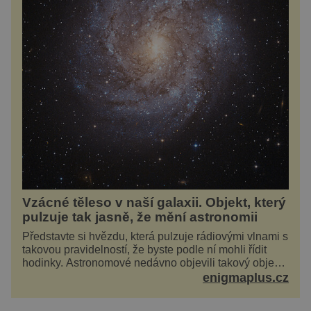
Vzácné těleso v naší galaxii. Objekt, který
pulzuje tak jasně, že mění astronomii
Představte si hvězdu, která pulzuje rádiovými vlnami s
takovou pravidelností, že byste podle ní mohli řídit
hodinky. Astronomové nedávno objevili takový objekt
v naší vlastní galaxii, ale jeho chování...
enigmaplus.cz