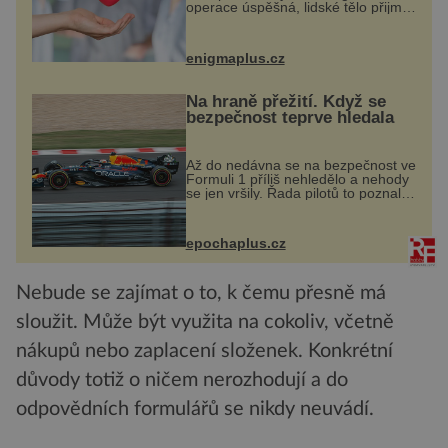
operace úspěšná, lidské tělo přijme
darovaný orgán za své a pacient
může vést plnohodnotný život. Ale
co když při transplantaci
enigmaplus.cz
nepřijímám...
Na hraně přežití. Když se
bezpečnost teprve hledala
Až do nedávna se na bezpečnost ve
Formuli 1 příliš nehledělo a nehody
se jen vršily. Řada pilotů to poznala
na vlastní kůži, často s trvalými
následky nebo bohužel i ztrátou
života. Dnes nepochopiteln...
epochaplus.cz
Nebude se zajímat o to, k čemu přesně má
sloužit. Může být využita na cokoliv, včetně
nákupů nebo zaplacení složenek. Konkrétní
důvody totiž o ničem nerozhodují a do
odpovědních formulářů se nikdy neuvádí.