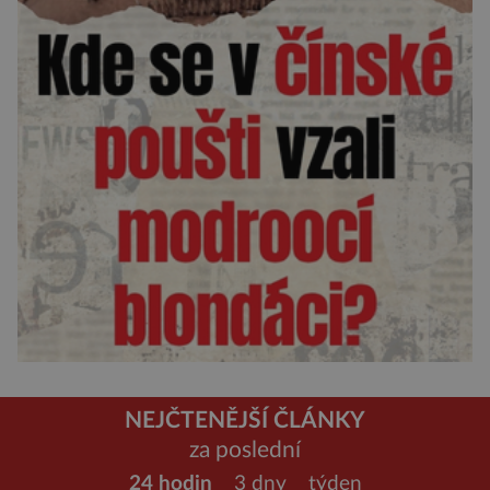
NEJČTENĚJŠÍ ČLÁNKY
za poslední
24 hodin
3 dny
týden