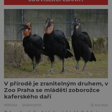
V přírodě je zranitelným druhem, v
Zoo Praha se mláděti zoborožce
kaferského daří
PŘÍRODA
ZAJÍMAVOSTI
10.8.2026