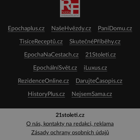
Epochaplus.cz
NašeHvězdy.cz
PaníDomu.cz
TisíceReceptů.cz
SkutečnéPříběhy.cz
EpochaNaCestach.cz
21Stoleti.cz
EpochálníSvět.cz
iLuxus.cz
RezidenceOnline.cz
DarujteČasopis.cz
HistoryPlus.cz
NejsemSama.cz
21stoleti.cz
O nás, kontakty na redakci, reklama
Zásady ochrany osobních údajů