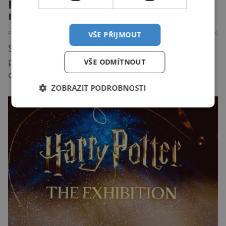
protilátku proti smrtelné otravě
měkkýši
VŠE PŘIJMOUT
PŘÍRODA
ZAJÍMAVOSTI
7.8.2026
Saxitoxin je nervově paralytický jed,
VŠE ODMÍTNOUT
pocházející z řas, sinic a jiných vodních
organismů. Nacházet se však může i v lidmi
ZOBRAZIT PODROBNOSTI
konzumovaných mlžích, jako jsou ústřice nebo
slávky. K příznakům otravy patří paralýza
dýchacích cest, dojít však může až k udušení.
Dosud proti tomuto jedu neexistovala
protilátka, nyní ji zřejmě vědci objevili, ovšem
její zdroj je […]