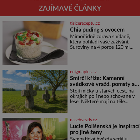
ZAJÍMAVÉ ČLÁNKY
tisicereceptu.cz
Chia puding s ovocem
Mimořádně zdravá snídaně,
která pohladí vaše zažívání.
Suroviny na 4 porce 120 ml
kokosového mléka 30 g chia
semínek 1 lžíce medu Postup
Do misky či přímo do skleniček
nasypeme chia semí
enigmaplus.cz
Smírčí kříže: Kamenní
svědkové vražd, pomsty a
dávných vin
Stojí mlčky u starých cest, na
okrajích polí nebo schované v
lese. Některé mají na těle
vytesaný meč, jiné sekeru, v
dalším případě jde jen o prostý
kříž. Na první pohled vypadají
nasehvezdy.cz
jako zapomenuté nábo
Lucie Polišenská je inspirací
pro jiné ženy
Sympatická hvězda seriálu