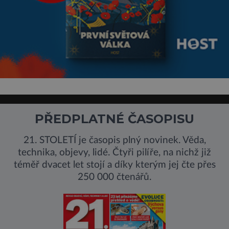
PŘEDPLATNÉ ČASOPISU
21. STOLETÍ je časopis plný novinek. Věda,
technika, objevy, lidé. Čtyři pilíře, na nichž již
téměř dvacet let stojí a díky kterým jej čte přes
250 000 čtenářů.