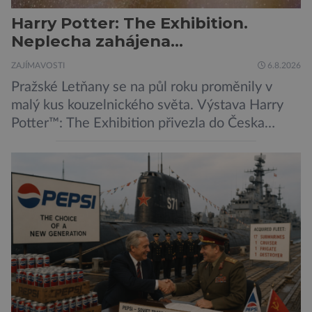
Harry Potter: The Exhibition.
Neplecha zahájena…
ZAJÍMAVOSTI
6.8.2026
Pražské Letňany se na půl roku proměnily v
malý kus kouzelnického světa. Výstava Harry
Potter™: The Exhibition přivezla do Česka
originální filmové kostýmy a rekvizity,
Bradavice, Hagridovu chýši i učebny, ve
kterých si můžete zkusit kouzla na vlastní kůži.
Nechte tedy mudlovské starosti přede dveřmi.
Neplecha byla zahájena. Dopis z Bradavic
možná stále nepřišel, ale […]