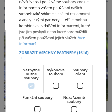
návštěvnosti používáme soubory cookie.
PŘÍRODA
ZAJÍMAVOSTI
7.8.2026
Informace o vašem používání našich
Češi jsou milovníky psů, alespoň jeden se
stránek také sdílíme s našimi reklamními
vyskytuje ve 42 % českých domácností.
a analytickými partnery, kteří je mohou
Existuje však poměrně velká skupina lidí, kteří
kombinovat s dalšími informacemi, které
by si psa rádi pořídili, ale nemohou, protože
jste jim poskytli nebo které shromáždili
jsou alergičtí. Jejich imunitní systém
při vašem používání jejich služeb.
Více
přecitlivěle reaguje na proteiny obsažené v
informací
psích slinách, potu, moči a šupinkách kůže,
ZOBRAZIT VŠECHNY PARTNERY
(1616)
zachycených v srsti. Vědci nyní geneticky
→
upravili psy, aby […]
Nezbytně
Výkonové
Soubory
nutné
soubory
cílení
soubory
Funkční soubory
Nezařazené
soubory
Žáby mohou poskytnout