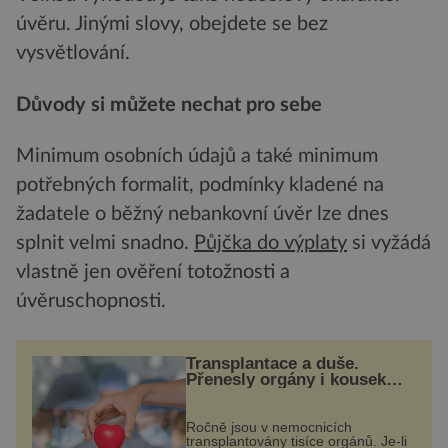
úvěru. Jinými slovy, obejdete se bez
vysvětlování.
Důvody si můžete nechat pro sebe
Minimum osobních údajů a také minimum
potřebných formalit, podmínky kladené na
žadatele o běžný nebankovní úvěr lze dnes
splnit velmi snadno.
Půjčka do výplaty
si vyžádá
vlastně jen ověření totožnosti a
úvěruschopnosti.
Transplantace a duše.
Přenesly orgány i kousek
osobnosti dárce?
Ročně jsou v nemocnicích
transplantovány tisíce orgánů. Je-li