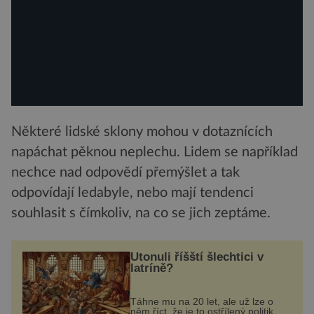
Některé lidské sklony mohou v dotaznících
napáchat pěknou neplechu. Lidem se například
nechce nad odpovědí přemýšlet a tak
odpovídají ledabyle, nebo mají tendenci
souhlasit s čímkoliv, na co se jich zeptáme.
Utonuli říšští šlechtici v
latríně?
Táhne mu na 20 let, ale už lze o
něm říct, že je to ostřílený politik.