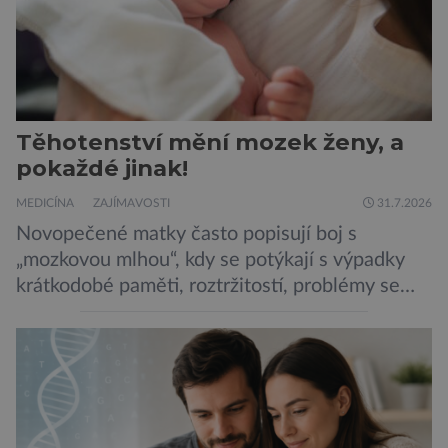
Těhotenství mění mozek ženy, a
pokaždé jinak!
MEDICÍNA
ZAJÍMAVOSTI
31.7.2026
Novopečené matky často popisují boj s
„mozkovou mlhou“, kdy se potýkají s výpadky
krátkodobé paměti, roztržitostí, problémy se
vyjádřit či neschopností udržet pozornost. Tyto
obtíže byly dlouhou dobu připisovány
nedostatku spánku a stresu při péči o
novorozence. Nyní se však ukazuje, že za tím
stojí změny v mozku vyvolané těhotenstvím!
Poporodní mozková mlha, v angličtině […]