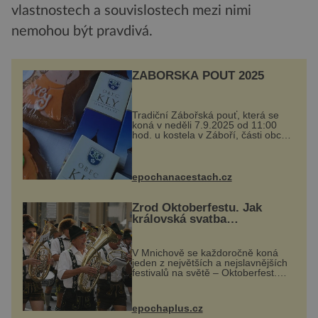
vlastnostech a souvislostech mezi nimi
nemohou být pravdivá.
ZÁBOŘSKÁ POUŤ 2025
Tradiční Zábořská pouť, která se
koná v neděli 7.9.2025 od 11:00
hod. u kostela v Záboří, části obce
Kly u Mělníka. V programu
naleznete komentovanou prohlídku
kostela, dobovou hudbu, řemesla,
atrakce...
epochanacestach.cz
Zrod Oktoberfestu. Jak
královská svatba
odstartovala největší pivní
festival světa
V Mnichově se každoročně koná
jeden z největších a nejslavnějších
festivalů na světě – Oktoberfest.
Každý rok přiláká miliony
návštěvníků, kteří si vychutnávají
pivo, tradiční jídlo a bavorskou
epochaplus.cz
kultur...