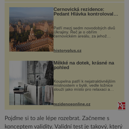
Černovická rezidence:
Pedant Hlávka kontroloval
každou cihlu
Patří mezi sedm novodobých divů
Ukrajiny. Řeč je o obřím
černovickém areálu, za jehož
vznikem stál slavný český architekt
Josef Hlávka. Ten si na něm dal
mimořádně záležet. Jeho stavební
historyplus.cz
plány by při ...
Měkké na dotek, krásné na
pohled
Koupelna patří k nejatraktivnějším
místnostem v bytě, vedle ložnice
slouží jako místo pro relaxaci a
odpočinek. Koupelnový textil –
ručníky, osušky a koberečky –
mohou jako mávnutím kouzelného
rezidenceonline.cz
proutku...
Pojďme si to ale lépe rozebrat. Začneme s
konceptem validity. Validní test je takový, který