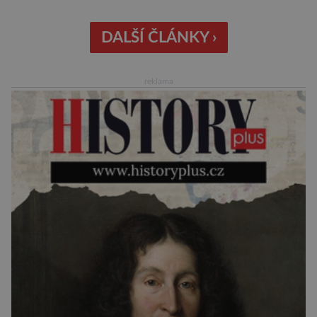
Nejnovější průzkumy ukazují, že za to lidé, kteří
chodí chronicky pozdě, možná úplně nemohou.
DALŠÍ ČLÁNKY ›
Jaké jsou nejčastější příčiny nedochvilnosti? A
dá se s ní bojovat? […]
reklama