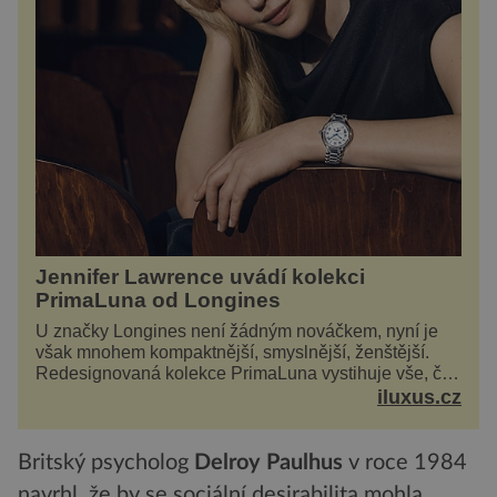
Jennifer Lawrence uvádí kolekci
PrimaLuna od Longines
U značky Longines není žádným nováčkem, nyní je
však mnohem kompaktnější, smyslnější, ženštější.
Redesignovaná kolekce PrimaLuna vystihuje vše, čím
je značka Longines dnes a čím byla i před sto
iluxus.cz
dvacet...
Britský psycholog
Delroy Paulhus
v roce 1984
navrhl, že by se sociální desirabilita mohla