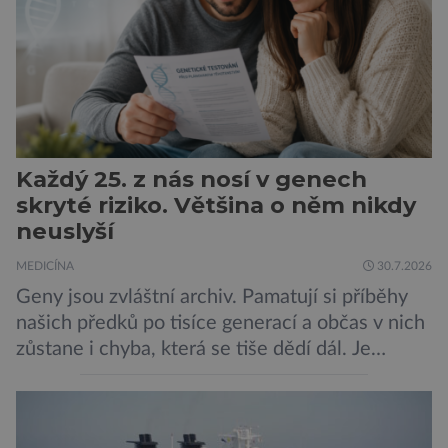
Každý 25. z nás nosí v genech
skryté riziko. Většina o něm nikdy
neuslyší
MEDICÍNA
30.7.2026
Geny jsou zvláštní archiv. Pamatují si příběhy
našich předků po tisíce generací a občas v nich
zůstane i chyba, která se tiše dědí dál. Je
nenápadná. Nepůsobí bolest ani únavu. Člověk
o ní nemusí vědět celý život. Přesto může
jednou rozhodnout o zdraví jeho dítěte. Právě