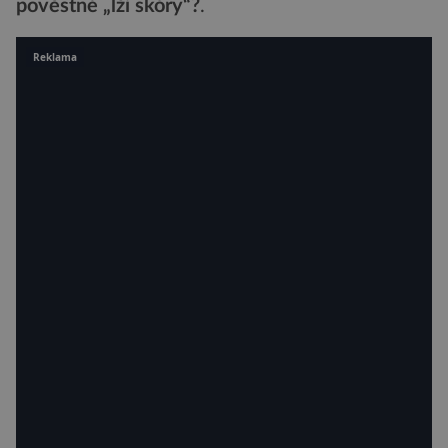
pověstné „lži skóry“?
.
Reklama