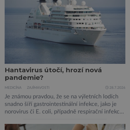
to je případ řady dědičných onemocnění,
například cystické fibrózy, […]
Hantavirus útočí, hrozí nová
pandemie?
MEDICÍNA
ZAJÍMAVOSTI
28.7.2026
Je známou pravdou, že se na výletních lodích
snadno šíří gastrointestinální infekce, jako je
norovirus či E. coli, případně respirační infekce,
jak tomu bylo na počátku pandemie covidu.
Ovšem slyšet o prvním ohnisku hantaviru na