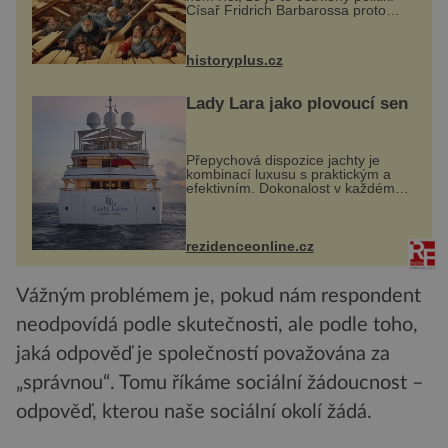
Císař Fridrich Barbarossa proto
posílá svého syna a dědice
Jindřicha VI. do Erfurtu, aby se stal
prostředníkem při řešení sporu m...
historyplus.cz
Lady Lara jako plovoucí sen
Přepychová dispozice jachty je
kombinací luxusu s praktickým a
efektivním. Dokonalost v každém
detailu představuje značka Fendi
Casa, kterou byly vybaveny její
paluby. Monacký přístav nabízí
každoročn...
rezidenceonline.cz
Vážným problémem je, pokud nám respondent
neodpovídá podle skutečnosti, ale podle toho,
jaká odpověď je společností považována za
„správnou“. Tomu říkáme sociální žádoucnost –
odpověď, kterou naše sociální okolí žádá.