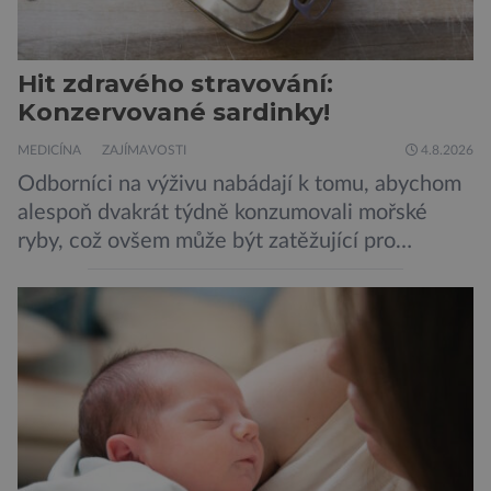
Hit zdravého stravování:
Konzervované sardinky!
MEDICÍNA
ZAJÍMAVOSTI
4.8.2026
Odborníci na výživu nabádají k tomu, abychom
alespoň dvakrát týdně konzumovali mořské
ryby, což ovšem může být zatěžující pro
peněženku. Dobrou zprávou je, že hvězdou
doporučení se nyní staly konzervované
sardinky, které si může dovolit opravdu každý
„Místo toho, aby poskytovaly izolované
mononutrienty, jsou rybí konzervy kompletní
potravinou,“ říká nutriční specialista Colin
Robertson a zdůrazňuje […]