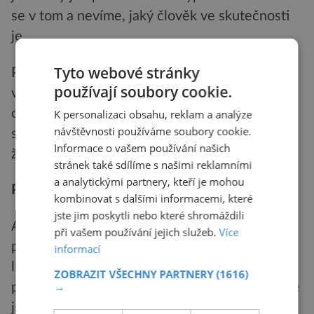
se v tom a nevíme, jaký člověk ve skutečnosti
je.
Tyto webové stránky
Protože se lidé liší jak v potřebě poznávání, tak
používají soubory cookie.
v míře, do jaké dávají sociálně žádoucí
odpovědi, nemůžeme odstřihnout určitou část
K personalizaci obsahu, reklam a analýze
návštěvnosti používáme soubory cookie.
skóru a říci: „Tohle je způsobeno sociální
Informace o vašem používání našich
žádoucností“.
stránek také sdílíme s našimi reklamními
a analytickými partnery, kteří je mohou
Přívětivé poznávání
kombinovat s dalšími informacemi, které
jste jim poskytli nebo které shromáždili
A pak je otázka, jak spolu souvisí potřeba
při vašem používání jejich služeb.
Více
poznávání a přívětivost? Zkusíme hypotézu, že
informací
lidé, kteří jsou přívětiví také potřebují více
ZOBRAZIT VŠECHNY PARTNERY
(1616)
→
poznávat. Například kvůli tomu, že přívětiví lidé
jsou více vyladění na své okolí a tak jsou více