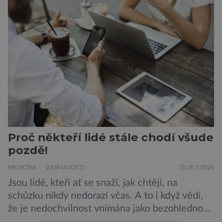
výletní lodi bylo znepokojivé i pro odborníky.
Zdá se, že nebezpečí bylo prozatím zažehnáno.
Máme se bát nové pandemie? Hantavirus […]
Proč někteří lidé stále chodí všude
pozdě!
MEDICÍNA
ZAJÍMAVOSTI
28.7.2026
Jsou lidé, kteří ať se snaží, jak chtějí, na
schůzku nikdy nedorazí včas. A to i když vědí,
že je nedochvilnost vnímána jako bezohlednost
či projev nedostatečné úcty k protistraně.