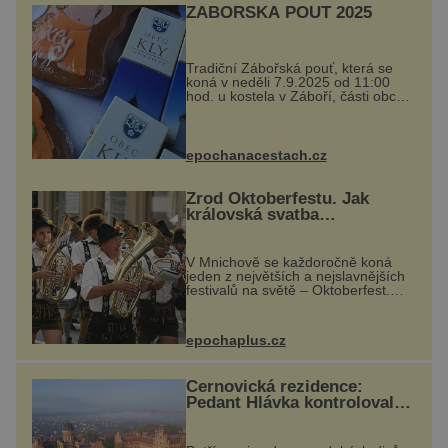
ZÁBOŘSKÁ POUŤ 2025
Tradiční Zábořská pouť, která se
koná v neděli 7.9.2025 od 11:00
hod. u kostela v Záboří, části obce
Kly u Mělníka. V programu
naleznete komentovanou prohlídku
kostela, dobovou hudbu, řemesla,
atrakce...
epochanacestach.cz
Zrod Oktoberfestu. Jak
královská svatba
odstartovala největší pivní
festival světa
V Mnichově se každoročně koná
jeden z největších a nejslavnějších
festivalů na světě – Oktoberfest.
Každý rok přiláká miliony
návštěvníků, kteří si vychutnávají
pivo, tradiční jídlo a bavorskou
epochaplus.cz
kultur...
Černovická rezidence:
Pedant Hlávka kontroloval
každou cihlu