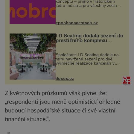
konceptu – přímo v historickém
jádru města a pro všechny zcela
zdarma. Hlavní program se
odehraje na Karlově a Husově
náměstí. Návštěvníci se mohou těšit
na víno, burčák, pes...
epochanacestach.cz
LD Seating dodala sezení do
prestižního komplexu
MediaCityUK v Salfordu
Společnost LD Seating dodala na
míru navržené sezení pro dvě
výjimečné realizace kanceláří v
areálu MediaCityUK v anglickém
Salfordu – konkrétně do budov Blue
Tower a Orange Tower. Komplex
iluxus.cz
budov Media...
Z květnových průzkumů však plyne, že:
„respondenti jsou méně optimističtí ohledně
budoucí hospodářské situace či své vlastní
finanční situace.“.