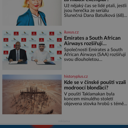
rajčata Zálivka: ✿ 4 lžíce
Už nějaký čas se lidé ptali, jestli
olivového oleje ✿ 1 lžíci
jsou herečka ze seriálu
citronové šťávy ✿ ½ stroužku
Slunečná Dana Batulková (68) a
její partner, režisér Ondřej Zajíc
(56), ještě vůbec spolu. Herečka
od sebe přítele od samého
iluxus.cz
začátku odhán
Emirates a South African
Airways rozšiřují
partnerství. Cestujícím
Společnosti Emirates a South
nově zpřístupní dalších
African Airways (SAA) rozšiřují
svou dlouholetou
devět destinací v jižní a
codesharovou spolupráci. Nová
střední Africe
reciproční dohoda zpřístupní
cestujícím devět dalších
historyplus.cz
destinací v jižní a střední Africe
Kde se v čínské poušti vzali
a u
modroocí blonďáci?
V poušti Taklamakan byla
koncem minulého století
objevena stovka hrobů s téměř
netknutými mumiemi. Všichni
mrtví byli pohřbeni s úctou a
četnými milodary. Asi nejvíc
reklama
přitom vědce zaujal hrob