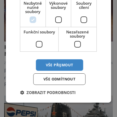
Nezbytně
Výkonové
Soubory
nutné
soubory
cílení
soubory
Funkční soubory
Nezařazené
soubory
Harry Potter: The Exhibition.
Neplecha zahájena…
ZAJÍMAVOSTI
6.8.2026
VŠE PŘIJMOUT
Pražské Letňany se na půl roku proměnily v
malý kus kouzelnického světa. Výstava Harry
VŠE ODMÍTNOUT
Potter™: The Exhibition přivezla do Česka
originální filmové kostýmy a rekvizity,
ZOBRAZIT PODROBNOSTI
Bradavice, Hagridovu chýši i učebny, ve
kterých si můžete zkusit kouzla na vlastní kůži.
Nechte tedy mudlovské starosti přede dveřmi.