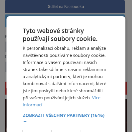
Sdílet na Facebooku
Sdílet na X
Tyto webové stránky
používají soubory cookie.
Předchozí článek
Srdce: Nejvýkonnější pumpa lidstva
K personalizaci obsahu, reklam a analýze
návštěvnosti používáme soubory cookie.
Další článek
Informace o vašem používání našich
Naděje pro regeneraci chrupavky
stránek také sdílíme s našimi reklamními
a analytickými partnery, kteří je mohou
kombinovat s dalšími informacemi, které
SOUVISEJÍCÍ ČLÁNKY
jste jim poskytli nebo které shromáždili
při vašem používání jejich služeb.
Více
informací
ZOBRAZIT VŠECHNY PARTNERY
(1616)
→