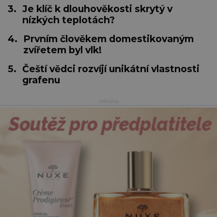
3.
Je klíč k dlouhověkosti skrytý v
nízkých teplotách?
4.
Prvním člověkem domestikovaným
zvířetem byl vlk!
5.
Čeští vědci rozvíjí unikátní vlastnosti
grafenu
reklama