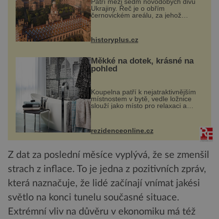
Patří mezi sedm novodobých divů
Ukrajiny. Řeč je o obřím
černovickém areálu, za jehož
vznikem stál slavný český architekt
Josef Hlávka. Ten si na něm dal
mimořádně záležet. Jeho stavební
historyplus.cz
plány by při ...
Měkké na dotek, krásné na
pohled
Koupelna patří k nejatraktivnějším
místnostem v bytě, vedle ložnice
slouží jako místo pro relaxaci a
odpočinek. Koupelnový textil –
ručníky, osušky a koberečky –
mohou jako mávnutím kouzelného
rezidenceonline.cz
proutku...
Z dat za poslední měsíce vyplývá, že se zmenšil
strach z inflace. To je jedna z pozitivních zpráv,
která naznačuje, že lidé začínají vnímat jakési
světlo na konci tunelu současné situace.
Extrémní vliv na důvěru v ekonomiku má též