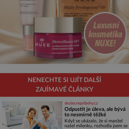
NENECHTE SI UJÍT DALŠÍ
ZAJÍMAVÉ ČLÁNKY
skutecnepribehy.cz
Odpustit je úleva, ale bývá
to nesmírně těžké
Když se ukázalo, že si manžel
našel milenku, rozhodla jsem se