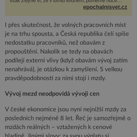
však zřejmě ví, že v tomto klidném, poměrně řídce
navštěvovaném koutu vesnické Šumavy se nachází
epochalnisvet.cz
několi...
I přes skutečnost, že volných pracovních míst
je na trhu spousta, a Česká republika čelí spíše
nedostatku pracovníků, než obavám z
propouštění. Nakolik se tedy na obavách
podílejí externí vlivy (když obavám vývoj zatím
nenahrává), je otázkou k zamyšlení. S velkou
pravděpodobností za nimi stojí i mzdy.
Vývoj mezd neodpovídá vývoji cen
V české ekonomice jsou nyní nejnižší mzdy za
posledních nejméně 8 let. Řeč je samozřejmě o
mzdách reálných – vztažených k cenové
hladině. Jinými slovy: za svou výplatu si