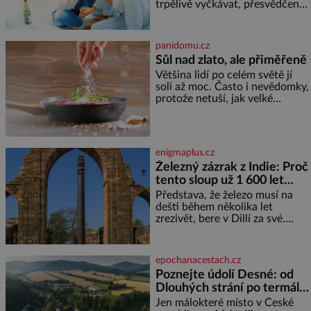
trpělivě vyčkávat, přesvědčena,
že se dříve či později vrátí k
rodině. Možná je to jedna z
nejtěžších věcí na světě. Ale
panidomu.cz
každý, kdo s tím má nějaké
Sůl nad zlato, ale přiměřeně
zkušenosti, se zapřísahá, že
Většina lidí po celém světě jí
pokud odpustíte, znatelně se
soli až moc. Často i nevědomky,
vám uleví. Když se ke mně
protože netuší, jak velké
doneslo, že si manžel pořídil
množství se jí skrývá v
milenku,
průmyslově vyráběných
potravinách, dokonce i těch
sladkých. Sůl je zdravá Ale v
enigmaplus.cz
ani ne třetinovém množství, než
Železný zázrak z Indie: Proč
je pro většinu populace běžné.
tento sloup už 1 600 let
Její základní složky– sodík a
chlór – jsou zásadní pro
nezná rez?
Představa, že železo musí na
správné hospodaření
dešti během několika let
zrezivět, bere v Dillí za své.
Uprostřed komplexu Qutb stojí
více než sedm metrů vysoký
železný sloup, který už přibližně
epochanacestach.cz
1 600 let odolává počasí
Poznejte údolí Desné: od
Dlouhých strání po termální
prameny
Jen málokteré místo v České