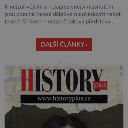
K nejzuřivějším a nejagresivnějším zvířatům
jsou obecně řazeni ďáblové medvědovití neboli
tasmánští čerti – ostatně taková představa
vyplývá i z jejich názvu. Tito největší draví
vačnatci, vyskytující se dnes již výhradně na
ostrově Tasmánie, si však takovou nálepku
DALŠÍ ČLÁNKY ›
vůbec nezaslouží. Fakticky se totiž spíše než o
zákeřné a nebezpečné vzteklouny jedná o
reklama
plaché živočichy. Velikostně […]