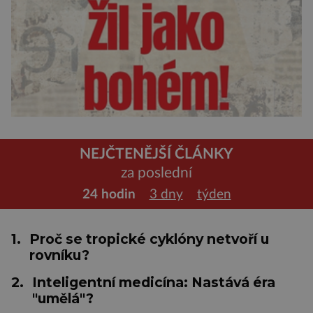
NEJČTENĚJŠÍ ČLÁNKY
za poslední
24 hodin
3 dny
týden
1.
Proč se tropické cyklóny netvoří u
rovníku?
2.
Inteligentní medicína: Nastává éra
"umělá"?