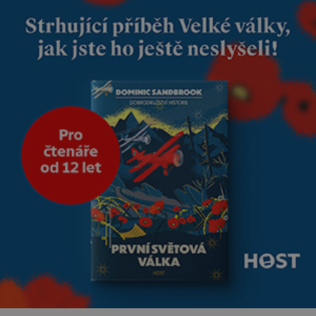
tříměsíčního chlapečka s
modrou filcovou čapkou, z níž
se draly blonďaté vlásky. Fakt,
že jsou těla dávných lidí
nesmírně dobře zachovalá,
přičítají odborníci zdejším
klimatickým podmínkám.
Sucho, prosolené písky a
extrémně