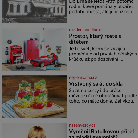
Do Brna se letos vrátí potomci
rodin, které pomáhaly utvářet
podobu města, ale jejichž osudy
dramaticky přerušila druhá
světová válka. Příběhy rodů
Placzek, Löw-Beer, Fuhrmann,
rezidenceonline.cz
Kohn a Stiassni se stanou
Prostor, který roste s
jednou z hlavních
dítětem
dramaturgických linií festivalu
židovské kultury ŠTETL FEST
Je to svět, který se vyvíjí a
2026. Některé návraty nejsou
proměňuje od prvních dětských
jednoduché. Místa, která si
krůčků až po dospívání.
člověk pamatuje z rodinných
Správně navržený pokoj
vyprávění, už dávno
podporuje bezpečí, kreativitu,
soustředění i odpočinek a
nejsemsama.cz
reaguje na každou etapu života
Vrstvený salát do skla
a specifické potřeby dítěte. Pro
Salát na cesty i do práce
nejmenší je klíčová
můžete různě obměňovat podle
jednoduchost, měkkost a
toho, co máte doma. Zálivkou
bezpečí, proto by pokoj
ho zalijte až těsně před
miminka měl působit především
podáváním, aby zeleninu
klidně a útulně. Předškolní věk
nerozmočila. Na 2 porce
je
potřebujete: ✿ 1/4 ledového
nasehvezdy.cz
nebo jiného salátu (římský salát,
Vyměnil Batulkovou přítel
polníček…) ✿ 1 malá konzerva
za mladší exemplář?
kukuřice ✿ ½ okurky ✿ 2