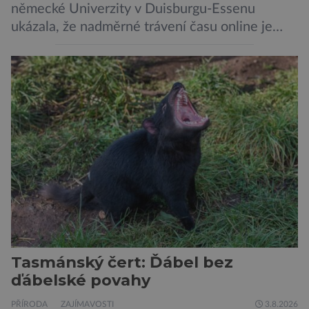
německé Univerzity v Duisburgu-Essenu
ukázala, že nadměrné trávení času online je
spojeno s vyšší úrovní stresu, horší náladou a
vede k zanedbávání dalších aktivit. Zúčastnilo
se jí 900 dospělých Němců, kteří uvedli, že se v
posledním roce alespoň jednou zapojili do hraní
her, sledování pornografie, sledování sociálních
sítí […]
Tasmánský čert: Ďábel bez
ďábelské povahy
PŘÍRODA
ZAJÍMAVOSTI
3.8.2026