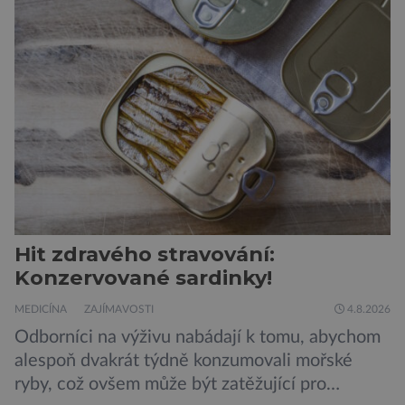
vojáků v permanentní pohotovosti. A pak je tu
Donald Kendall, generální ředitel společnosti
PepsiCo, který se v květnu roku 1989 stává
admirálem flotily, jež čítá sedmnáct […]
Hit zdravého stravování:
Konzervované sardinky!
MEDICÍNA
ZAJÍMAVOSTI
4.8.2026
Odborníci na výživu nabádají k tomu, abychom
alespoň dvakrát týdně konzumovali mořské
ryby, což ovšem může být zatěžující pro