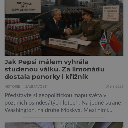
Neplecha byla zahájena. Dopis z Bradavic
možná stále nepřišel, ale […]
Jak Pepsi málem vyhrála
studenou válku. Za limonádu
dostala ponorky i křižník
HISTORIE
ZAJÍMAVOSTI
6.8.2026
Představte si geopolitickou mapu světa v
pozdních osmdesátých letech. Na jedné straně
Washington, na druhé Moskva. Mezi nimi
jaderný arzenál schopný zničit planetu
padesátkrát dokola, železná opona a miliony