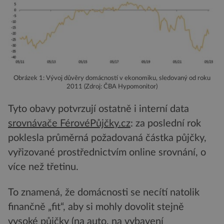
Obrázek 1: Vývoj důvěry domácností v ekonomiku, sledovaný od roku
2011 (Zdroj: ČBA Hypomonitor)
Tyto obavy potvrzují ostatně i interní data
srovnávače FérovéPůjčky.cz
: za poslední rok
poklesla průměrná požadovaná částka půjčky,
vyřizované prostřednictvím online srovnání, o
více než třetinu.
To znamená, že domácnosti se necítí natolik
finančně „fit“, aby si mohly dovolit stejně
vysoké půjčky (na auto, na vybavení