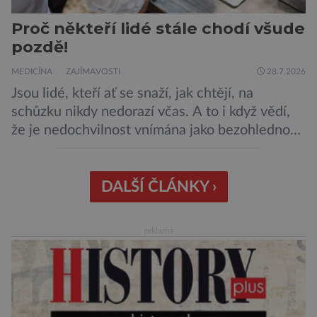
Proč někteří lidé stále chodí všude
pozdě!
MEDICÍNA
ZAJÍMAVOSTI
28.7.2026
Jsou lidé, kteří ať se snaží, jak chtějí, na
schůzku nikdy nedorazí včas. A to i když vědí,
že je nedochvilnost vnímána jako bezohlednost
či projev nedostatečné úcty k protistraně.
Nejnovější průzkumy ukazují, že za to lidé, kteří
chodí chronicky pozdě, možná úplně nemohou.
DALŠÍ ČLÁNKY ›
Jaké jsou nejčastější příčiny nedochvilnosti? A
dá se s ní bojovat? […]
reklama