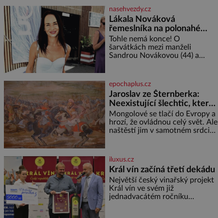
nasehvezdy.cz
Lákala Nováková
řemeslníka na polonahé
tělo!
Tohle nemá konce! O
šarvátkách mezi manželi
Sandrou Novákovou (44) a
Vojtěchem Moravcem (39) se
toho napsalo už hodně. Ale kdo
by doufal, že horká zem u
epochaplus.cz
herečky ze seriálu Ulice a
Jaroslav ze Šternberka:
režiséra vychladne,
Neexistující šlechtic, který
z Moravy vyžene Mongoly
Mongolové se tlačí do Evropy a
hrozí, že ovládnou celý svět. Ale
naštěstí jim v samotném srdci
Evropy stojí v cestě malé, ale
silné království, které dokáže
dobyvatelské hordy zastavit. Co
iluxus.cz
nedokáže žádná z asijských říší,
Král vín začíná třetí dekádu
co nedokážou Němci – to
Největší český vinařský projekt
dokáže český král. Nebo že by
Král vín ve svém již
ne? Mongolové od roku 1223
jednadvacátém ročníku
postupují podél Kaspického a
představil nejlepší domácí vína.
Azovského moře,
Ta vybírala odborná porota z