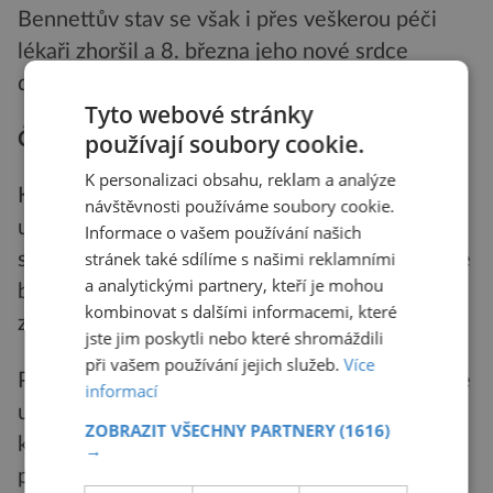
Bennettův stav se však i přes veškerou péči
lékaři zhoršil a 8. března jeho nové srdce
dotlouklo naposledy.
Tyto webové stránky
používají soubory cookie.
Červenec 2022
K personalizaci obsahu, reklam a analýze
Kanadští experti z Torontské a Montrealské
návštěvnosti používáme soubory cookie.
univerzity vytvořili milimetrový model
Informace o vašem používání našich
stránek také sdílíme s našimi reklamními
srdečního svalu lidského embrya, který nejenže
a analytickými partnery, kteří je mohou
bije jako skutečné srdce, ale dokonce stejným
kombinovat s dalšími informacemi, které
způsobem pumpuje tekutinu.
jste jim poskytli nebo které shromáždili
při vašem používání jejich služeb.
Více
Podle vědců by měla funkční miniatura zásadně
informací
usnadnit cestu k vývoji nových léčiv na
ZOBRAZIT VŠECHNY PARTNERY
(1616)
kardiovaskulární problémy, které každý rok
→
připraví o život 18 milionů lidí.