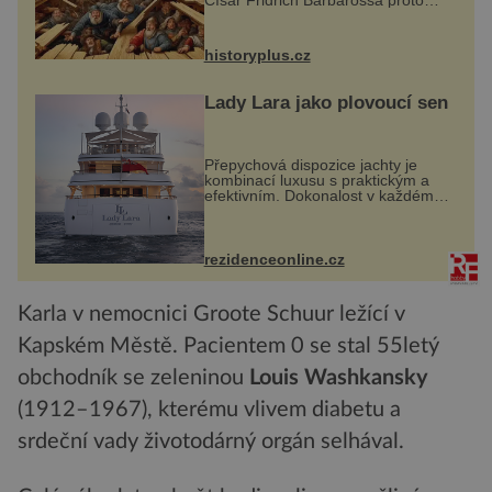
Císař Fridrich Barbarossa proto
posílá svého syna a dědice
Jindřicha VI. do Erfurtu, aby se stal
prostředníkem při řešení sporu m...
historyplus.cz
Lady Lara jako plovoucí sen
Přepychová dispozice jachty je
kombinací luxusu s praktickým a
efektivním. Dokonalost v každém
detailu představuje značka Fendi
Casa, kterou byly vybaveny její
paluby. Monacký přístav nabízí
každoročn...
rezidenceonline.cz
Karla v nemocnici Groote Schuur ležící v
Kapském Městě. Pacientem 0 se stal 55letý
obchodník se zeleninou
Louis Washkansky
(1912–1967), kterému vlivem diabetu a
srdeční vady životodárný orgán selhával.