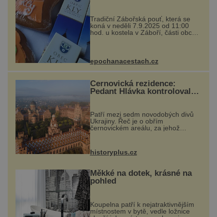
Tradiční Zábořská pouť, která se
koná v neděli 7.9.2025 od 11:00
hod. u kostela v Záboří, části obce
Kly u Mělníka. V programu
naleznete komentovanou prohlídku
kostela, dobovou hudbu, řemesla,
atrakce...
epochanacestach.cz
Černovická rezidence:
Pedant Hlávka kontroloval
každou cihlu
Patří mezi sedm novodobých divů
Ukrajiny. Řeč je o obřím
černovickém areálu, za jehož
vznikem stál slavný český architekt
Josef Hlávka. Ten si na něm dal
mimořádně záležet. Jeho stavební
historyplus.cz
plány by při ...
Měkké na dotek, krásné na
pohled
Koupelna patří k nejatraktivnějším
místnostem v bytě, vedle ložnice