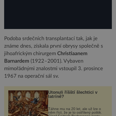
Podoba srdečních transplantací tak, jak je
známe dnes, získala první obrysy společně s
jihoafrickým chirurgem
Christiaanem
Barnardem
(1922–2001). Vybaven
mimořádnými znalostmi vstoupil 3. prosince
1967 na operační sál sv.
Utonuli říšští šlechtici v
latríně?
Táhne mu na 20 let, ale už lze o
něm říct, že je to ostřílený politik.