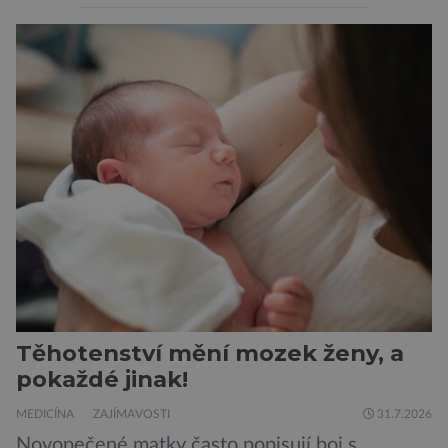
peněženku. Dobrou zprávou je, že hvězdou
doporučení se nyní staly konzervované
sardinky, které si může dovolit opravdu každý
„Místo toho, aby poskytovaly izolované
mononutrienty, jsou rybí konzervy kompletní
potravinou,“ říká nutriční specialista Colin
Robertson a zdůrazňuje […]
Těhotenství mění mozek ženy, a
pokaždé jinak!
MEDICÍNA
ZAJÍMAVOSTI
31.7.2026
Novopečené matky často popisují boj s