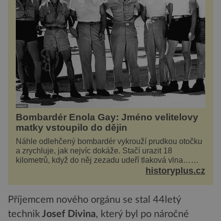
Bombardér Enola Gay: Jméno velitelovy
matky vstoupilo do dějin
Náhle odlehčený bombardér vykrouží prudkou otočku
a zrychluje, jak nejvíc dokáže. Stačí urazit 18
kilometrů, když do něj zezadu udeří tlaková vlna…
Americké rozhodnutí svrhnout ničivou jadernou
historyplus.cz
bombu ...
Příjemcem nového orgánu se stal 44letý
technik
Josef Divina
, který byl po náročné