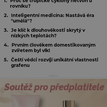
1.
Proč se tropické cyklóny netvoří u
rovníku?
2.
Inteligentní medicína: Nastává éra
"umělá"?
3.
Je klíč k dlouhověkosti skrytý v
nízkých teplotách?
4.
Prvním člověkem domestikovaným
zvířetem byl vlk!
5.
Čeští vědci rozvíjí unikátní vlastnosti
grafenu
reklama