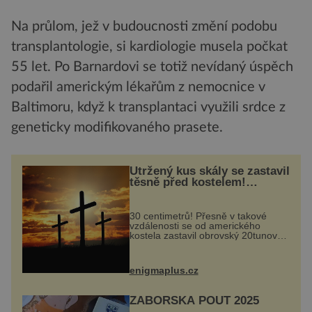
Na průlom, jež v budoucnosti změní podobu
transplantologie, si kardiologie musela počkat
55 let. Po Barnardovi se totiž nevídaný úspěch
podařil americkým lékařům z nemocnice v
Baltimoru, když k transplantaci využili srdce z
geneticky modifikovaného prasete.
Utržený kus skály se zastavil
těsně před kostelem!
Ochránila ho boží síla?
30 centimetrů! Přesně v takové
vzdálenosti se od amerického
kostela zastavil obrovský 20tunový
balvan, který se v květnu 2014
nečekaně odtrhl od nedaleké skály
při její demolici. Podle místních stojí
enigmaplus.cz
...
ZÁBOŘSKÁ POUŤ 2025