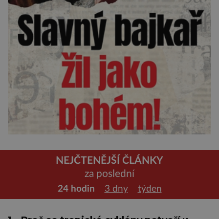
NEJČTENĚJŠÍ ČLÁNKY
za poslední
24 hodin
3 dny
týden