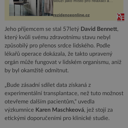
slouží jako místo pro relaxaci a
odpočinek. Koupelnový textil –
ručníky, osušky a koberečky –
mohou jako mávnutím kouzelného
rezidenceonline.cz
proutku...
Jeho příjemcem se stal 57letý
David Bennett
,
který kvůli svému zdravotnímu stavu nebyl
způsobilý pro přenos srdce lidského. Podle
lékařů operace dokázala, že takto upravený
orgán může fungovat v lidském organismu, aniž
by byl okamžitě odmítnut.
„Bude zásadní sdílet data získaná z
experimentální transplantace, než tuto možnost
otevřeme dalším pacientům,“ uvedla
výzkumnice
Karen Maschkeová
, jež stojí za
etickými doporučeními pro klinické studie.