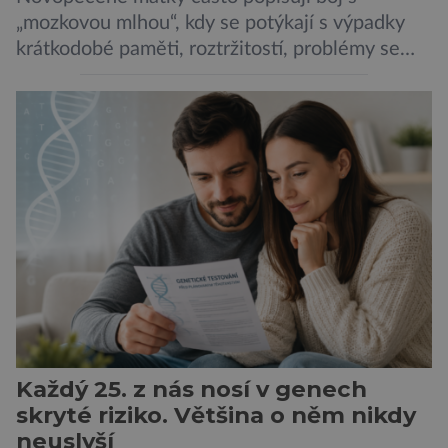
„mozkovou mlhou“, kdy se potýkají s výpadky
krátkodobé paměti, roztržitostí, problémy se
vyjádřit či neschopností udržet pozornost. Tyto
obtíže byly dlouhou dobu připisovány
nedostatku spánku a stresu při péči o
novorozence. Nyní se však ukazuje, že za tím
stojí změny v mozku vyvolané těhotenstvím!
Poporodní mozková mlha, v angličtině […]
Každý 25. z nás nosí v genech
skryté riziko. Většina o něm nikdy
neuslyší