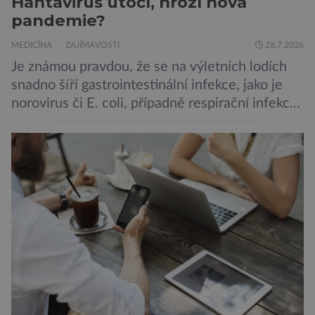
Hantavirus útočí, hrozí nová
pandemie?
MEDICÍNA
ZAJÍMAVOSTI
28.7.2026
Je známou pravdou, že se na výletních lodích
snadno šíří gastrointestinální infekce, jako je
norovirus či E. coli, případně respirační infekce,
jak tomu bylo na počátku pandemie covidu.
Ovšem slyšet o prvním ohnisku hantaviru na
výletní lodi bylo znepokojivé i pro odborníky.
Zdá se, že nebezpečí bylo prozatím zažehnáno.
Máme se bát nové pandemie? Hantavirus […]