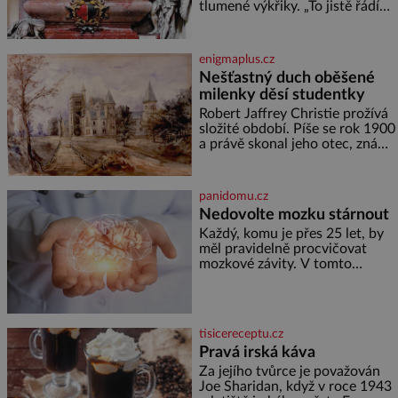
nejdokonalejších organismů
tlumené výkřiky. „To jistě řádí
duch,“ myslí si pověrčiví lidé.
Ani za dvě kopy grošů by se
nikdo neodvážil podzemní
enigmaplus.cz
hrobku otevřít a její poklop tak
Nešťastný duch oběšené
raději jen skrápí svěcenou
milenky děsí studentky
vodou. Za několik dní divné
burácení skutečně ustane. Když
Robert Jaffrey Christie prožívá
o mnoho let později hrobku
složité období. Píše se rok 1900
a právě skonal jeho otec, známý
továrník William Mellis Christie
(1829–1900). Smutná událost je
ale doprovázena ohromným
panidomu.cz
dědictvím
Nedovolte mozku stárnout
Každý, komu je přes 25 let, by
měl pravidelně procvičovat
mozkové závity. V tomto
období se totiž začíná
zhoršovat paměť. Možná máte
problém vzpomenout si na
jméno kolegy z práce. Nebo
tisicereceptu.cz
marně v paměti lovíte název
Pravá irská káva
knížky, kterou jste nedávno
přečetli. Je to opravdu tak, s
Za jejího tvůrce je považován
věkem jako kdyby se paměť
Joe Sharidan, když v roce 1943