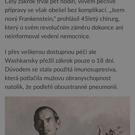
Celý zákrok trval pět hodin, vlivem pečlivé
přípravy se však obešel bez komplikací. „Jsem
nový Frankenstein,“ prohlásil 45letý chirurg,
který o svém revolučním záměru dokonce ani
neinformoval vedení nemocnice.
I přes veškerou dostupnou péči ale
Washkansky přežil zákrok pouze o 18 dní.
Důvodem se stala použitá imunosupresiva,
která potlačila mužovu obranyschopnost
natolik, že podlehl oboustranné pneumonii.