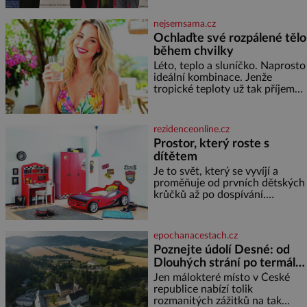
celkem 1260 vzorků od 157
vinařů. Král vín, který se – i pře
nejsemsama.cz
Ochlaďte své rozpálené tělo
během chvilky
Léto, teplo a sluníčko. Naprosto
ideální kombinace. Jenže
tropické teploty už tak příjemné
nejsou. Víte, jakými potravinami
se můžete rychle ochladit? K
dyž se nám tropy zaryjí pod
rezidenceonline.cz
kůži, hledáme úlevu v bazénu
Prostor, který roste s
nebo pomocí klimatizace. Jenže
dítětem
ne vždycky můžeme být v jejich
blízkosti. Nemusíte však zoufat.
Je to svět, který se vyvíjí a
Pokud budete mít promyšlený
proměňuje od prvních dětských
jídelníček, žadné pařáky si na
krůčků až po dospívání.
vás
Správně navržený pokoj
podporuje bezpečí, kreativitu,
soustředění i odpočinek a
epochanacestach.cz
reaguje na každou etapu života
Poznejte údolí Desné: od
a specifické potřeby dítěte. Pro
Dlouhých strání po termální
nejmenší je klíčová
prameny
jednoduchost, měkkost a
Jen málokteré místo v České
bezpečí, proto by pokoj
republice nabízí tolik
miminka měl působit především
rozmanitých zážitků na tak