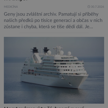
MEDICÍNA
30.7.2026
Geny jsou zvláštní archiv. Pamatují si příběhy
našich předků po tisíce generací a občas v nich
zůstane i chyba, která se tiše dědí dál. Je
nenápadná. Nepůsobí bolest ani únavu. Člověk
o ní nemusí vědět celý život. Přesto může
jednou rozhodnout o zdraví jeho dítěte. Právě
to je případ řady dědičných onemocnění,
například cystické fibrózy, […]