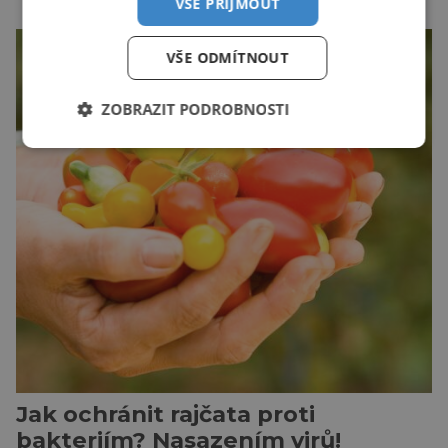
VŠE PŘIJMOUT
oblíbené místo. Nový výzkum českých vědců
ukazuje, že candát obecný má mnohem lepší
VŠE ODMÍTNOUT
orientační schopnosti, než si biologové dosud
mysleli. Vědci z Biologického centra Akademie
ZOBRAZIT PODROBNOSTI
věd ČR sledovali pohyb candátů v jihočeské
nádrži Římov […]
Jak ochránit rajčata proti
bakteriím? Nasazením virů!