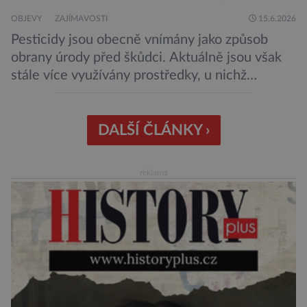
OBJEVY
ZAJÍMAVOSTI
15.6.2026
Pesticidy jsou obecně vnímány jako způsob
obrany úrody před škůdci. Aktuálně jsou však
stále více využívány prostředky, u nichž
nehrozí, že budou mít negativní vliv na životní
prostředí či potraviny. Říká se jim biologická
ochrana. Onu biologickou ochranu představují
DALŠÍ ČLÁNKY ›
například parazitické vosičky, které bývají
úspěšně aplikovány proti některým druhům
reklama
hmyzu. Takové vosičky jsou dosti malé, […]