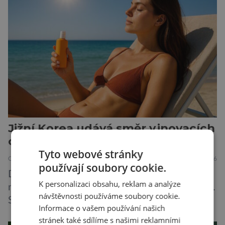
živočichy, než je člověk. Najít skutečné zombie
není nic nemožného ani v naší přírodě. Stačí […]
Jižní Korea udává směr v inovacích
ochrany proti slunci
Tyto webové stránky
OBJEVY
ZAJÍMAVOSTI
30.6.2026
používají soubory cookie.
Dříve bylo na opalovací krémy nahlíženo jako
K personalizaci obsahu, reklam a analýze
na něco, co člověk použije na dovolené u moře.
návštěvnosti používáme soubory cookie.
S oteplujícím se klimatem a znečištěním
Informace o vašem používání našich
ovzduší začínají vědci o opalovacích krémech
stránek také sdílíme s našimi reklamními