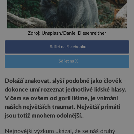
Zdroj: Unsplash/Daniel Diesenreither
Sdílet na Facebooku
Sdílet na X
Dokáží znakovat, slyší podobně jako člověk –
dokonce umí rozeznat jednotlivé lidské hlasy.
V čem se ovšem od goril lišíme, je vnímání
našich největších traumat. Největší primáti
jsou totiž mnohem odolnější.
.
Nejnovější výzkum ukázal, že se náš druhý