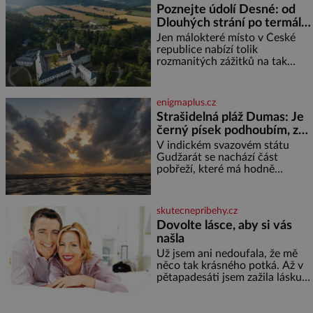
Poznejte údolí Desné: od
knížky, kterou jste nedávno
Dlouhých strání po termální
přečetli. Je to opravdu tak, s
věkem jako kdyby se paměť
prameny
Jen málokteré místo v České
rozhodla stávkovat. Cvičte
republice nabízí tolik
rozmanitých zážitků na tak
malém území jako údolí řeky
Desné v srdci Jeseníků. Během
jediného dne můžete
enigmaplus.cz
nahlédnout do útrob jedné z
Strašidelná pláž Dumas: Je
nejvýznamnějších vodních
černý písek podhoubím, ze
elektráren v Evropě, vydat se na
kterého roste zlo?
horské hřebeny, projet se na
V indickém svazovém státu
koloběžce a den zakončit
Gudžarát se nachází část
poznáváním památek ve
pobřeží, které má hodně
Velkých Losinách nebo v
temnou pověst. Jistě k tomu
termálním
přispívá i černý písek této pláže.
Proč má pláž takové netypické
skutecnepribehy.cz
zbarvení? Nakolik jsou pravd
Dovolte lásce, aby si vás
našla
Už jsem ani nedoufala, že mě
něco tak krásného potká. Až v
pětapadesáti jsem zažila lásku
na první pohled. Poprvé jsem se
vdávala, když mi bylo dvacet.