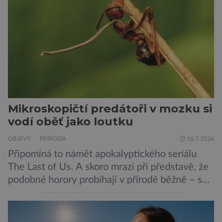
zajímavější. Rostliny totiž dokážou své okolí
vnímat prostřednictvím mechanických podnětů
a samy také vydávají zvuky […]
Mikroskopičtí predátoři v mozku si
vodí oběť jako loutku
OBJEVY
PŘÍRODA
16.7.2026
Připomíná to námět apokalyptického seriálu
The Last of Us. A skoro mrazí při představě, že
podobné horory probíhají v přírodě běžně – s
tím rozdílem, že nejde pouze o infekce
parazitickou houbou a že predátor dokáže
ovládat jen vývojově nesrovnatelně jednodušší