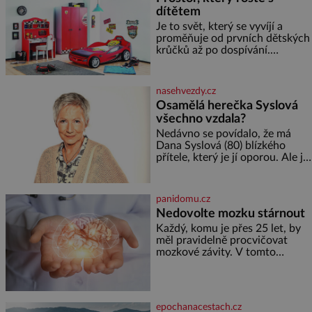
dítětem
Je to svět, který se vyvíjí a
proměňuje od prvních dětských
krůčků až po dospívání.
Správně navržený pokoj
podporuje bezpečí, kreativitu,
soustředění i odpočinek a
nasehvezdy.cz
reaguje na každou etapu života
Osamělá herečka Syslová
a specifické potřeby dítěte. Pro
všechno vzdala?
nejmenší je klíčová
jednoduchost, měkkost a
Nedávno se povídalo, že má
bezpečí, proto by pokoj
Dana Syslová (80) blízkého
miminka měl působit především
přítele, který je jí oporou. Ale je
klidně a útulně. Předškolní věk
to ještě vůbec pravda? V
je
posledních dnech čím dál
častěji mluví o svém odchodu.
panidomu.cz
Dohnala ji snad samota? Půs
Nedovolte mozku stárnout
Každý, komu je přes 25 let, by
měl pravidelně procvičovat
mozkové závity. V tomto
období se totiž začíná
zhoršovat paměť. Možná máte
problém vzpomenout si na
jméno kolegy z práce. Nebo
epochanacestach.cz
marně v paměti lovíte název