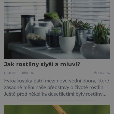
Jak rostliny slyší a mluví?
OBJEVY
PŘÍRODA
6.8.2026
Fytoakustika patří mezi nové vědní obory, které
zásadně mění naše představy o životě rostlin.
Ještě před několika desetiletími byly rostliny
považovány za tiché a pasivní organismy, které
pouze reagují na změny prostředí. Moderní
výzkum však ukazuje, že skutečnost je mnohem