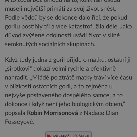
A to zcela bez ohledu na to, kolik ran osudu
museli největší primáti za svůj život snést.
Podle vědců by se dokonce dalo říci, že pokud
gorilu postihly tři a více katastrof, žila déle. Jako
důvod zvýšené odolnosti uvádí život v silně
semknutých sociálních skupinách.
Když tedy jedna z goril přijde o matku, ostatní ji
„sirotkovi“ dokáží velmi rychle a efektivně
nahradit. „Mládě po ztrátě matky tráví více času
v blízkosti ostatních goril, a to zejména u
nejvýše postaveného dospělého samce, a to
dokonce i když není jeho biologickým otcem,“
popsala
Robin Morrisonová
z Nadace Dian
Fosseyové.
PŘEHRÁT ČLÁNEK