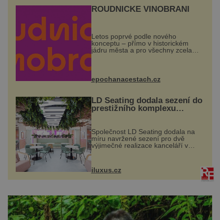
ROUDNICKÉ VINOBRANÍ
Letos poprvé podle nového
konceptu – přímo v historickém
jádru města a pro všechny zcela
zdarma. Hlavní program se
odehraje na Karlově a Husově
náměstí. Návštěvníci se mohou těšit
na víno, burčák, pes...
epochanacestach.cz
LD Seating dodala sezení do
prestižního komplexu
MediaCityUK v Salfordu
Společnost LD Seating dodala na
míru navržené sezení pro dvě
výjimečné realizace kanceláří v
areálu MediaCityUK v anglickém
Salfordu – konkrétně do budov Blue
Tower a Orange Tower. Komplex
iluxus.cz
budov Media...