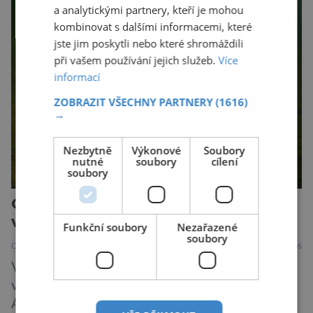
přemýšlet jinak, jako o přípravcích denní
a analytickými partnery, kteří je mohou
potřeby, které by mohly kůži ochránit před
kombinovat s dalšími informacemi, které
mnoha nepříznivými vlivy prostředí. A Jižní
jste jim poskytli nebo které shromáždili
Korea se v tomto ujímá vedení… „Jako
při vašem používání jejich služeb.
Více
výzkumníci […]
informací
ZOBRAZIT VŠECHNY PARTNERY
(1616)
→
Nezbytně
Výkonové
Soubory
nutné
soubory
cílení
soubory
Candát obecný: Noční lovec s GPS
v hlavě
Funkční soubory
Nezařazené
soubory
OBJEVY
PŘÍRODA
25.6.2026
Ve dne téměř nehnutě odpočívá. Po setmění
vyráží na několikahodinovou loveckou výpravu.
A nad ránem bez zaváhání zamíří zpět na své