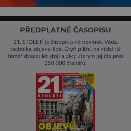
PŘEDPLATNÉ ČASOPISU
21. STOLETÍ je časopis plný novinek. Věda,
technika, objevy, lidé. Čtyři pilíře, na nichž již
téměř dvacet let stojí a díky kterým jej čte přes
250 000 čtenářů.