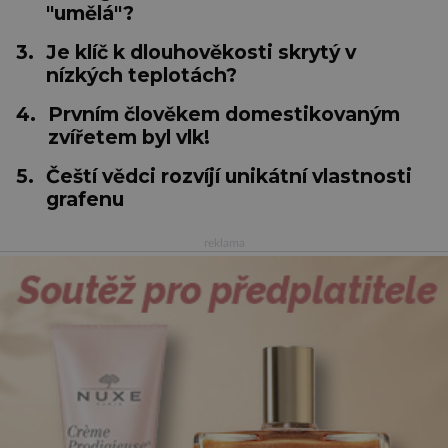
"umělá"?
3.
Je klíč k dlouhověkosti skrytý v
nízkých teplotách?
4.
Prvním člověkem domestikovaným
zvířetem byl vlk!
5.
Čeští vědci rozvíjí unikátní vlastnosti
grafenu
reklama