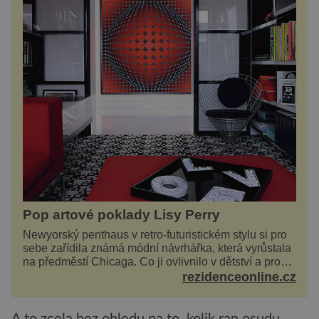
Pop artové poklady Lisy Perry
Newyorský penthaus v retro-futuristickém stylu si pro
sebe zařídila známá módní návrhářka, která vyrůstala
na předměstí Chicaga. Co ji ovlivnilo v dětství a proč
vypadá její domov právě takto? Interié...
rezidenceonline.cz