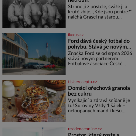
netroufl?
šlechtění se z ní stává zelenina,
bez které si českou zahradu ani
Strhne ji z postele, sváže ji a
nedokážeme představit. Její
krutě zbije. „Kde jsou peníze?“
příběh je
naléhá Grasel na starou
švadlenku. Když mu to
neprozradí – ostatně ani
nemůže, protože žádné nemá,
iluxus.cz
spokojí se lupič s několika
Ford dává český fotbal do
měďáky a štůčky látky. Zraněná
pohybu. Stává se novým
žena pár dní nato umírá. Je to
partnerem FAČR
muž nebývale krutý. Jeho činy
Značka Ford se od srpna 2026
budí hrůzu ještě dlouho po jeho
stává novým partnerem
smrti
Fotbalové asociace České
republiky. V rámci tříleté
spolupráce zajistí mobilitu
asociace, reprezentačních týmů
tisicereceptu.cz
i českého fotbalu v regionech.
Domácí ořechová granola
Partner
bez cukru
Vynikající a zdravá snídaně je
tu! Suroviny Vždy 1 šálek –
neloupaných mandlí kešu
ořechů vlašských ořechů
slunečnicových semínek
semínek dýně rozinek 3 šálky
rezidenceonline.cz
ovesných vloček 1 lžíce mlet
Prostor, který roste s