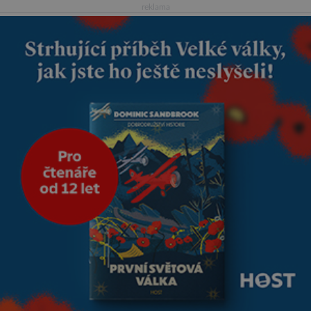
Oba jsme byli mladí a byl to tak
reklama
říkajíc sňatek z rozumu. Rodiče
nás dali dohromady, Toník byl
dobře zaopatřený mladý muž.
Manželství nám oběma moc
nesvědčilo, brzy jsme zjistili, že