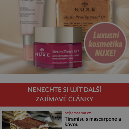
NENECHTE SI UJÍT DALŠÍ
ZAJÍMAVÉ ČLÁNKY
nejsemsama.cz
Tiramisu s mascarpone a
kávou