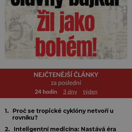
NEJČTENĚJŠÍ ČLÁNKY
za poslední
24 hodin
3 dny
týden
1.
Proč se tropické cyklóny netvoří u
rovníku?
2.
Inteligentní medicína: Nastává éra