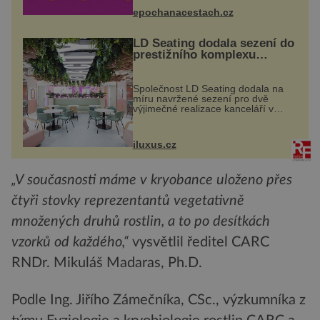
náměstí. Návštěvníci se mohou těšit
na víno, burčák, pes...
epochanacestach.cz
LD Seating dodala sezení do
prestižního komplexu
MediaCityUK v Salfordu
Společnost LD Seating dodala na
míru navržené sezení pro dvě
výjimečné realizace kanceláří v
areálu MediaCityUK v anglickém
Salfordu – konkrétně do budov Blue
Tower a Orange Tower. Komplex
iluxus.cz
budov Media...
„V současnosti máme v kryobance uloženo přes
čtyři stovky reprezentantů vegetativně
množených druhů rostlin, a to po desítkách
vzorků od každého,“
vysvětlil ředitel CARC
RNDr. Mikuláš Madaras, Ph.D.
Podle Ing. Jiřího Zámečníka, CSc., výzkumníka z