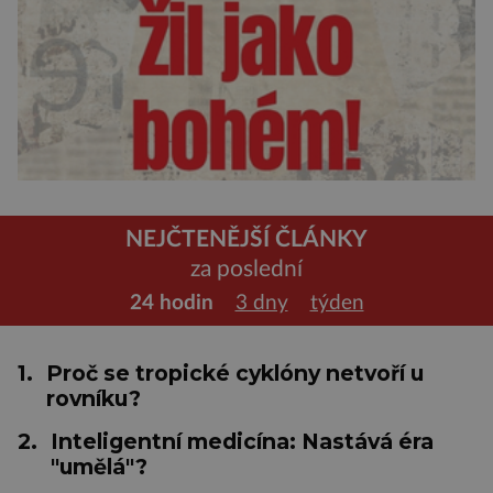
NEJČTENĚJŠÍ ČLÁNKY
za poslední
24 hodin
3 dny
týden
1.
Proč se tropické cyklóny netvoří u
rovníku?
2.
Inteligentní medicína: Nastává éra
"umělá"?