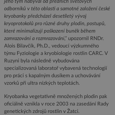
jeho tým nabýval od předních světových
odborníků v této oblasti a samotné založení české
kryobanky předcházel desetiletý vývoj
kryoprotokolů pro různé druhy plodin, postupů,
které minimalizují poškození buněk během
zamrazování a rozmrazování,“
upozornil RNDr.
Alois Bilavčík, Ph.D., vedoucí výzkumného
týmu Fyziologie a kryobiologie rostlin CARC. V
Ruzyni byla následně vybudována
specializovaná laboratoř vybavená technologií
pro práci s kapalným dusíkem a uchovávání
vzorků při ultra nízkých teplotách.
Kryobanka vegetativně množených plodin pak
oficiálně vznikla v roce 2003 na zasedání Rady
genetických zdrojů rostlin v Žatci.