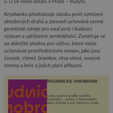
v. i.) ve svém areálu v Praze – Ruzyni.
Kryobanka představuje záruku proti vymizení
ohrožených druhů a zároveň uchovává cenné
genetické zdroje pro současný i budoucí
výzkum a udržitelné zemědělství. Zaměřuje se
na důležité plodiny pro výživu, které nelze
uchovávat prostřednictvím semen, jako jsou
česnek, chmel, brambor, réva vinná, ovocné
stromy a keře a jejich planí příbuzní.
ROUDNICKÉ VINOBRANÍ
Letos poprvé podle nového
konceptu – přímo v historickém
jádru města a pro všechny zcela
zdarma. Hlavní program se
odehraje na Karlově a Husově