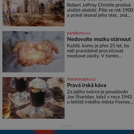
burácení skutečně ustane. Když
Robert Jaffrey Christie prožívá
o mnoho let později hrobku
složité období. Píše se rok 1900
a právě skonal jeho otec, známý
továrník William Mellis Christie
(1829–1900). Smutná událost je
ale doprovázena ohromným
panidomu.cz
dědictvím
Nedovolte mozku stárnout
Každý, komu je přes 25 let, by
měl pravidelně procvičovat
mozkové závity. V tomto
období se totiž začíná
zhoršovat paměť. Možná máte
problém vzpomenout si na
jméno kolegy z práce. Nebo
tisicereceptu.cz
marně v paměti lovíte název
Pravá irská káva
knížky, kterou jste nedávno
přečetli. Je to opravdu tak, s
Za jejího tvůrce je považován
věkem jako kdyby se paměť
Joe Sharidan, když v roce 1943
rozhodla stávkovat. Cvičte
u letiště irského města Foynes
obsluhoval Američany, kteří
kvůli špatnému počasí nemohli
pokračovat v cestě. Povzbudil
je tehdy kávou,
reklama