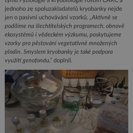
týmu Fyziologie a kryobiologie rostlin CARC a
jednoho ze spoluzakladatelů kryobanky nejde
jen o pasivní uchovávání vzorků.
„Aktivně se
podílíme na šlechtitelských programech, obnově
ekosystémů i vědeckém výzkumu, poskytujeme
vzorky pro pěstování vegetativně množených
plodin. Smyslem kryobanky je také podpora
využití genofondu,“
doplnil.