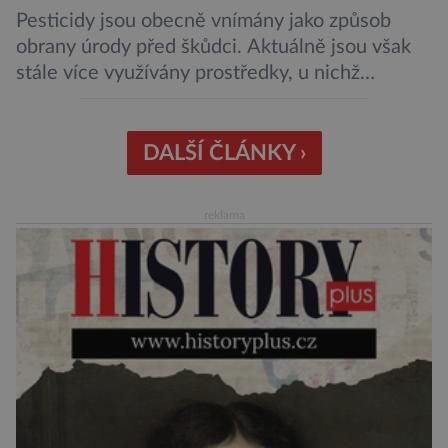
Pesticidy jsou obecně vnímány jako způsob
obrany úrody před škůdci. Aktuálně jsou však
stále více využívány prostředky, u nichž
nehrozí, že budou mít negativní vliv na životní
prostředí či potraviny. Říká se jim biologická
ochrana. Onu biologickou ochranu představují
DALŠÍ ČLÁNKY ›
například parazitické vosičky, které bývají
úspěšně aplikovány proti některým druhům
reklama
hmyzu. Takové vosičky jsou dosti malé, […]