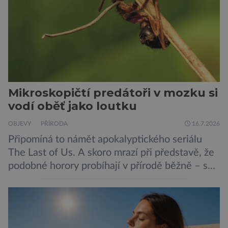
vnímat prostřednictvím mechanických podnětů
a samy také vydávají zvuky […]
Mikroskopičtí predátoři v mozku si
vodí oběť jako loutku
OBJEVY
PŘÍRODA
16.7.2026
Připomíná to námět apokalyptického seriálu
The Last of Us. A skoro mrazí při představě, že
podobné horory probíhají v přírodě běžně – s
tím rozdílem, že nejde pouze o infekce
parazitickou houbou a že predátor dokáže
ovládat jen vývojově nesrovnatelně jednodušší
živočichy, než je člověk. Najít skutečné zombie