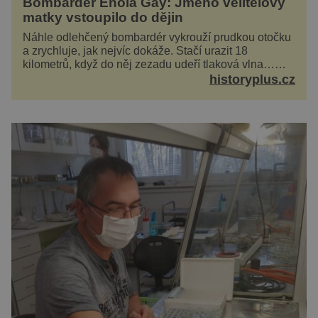
Bombardér Enola Gay: Jméno velitelovy
matky vstoupilo do dějin
Náhle odlehčený bombardér vykrouží prudkou otočku
a zrychluje, jak nejvíc dokáže. Stačí urazit 18
kilometrů, když do něj zezadu udeří tlaková vlna…
Americké rozhodnutí svrhnout ničivou jadernou
historyplus.cz
bombu ...