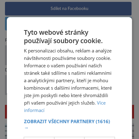
Sdílet na Facebooku
Sdílet na X
Tyto webové stránky
používají soubory cookie.
Předchozí článek
K personalizaci obsahu, reklam a analýze
Asteroid, který vyhubil dinosaury, měl
návštěvnosti používáme soubory cookie.
překvapivý vliv na život mlžů
Informace o vašem používání našich
Další článek
stránek také sdílíme s našimi reklamními
a analytickými partnery, kteří je mohou
Tělesný pach podceňujeme. Průzkum odhalil, jak
kombinovat s dalšími informacemi, které
Češi (ne)řeší osobní vůni
jste jim poskytli nebo které shromáždili
při vašem používání jejich služeb.
Více
informací
SOUVISEJÍCÍ ČLÁNKY
ZOBRAZIT VŠECHNY PARTNERY
(1616)
→