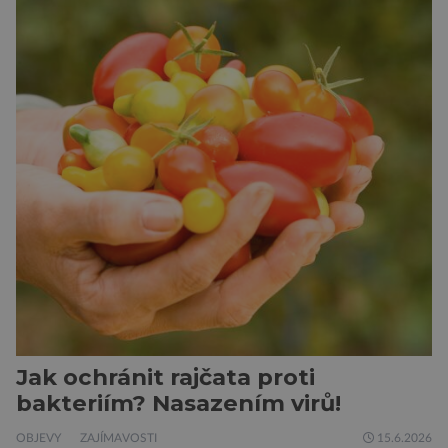
ukazuje, že candát obecný má mnohem lepší
orientační schopnosti, než si biologové dosud
mysleli. Vědci z Biologického centra Akademie
věd ČR sledovali pohyb candátů v jihočeské
nádrži Římov […]
Jak ochránit rajčata proti
bakteriím? Nasazením virů!
OBJEVY
ZAJÍMAVOSTI
15.6.2026