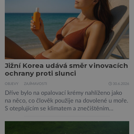
není nic nemožného ani v naší přírodě. Stačí […]
Jižní Korea udává směr v inovacích
ochrany proti slunci
OBJEVY
ZAJÍMAVOSTI
30.6.2026
Dříve bylo na opalovací krémy nahlíženo jako
na něco, co člověk použije na dovolené u moře.
S oteplujícím se klimatem a znečištěním
ovzduší začínají vědci o opalovacích krémech
přemýšlet jinak, jako o přípravcích denní
potřeby, které by mohly kůži ochránit před