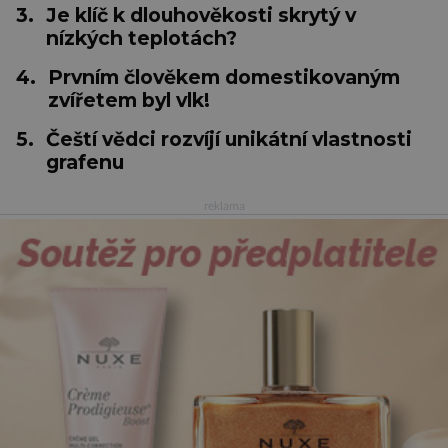
3.
Je klíč k dlouhověkosti skrytý v
nízkých teplotách?
4.
Prvním člověkem domestikovaným
zvířetem byl vlk!
5.
Čeští vědci rozvíjí unikátní vlastnosti
grafenu
reklama