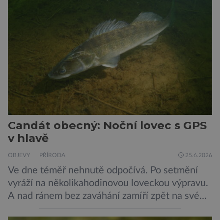
mnoha nepříznivými vlivy prostředí. A Jižní
Korea se v tomto ujímá vedení… „Jako
výzkumníci […]
Candát obecný: Noční lovec s GPS
v hlavě
OBJEVY
PŘÍRODA
25.6.2026
Ve dne téměř nehnutě odpočívá. Po setmění
vyráží na několikahodinovou loveckou výpravu.
A nad ránem bez zaváhání zamíří zpět na své
oblíbené místo. Nový výzkum českých vědců