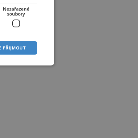
Nezařazené
soubory
E PŘIJMOUT