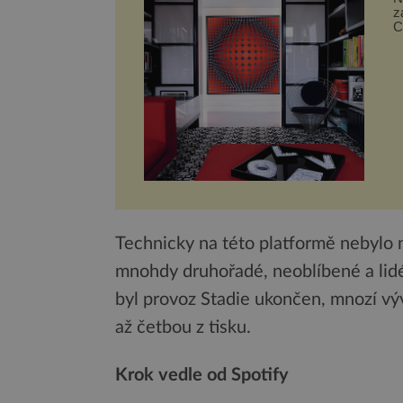
z
C
p
Technicky na této platformě nebylo n
mnohdy druhořadé, neoblíbené a lidé s
byl provoz Stadie ukončen, mnozí výv
až četbou z tisku.
Krok vedle od Spotify