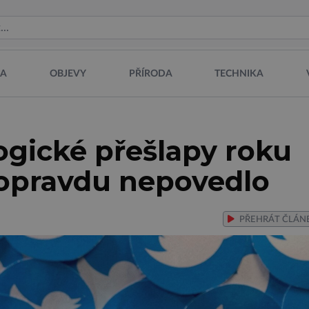
NA
OBJEVY
PŘÍRODA
TECHNIKA
ogické přešlapy roku
 opravdu nepovedlo
PŘEHRÁT
ČLÁN