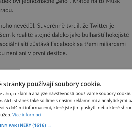
ledek byl jednoznačné „ano“. Krátce na to Musk
hradu.
mnoho nevěděl. Suverénně tvrdil, že Twitter je
všem k realitě stejně daleko jako bulharští hokejisté
 sociální sítí zůstává Facebook se třemi miliardami
u není ani v první desítce.
 stránky používají soubory cookie.
st
Meta
, provozující mimo jiné sociální sítě
obsahu, reklam a analýze návštěvnosti používáme soubory cookie.
udoucnost online interakce, uvedla koncem roku
ašich stránek také sdílíme s našimi reklamními a analytickými par
 s dalšími informacemi, které jste jim poskytli nebo které shro
služeb.
Více informací
ve 3D virtuálním prostoru a hrát různé hry.
HNY PARTNERY
(1616) →