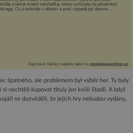
ařídila známá módní návrhářka, která vyrůstala na předměstí
hicaga. Co ji ovlivnilo v dětství a proč vypadá její domov
rávě takto? Interié...
Zajímavé články najdete také na
rezidenceonline.cz
ic špatného, ale problémem byl výběr her. Ty byly
i nechtěli kupovat tituly jen kvůli Stadii. A když
ojáři se dozvěděli, že jejich hry nebudou vydány,