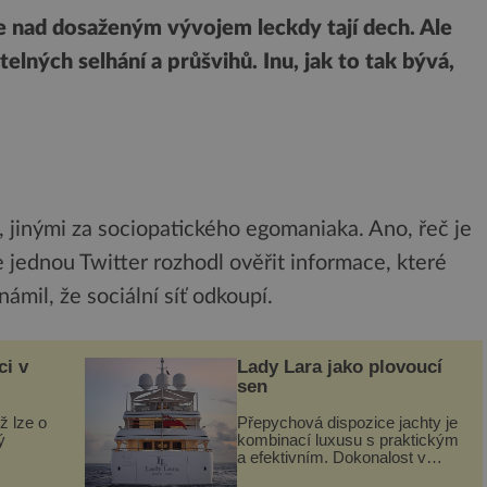
se nad dosaženým vývojem leckdy tají dech. Ale
telných selhání a průšvihů. Inu, jak to tak bývá,
 jinými za sociopatického egomaniaka. Ano, řeč je
 jednou Twitter rozhodl ověřit informace, které
námil, že sociální síť odkoupí.
ci v
Lady Lara jako plovoucí
sen
ž lze o
Přepychová dispozice jachty je
ý
kombinací luxusu s praktickým
a efektivním. Dokonalost v
 svého
každém detailu představuje