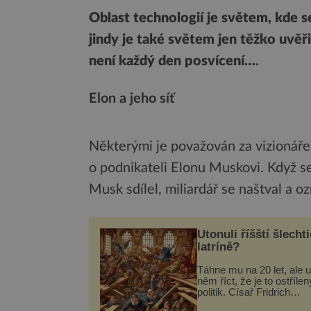
Oblast technologií je světem, kde 
jindy je také světem jen těžko uvěři
není každý den posvícení…
.
Elon a jeho síť
Některými je považován za vizionáře,
o podnikateli Elonu Muskovi. Když se
Musk sdílel, miliardář se naštval a oz
Utonuli říšští šlechti
latríně?
Táhne mu na 20 let, ale u
něm říct, že je to ostřílen
politik. Císař Fridrich
Barbarossa proto posílá