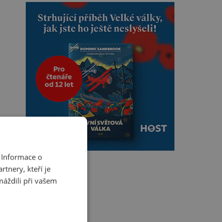
 Informace o
tnery, kteří je
máždili při vašem