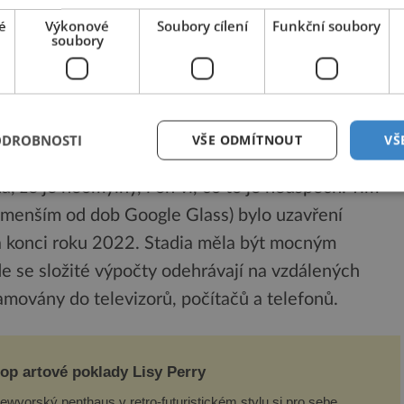
ila dosáhnout půl milionu uživatelů měsíčně, ale
é
Výkonové
Soubory cílení
Funkční soubory
odle odborníků za to může především nepřitažlivý
soubory
ODROBNOSTI
VŠE ODMÍTNOUT
VŠ
ou z nejsilnějších mocností moderního
 že je neomylný, i on ví, co to je neúspěch. Tím
jmenším od dob Google Glass) bylo uzavření
a konci roku 2022. Stadia měla být mocným
e se složité výpočty odehrávají na vzdálených
eamovány do televizorů, počítačů a telefonů.
op artové poklady Lisy Perry
ewyorský penthaus v retro-futuristickém stylu si pro sebe