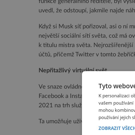
funkce generálního ředitele, byl výs
uvedl, že odstoupí, jakmile najde ná
Když si Musk síť pořizoval, asi o ní 
největší sociální sítí světa, což má o
k titulu mistra světa. Nejrozšířenější
účtů, přičemž Twitter v tomto žebříčk
Nepřitažlivý virtuální svět
Tyto webové
Ve snaze ovládnout to, co společno
K personalizaci 
Facebook a Instagram, považuje za b
vašem používání n
2021 na trh službu Horizon Worlds.
mohou kombinovat
používání jejich 
Ta umožňuje uživatelům komunikovat 
ZOBRAZIT VŠEC