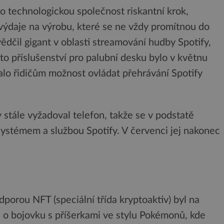
o technologickou společnost riskantní krok,
výdaje na výrobu, které se ne vždy promítnou do
dčil gigant v oblasti streamování hudby Spotify,
oto příslušenství pro palubní desku bylo v květnu
alo řidičům možnost ovládat přehrávání Spotify
stále vyžadoval telefon, takže se v podstatě
 systémem a službou Spotify. V červenci jej nakonec
porou NFT (speciální třída kryptoaktiv) byl na
se o bojovku s příšerkami ve stylu Pokémonů, kde