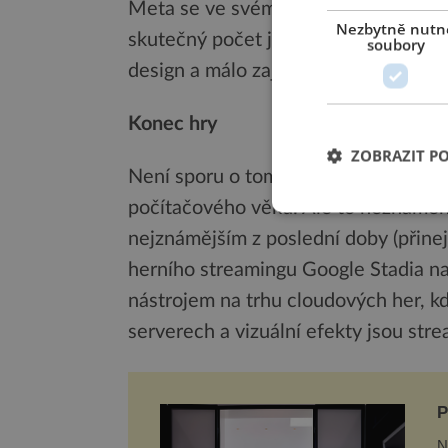
Meta se ve svém novém projektu snaž
Nezbytně nutn
skutečný počet je sotva poloviční. P
soubory
design a málo zajímavých funkcí.
Konec hry
ZOBRAZIT P
Není sporu o tom, že Google je jedn
počítačového věku. Ale to neznamená,
nejznámějším z poslední doby (přine
herního streamingu Google Stadia n
nástrojem na trhu cloudových her, kd
serverech a vizuální efekty jsou str
P
N