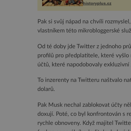
syna a dědice Jindřicha V
historyplus.cz
Erfurtu, aby se stal
prostředníkem při řešení
m...
Pak si svůj nápad na chvíli rozmyslel
vlastníkem této mikrobloggerské služ
Od té doby jde Twitter z jednoho pr
profilů pro předplatitele, které vyšl
účtů, které napodobovaly exkluzivní
To inzerenty na Twitteru naštvalo nato
dolarů.
Pak Musk nechal zablokovat účty něk
doxují. Poté, co byl konfrontován s r
rychle obnoveny. Když majitel Twitte