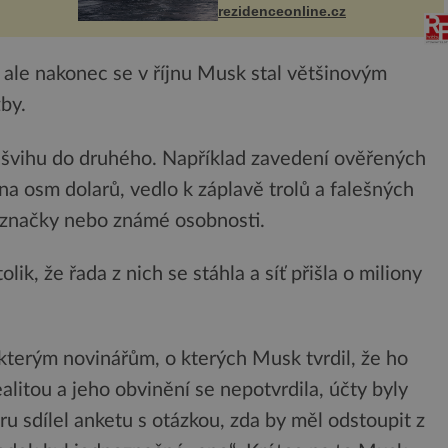
I. do
značka Fendi Casa, kterou byly
rezidenceonline.cz
vybaveny její paluby. Monacký
 sporu
přístav nabízí každoročn...
, ale nakonec se v říjnu Musk stal většinovým
by.
ůšvihu do druhého. Například zavedení ověřených
o na osm dolarů, vedlo k záplavě trolů a falešných
 značky nebo známé osobnosti.
lik, že řada z nich se stáhla a síť přišla o miliony
terým novinářům, o kterých Musk tvrdil, že ho
ealitou a jeho obvinění se nepotvrdila, účty byly
ru sdílel anketu s otázkou, zda by měl odstoupit z