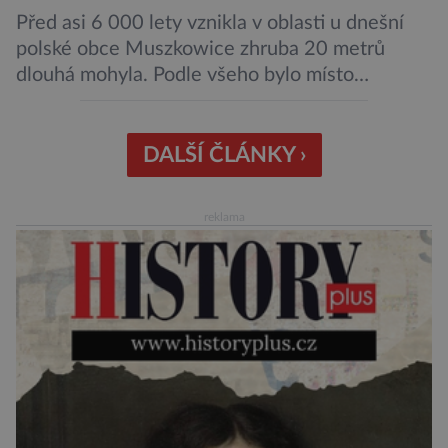
Před asi 6 000 lety vznikla v oblasti u dnešní
polské obce Muszkowice zhruba 20 metrů
dlouhá mohyla. Podle všeho bylo místo
vnímáno jako posvátné tisíce let. Experti tak
soudí z dalších, o dost mladších kruhových
mohyl, které se nacházejí v ose té starší. Na
DALŠÍ ČLÁNKY ›
archeologických pracích se podíleli experti ze
Západočeské univerzity v Plzni, […]
reklama