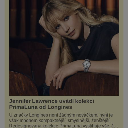
Jennifer Lawrence uvádí kolekci
PrimaLuna od Longines
U značky Longines není žádným nováčkem, nyní je
však mnohem kompaktnější, smyslnější, ženštější.
Redesignovaná kolekce PrimaLuna vystihuje vše, čím