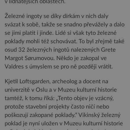
v lidnatějších oblastech.
Železné ingoty se díky dírkám v nich daly
svázat k sobě, takže se snadno převážely a dalo
se jimi platit i jinde. Lidé si však tyto železné
poklady mohli též schovávat. To byl zřejmě také
osud 32 železných ingotů nalezených Grete
Margot Sørumovou. Někdo je zakopal ve
Valdres s úmyslem se pro ně později vrátit.
Kjetil Loftsgarden, archeolog a docent na
univerzitě v Oslu a v Muzeu kulturní historie
tamtéž, k tomu říká: „Tento objev je vzácný,
protože stavební projekty často ničí nebo
poškozují zakopané poklady.“ Vikinský železný
poklad je nyní uložen v Muzeu kulturní historie