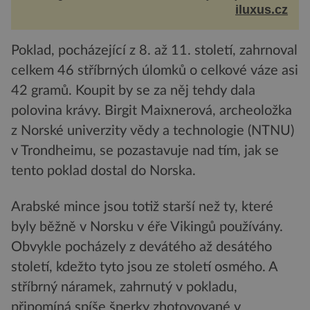
je značka Longines dnes a čím byla i před sto
iluxus.cz
dvacet...
Poklad, pocházející z 8. až 11. století, zahrnoval
celkem 46 stříbrných úlomků o celkové váze asi
42 gramů. Koupit by se za něj tehdy dala
polovina krávy. Birgit Maixnerová, archeoložka
z Norské univerzity vědy a technologie (NTNU)
v Trondheimu, se pozastavuje nad tím, jak se
tento poklad dostal do Norska.
Arabské mince jsou totiž starší než ty, které
byly běžně v Norsku v éře Vikingů používány.
Obvykle pocházely z devátého až desátého
století, kdežto tyto jsou ze století osmého. A
stříbrný náramek, zahrnutý v pokladu,
připomíná spíše šperky zhotovované v