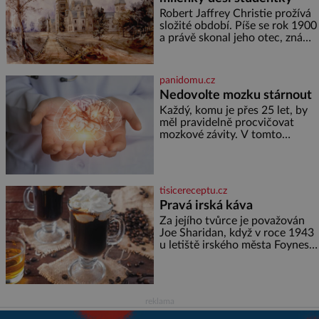
vodou. Za několik dní divné
burácení skutečně ustane. Když
Robert Jaffrey Christie prožívá
o mnoho let později hrobku
složité období. Píše se rok 1900
a právě skonal jeho otec, známý
továrník William Mellis Christie
(1829–1900). Smutná událost je
ale doprovázena ohromným
panidomu.cz
dědictvím
Nedovolte mozku stárnout
Každý, komu je přes 25 let, by
měl pravidelně procvičovat
mozkové závity. V tomto
období se totiž začíná
zhoršovat paměť. Možná máte
problém vzpomenout si na
jméno kolegy z práce. Nebo
tisicereceptu.cz
marně v paměti lovíte název
Pravá irská káva
knížky, kterou jste nedávno
přečetli. Je to opravdu tak, s
Za jejího tvůrce je považován
věkem jako kdyby se paměť
Joe Sharidan, když v roce 1943
rozhodla stávkovat. Cvičte
u letiště irského města Foynes
obsluhoval Američany, kteří
kvůli špatnému počasí nemohli
pokračovat v cestě. Povzbudil
je tehdy kávou,
reklama