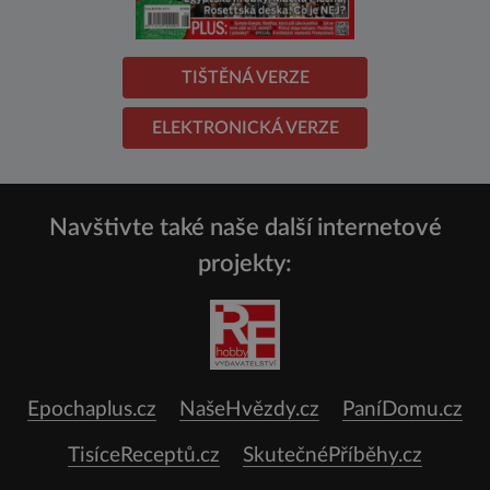
TIŠTĚNÁ VERZE
ELEKTRONICKÁ VERZE
Navštivte také naše další internetové
projekty:
Epochaplus.cz
NašeHvězdy.cz
PaníDomu.cz
TisíceReceptů.cz
SkutečnéPříběhy.cz