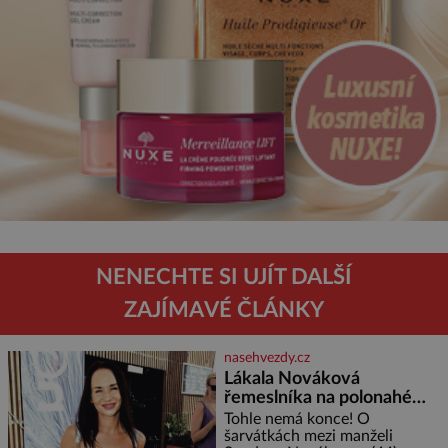
NENECHTE SI UJÍT DALŠÍ
ZAJÍMAVÉ ČLÁNKY
nasehvezdy.cz
Lákala Nováková
řemeslníka na polonahé
tělo!
Tohle nemá konce! O
šarvátkách mezi manželi