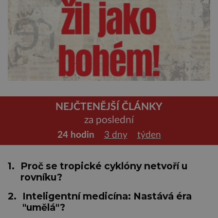
NEJČTENĚJŠÍ ČLÁNKY
za poslední
24 hodin
3 dny
týden
1.
Proč se tropické cyklóny netvoří u
rovníku?
2.
Inteligentní medicína: Nastává éra
"umělá"?