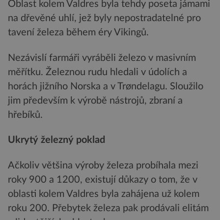
Oblast kolem Valdres byla tehdy poseta jámami
na dřevěné uhlí, jež byly nepostradatelné pro
tavení železa během éry Vikingů.
Nezávislí farmáři vyráběli železo v masivním
měřítku. Železnou rudu hledali v údolích a
horách jižního Norska a v Trøndelagu. Sloužilo
jim především k výrobě nástrojů, zbraní a
hřebíků.
Ukrytý železný poklad
Ačkoliv většina výroby železa probíhala mezi
roky 900 a 1200, existují důkazy o tom, že v
oblasti kolem Valdres byla zahájena už kolem
roku 200. Přebytek železa pak prodávali elitám