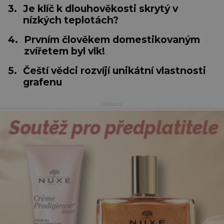
3.
Je klíč k dlouhověkosti skrytý v
nízkých teplotách?
4.
Prvním člověkem domestikovaným
zvířetem byl vlk!
5.
Čeští vědci rozvíjí unikátní vlastnosti
grafenu
reklama