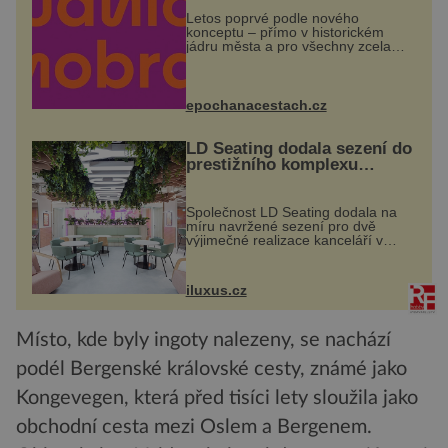
Letos poprvé podle nového
konceptu – přímo v historickém
jádru města a pro všechny zcela
zdarma. Hlavní program se
odehraje na Karlově a Husově
náměstí. Návštěvníci se mohou těšit
na víno, burčák, pes...
epochanacestach.cz
LD Seating dodala sezení do
prestižního komplexu
MediaCityUK v Salfordu
Společnost LD Seating dodala na
míru navržené sezení pro dvě
výjimečné realizace kanceláří v
areálu MediaCityUK v anglickém
Salfordu – konkrétně do budov Blue
Tower a Orange Tower. Komplex
iluxus.cz
budov Media...
Místo, kde byly ingoty nalezeny, se nachází
podél Bergenské královské cesty, známé jako
Kongevegen, která před tisíci lety sloužila jako
obchodní cesta mezi Oslem a Bergenem.