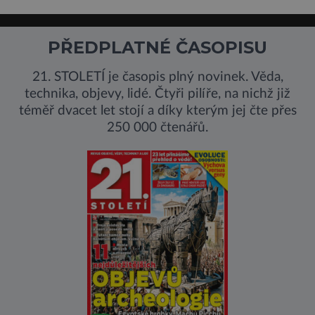
PŘEDPLATNÉ ČASOPISU
21. STOLETÍ je časopis plný novinek. Věda,
technika, objevy, lidé. Čtyři pilíře, na nichž již
téměř dvacet let stojí a díky kterým jej čte přes
250 000 čtenářů.