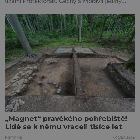
území Protektorátu Čechy a Morava jediný
takový. Další se nacházel na Moravě, konkrétně
v Hodoníně u Kunštátu. Jeho pozůstatky byly
nedávno odkrývány archeology. Někteří z asi
1400 Romů a Sintů, kteří byli v táboře
internováni, v něm vydechli naposledy. Jiné
čekal transport do […]
„Magnet“ pravěkého pohřebiště!
Lidé se k němu vraceli tisíce let
HISTORIE
13.7.2026