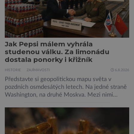
Jak Pepsi málem vyhrála
studenou válku. Za limonádu
dostala ponorky i křižník
HISTORIE
ZAJÍMAVOSTI
6.8.2026
Představte si geopolitickou mapu světa v
pozdních osmdesátých letech. Na jedné straně
Washington, na druhé Moskva. Mezi nimi
jaderný arzenál schopný zničit planetu
padesátkrát dokola, železná opona a miliony
vojáků v permanentní pohotovosti. A pak je tu
Donald Kendall, generální ředitel společnosti
PepsiCo, který se v květnu roku 1989 stává