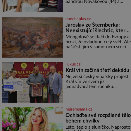
Sandrou Novákovou (44) a
Vojtěchem Moravcem (39) se
toho napsalo už hodně. Ale kdo
by doufal, že horká zem u
epochaplus.cz
herečky ze seriálu Ulice a
Jaroslav ze Šternberka:
režiséra vychladne,
Neexistující šlechtic, který
z Moravy vyžene Mongoly
Mongolové se tlačí do Evropy a
hrozí, že ovládnou celý svět. Ale
naštěstí jim v samotném srdci
Evropy stojí v cestě malé, ale
silné království, které dokáže
dobyvatelské hordy zastavit. Co
iluxus.cz
nedokáže žádná z asijských říší,
Král vín začíná třetí dekádu
co nedokážou Němci – to
Největší český vinařský projekt
dokáže český král. Nebo že by
Král vín ve svém již
ne? Mongolové od roku 1223
jednadvacátém ročníku
postupují podél Kaspického a
představil nejlepší domácí vína.
Azovského moře,
Ta vybírala odborná porota z
celkem 1260 vzorků od 157
vinařů. Král vín, který se – i pře
nejsemsama.cz
Ochlaďte své rozpálené tělo
během chvilky
Léto, teplo a sluníčko. Naprosto