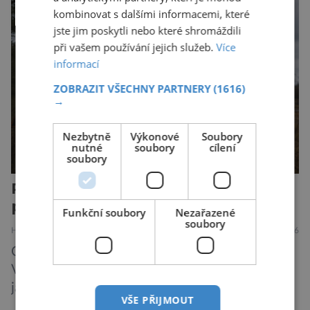
zárodky zbraní typických pro dnešní pavouky.
kombinovat s dalšími informacemi, které
Pavouci, štíři či klíšťata jsou členovci patřící do
jste jim poskytli nebo které shromáždili
skupiny klepítkatců. Vyznačují se takzvanými
při vašem používání jejich služeb.
Více
chelicerami, které u nich představují právě […]
informací
ZOBRAZIT VŠECHNY PARTNERY
(1616)
→
Nezbytně
Výkonové
Soubory
nutné
soubory
cílení
soubory
Plíživá stopa ionizace: Postihuje i
potomky?
Funkční soubory
Nezařazené
soubory
HISTORIE
MEDICÍNA
23.7.2026
Odpověď na otázku v titulku není jednoznačná.
Výbuch atomové bomby v Hirošimě i pozdější
jaderné katastrofy způsobené člověkem sice
VŠE PŘIJMOUT
ukázaly, že silné dávky ionizace zabíjejí a že