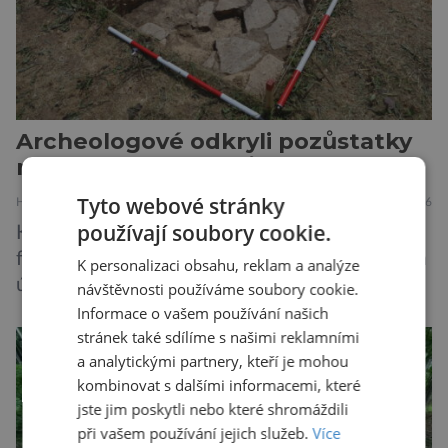
Archeologové odkryli pozůstatky
místa nacistické zvůle na Moravě
Tyto webové stránky
HISTORIE
22.7.2026
používají soubory cookie.
Koncentrační tábor v jihočeských Letech,
fungující jako takzvaný cikánský tábor, nebyl na
K personalizaci obsahu, reklam a analýze
území Protektorátu Čechy a Morava jediný
návštěvnosti používáme soubory cookie.
takový. Další se nacházel na Moravě, konkrétně
Informace o vašem používání našich
stránek také sdílíme s našimi reklamními
v Hodoníně u Kunštátu. Jeho pozůstatky byly
a analytickými partnery, kteří je mohou
nedávno odkrývány archeology. Někteří z asi
kombinovat s dalšími informacemi, které
1400 Romů a Sintů, kteří byli v táboře
jste jim poskytli nebo které shromáždili
internováni, v něm vydechli naposledy. Jiné
při vašem používání jejich služeb.
Více
čekal transport do […]