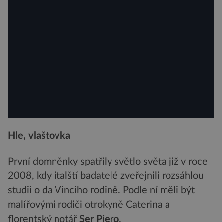
Hle, vlaštovka
První domněnky spatřily světlo světa již v roce
2008, kdy italští badatelé zveřejnili rozsáhlou
studii o da Vinciho rodině. Podle ní měli být
malířovými rodiči otrokyně Caterina a
florentský notář
Ser Piero
.