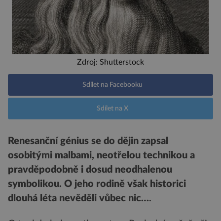
Zdroj: Shutterstock
Sdílet na Facebooku
Sdílet na X
Renesanční génius se do dějin zapsal
osobitými malbami, neotřelou technikou a
pravděpodobně i dosud neodhalenou
symbolikou. O jeho rodině však historici
dlouhá léta nevěděli vůbec nic…
.