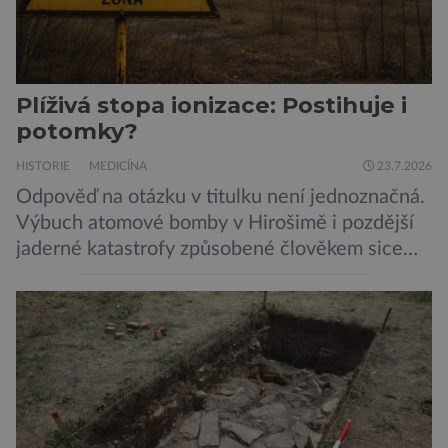
Plíživá stopa ionizace: Postihuje i
potomky?
HISTORIE
MEDICÍNA
23.7.2026
Odpověď na otázku v titulku není jednoznačná.
Výbuch atomové bomby v Hirošimě i pozdější
jaderné katastrofy způsobené člověkem sice
ukázaly, že silné dávky ionizace zabíjejí a že
slabší a dlouhodobé záření poškozuje DNA.
Přesto není stále zcela jasné, nakolik se mutace
vzniklé ozářením přenášejí na potomstvo. Před
pěti lety, těsně před 35. výročím výbuchu
Černobylské jaderné elektrárny, […]