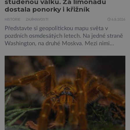
studenou válku. Za limonádu
dostala ponorky i křižník
HISTORIE
ZAJÍMAVOSTI
6.8.2026
Představte si geopolitickou mapu světa v
pozdních osmdesátých letech. Na jedné straně
Washington, na druhé Moskva. Mezi nimi
jaderný arzenál schopný zničit planetu
padesátkrát dokola, železná opona a miliony
vojáků v permanentní pohotovosti. A pak je tu
Donald Kendall, generální ředitel společnosti
PepsiCo, který se v květnu roku 1989 stává
admirálem flotily, jež čítá sedmnáct […]