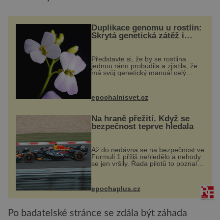
Duplikace genomu u rostlin:
Skrytá genetická zátěž i
evoluční výhoda
Představte si, že by se rostlina
jednou ráno probudila a zjistila, že
má svůj genetický manuál celý
dvakrát. Přesně to se občas v
přírodě stane – a podle nového
výzkumu to může být pro druhy
epochalnisvet.cz
vstupenka...
Na hraně přežití. Když se
bezpečnost teprve hledala
Až do nedávna se na bezpečnost ve
Formuli 1 příliš nehledělo a nehody
se jen vršily. Řada pilotů to poznala
na vlastní kůži, často s trvalými
následky nebo bohužel i ztrátou
života. Dnes nepochopiteln...
epochaplus.cz
Po badatelské stránce se zdála být záhada