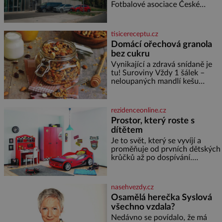
smrti
Fotbalové asociace České
republiky. V rámci tříleté
spolupráce zajistí mobilitu
asociace, reprezentačních týmů
tisicereceptu.cz
i českého fotbalu v regionech.
Domácí ořechová granola
Partner
bez cukru
Vynikající a zdravá snídaně je
tu! Suroviny Vždy 1 šálek –
neloupaných mandlí kešu
ořechů vlašských ořechů
slunečnicových semínek
semínek dýně rozinek 3 šálky
rezidenceonline.cz
ovesných vloček 1 lžíce mlet
Prostor, který roste s
dítětem
Je to svět, který se vyvíjí a
proměňuje od prvních dětských
krůčků až po dospívání.
Správně navržený pokoj
podporuje bezpečí, kreativitu,
soustředění i odpočinek a
nasehvezdy.cz
reaguje na každou etapu života
Osamělá herečka Syslová
a specifické potřeby dítěte. Pro
všechno vzdala?
nejmenší je klíčová
jednoduchost, měkkost a
Nedávno se povídalo, že má