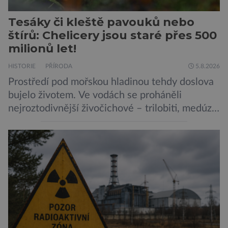
Tesáky či kleště pavouků nebo
štírů: Chelicery jsou staré přes 500
milionů let!
HISTORIE
PŘÍRODA
5.8.2026
Prostředí pod mořskou hladinou tehdy doslova
bujelo životem. Ve vodách se proháněli
nejroztodivnější živočichové – trilobiti, medúzy
či hlavonožci. V dávném kambriu žil také
prazvláštní stonožce podobný tvor, který měl
zárodky zbraní typických pro dnešní pavouky.
Pavouci, štíři či klíšťata jsou členovci patřící do
skupiny klepítkatců. Vyznačují se takzvanými
chelicerami, které u nich představují právě […]