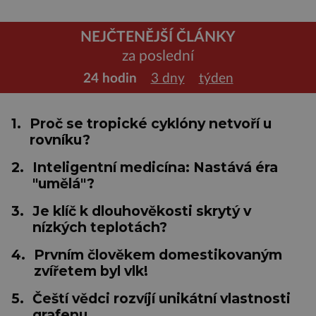
NEJČTENĚJŠÍ ČLÁNKY
za poslední
24 hodin
3 dny
týden
1.
Proč se tropické cyklóny netvoří u
rovníku?
2.
Inteligentní medicína: Nastává éra
"umělá"?
3.
Je klíč k dlouhověkosti skrytý v
nízkých teplotách?
4.
Prvním člověkem domestikovaným
zvířetem byl vlk!
5.
Čeští vědci rozvíjí unikátní vlastnosti
grafenu