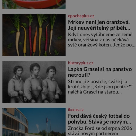
neslyšitelným pípáním, je
světlé pěny a postupně do nich
roztomilý a hodí se i pro
vmíchejte mascarpone, aby
chovatele začátečníky. Jedná
vznikl hladký
epochaplus.cz
se o nenáročného klidného
Mrkev není jen oranžová.
ptáčka, který většinu dne jen
Její neuvěřitelný příběh
posedává. Hodně času tráví na
zemi, kde sbírá zbytky semínek
začíná fialovou barvou
Když dnes vytáhneme ze země
Jeho domovinou je prakticky
mrkev, většina z nás očekává
celá Austrálie s výjimkou
sytě oranžový kořen. Jenže po
pobřežní oblasti.
většinu své historie je mrkev
všechno možné, jen ne
oranžová. Je fialová, žlutá, bílá,
historyplus.cz
někdy dokonce téměř černá. Až
Lapka Grasel si na panstvo
díky stovkám let pečlivého
netroufl?
šlechtění se z ní stává zelenina,
bez které si českou zahradu ani
Strhne ji z postele, sváže ji a
nedokážeme představit. Její
krutě zbije. „Kde jsou peníze?“
příběh je
naléhá Grasel na starou
švadlenku. Když mu to
neprozradí – ostatně ani
nemůže, protože žádné nemá,
iluxus.cz
spokojí se lupič s několika
Ford dává český fotbal do
měďáky a štůčky látky. Zraněná
pohybu. Stává se novým
žena pár dní nato umírá. Je to
partnerem FAČR
muž nebývale krutý. Jeho činy
Značka Ford se od srpna 2026
budí hrůzu ještě dlouho po jeho
stává novým partnerem