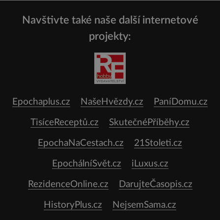
Navštivte také naše další internetové
projekty:
Epochaplus.cz
NašeHvězdy.cz
PaníDomu.cz
TisíceReceptů.cz
SkutečnéPříběhy.cz
EpochaNaCestach.cz
21Stoleti.cz
EpochálníSvět.cz
iLuxus.cz
RezidenceOnline.cz
DarujteČasopis.cz
HistoryPlus.cz
NejsemSama.cz