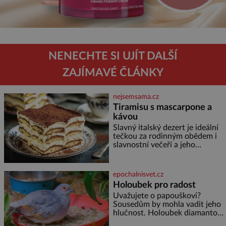
NENECHTE SI UJÍT DALŠÍ
ZAJÍMAVÉ ČLÁNKY
nejsemsama.cz
Tiramisu s mascarpone a
kávou
Slavný italský dezert je ideální
tečkou za rodinným obědem i
slavnostní večeří a jeho
příprava je jednodušší, než se
může zdát. Ingredience pro 4
osoby: 250 g mascarpone 3
epochalnisvet.cz
vejce 80 g cukru 200 g
Holoubek pro radost
cukrářských piškotů 250 ml
Uvažujete o papouškovi?
silné kávy 2 lžíce amaretta
Sousedům by mohla vadit jeho
kakao na posypání Postup:
hlučnost. Holoubek diamantový
Oddělte žloutky od bílků.
komunikuje téměř
Žloutky vyšlehejte s cukrem do