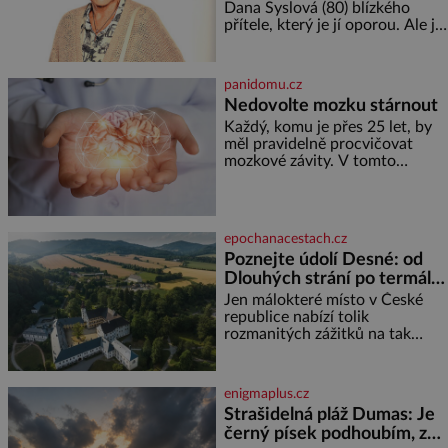
bezpečí, proto by pokoj
Dana Syslová (80) blízkého
miminka měl působit především
přítele, který je jí oporou. Ale je
klidně a útulně. Předškolní věk
to ještě vůbec pravda? V
je
posledních dnech čím dál
častěji mluví o svém odchodu.
panidomu.cz
Dohnala ji snad samota? Půs
Nedovolte mozku stárnout
Každý, komu je přes 25 let, by
měl pravidelně procvičovat
mozkové závity. V tomto
období se totiž začíná
zhoršovat paměť. Možná máte
problém vzpomenout si na
jméno kolegy z práce. Nebo
epochanacestach.cz
marně v paměti lovíte název
Poznejte údolí Desné: od
knížky, kterou jste nedávno
Dlouhých strání po termální
přečetli. Je to opravdu tak, s
věkem jako kdyby se paměť
prameny
Jen málokteré místo v České
rozhodla stávkovat. Cvičte
republice nabízí tolik
rozmanitých zážitků na tak
malém území jako údolí řeky
Desné v srdci Jeseníků. Během
jediného dne můžete
enigmaplus.cz
nahlédnout do útrob jedné z
Strašidelná pláž Dumas: Je
nejvýznamnějších vodních
černý písek podhoubím, ze
elektráren v Evropě, vydat se na