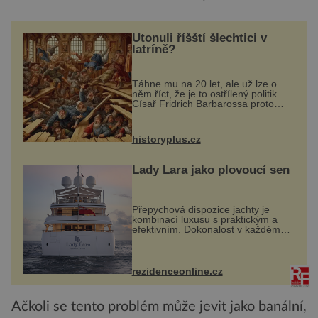
Utonuli říšští šlechtici v
latríně?
Táhne mu na 20 let, ale už lze o
něm říct, že je to ostřílený politik.
Císař Fridrich Barbarossa proto
posílá svého syna a dědice
Jindřicha VI. do Erfurtu, aby se stal
prostředníkem při řešení sporu m...
historyplus.cz
Lady Lara jako plovoucí sen
Přepychová dispozice jachty je
kombinací luxusu s praktickým a
efektivním. Dokonalost v každém
detailu představuje značka Fendi
Casa, kterou byly vybaveny její
paluby. Monacký přístav nabízí
každoročn...
rezidenceonline.cz
Ačkoli se tento problém může jevit jako banální,