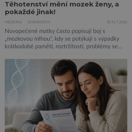
Těhotenství mění mozek ženy, a
pokaždé jinak!
MEDICÍNA
ZAJÍMAVOSTI
31.7.2026
Novopečené matky často popisují boj s
„mozkovou mlhou“, kdy se potýkají s výpadky
krátkodobé paměti, roztržitostí, problémy se
vyjádřit či neschopností udržet pozornost. Tyto
obtíže byly dlouhou dobu připisovány
nedostatku spánku a stresu při péči o
novorozence. Nyní se však ukazuje, že za tím
stojí změny v mozku vyvolané těhotenstvím!
Poporodní mozková mlha, v angličtině […]