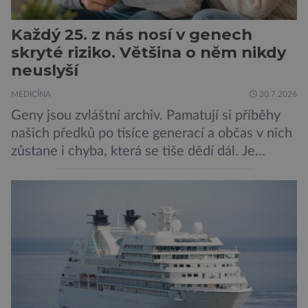
Každý 25. z nás nosí v genech
skryté riziko. Většina o něm nikdy
neuslyší
MEDICÍNA
30.7.2026
Geny jsou zvláštní archiv. Pamatují si příběhy
našich předků po tisíce generací a občas v nich
zůstane i chyba, která se tiše dědí dál. Je
nenápadná. Nepůsobí bolest ani únavu. Člověk
o ní nemusí vědět celý život. Přesto může
jednou rozhodnout o zdraví jeho dítěte. Právě
to je případ řady dědičných onemocnění,
například cystické fibrózy, […]