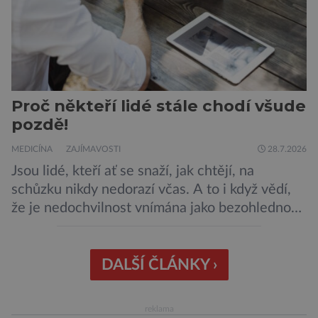
Proč někteří lidé stále chodí všude
pozdě!
MEDICÍNA
ZAJÍMAVOSTI
28.7.2026
Jsou lidé, kteří ať se snaží, jak chtějí, na
schůzku nikdy nedorazí včas. A to i když vědí,
že je nedochvilnost vnímána jako bezohlednost
či projev nedostatečné úcty k protistraně.
Nejnovější průzkumy ukazují, že za to lidé, kteří
chodí chronicky pozdě, možná úplně nemohou.
DALŠÍ ČLÁNKY ›
Jaké jsou nejčastější příčiny nedochvilnosti? A
dá se s ní bojovat? […]
reklama