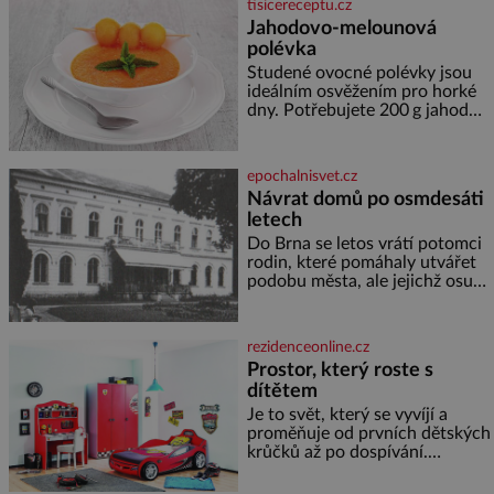
tisicereceptu.cz
inspiroval řadu pověstí. Tato
Jahodovo-melounová
skromná, ale užitečná rostlina
polévka
provází člověka už tisíce let.
Většina lidí vnímá rákos jen jako
Studené ovocné polévky jsou
obyčejnou kulisu letního
ideálním osvěžením pro horké
koupání. Stačí se však podívat
dny. Potřebujete 200 g jahod
600 g žlutého melounu 100 ml
sladkého dezertního vína 50 g
cukru krystal 1 lžíci medu 200 g
epochalnisvet.cz
zakysané sm
Návrat domů po osmdesáti
letech
Do Brna se letos vrátí potomci
rodin, které pomáhaly utvářet
podobu města, ale jejichž osudy
dramaticky přerušila druhá
světová válka. Příběhy rodů
Placzek, Löw-Beer, Fuhrmann,
rezidenceonline.cz
Kohn a Stiassni se stanou
Prostor, který roste s
jednou z hlavních
dítětem
dramaturgických linií festivalu
židovské kultury ŠTETL FEST
Je to svět, který se vyvíjí a
2026. Některé návraty nejsou
proměňuje od prvních dětských
jednoduché. Místa, která si
krůčků až po dospívání.
člověk pamatuje z rodinných
Správně navržený pokoj
vyprávění, už dávno
podporuje bezpečí, kreativitu,