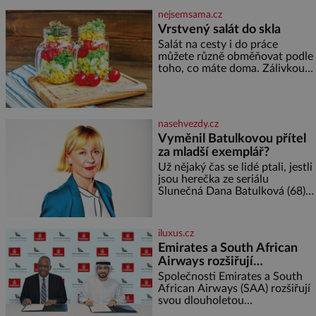
soustředění i odpočinek a
nejsemsama.cz
reaguje na každou etapu života
Vrstvený salát do skla
a specifické potřeby dítěte. Pro
Salát na cesty i do práce
nejmenší je klíčová
můžete různě obměňovat podle
jednoduchost, měkkost a
toho, co máte doma. Zálivkou
bezpečí, proto by pokoj
ho zalijte až těsně před
miminka měl působit především
podáváním, aby zeleninu
klidně a útulně. Předškolní věk
nerozmočila. Na 2 porce
je
potřebujete: ✿ 1/4 ledového
nasehvezdy.cz
nebo jiného salátu (římský salát,
Vyměnil Batulkovou přítel
polníček…) ✿ 1 malá konzerva
za mladší exemplář?
kukuřice ✿ ½ okurky ✿ 2
rajčata Zálivka: ✿ 4 lžíce
Už nějaký čas se lidé ptali, jestli
olivového oleje ✿ 1 lžíci
jsou herečka ze seriálu
citronové šťávy ✿ ½ stroužku
Slunečná Dana Batulková (68) a
její partner, režisér Ondřej Zajíc
(56), ještě vůbec spolu. Herečka
od sebe přítele od samého
iluxus.cz
začátku odhán
Emirates a South African
Airways rozšiřují
partnerství. Cestujícím
Společnosti Emirates a South
nově zpřístupní dalších
African Airways (SAA) rozšiřují
svou dlouholetou
devět destinací v jižní a
codesharovou spolupráci. Nová
střední Africe