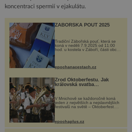
koncentraci spermií v ejakulátu.
ZÁBOŘSKÁ POUŤ 2025
Tradiční Zábořská pouť, která se
koná v neděli 7.9.2025 od 11:00
hod. u kostela v Záboří, části obce
Kly u Mělníka. V programu
naleznete komentovanou prohlídku
kostela, dobovou hudbu, řemesla,
atrakce...
epochanacestach.cz
Zrod Oktoberfestu. Jak
královská svatba
odstartovala největší pivní
festival světa
V Mnichově se každoročně koná
jeden z největších a nejslavnějších
festivalů na světě – Oktoberfest.
Každý rok přiláká miliony
návštěvníků, kteří si vychutnávají
pivo, tradiční jídlo a bavorskou
epochaplus.cz
kultur...