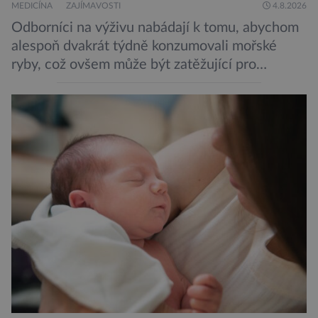
MEDICÍNA
ZAJÍMAVOSTI
4.8.2026
Odborníci na výživu nabádají k tomu, abychom
alespoň dvakrát týdně konzumovali mořské
ryby, což ovšem může být zatěžující pro
peněženku. Dobrou zprávou je, že hvězdou
doporučení se nyní staly konzervované
sardinky, které si může dovolit opravdu každý
„Místo toho, aby poskytovaly izolované
mononutrienty, jsou rybí konzervy kompletní
potravinou,“ říká nutriční specialista Colin
Robertson a zdůrazňuje […]