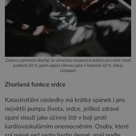
Zatímco optimisté doufají, že chronicky nespavých jedinců po světě chodí
pouhých 20 %, jejich odpůrci tíhnou spíše k hodnotě 60 %. Zdroj:
Unsplash
Zhoršená funkce srdce
Katastrofální následky má krátký spánek i pro
největší pumpu života, srdce, jelikož zdravé
spaní slouží jako účinný štít v boji proti
kardiovaskulárním onemocněním. Osoby, které
spí méně než sedm hodin denně, mají podle