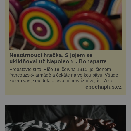
Nestárnoucí hračka. S jojem se
uklidňoval už Napoleon I. Bonaparte
Představte si to: Píše 18. června 1815, jsi členem
francouzský armádě a čekáte na velkou bitvu. Všude
kolem vás jsou děla a ostatní nervózní vojáci. A co
děláte vy? Hrajete si… s jojem! Zdá se v...
epochaplus.cz