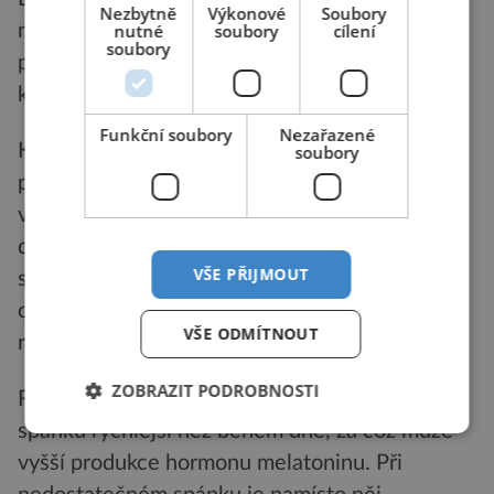
Nezbytně
Výkonové
Soubory
nebyly ušetřeny ani zástupkyně ženského
nutné
soubory
cílení
soubory
pohlaví, u kterých se ale věda zaměřila na
krásu.
Funkční soubory
Nezařazené
Kvalitní spánek totiž v jejich případě stojí za
soubory
pružnou a pevnou pletí s méně viditelnými
vráskami a sklonem k nedokonalostem. Pokud
dámy spí méně než 6,5 hodiny denně, mohou
VŠE PŘIJMOUT
se připravit na souboj s tmavými kruhy pod
očima, zašedlým odstínem pleti a nevzhledně
VŠE ODMÍTNOUT
rozšířenými póry.
ZOBRAZIT PODROBNOSTI
Regenerace kožních buněk je totiž v době
spánku rychlejší než během dne, za což může
vyšší produkce hormonu melatoninu. Při