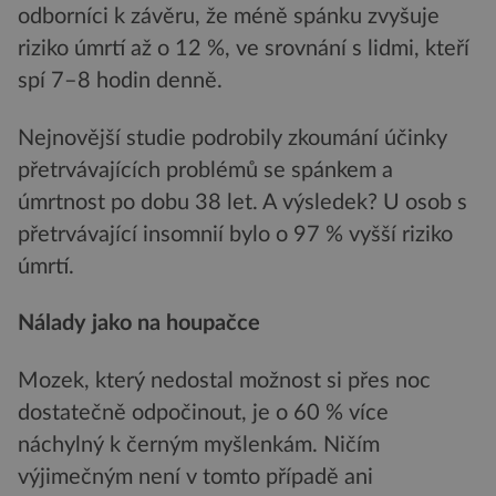
odborníci k závěru, že méně spánku zvyšuje
riziko úmrtí až o 12 %, ve srovnání s lidmi, kteří
spí 7–8 hodin denně.
Nejnovější studie podrobily zkoumání účinky
přetrvávajících problémů se spánkem a
úmrtnost po dobu 38 let. A výsledek? U osob s
přetrvávající insomnií bylo o 97 % vyšší riziko
úmrtí.
Nálady jako na houpačce
Mozek, který nedostal možnost si přes noc
dostatečně odpočinout, je o 60 % více
náchylný k černým myšlenkám. Ničím
výjimečným není v tomto případě ani