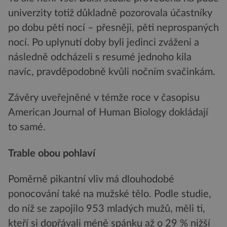
univerzity totiž důkladně pozorovala účastníky
po dobu pěti nocí – přesněji, pěti neprospaných
nocí. Po uplynutí doby byli jedinci zváženi a
následně odcházeli s resumé jednoho kila
navíc, pravděpodobně kvůli nočním svačinkám.
Závěry uveřejněné v témže roce v časopisu
American Journal of Human Biology dokládají
to samé.
Trable obou pohlaví
Poměrně pikantní vliv má dlouhodobé
ponocování také na mužské tělo. Podle studie,
do níž se zapojilo 953 mladých mužů, měli ti,
kteří si dopřávali méně spánku až o 29 % nižší