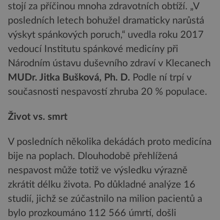
stojí za příčinou mnoha zdravotních obtíží. „V
posledních letech bohužel dramaticky narůstá
výskyt spánkových poruch,“ uvedla roku 2017
vedoucí Institutu spánkové medicíny při
Národním ústavu duševního zdraví v Klecanech
MUDr. Jitka Bušková, Ph. D.
Podle ní trpí v
současnosti nespavostí zhruba 20 % populace.
Život vs. smrt
V posledních několika dekádách proto medicína
bije na poplach. Dlouhodobě přehlížená
nespavost může totiž ve výsledku výrazně
zkrátit délku života. Po důkladné analýze 16
studií, jichž se zúčastnilo na milion pacientů a
bylo prozkoumáno 112 566 úmrtí, došli