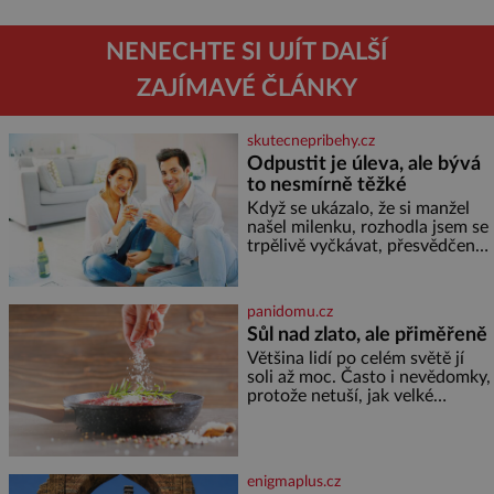
NENECHTE SI UJÍT DALŠÍ
ZAJÍMAVÉ ČLÁNKY
skutecnepribehy.cz
Odpustit je úleva, ale bývá
to nesmírně těžké
Když se ukázalo, že si manžel
našel milenku, rozhodla jsem se
trpělivě vyčkávat, přesvědčena,
že se dříve či později vrátí k
rodině. Možná je to jedna z
nejtěžších věcí na světě. Ale
panidomu.cz
každý, kdo s tím má nějaké
Sůl nad zlato, ale přiměřeně
zkušenosti, se zapřísahá, že
Většina lidí po celém světě jí
pokud odpustíte, znatelně se
soli až moc. Často i nevědomky,
vám uleví. Když se ke mně
protože netuší, jak velké
doneslo, že si manžel pořídil
množství se jí skrývá v
milenku,
průmyslově vyráběných
potravinách, dokonce i těch
sladkých. Sůl je zdravá Ale v
enigmaplus.cz
ani ne třetinovém množství, než