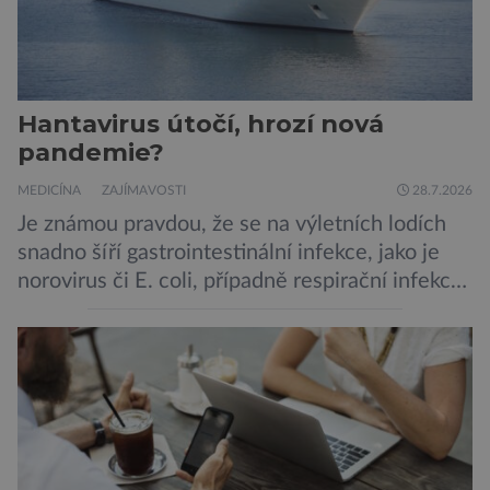
Hantavirus útočí, hrozí nová
pandemie?
MEDICÍNA
ZAJÍMAVOSTI
28.7.2026
Je známou pravdou, že se na výletních lodích
snadno šíří gastrointestinální infekce, jako je
norovirus či E. coli, případně respirační infekce,
jak tomu bylo na počátku pandemie covidu.
Ovšem slyšet o prvním ohnisku hantaviru na
výletní lodi bylo znepokojivé i pro odborníky.
Zdá se, že nebezpečí bylo prozatím zažehnáno.
Máme se bát nové pandemie? Hantavirus […]