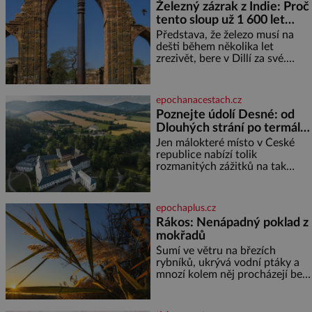
Železný zázrak z Indie: Proč
je pro většinu populace běžné.
tento sloup už 1 600 let
Její základní složky– sodík a
chlór – jsou zásadní pro
nezná rez?
Představa, že železo musí na
správné hospodaření
dešti během několika let
zrezivět, bere v Dillí za své.
Uprostřed komplexu Qutb stojí
více než sedm metrů vysoký
železný sloup, který už přibližně
epochanacestach.cz
1 600 let odolává počasí
Poznejte údolí Desné: od
Dlouhých strání po termální
prameny
Jen málokteré místo v České
republice nabízí tolik
rozmanitých zážitků na tak
malém území jako údolí řeky
Desné v srdci Jeseníků. Během
jediného dne můžete
epochaplus.cz
nahlédnout do útrob jedné z
Rákos: Nenápadný poklad z
nejvýznamnějších vodních
mokřadů
elektráren v Evropě, vydat se na
horské hřebeny, projet se na
Šumí ve větru na březích
koloběžce a den zakončit
rybníků, ukrývá vodní ptáky a
poznáváním památek ve
mnozí kolem něj procházejí bez
Velkých Losinách nebo v
povšimnutí. Přesto právě rákos
termálním
pomáhal stavět domy, vyrábět
lodě, zapisovat první texty a