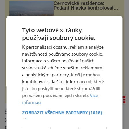
Černovická rezidence:
Pedant Hlávka kontroloval
každou cihlu
Patří mezi sedm novodobých divů
Ukrajiny. Řeč je o obřím
Tyto webové stránky
černovickém areálu, za jehož
vznikem stál slavný český architekt
používají soubory cookie.
Josef Hlávka. Ten si na něm dal
mimořádně záležet. Jeho stavební
historyplus.cz
plány by při ...
K personalizaci obsahu, reklam a analýze
návštěvnosti používáme soubory cookie.
Měkké na dotek, krásné na
Informace o vašem používání našich
pohled
stránek také sdílíme s našimi reklamními
a analytickými partnery, kteří je mohou
Koupelna patří k nejatraktivnějším
místnostem v bytě, vedle ložnice
kombinovat s dalšími informacemi, které
slouží jako místo pro relaxaci a
odpočinek. Koupelnový textil –
jste jim poskytli nebo které shromáždili
ručníky, osušky a koberečky –
při vašem používání jejich služeb.
Více
mohou jako mávnutím kouzelného
rezidenceonline.cz
proutku...
informací
Své výsledky následně vědci uveřejnili roku
ZOBRAZIT VŠECHNY PARTNERY
(1616)
→
2013 v časopise American Journal of
Epidemiology. Menšího rýpavého políčku