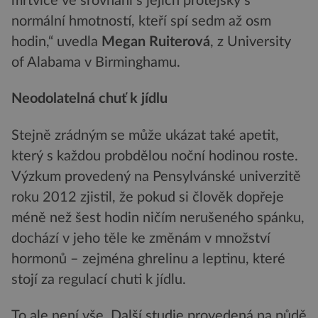
mrtvice ve srovnání s jejich protějšky s
normální hmotností, kteří spí sedm až osm
hodin,“ uvedla
Megan Ruiterová
, z University
of Alabama v Birminghamu.
Neodolatelná chuť k jídlu
Stejně zrádným se může ukázat také apetit,
který s každou probdělou noční hodinou roste.
Výzkum provedený na Pensylvánské univerzitě
roku 2012 zjistil, že pokud si člověk dopřeje
méně než šest hodin ničím nerušeného spánku,
dochází v jeho těle ke změnám v množství
hormonů – zejména ghrelinu a leptinu, které
stojí za regulací chuti k jídlu.
To ale není vše. Další studie provedená na půdě