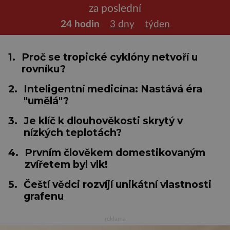
za poslední
24 hodin
3 dny
týden
1.
Proč se tropické cyklóny netvoří u
rovníku?
2.
Inteligentní medicína: Nastává éra
"umělá"?
3.
Je klíč k dlouhověkosti skrytý v
nízkých teplotách?
4.
Prvním člověkem domestikovaným
zvířetem byl vlk!
5.
Čeští vědci rozvíjí unikátní vlastnosti
grafenu
reklama