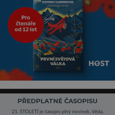
PŘEDPLATNÉ ČASOPISU
21. STOLETÍ je časopis plný novinek. Věda,