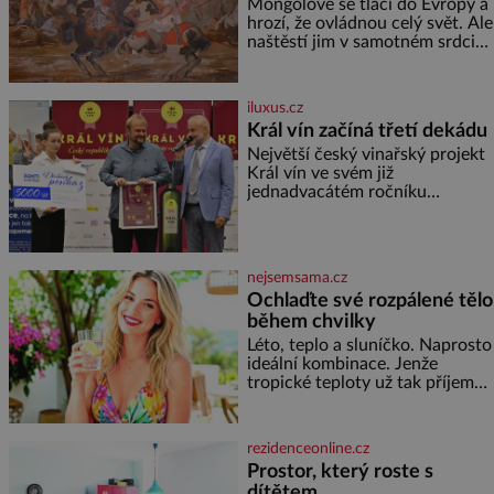
z Moravy vyžene Mongoly
Mongolové se tlačí do Evropy a
hrozí, že ovládnou celý svět. Ale
naštěstí jim v samotném srdci
Evropy stojí v cestě malé, ale
silné království, které dokáže
dobyvatelské hordy zastavit. Co
iluxus.cz
nedokáže žádná z asijských říší,
Král vín začíná třetí dekádu
co nedokážou Němci – to
Největší český vinařský projekt
dokáže český král. Nebo že by
Král vín ve svém již
ne? Mongolové od roku 1223
jednadvacátém ročníku
postupují podél Kaspického a
představil nejlepší domácí vína.
Azovského moře,
Ta vybírala odborná porota z
celkem 1260 vzorků od 157
vinařů. Král vín, který se – i pře
nejsemsama.cz
Ochlaďte své rozpálené tělo
během chvilky
Léto, teplo a sluníčko. Naprosto
ideální kombinace. Jenže
tropické teploty už tak příjemné
nejsou. Víte, jakými potravinami
se můžete rychle ochladit? K
dyž se nám tropy zaryjí pod
rezidenceonline.cz
kůži, hledáme úlevu v bazénu
Prostor, který roste s
nebo pomocí klimatizace. Jenže
dítětem