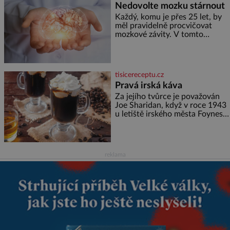
Nedovolte mozku stárnout
Každý, komu je přes 25 let, by
měl pravidelně procvičovat
mozkové závity. V tomto
období se totiž začíná
zhoršovat paměť. Možná máte
problém vzpomenout si na
jméno kolegy z práce. Nebo
tisicereceptu.cz
marně v paměti lovíte název
Pravá irská káva
knížky, kterou jste nedávno
přečetli. Je to opravdu tak, s
Za jejího tvůrce je považován
věkem jako kdyby se paměť
Joe Sharidan, když v roce 1943
rozhodla stávkovat. Cvičte
u letiště irského města Foynes
obsluhoval Američany, kteří
kvůli špatnému počasí nemohli
pokračovat v cestě. Povzbudil
je tehdy kávou,
reklama