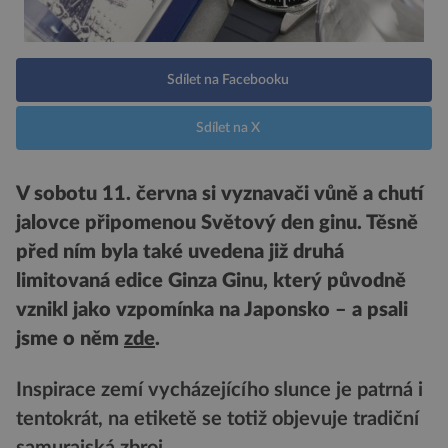
Sdílet na Facebooku
Sdílet na X
V sobotu 11. června si vyznavači vůně a chutí
jalovce připomenou Světový den ginu. Těsně
před ním byla také uvedena již druhá
limitovaná edice Ginza Ginu, který původně
vznikl jako vzpomínka na Japonsko – a psali
jsme o něm
zde
.
Inspirace zemí vycházejícího slunce je patrná i
tentokrát, na etiketě se totiž objevuje tradiční