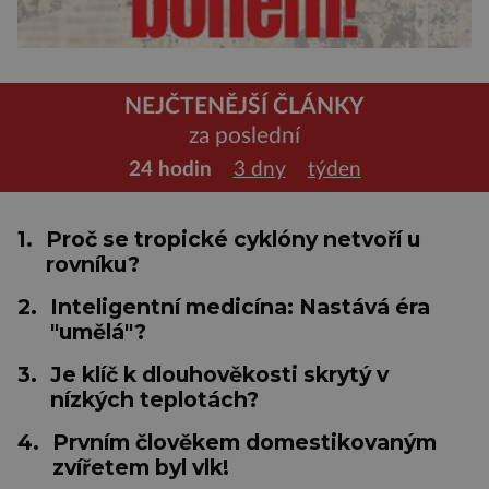
NEJČTENĚJŠÍ ČLÁNKY
za poslední
24 hodin
3 dny
týden
1.
Proč se tropické cyklóny netvoří u
rovníku?
2.
Inteligentní medicína: Nastává éra
"umělá"?
3.
Je klíč k dlouhověkosti skrytý v
nízkých teplotách?
4.
Prvním člověkem domestikovaným
zvířetem byl vlk!