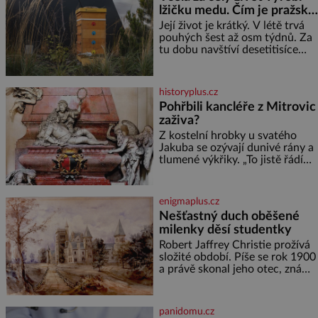
náročným obdobím. Od té
lžičku medu. Čím je pražský
chvíle, co máme vnoučata, mi
med ze střech tak ceněný?
dcera čím dál častěji volá o
Její život je krátký. V létě trvá
pomoc, co se hlídání týče. Dalo
pouhých šest až osm týdnů. Za
by se
tu dobu navštíví desetitisíce
květů, nalétá stovky kilometrů a
vyrobí přibližně devět gramů
medu – zhruba jednu čajovou
historyplus.cz
lžičku. Sama o sobě se může
Pohřbili kancléře z Mitrovic
zdát bezvýznamná. Teprve když
zaživa?
se spojí s dalšími desítkami tisíc
příslušnic svého včelstva,
Z kostelní hrobky u svatého
vznikne jeden z
Jakuba se ozývají dunivé rány a
nejdokonalejších organismů
tlumené výkřiky. „To jistě řádí
duch,“ myslí si pověrčiví lidé.
Ani za dvě kopy grošů by se
nikdo neodvážil podzemní
enigmaplus.cz
hrobku otevřít a její poklop tak
Nešťastný duch oběšené
raději jen skrápí svěcenou
milenky děsí studentky
vodou. Za několik dní divné
burácení skutečně ustane. Když
Robert Jaffrey Christie prožívá
o mnoho let později hrobku
složité období. Píše se rok 1900
a právě skonal jeho otec, známý
továrník William Mellis Christie
(1829–1900). Smutná událost je
ale doprovázena ohromným
panidomu.cz
dědictvím