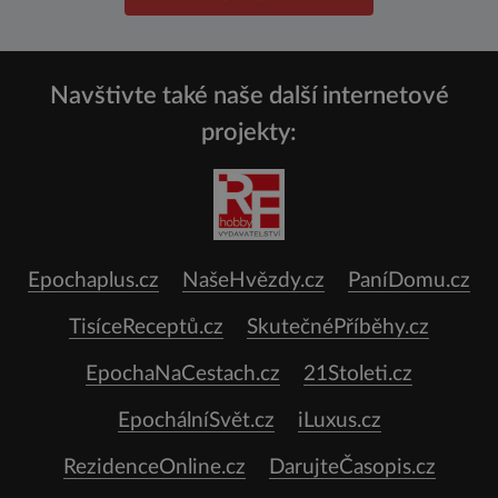
Navštivte také naše další internetové
projekty:
Epochaplus.cz
NašeHvězdy.cz
PaníDomu.cz
TisíceReceptů.cz
SkutečnéPříběhy.cz
EpochaNaCestach.cz
21Stoleti.cz
EpochálníSvět.cz
iLuxus.cz
RezidenceOnline.cz
DarujteČasopis.cz