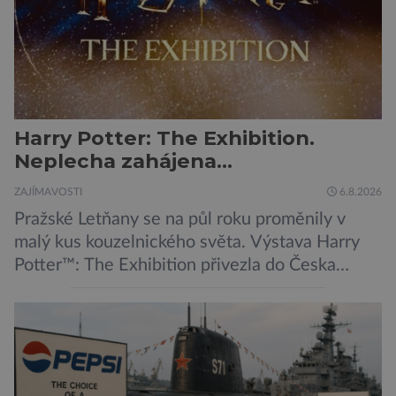
Harry Potter: The Exhibition.
Neplecha zahájena…
ZAJÍMAVOSTI
6.8.2026
Pražské Letňany se na půl roku proměnily v
malý kus kouzelnického světa. Výstava Harry
Potter™: The Exhibition přivezla do Česka
originální filmové kostýmy a rekvizity,
Bradavice, Hagridovu chýši i učebny, ve
kterých si můžete zkusit kouzla na vlastní kůži.
Nechte tedy mudlovské starosti přede dveřmi.
Neplecha byla zahájena. Dopis z Bradavic