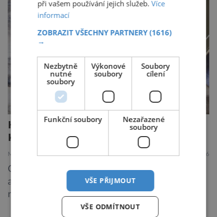
při vašem používání jejich služeb.
Více
Donald Kendall, generální ředitel společnosti
informací
PepsiCo, který se v květnu roku 1989 stává
ZOBRAZIT VŠECHNY PARTNERY
(1616)
admirálem flotily, jež čítá sedmnáct […]
→
Nezbytně
Výkonové
Soubory
nutné
soubory
cílení
soubory
Funkční soubory
Nezařazené
Hit zdravého stravování:
soubory
Konzervované sardinky!
MEDICÍNA
ZAJÍMAVOSTI
4.8.2026
Odborníci na výživu nabádají k tomu, abychom
VŠE PŘIJMOUT
alespoň dvakrát týdně konzumovali mořské
ryby, což ovšem může být zatěžující pro
VŠE ODMÍTNOUT
peněženku. Dobrou zprávou je, že hvězdou