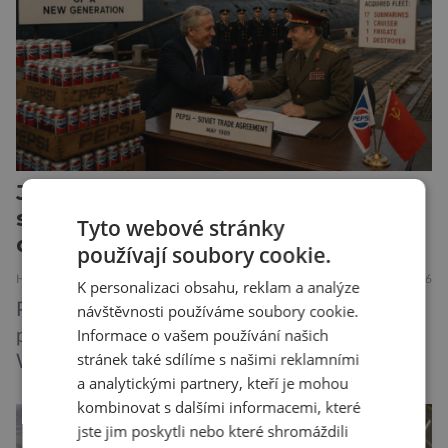
možná stále nepřišel, ale […]
Jak Pepsi málem vyhrála
studenou válku. Za limonádu
Tyto webové stránky
dostala ponorky i křižník
používají soubory cookie.
HISTORIE
ZAJÍMAVOSTI
6.8.2026
K personalizaci obsahu, reklam a analýze
Představte si geopolitickou mapu světa v
návštěvnosti používáme soubory cookie.
Informace o vašem používání našich
pozdních osmdesátých letech. Na jedné straně
stránek také sdílíme s našimi reklamními
Washington, na druhé Moskva. Mezi nimi
a analytickými partnery, kteří je mohou
jaderný arzenál schopný zničit planetu
kombinovat s dalšími informacemi, které
padesátkrát dokola, železná opona a miliony
jste jim poskytli nebo které shromáždili
vojáků v permanentní pohotovosti. A pak je tu