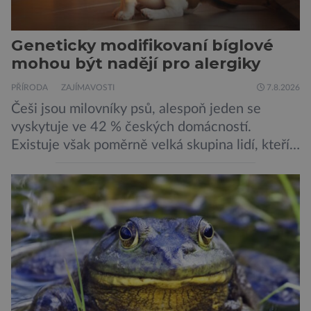
Geneticky modifikovaní bíglové
mohou být nadějí pro alergiky
PŘÍRODA
ZAJÍMAVOSTI
7.8.2026
Češi jsou milovníky psů, alespoň jeden se
vyskytuje ve 42 % českých domácností.
Existuje však poměrně velká skupina lidí, kteří
by si psa rádi pořídili, ale nemohou, protože
jsou alergičtí. Jejich imunitní systém
přecitlivěle reaguje na proteiny obsažené v
psích slinách, potu, moči a šupinkách kůže,
zachycených v srsti. Vědci nyní geneticky
upravili psy, aby […]