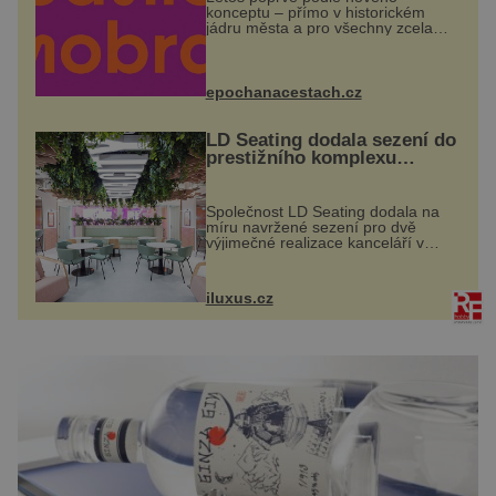
konceptu – přímo v historickém
jádru města a pro všechny zcela
zdarma. Hlavní program se
odehraje na Karlově a Husově
náměstí. Návštěvníci se mohou těšit
na víno, burčák, pes...
epochanacestach.cz
LD Seating dodala sezení do
prestižního komplexu
MediaCityUK v Salfordu
Společnost LD Seating dodala na
míru navržené sezení pro dvě
výjimečné realizace kanceláří v
areálu MediaCityUK v anglickém
Salfordu – konkrétně do budov Blue
Tower a Orange Tower. Komplex
iluxus.cz
budov Media...