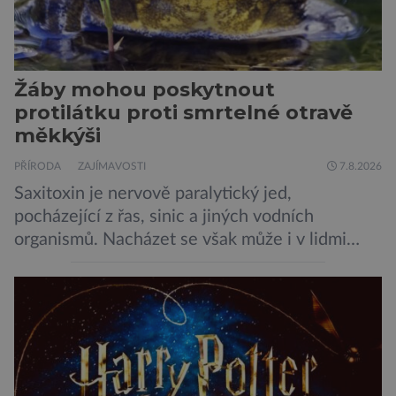
Žáby mohou poskytnout
protilátku proti smrtelné otravě
měkkýši
PŘÍRODA
ZAJÍMAVOSTI
7.8.2026
Saxitoxin je nervově paralytický jed,
pocházející z řas, sinic a jiných vodních
organismů. Nacházet se však může i v lidmi
konzumovaných mlžích, jako jsou ústřice nebo
slávky. K příznakům otravy patří paralýza
dýchacích cest, dojít však může až k udušení.
Dosud proti tomuto jedu neexistovala
protilátka, nyní ji zřejmě vědci objevili, ovšem
její zdroj je […]