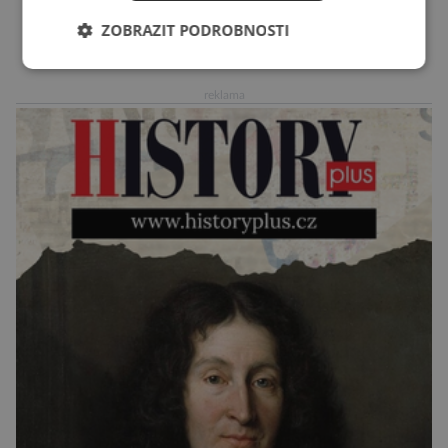
doporučení se nyní staly konzervované
ZOBRAZIT PODROBNOSTI
sardinky, které si může dovolit opravdu každý
DALŠÍ ČLÁNKY ›
„Místo toho, aby poskytovaly izolované
mononutrienty, jsou rybí konzervy kompletní
reklama
potravinou,“ říká nutriční specialista Colin
Robertson a zdůrazňuje […]