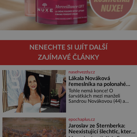
NENECHTE SI UJÍT DALŠÍ
ZAJÍMAVÉ ČLÁNKY
nasehvezdy.cz
Lákala Nováková
řemeslníka na polonahé
tělo!
Tohle nemá konce! O
šarvátkách mezi manželi
Sandrou Novákovou (44) a
Vojtěchem Moravcem (39) se
toho napsalo už hodně. Ale kdo
by doufal, že horká zem u
epochaplus.cz
herečky ze seriálu Ulice a
Jaroslav ze Šternberka:
režiséra vychladne,
Neexistující šlechtic, který