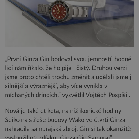
„První Ginza Gin bodoval svou jemností, hodně
lidí nám říkalo, že ho pije i čistý. Druhou verzi
jsme proto chtěli trochu změnit a udělali jsme ji
silnější a výraznější, aby více vynikla v
míchaných drincích,“ vysvětlil Vojtěch Pospíšil.
Nová je také etiketa, na níž ikonické hodiny
Seiko na střeše budovy Wako ve čtvrti Ginza
nahradila samurajská zbroj. Gin si tak okamžitě
vysloužil přezdívku „Ginza Gin Samurai“.