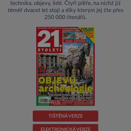
technika, objevy, lidé. Čtyři pilíře, na nichž již
téměř dvacet let stojí a díky kterým jej čte přes
250 000 čtenářů.
TIŠTĚNÁ VERZE
ELEKTRONICKÁ VERZE