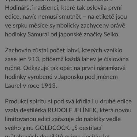
Hodinářští nadšenci, které tak oslovila první
edice, navíc nemusí smutnět – na etiketě jsou
ve srpku měsíce symbolicky zachyceny právě
hodinky Samurai od japonské značky Seiko.
Zachován zůstal počet lahví, kterých vzniklo
zase jen 913, přičemž každá lahev je číslována
ručně. Odkazuje tak opět na první náramkové
hodinky vyrobené v Japonsku pod jménem
Laurel v roce 1913.
Produkci spiritu si pod svá křídla i u druhé edice
vzala destilérka RUDOLF JELÍNEK, která novou
limitovanou edici zařazuje do nabídky vedle
svého ginu GOLDCOCK. „S destilací
průtahových destilátů máme desítky let