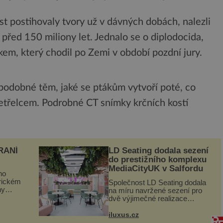
st postihovaly tvory už v dávných dobách, nalezli
l před 150 miliony let. Jednalo se o diplodocida,
em, který chodil po Zemi v období pozdní jury.
 podobné těm, jaké se ptákům vytvoří poté, co
vetřelcem. Podrobné CT snímky krčních kostí
RANÍ
LD Seating dodala sezení
do prestižního komplexu
MediaCityUK v Salfordu
ho
orickém
Společnost LD Seating dodala
ny
na míru navržené sezení pro
ogram
dvě výjimečné realizace
kanceláří v areálu MediaCityUK
vníci
v anglickém Salfordu –
iluxus.cz
burčák,
konkrétně do budov Blue Tower