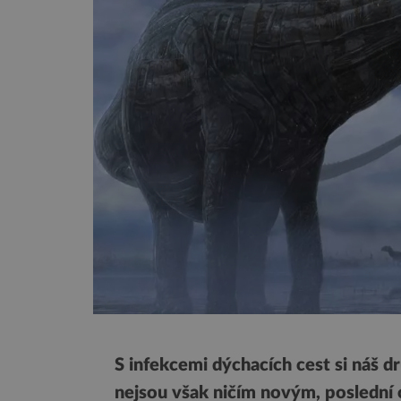
S infekcemi dýchacích cest si náš d
nejsou však ničím novým, poslední o