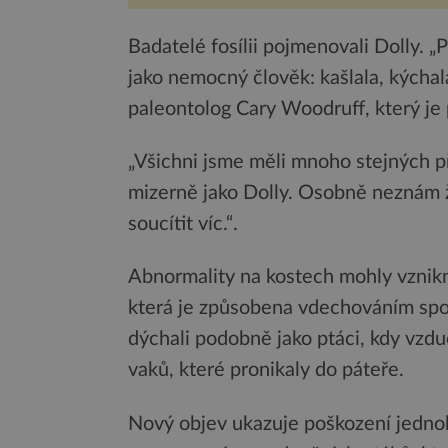
pes...
Badatelé fosílii pojmenovali Dolly. „
jako nemocný člověk: kašlala, kýchal
paleontolog Cary Woodruff, který j
„Všichni jsme měli mnoho stejných př
mizerně jako Dolly. Osobně neznám 
soucítit víc.“.
Abnormality na kostech mohly vznikn
která je způsobena vdechováním spor
dýchali podobně jako ptáci, kdy vzd
vaků, které pronikaly do páteře.
Nový objev ukazuje poškození jednoh