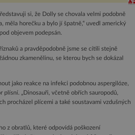
a Orange Tower. Komplex
budov Media...
Představuji si, že Dolly se chovala velmi podobně
a, měla horečku a bylo jí špatně,“ uvedl americký
e pod objevem podepsán.
íznaků a pravděpodobně jsme se cítili stejně
žádnou zkamenělinu, se kterou bych se dokázal
out jako reakce na infekci podobnou aspergilóze,
 plísní. „Dinosauři, včetně obřích sauropodů,
uch procházel plícemi a také soustavami vzdušných
o z obratlů, které odpovídá poškození