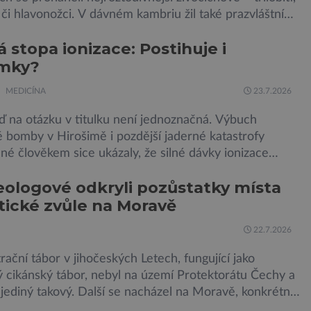
i hlavonožci. V dávném kambriu žil také prazvláštní
 podobný tvor, který měl zárodky zbraní typických pro
vá stopa ionizace: Postihuje i
avouky. Pavouci, štíři či klíšťata jsou členovci patřící do
mky?
klepítkatců. Vyznačují se takzvanými chelicerami, které
ředstavují právě […]
MEDICÍNA
23.7.2026
 na otázku v titulku není jednoznačná. Výbuch
 bomby v Hirošimě i pozdější jaderné katastrofy
é člověkem sice ukázaly, že silné dávky ionizace
 a že slabší a dlouhodobé záření poškozuje DNA. Přesto
ologové odkryli pozůstatky místa
le zcela jasné, nakolik se mutace vzniklé ozářením
tické zvůle na Moravě
í na potomstvo. Před pěti lety, těsně před 35. výročím
 Černobylské jaderné elektrárny, […]
22.7.2026
ační tábor v jihočeských Letech, fungující jako
 cikánský tábor, nebyl na území Protektorátu Čechy a
jediný takový. Další se nacházel na Moravě, konkrétně
íně u Kunštátu. Jeho pozůstatky byly nedávno