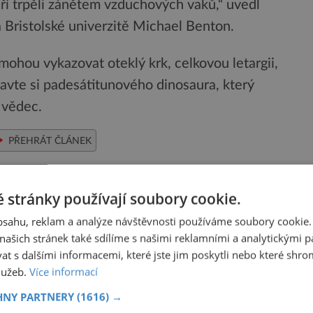
í trpěli zánětem vzduchových vaků,“ uvedl
 Bristolské univerzitě Michael Benton.
ohou vykazovat oteklý krk, celkovou letargii,
stavte si padesátitunového dinosaura, který
 vědec.
PŘEHRÁT ČLÁNEK
 stránky používají soubory cookie.
Sdílet na X
obsahu, reklam a analýze návštěvnosti používáme soubory cookie.
ašich stránek také sdílíme s našimi reklamními a analytickými par
Další článek
 s dalšími informacemi, které jste jim poskytli nebo které shro
a:
Velkolepé plány: Znovu k Plutu a také ke
služeb.
Více informací
hvězdám!
HNY PARTNERY
(1616) →