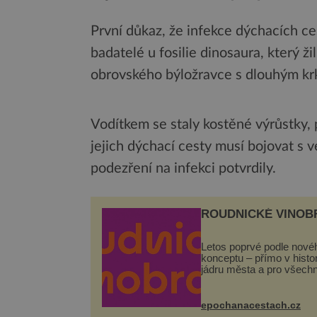
První důkaz, že infekce dýchacích ce
badatelé u fosilie dinosaura, který ži
obrovského býložravce s dlouhým krk
Vodítkem se staly kostěné výrůstky,
jejich dýchací cesty musí bojovat s 
podezření na infekci potvrdily.
ROUDNICKÉ VINOB
Letos poprvé podle nové
konceptu – přímo v hist
jádru města a pro všech
zcela zdarma. Hlavní pr
se odehraje na Karlově a
Husově náměstí. Návště
epochanacestach.cz
se mohou těšit na víno, 