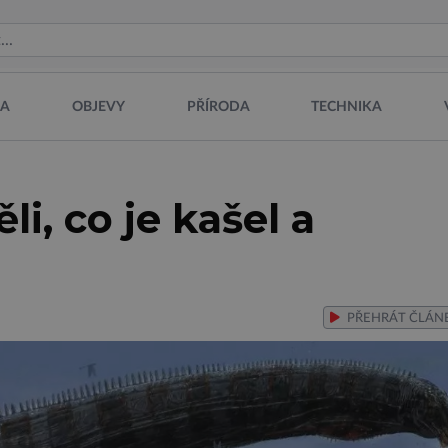
NA
OBJEVY
PŘÍRODA
TECHNIKA
li, co je kašel a
PŘEHRÁT
ČLÁN