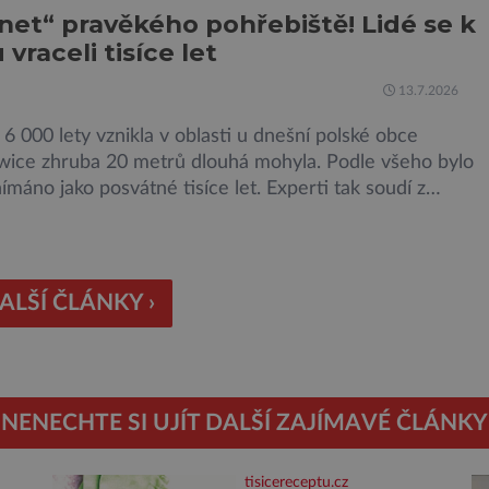
et“ pravěkého pohřebiště! Lidé se k
y archeology. Někteří z asi 1400 Romů a Sintů, kteří
vraceli tisíce let
áboře internováni, v něm vydechli naposledy. Jiné čekal
t do […]
13.7.2026
 6 000 lety vznikla v oblasti u dnešní polské obce
ice zhruba 20 metrů dlouhá mohyla. Podle všeho bylo
ímáno jako posvátné tisíce let. Experti tak soudí z
 o dost mladších kruhových mohyl, které se nacházejí v
tarší. Na archeologických pracích se podíleli experti ze
ské univerzity v Plzni, […]
ALŠÍ ČLÁNKY ›
NENECHTE SI UJÍT DALŠÍ ZAJÍMAVÉ ČLÁNKY
tisicereceptu.cz