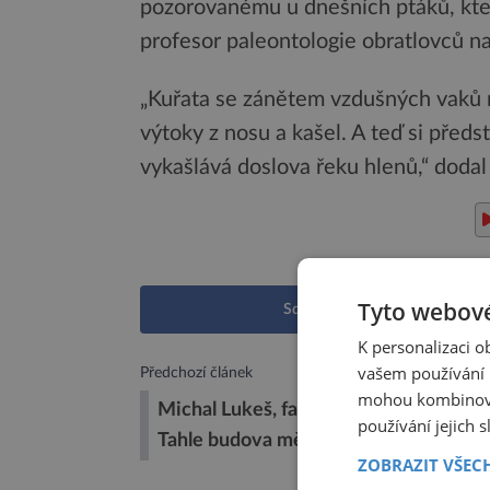
pozorovanému u dnešních ptáků, kteř
profesor paleontologie obratlovců na
„Kuřata se zánětem vzdušných vaků m
výtoky z nosu a kašel. A teď si před
vykašlává doslova řeku hlenů,“ dodal
Tyto webové
Sdílet na Facebooku
K personalizaci 
vašem používání n
Předchozí článek
mohou kombinovat
Michal Lukeš, fantom Národního muze
používání jejich 
Tahle budova mě „vcucla“
ZOBRAZIT VŠEC