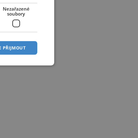
Nezařazené
soubory
E PŘIJMOUT