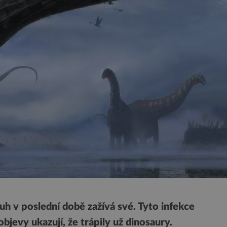
ruh v poslední době zažívá své. Tyto infekce
bjevy ukazují, že trápily už dinosaury.