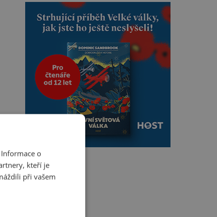
 Informace o
tnery, kteří je
máždili při vašem