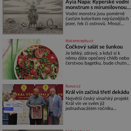
Ayia Napa: Kyperské vodní
monstrum s mírumilovnou
povahou
Vodní monstra jsou poměrně
častým koloritem nejrůznějších
jezer, řek či ostrovů. Mnozí
skeptici to přikládají hlavně
snaze dané místo zviditelnit a
přitáhnout k němu pozornost
tisicereceptu.cz
záhadám nakloněných turi
Čočkový salát se šunkou
Je lehký, zdravý, a když si k
němu dáte opečený chléb nebo
čerstvou bagetku, bude chutnat
jedna báseň. Suroviny 250 g
vaší oblíbené čočky 150 g
cherry rajčátek 1 velká červená
cibule 2 lžíce
iluxus.cz
Král vín začíná třetí dekádu
Největší český vinařský projekt
Král vín ve svém již
jednadvacátém ročníku
představil nejlepší domácí vína.
Ta vybírala odborná porota z
celkem 1260 vzorků od 157
vinařů. Král vín, který se – i pře