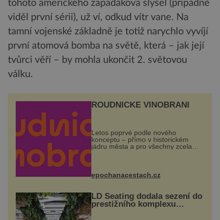
tohoto amerického zapadákova slyšel (případně
viděl první sérii), už ví, odkud vítr vane. Na
tamní vojenské základně je totiž narychlo vyvíjí
první atomová bomba na světě, která – jak její
tvůrci věří – by mohla ukončit 2. světovou
válku.
ROUDNICKÉ VINOBRANÍ
Letos poprvé podle nového
konceptu – přímo v historickém
jádru města a pro všechny zcela
zdarma. Hlavní program se
odehraje na Karlově a Husově
náměstí. Návštěvníci se mohou těšit
na víno, burčák, pes...
epochanacestach.cz
LD Seating dodala sezení do
prestižního komplexu
MediaCityUK v Salfordu