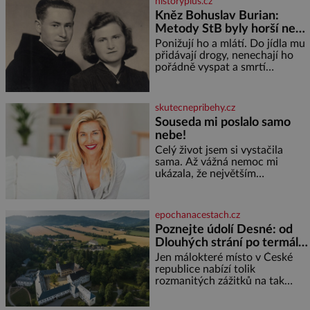
historyplus.cz
Kněz Bohuslav Burian:
Metody StB byly horší než
gestapácké trýznění
Ponižují ho a mlátí. Do jídla mu
přidávají drogy, nenechají ho
pořádně vyspat a smrtí
vyhrožují i jeho nejbližším.
Burian kruté týrání nevydrží a
estébákům podepíše všechno,
skutecnepribehy.cz
co po něm chtějí. Svým
Souseda mi poslalo samo
podpisem jim potvrdí také to, že
nebe!
na něj během výslechů nikdo
nevyvíjel fyzický ani psychický
Celý život jsem si vystačila
nátlak. Syn brněnského řezníka
sama. Až vážná nemoc mi
chce být knězem a
ukázala, že největším
bohatstvím nejsou peníze ani
vlastní byt, ale člověk, který je
ochotný podat pomocnou ruku.
epochanacestach.cz
Vždycky jsem byla spíš
Poznejte údolí Desné: od
samotářka. Nepotřebovala jsem
Dlouhých strání po termální
kolem sebe partu kamarádek
prameny
ani partnera. Stačily mi knihy,
Jen málokteré místo v České
práce a hlavně klid. Hned po
republice nabízí tolik
studiích jsem odešla z rodného
rozmanitých zážitků na tak
města,
malém území jako údolí řeky
Desné v srdci Jeseníků. Během