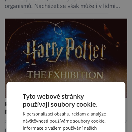
organismů. Nacházet se však může i v lidmi
konzumovaných mlžích, jako jsou ústřice nebo
slávky. K příznakům otravy patří paralýza
dýchacích cest, dojít však může až k udušení.
Dosud proti tomuto jedu neexistovala
protilátka, nyní ji zřejmě vědci objevili, ovšem
její zdroj je […]
Tyto webové stránky
Harry Potter: The Exhibition.
používají soubory cookie.
Neplecha zahájena…
K personalizaci obsahu, reklam a analýze
návštěvnosti používáme soubory cookie.
ZAJÍMAVOSTI
6.8.2026
Informace o vašem používání našich
Pražské Letňany se na půl roku proměnily v