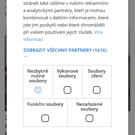
stránek také sdílíme s našimi reklamními
malý kus kouzelnického světa. Výstava Harry
a analytickými partnery, kteří je mohou
Potter™: The Exhibition přivezla do Česka
kombinovat s dalšími informacemi, které
originální filmové kostýmy a rekvizity,
jste jim poskytli nebo které shromáždili
Bradavice, Hagridovu chýši i učebny, ve
při vašem používání jejich služeb.
Více
kterých si můžete zkusit kouzla na vlastní kůži.
informací
Nechte tedy mudlovské starosti přede dveřmi.
ZOBRAZIT VŠECHNY PARTNERY
(1616)
Neplecha byla zahájena. Dopis z Bradavic
→
možná stále nepřišel, ale […]
Nezbytně
Výkonové
Soubory
nutné
soubory
cílení
soubory
Funkční soubory
Nezařazené
soubory
Jak Pepsi málem vyhrála
studenou válku. Za limonádu
dostala ponorky i křižník