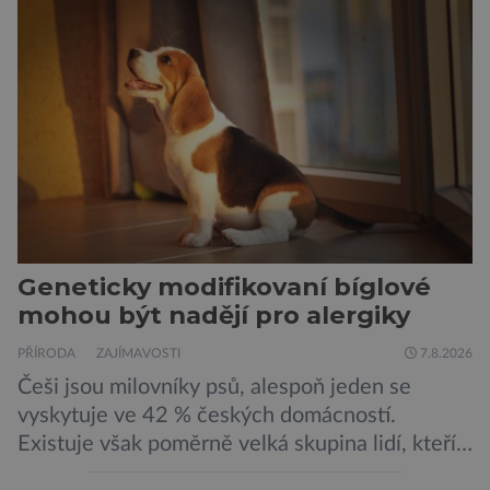
Geneticky modifikovaní bíglové
mohou být nadějí pro alergiky
PŘÍRODA
ZAJÍMAVOSTI
7.8.2026
Češi jsou milovníky psů, alespoň jeden se
vyskytuje ve 42 % českých domácností.
Existuje však poměrně velká skupina lidí, kteří
by si psa rádi pořídili, ale nemohou, protože