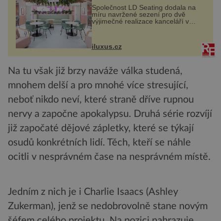
Společnost LD Seating dodala na
míru navržené sezení pro dvě
výjimečné realizace kanceláří v
areálu MediaCityUK v anglickém
Salfordu – konkrétně do budov Blue
Tower a Orange Tower. Komplex
iluxus.cz
budov Media...
Na tu však již brzy naváže válka studená,
mnohem delší a pro mnohé více stresující,
neboť nikdo neví, které straně dříve rupnou
nervy a započne apokalypsu. Druhá série rozvíjí
již započaté dějové zápletky, které se týkají
osudů konkrétních lidí. Těch, kteří se náhle
ocitli v nesprávném čase na nesprávném místě.
Jedním z nich je i Charlie Isaacs (Ashley
Zukerman), jenž se nedobrovolně stane novým
šéfem celého projektu. Na pozici nahrazuje