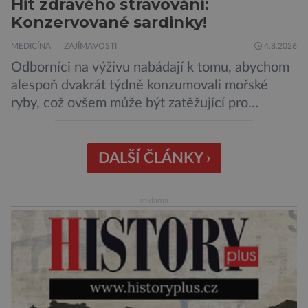
Hit zdravého stravování:
Konzervované sardinky!
MEDICÍNA
ZAJÍMAVOSTI
4.8.2026
Odborníci na výživu nabádají k tomu, abychom
alespoň dvakrát týdně konzumovali mořské
ryby, což ovšem může být zatěžující pro
peněženku. Dobrou zprávou je, že hvězdou
doporučení se nyní staly konzervované
sardinky, které si může dovolit opravdu každý
DALŠÍ ČLÁNKY ›
„Místo toho, aby poskytovaly izolované
mononutrienty, jsou rybí konzervy kompletní
reklama
potravinou,“ říká nutriční specialista Colin
Robertson a zdůrazňuje […]