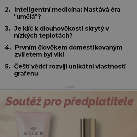
2.
Inteligentní medicína: Nastává éra
"umělá"?
3.
Je klíč k dlouhověkosti skrytý v
nízkých teplotách?
4.
Prvním člověkem domestikovaným
zvířetem byl vlk!
5.
Čeští vědci rozvíjí unikátní vlastnosti
grafenu
reklama