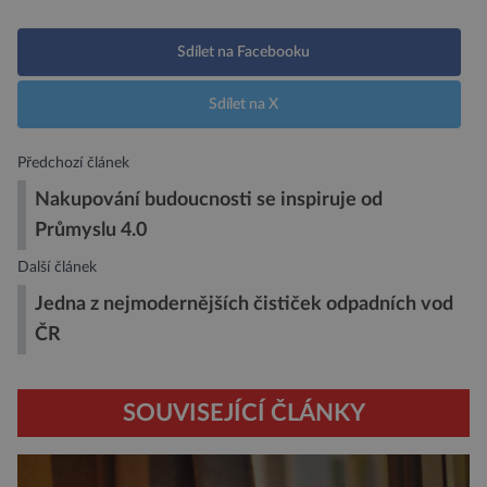
Sdílet na Facebooku
Sdílet na X
Předchozí článek
Nakupování budoucnosti se inspiruje od
Průmyslu 4.0
Další článek
Jedna z nejmodernějších čističek odpadních vod
ČR
SOUVISEJÍCÍ ČLÁNKY