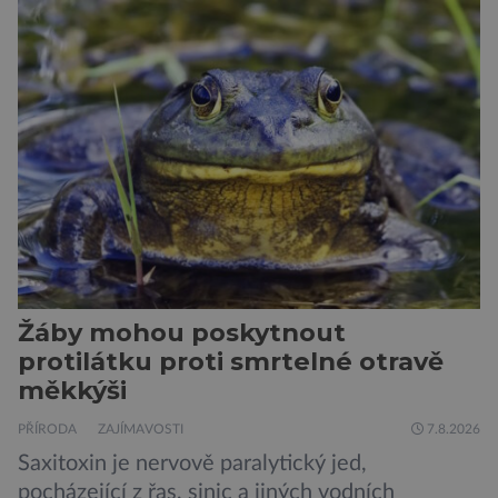
jsou alergičtí. Jejich imunitní systém
přecitlivěle reaguje na proteiny obsažené v
psích slinách, potu, moči a šupinkách kůže,
zachycených v srsti. Vědci nyní geneticky
upravili psy, aby […]
Žáby mohou poskytnout
protilátku proti smrtelné otravě
měkkýši
PŘÍRODA
ZAJÍMAVOSTI
7.8.2026
Saxitoxin je nervově paralytický jed,
pocházející z řas, sinic a jiných vodních