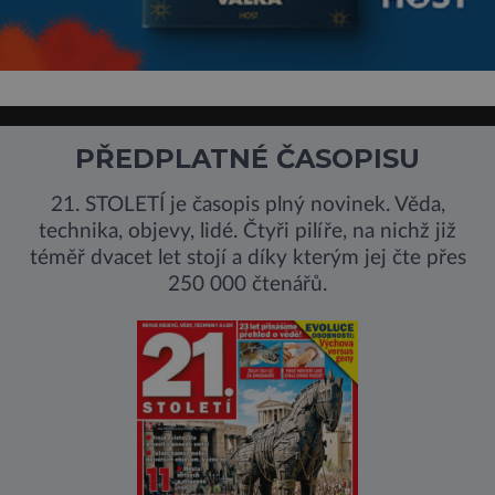
PŘEDPLATNÉ ČASOPISU
21. STOLETÍ je časopis plný novinek. Věda,
technika, objevy, lidé. Čtyři pilíře, na nichž již
téměř dvacet let stojí a díky kterým jej čte přes
250 000 čtenářů.