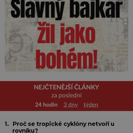
NEJČTENĚJŠÍ ČLÁNKY
za poslední
24 hodin
3 dny
týden
1.
Proč se tropické cyklóny netvoří u
rovníku?