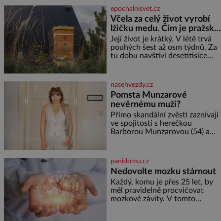
jediného dne můžete
epochalnisvet.cz
nahlédnout do útrob jedné z
Včela za celý život vyrobí
nejvýznamnějších vodních
lžičku medu. Čím je pražský
elektráren v Evropě, vydat se na
med ze střech tak ceněný?
horské hřebeny, projet se na
Její život je krátký. V létě trvá
koloběžce a den zakončit
pouhých šest až osm týdnů. Za
poznáváním památek ve
tu dobu navštíví desetitisíce
Velkých Losinách nebo v
květů, nalétá stovky kilometrů a
termálním
vyrobí přibližně devět gramů
medu – zhruba jednu čajovou
nasehvezdy.cz
lžičku. Sama o sobě se může
Pomsta Munzarové
zdát bezvýznamná. Teprve když
nevěrnému muži?
se spojí s dalšími desítkami tisíc
příslušnic svého včelstva,
Přímo skandální zvěsti zaznívají
vznikne jeden z
ve spojitosti s herečkou
nejdokonalejších organismů
Barborou Munzarovou (54) a
hercem Martinem Trnavským
(56). Munzarová měla být totiž
viděna s jakýmsi sympaťákem, s
panidomu.cz
nímž se velmi družně, až d
Nedovolte mozku stárnout
Každý, komu je přes 25 let, by
měl pravidelně procvičovat
mozkové závity. V tomto
období se totiž začíná
zhoršovat paměť. Možná máte