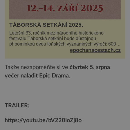
TÁBORSKÁ SETKÁNÍ 2025.
Letošní 33. ročník mezinárodního historického
festivalu Táborská setkání bude důstojnou
připomínkou dvou loňských významných výročí: 600
let od úmrtí nikdy v poli neporaženého hejtmana Jana
epochanacestach.cz
Žižky z Tr...
Takže nezapomeňte si ve
čtvrtek 5. srpna
večer naladit
Epic Drama
.
TRAILER:
https://youtu.be/bV220ioZj8o