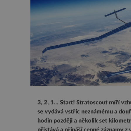
3, 2, 1… Start! Stratoscout míří vzh
se vydává vstříc neznámému a douf
hodin později a několik set kilome
přistává a přináší cenné záznamy z