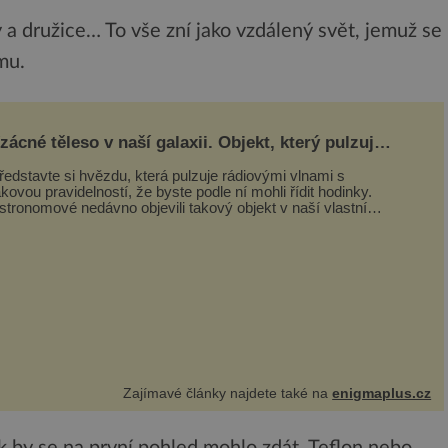
 a družice… To vše zní jako vzdálený svět, jemuž se
lmu.
zácné těleso v naší galaxii. Objekt, který pulzuje
ak jasně, že mění astronomii
ředstavte si hvězdu, která pulzuje rádiovými vlnami s
akovou pravidelností, že byste podle ní mohli řídit hodinky.
stronomové nedávno objevili takový objekt v naší vlastní
alaxii, ale jeho chování...
Zajímavé články najdete také na
enigmaplus.cz
ak by se na první pohled mohlo zdát. Teflon nebo