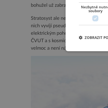
bohužel už zabraný….
Nezbytně nutn
soubory
Stratosyst ale nejsou jedinou tuzem
nich vyvíjí pseudodružice i start-up 
elektrickým pohonem. Jeho tvůrci jso
ZOBRAZIT P
ČVUT a s kosmickým inkubátorem ESA
velmoc a není náhoda, že oba stratos