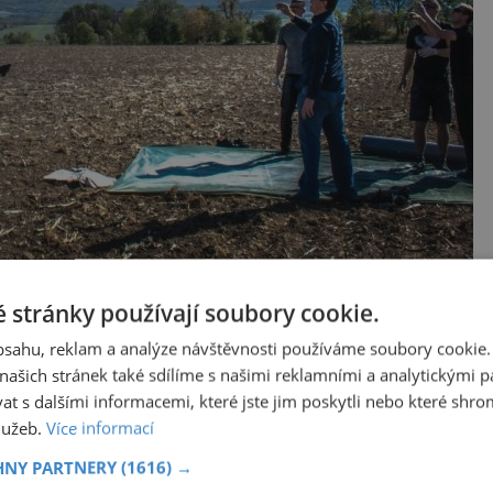
lónu Stratoscout od startupu Stratosyst
 stránky používají soubory cookie.
obsahu, reklam a analýze návštěvnosti používáme soubory cookie.
T
ašich stránek také sdílíme s našimi reklamními a analytickými par
 s dalšími informacemi, které jste jim poskytli nebo které shro
klasického balónu, chystaný projekt ale bude
služeb.
Více informací
ek donut. Dvěma připravovaným verzím zatím tým
HNY PARTNERY
(1616) →
Skyrider… Skystation se jim nelíbí a Skywalker je