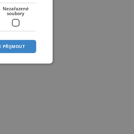
Nezařazené
soubory
E PŘIJMOUT