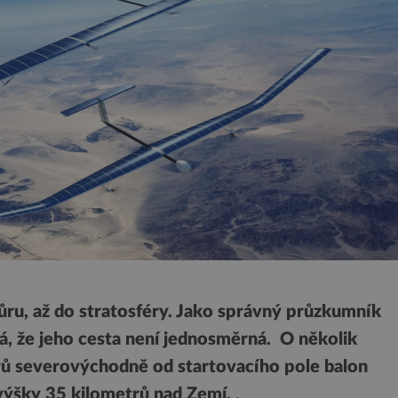
ůru, až do stratosféry.
Jako správný průzkumník
á, že jeho
cesta není jednosměrná. O několik
trů severovýchodně od startovacího pole balon
 výšky 35 kilometrů nad Zemí.
.