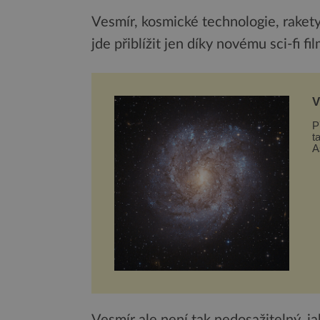
Vesmír, kosmické technologie, rakety
jde přiblížit jen díky novému sci-fi fi
V
t
P
t
A
g
Vesmír ale není tak nedosažitelný, j