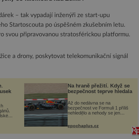
 dárek – tak vypadají inženýři ze start-upu
svého Startoscouta po úspěšném zkušebním letu.
ro svou připravovanou stratosférickou platformu.
žice a drony, poskytovat telekomunikační signál
e.
Na hraně přežití. Když se
ousek
bezpečnost teprve hledala
Až do nedávna se na
ch
bezpečnost ve Formuli 1 příliš
gánů.
nehledělo a nehody se jen
dské
vršily. Řada pilotů to poznala na
án za
vlastní kůži, často s trvalými
epochaplus.cz
následky nebo bohužel i ztrátou
co když
života. Dnes nepochopiteln...
ám...