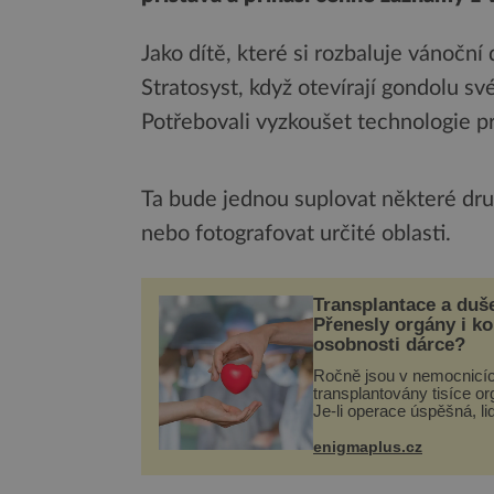
Jako dítě, které si rozbaluje vánoční
Stratosyst, když otevírají gondolu 
Potřebovali vyzkoušet technologie p
Ta bude jednou suplovat některé dru
nebo fotografovat určité oblasti.
Transplantace a duš
Přenesly orgány i k
osobnosti dárce?
Ročně jsou v nemocnicí
transplantovány tisíce or
Je-li operace úspěšná, li
tělo přijme darovaný org
své a pacient může vést
enigmaplus.cz
plnohodnotný život. Ale 
při transplantaci nepřijím