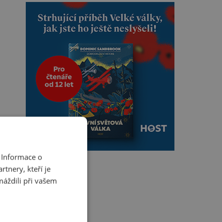
 Informace o
tnery, kteří je
máždili při vašem