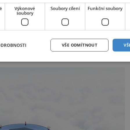
é
Výkonové
Soubory cílení
Funkční soubory
soubory
skou firmou se stratosférickými ambicemi. Vedle
ZetJet, který ale místo balonu vsadil na letouny s
u ze Švýcarska a do Česka je přivedla spolupráce s
ODROBNOSTI
VŠE ODMÍTNOUT
VŠ
 BIC. Z Česka se tak pomalu stává stratosférická
férické start-upy jsou v tomto inkubátoru.