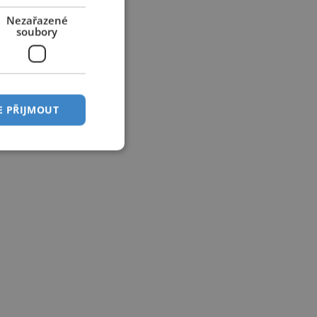
Nezařazené
soubory
E PŘIJMOUT