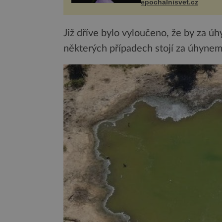
občas v přírodě stane – 
epochalnisvet.cz
nového výzkumu to můž
pro druhy vstupenka...
Již dříve bylo vyloučeno, že by za úh
některých případech stojí za úhynem 