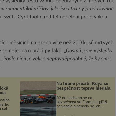
né výsledky testů vzorků odebraných z mrtvých těl.
vironmentální příčiny, jako jsou toxiny produkované
lil světu Cyril Taolo, ředitel oddělení pro divokou
edních měsících nalezeno více než 200 kusů mrtvých
 se nejedná o práci pytláků. „
Dostali jsme výsledky
A. Podle nich je velice nepravděpodobné, že by smrt
.
Na hraně přežití. Když se
ická
bezpečnost teprve hledala
oda
Až do nedávna se na
stlina
bezpečnost ve Formuli 1 příliš
stila,
nehledělo a nehody se jen
nuál
vršily. Řada pilotů to poznala na
se
vlastní kůži, často s trvalými