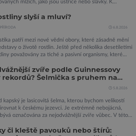
aných mlžích, jako jsou ústřice nebo slávky. K
m otravy patří paralýza dýchacích cest, dojít však může
ostliny slyší a mluví?
šení. Dosud proti tomuto jedu neexistovala protilátka,
zřejmě vědci objevili, ovšem její zdroj je […]
PŘÍRODA
6.8.2026
tika patří mezi nové vědní obory, které zásadně mění
dstavy o životě rostlin. Ještě před několika desetiletími
tliny považovány za tiché a pasivní organismy, které
eagují na změny prostředí. Moderní výzkum však
vážnější zvíře podle Guinnessovy
 že skutečnost je mnohem zajímavější. Rostliny totiž
 rekordů? Šelmička s pruhem na
 své okolí vnímat prostřednictvím mechanických
 a samy také vydávají zvuky […]
ě!
5.8.2026
kapský je lasicovitá šelma, kterou bychom velikostí
řirovnat k českému jezevci. Je extrémně nebojácná,
bývá označována za nejodvážnější zvíře vůbec. V této
sti je dokonce zapsána do Guinnessovy knihy rekordů.
y či kleště pavouků nebo štírů:
 svému názvu nežije pouze v jižní Africe, ale