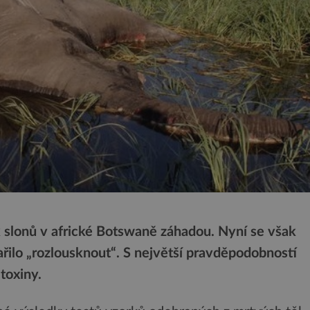
 slonů v africké Botswaně záhadou. Nyní se však
řilo „rozlousknout“. S největší pravděpodobností
 toxiny.