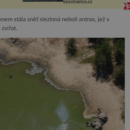
a podle
epochaplus.cz
následky nebo bohužel i ztrátou
e být
života. Dnes nepochopiteln...
ynem stála sněť slezinná neboli antrax, jež v
zvířat.