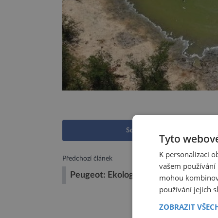
Sdílet na Facebooku
Tyto webové
K personalizaci 
Předchozí článek
vašem používání n
Peugeot: Ekologická výzva současnos
mohou kombinovat
používání jejich 
ZOBRAZIT VŠEC