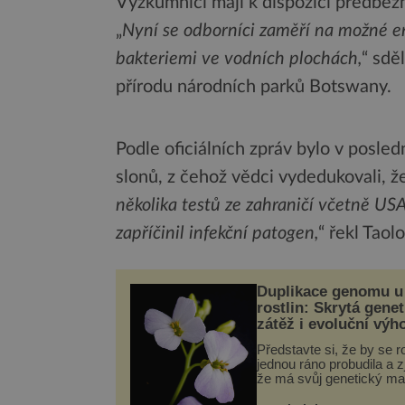
Výzkumníci mají k dispozici předběž
„
Nyní se odborníci zaměří na možné en
bakteriemi ve vodních plochách,
“ sdě
přírodu národních parků Botswany.
Podle oficiálních zpráv bylo v posl
slonů, z čehož vědci vydedukovali, že
několika testů ze zahraničí včetně US
zapříčinil infekční patogen,
“ řekl Taolo
Duplikace genomu u
rostlin: Skrytá genet
zátěž i evoluční výh
Představte si, že by se ro
jednou ráno probudila a zji
že má svůj genetický ma
celý dvakrát. Přesně to 