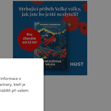
 Informace o
tnery, kteří je
máždili při vašem