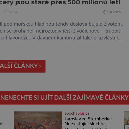
cery jsou staré přes 500 milionů let!
 je mu valná část černého kontinentu a vyskytuje se
v oblastech […]
PŘÍRODA
5.8.2026
dí pod mořskou hladinou tehdy doslova bujelo životem.
h se proháněli nejroztodivnější živočichové – trilobiti,
i hlavonožci. V dávném kambriu žil také prazvláštní
 podobný tvor, který měl zárodky zbraní typických pro
avouky. Pavouci, štíři či klíšťata jsou členovci patřící do
klepítkatců. Vyznačují se takzvanými chelicerami, které
ředstavují právě […]
ALŠÍ ČLÁNKY ›
NENECHTE SI UJÍT DALŠÍ ZAJÍMAVÉ ČLÁNKY
epochaplus.cz
Jaroslav ze Šternberka:
hé
Neexistující šlechtic,
který z Moravy vyžene