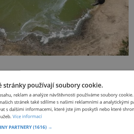
Sdílet na X
 stránky používají soubory cookie.
obsahu, reklam a analýze návštěvnosti používáme soubory cookie.
Další článek
ašich stránek také sdílíme s našimi reklamními a analytickými par
ti
Už máte v garáži regály? Volte kvalitní
 s dalšími informacemi, které jste jim poskytli nebo které shro
služeb.
Více informací
modely z kovu
HNY PARTNERY
(1616) →