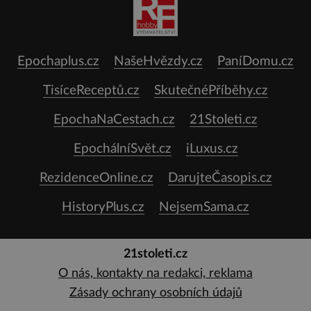
Epochaplus.cz
NašeHvězdy.cz
PaníDomu.cz
TisíceReceptů.cz
SkutečnéPříběhy.cz
EpochaNaCestach.cz
21Stoleti.cz
EpochálníSvět.cz
iLuxus.cz
RezidenceOnline.cz
DarujteČasopis.cz
HistoryPlus.cz
NejsemSama.cz
21stoleti.cz
O nás, kontakty na redakci, reklama
Zásady ochrany osobních údajů