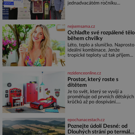
jednadvacátém ročníku
postupují podél Kaspického a
představil nejlepší domácí vína.
Azovského moře,
Ta vybírala odborná porota z
celkem 1260 vzorků od 157
vinařů. Král vín, který se – i pře
nejsemsama.cz
Ochlaďte své rozpálené tělo
během chvilky
Léto, teplo a sluníčko. Naprosto
ideální kombinace. Jenže
tropické teploty už tak příjemné
nejsou. Víte, jakými potravinami
se můžete rychle ochladit? K
dyž se nám tropy zaryjí pod
rezidenceonline.cz
kůži, hledáme úlevu v bazénu
Prostor, který roste s
nebo pomocí klimatizace. Jenže
dítětem
ne vždycky můžeme být v jejich
blízkosti. Nemusíte však zoufat.
Je to svět, který se vyvíjí a
Pokud budete mít promyšlený
proměňuje od prvních dětských
jídelníček, žadné pařáky si na
krůčků až po dospívání.
vás
Správně navržený pokoj
podporuje bezpečí, kreativitu,
soustředění i odpočinek a
epochanacestach.cz
reaguje na každou etapu života
Poznejte údolí Desné: od
a specifické potřeby dítěte. Pro
Dlouhých strání po termální
nejmenší je klíčová