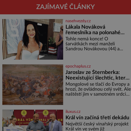
ZAJÍMAVÉ ČLÁNKY
nasehvezdy.cz
Lákala Nováková
řemeslníka na polonahé
tělo!
Tohle nemá konce! O
šarvátkách mezi manželi
Sandrou Novákovou (44) a
Vojtěchem Moravcem (39) se
toho napsalo už hodně. Ale kdo
by doufal, že horká zem u
epochaplus.cz
herečky ze seriálu Ulice a
Jaroslav ze Šternberka:
režiséra vychladne,
Neexistující šlechtic, který
z Moravy vyžene Mongoly
Mongolové se tlačí do Evropy a
hrozí, že ovládnou celý svět. Ale
naštěstí jim v samotném srdci
Evropy stojí v cestě malé, ale
silné království, které dokáže
dobyvatelské hordy zastavit. Co
iluxus.cz
nedokáže žádná z asijských říší,
Král vín začíná třetí dekádu
co nedokážou Němci – to
Největší český vinařský projekt
dokáže český král. Nebo že by
Král vín ve svém již
ne? Mongolové od roku 1223