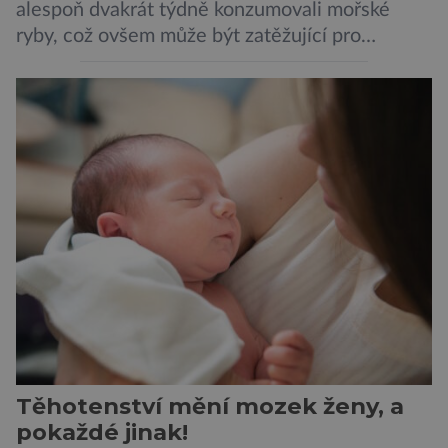
alespoň dvakrát týdně konzumovali mořské
ryby, což ovšem může být zatěžující pro
peněženku. Dobrou zprávou je, že hvězdou
doporučení se nyní staly konzervované
sardinky, které si může dovolit opravdu každý
„Místo toho, aby poskytovaly izolované
mononutrienty, jsou rybí konzervy kompletní
potravinou,“ říká nutriční specialista Colin
Robertson a zdůrazňuje […]
Těhotenství mění mozek ženy, a
pokaždé jinak!