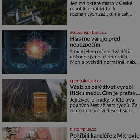
prameny
jednoduchost, měkkost a
Jen málokteré místo v České
bezpečí, proto by pokoj
republice nabízí tolik
miminka měl působit především
rozmanitých zážitků na tak
klidně a útulně. Předškolní věk
malém území jako údolí řeky
je
Desné v srdci Jeseníků. Během
jediného dne můžete
skutecnepribehy.cz
nahlédnout do útrob jedné z
Hlas mě varuje před
nejvýznamnějších vodních
nebezpečím
elektráren v Evropě, vydat se na
horské hřebeny, projet se na
S manželem máme dvě děti a
koloběžce a den zakončit
dokonce jsme už prarodiči.
poznáváním památek ve
Mohla bych žít normálně, nebýt
Velkých Losinách nebo v
jedné zásadní změny, která mi
termálním
nabourala mysl. Živím se jako
mzdová účetní a konec měsíce
epochalnisvet.cz
je pro mě vždy velice psychicky
Včela za celý život vyrobí
náročným obdobím. Od té
lžičku medu. Čím je pražský
chvíle, co máme vnoučata, mi
med ze střech tak ceněný?
dcera čím dál častěji volá o
Její život je krátký. V létě trvá
pomoc, co se hlídání týče. Dalo
pouhých šest až osm týdnů. Za
by se
tu dobu navštíví desetitisíce
květů, nalétá stovky kilometrů a
vyrobí přibližně devět gramů
medu – zhruba jednu čajovou
historyplus.cz
lžičku. Sama o sobě se může
Pohřbili kancléře z Mitrovic
zdát bezvýznamná. Teprve když