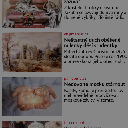
zaživa?
se spojí s dalšími desítkami tisíc
příslušnic svého včelstva,
Z kostelní hrobky u svatého
vznikne jeden z
Jakuba se ozývají dunivé rány a
nejdokonalejších organismů
tlumené výkřiky. „To jistě řádí
duch,“ myslí si pověrčiví lidé.
Ani za dvě kopy grošů by se
nikdo neodvážil podzemní
enigmaplus.cz
hrobku otevřít a její poklop tak
Nešťastný duch oběšené
raději jen skrápí svěcenou
milenky děsí studentky
vodou. Za několik dní divné
burácení skutečně ustane. Když
Robert Jaffrey Christie prožívá
o mnoho let později hrobku
složité období. Píše se rok 1900
a právě skonal jeho otec, známý
továrník William Mellis Christie
(1829–1900). Smutná událost je
ale doprovázena ohromným
panidomu.cz
dědictvím
Nedovolte mozku stárnout
Každý, komu je přes 25 let, by
měl pravidelně procvičovat
mozkové závity. V tomto
období se totiž začíná
zhoršovat paměť. Možná máte
problém vzpomenout si na
jméno kolegy z práce. Nebo
tisicereceptu.cz
marně v paměti lovíte název