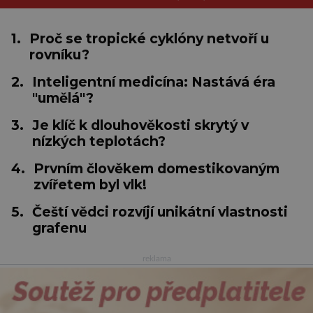
1.
Proč se tropické cyklóny netvoří u
rovníku?
2.
Inteligentní medicína: Nastává éra
"umělá"?
3.
Je klíč k dlouhověkosti skrytý v
nízkých teplotách?
4.
Prvním člověkem domestikovaným
zvířetem byl vlk!
5.
Čeští vědci rozvíjí unikátní vlastnosti
grafenu
reklama