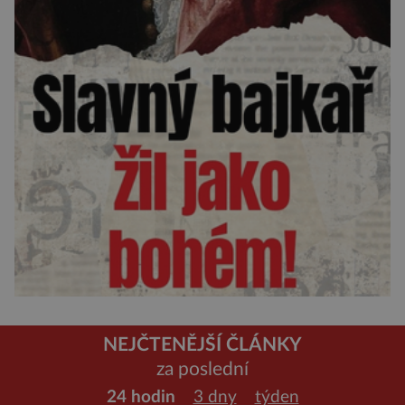
NEJČTENĚJŠÍ ČLÁNKY
za poslední
24 hodin
3 dny
týden