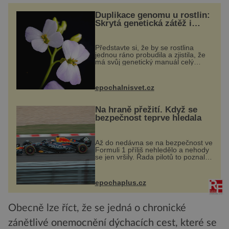
Duplikace genomu u rostlin:
Skrytá genetická zátěž i
evoluční výhoda
Představte si, že by se rostlina
jednou ráno probudila a zjistila, že
má svůj genetický manuál celý
dvakrát. Přesně to se občas v
přírodě stane – a podle nového
výzkumu to může být pro druhy
epochalnisvet.cz
vstupenka...
Na hraně přežití. Když se
bezpečnost teprve hledala
Až do nedávna se na bezpečnost ve
Formuli 1 příliš nehledělo a nehody
se jen vršily. Řada pilotů to poznala
na vlastní kůži, často s trvalými
následky nebo bohužel i ztrátou
života. Dnes nepochopiteln...
epochaplus.cz
Obecně lze říct, že se jedná o chronické
zánětlivé onemocnění dýchacích cest, které se