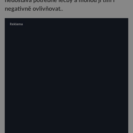
nedostává potřebné léčby a mohou ji tím i
negativně ovlivňovat.
.
Reklama