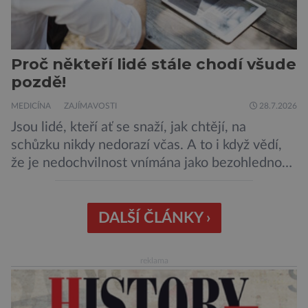
Proč někteří lidé stále chodí všude
pozdě!
MEDICÍNA
ZAJÍMAVOSTI
28.7.2026
Jsou lidé, kteří ať se snaží, jak chtějí, na
schůzku nikdy nedorazí včas. A to i když vědí,
že je nedochvilnost vnímána jako bezohlednost
či projev nedostatečné úcty k protistraně.
Nejnovější průzkumy ukazují, že za to lidé, kteří
chodí chronicky pozdě, možná úplně nemohou.
DALŠÍ ČLÁNKY ›
Jaké jsou nejčastější příčiny nedochvilnosti? A
dá se s ní bojovat? […]
reklama