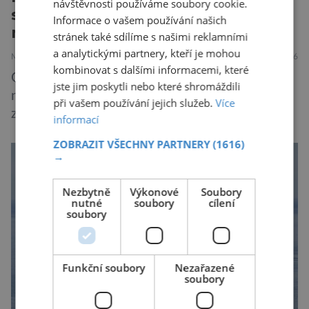
návštěvnosti používáme soubory cookie.
skryté riziko. Většina o něm nikdy
Informace o vašem používání našich
neuslyší
stránek také sdílíme s našimi reklamními
a analytickými partnery, kteří je mohou
MEDICÍNA
30.7.2026
kombinovat s dalšími informacemi, které
Geny jsou zvláštní archiv. Pamatují si příběhy
jste jim poskytli nebo které shromáždili
našich předků po tisíce generací a občas v nich
při vašem používání jejich služeb.
Více
zůstane i chyba, která se tiše dědí dál. Je
informací
nenápadná. Nepůsobí bolest ani únavu. Člověk
ZOBRAZIT VŠECHNY PARTNERY
(1616)
o ní nemusí vědět celý život. Přesto může
→
jednou rozhodnout o zdraví jeho dítěte. Právě
to je případ řady dědičných onemocnění,
Nezbytně
Výkonové
Soubory
nutné
soubory
cílení
například cystické fibrózy, […]
soubory
Funkční soubory
Nezařazené
soubory