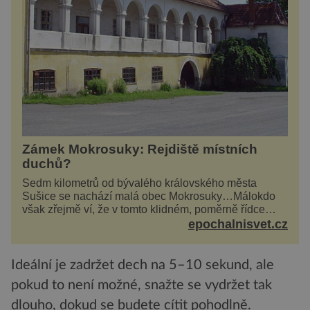
Zámek Mokrosuky: Rejdiště místních
duchů?
Sedm kilometrů od bývalého královského města
Sušice se nachází malá obec Mokrosuky…Málokdo
však zřejmě ví, že v tomto klidném, poměrně řídce
navštěvovaném koutu vesnické Šumavy se nachází
epochalnisvet.cz
několi...
Ideální je zadržet dech na 5–10 sekund, ale
pokud to není možné, snažte se vydržet tak
dlouho, dokud se budete cítit pohodlně.