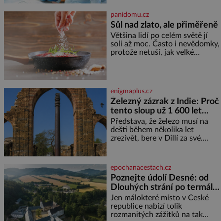
rodině. Možná je to jedna z
nejtěžších věcí na světě. Ale
panidomu.cz
každý, kdo s tím má nějaké
Sůl nad zlato, ale přiměřeně
zkušenosti, se zapřísahá, že
Většina lidí po celém světě jí
pokud odpustíte, znatelně se
soli až moc. Často i nevědomky,
vám uleví. Když se ke mně
protože netuší, jak velké
doneslo, že si manžel pořídil
množství se jí skrývá v
milenku,
průmyslově vyráběných
potravinách, dokonce i těch
sladkých. Sůl je zdravá Ale v
enigmaplus.cz
ani ne třetinovém množství, než
Železný zázrak z Indie: Proč
je pro většinu populace běžné.
tento sloup už 1 600 let
Její základní složky– sodík a
chlór – jsou zásadní pro
nezná rez?
Představa, že železo musí na
správné hospodaření
dešti během několika let
zrezivět, bere v Dillí za své.
Uprostřed komplexu Qutb stojí
více než sedm metrů vysoký
železný sloup, který už přibližně
epochanacestach.cz
1 600 let odolává počasí
Poznejte údolí Desné: od
Dlouhých strání po termální
prameny
Jen málokteré místo v České
republice nabízí tolik
rozmanitých zážitků na tak