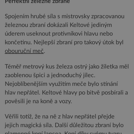
Perfektní železné zbraně
Spojením hrubé síla s mistrovsky zpracovanou
železnou zbraní dokázali Keltové jediným
úderem useknout protivníkovi hlavu nebo
končetinu. Nejlepší zbraní pro takový útok byl
obouruční meč
.
Téměř metrový kus železa ostrý jako žiletka měl
zaoblenou špici a jednoduchý jílec.
Nejoblíbenějším využitím meče bylo stínání
hlav nepřátel. Keltové hlavy po bitvě posbírali a
pověsili je na koně a vozy.
Věřili totiž, že na ně z hlav nepřátel přejde
jejich magická síla. Další důležitou zbraní bylo