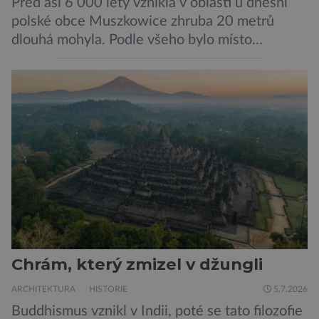
Před asi 6 000 lety vznikla v oblasti u dnešní
polské obce Muszkowice zhruba 20 metrů
dlouhá mohyla. Podle všeho bylo místo
vnímáno jako posvátné tisíce let. Experti tak
soudí z dalších, o dost mladších kruhových
mohyl, které se nacházejí v ose té starší. Na
archeologických pracích se podíleli experti ze
Západočeské univerzity v Plzni, […]
Chrám, který zmizel v džungli
ARCHITEKTURA
HISTORIE
5.7.2026
Buddhismus vznikl v Indii, poté se tato filozofie