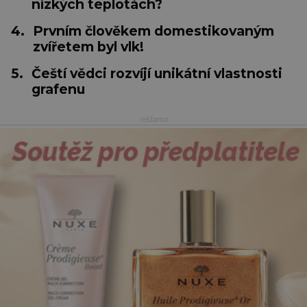
nízkých teplotách?
4.
Prvním člověkem domestikovaným
zvířetem byl vlk!
5.
Čeští vědci rozvíjí unikátní vlastnosti
grafenu
reklama