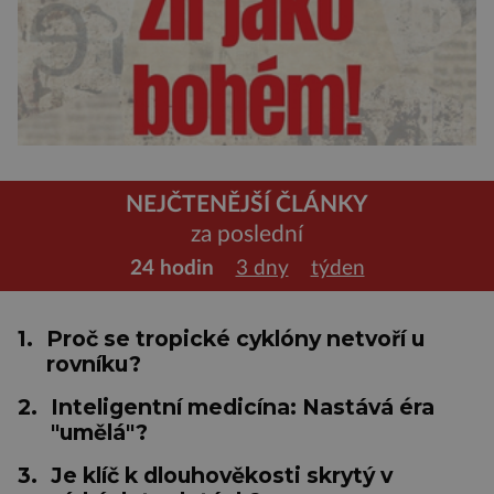
NEJČTENĚJŠÍ ČLÁNKY
za poslední
24 hodin
3 dny
týden
1.
Proč se tropické cyklóny netvoří u
rovníku?
2.
Inteligentní medicína: Nastává éra
"umělá"?
3.
Je klíč k dlouhověkosti skrytý v