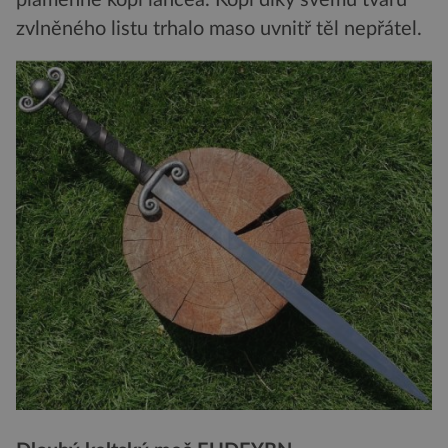
plamenné kopí lancea. Kopí díky svému tvaru
zvlněného listu trhalo maso uvnitř těl nepřátel.