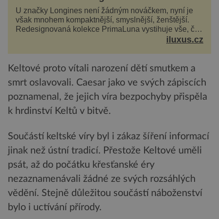
U značky Longines není žádným nováčkem, nyní je
však mnohem kompaktnější, smyslnější, ženštější.
Redesignovaná kolekce PrimaLuna vystihuje vše, čím
je značka Longines dnes a čím byla i před sto
iluxus.cz
dvacet...
Keltové proto vítali narození dětí smutkem a
smrt oslavovali. Caesar jako ve svých zápiscích
poznamenal, že jejich víra bezpochyby přispěla
k hrdinství Keltů v bitvě.
Součástí keltské víry byl i zákaz šíření informací
jinak než ústní tradicí. Přestože Keltové uměli
psát, až do počátku křesťanské éry
nezaznamenávali žádné ze svých rozsáhlých
vědění. Stejně důležitou součástí náboženství
bylo i uctívání přírody.