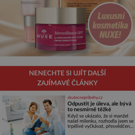
NENECHTE SI UJÍT DALŠÍ
ZAJÍMAVÉ ČLÁNKY
skutecnepribehy.cz
Odpustit je úleva, ale bývá
to nesmírně těžké
Když se ukázalo, že si manžel
našel milenku, rozhodla jsem se
trpělivě vyčkávat, přesvědčena,
že se dříve či později vrátí k