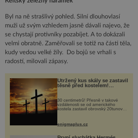
Keltský železný náramek
Byl na ně strašlivý pohled. Silní dlouhovlasí
muži už svým vzhledem jasně dávali najevo, že
se chystají protivníky pozabíjet. A to dokázali
velmi obratně. Zaměřovali se totiž na části těla,
kudy vedou velké žíly. Do bojů se vrhali s
radostí, milovali zápasy.
Utržený kus skály se zastavil
těsně před kostelem!
Ochránila ho boží síla?
30 centimetrů! Přesně v takové
vzdálenosti se od amerického
kostela zastavil obrovský 20tunový
balvan, který se v květnu 2014
nečekaně odtrhl od nedaleké skály
při její demolici. Podle místních stojí
enigmaplus.cz
...
První sluchátka Hermés