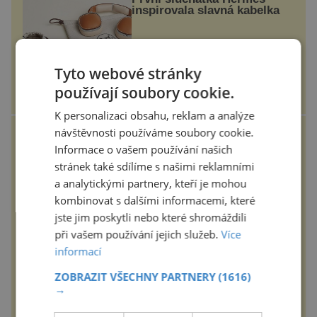
inspirovala slavná kabelka
Vůbec první sluchátka od módního
domu Hermès byla vyrobena
experimentálním laboratoří Hermès
Tyto webové stránky
Ateliers Horizons. Elegantní gadget
si vyžádal dva roky vývoje a chlubí
používají soubory cookie.
se ručně šitou hovězí kůží a
epochalnisvet.cz
kovový...
K personalizaci obsahu, reklam a analýze
návštěvnosti používáme soubory cookie.
Dveře MASTER – pro
interiéry navržené s
Informace o vašem používání našich
rozumem i vášní!
stránek také sdílíme s našimi reklamními
Otočné dveře MASTER, opláštění
a analytickými partnery, kteří je mohou
kůže antik, skrytá zárubeň AKTIVE
40/00 Interiéry navrhované na
kombinovat s dalšími informacemi, které
zakázku často vyžadují atypické
jste jim poskytli nebo které shromáždili
rozměry nejen nábytku, ale i
otvorových prvků. Technické zázemí
při vašem používání jejich služeb.
Více
iluxus.cz
dnes umož...
informací
Měkké na dotek, krásné na
pohled
ZOBRAZIT VŠECHNY PARTNERY
(1616)
→
Koupelna patří k nejatraktivnějším