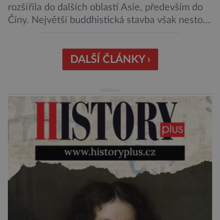
rozšířila do dalších oblastí Asie, především do
Číny. Největší buddhistická stavba však nestojí
ani v Říši středu, ani v bývalé perle britského
impéria. Nalezneme jej na Jávě, exotickém
ostrově, který patří Indonésii Velkolepý chrám
DALŠÍ ČLÁNKY ›
zvaný Borobudur vznikl někdy kolem roku 800.
Historici odhadují, že práce na chrámu […]
reklama