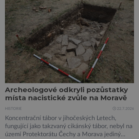
slabší a dlouhodobé záření poškozuje DNA.
Přesto není stále zcela jasné, nakolik se mutace
vzniklé ozářením přenášejí na potomstvo. Před
pěti lety, těsně před 35. výročím výbuchu
Černobylské jaderné elektrárny, […]
Archeologové odkryli pozůstatky
místa nacistické zvůle na Moravě
HISTORIE
22.7.2026
Koncentrační tábor v jihočeských Letech,
fungující jako takzvaný cikánský tábor, nebyl na
území Protektorátu Čechy a Morava jediný