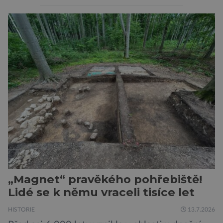
takový. Další se nacházel na Moravě, konkrétně
v Hodoníně u Kunštátu. Jeho pozůstatky byly
nedávno odkrývány archeology. Někteří z asi
1400 Romů a Sintů, kteří byli v táboře
internováni, v něm vydechli naposledy. Jiné
čekal transport do […]
„Magnet“ pravěkého pohřebiště!
Lidé se k němu vraceli tisíce let
HISTORIE
13.7.2026