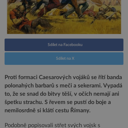
Sdílet na Facebooku
Sdílet na X
Proti formaci Caesarových vojáků se řítí banda
polonahých barbarů s meči a sekerami. Vypadá
to, že se snad do bitvy těší, v očích nemají ani
špetku strachu. S řevem se pustí do boje a
nemilosrdně si klátí cestu Římany.
Podobně popisovali střet svých vojsk s