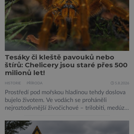
Tesáky či kleště pavouků nebo
štírů: Chelicery jsou staré přes 500
milionů let!
HISTORIE
PŘÍRODA
5.8.2026
Prostředí pod mořskou hladinou tehdy doslova
bujelo životem. Ve vodách se proháněli
nejroztodivnější živočichové – trilobiti, medúzy
či hlavonožci. V dávném kambriu žil také
prazvláštní stonožce podobný tvor, který měl
zárodky zbraní typických pro dnešní pavouky.