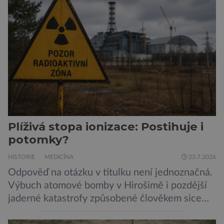
Pavouci, štíři či klíšťata jsou členovci patřící do
skupiny klepítkatců. Vyznačují se takzvanými
chelicerami, které u nich představují právě […]
Plíživá stopa ionizace: Postihuje i
potomky?
HISTORIE
MEDICÍNA
23.7.2026
Odpověď na otázku v titulku není jednoznačná.
Výbuch atomové bomby v Hirošimě i pozdější
jaderné katastrofy způsobené člověkem sice
ukázaly, že silné dávky ionizace zabíjejí a že