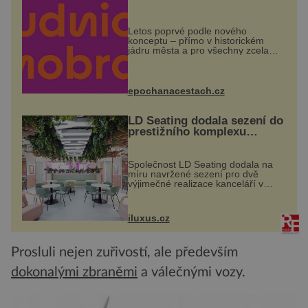
Letos poprvé podle nového
konceptu – přímo v historickém
jádru města a pro všechny zcela
zdarma. Hlavní program se
odehraje na Karlově a Husově
náměstí. Návštěvníci se mohou těšit
na víno, burčák, pes...
epochanacestach.cz
LD Seating dodala sezení do
prestižního komplexu
MediaCityUK v Salfordu
Společnost LD Seating dodala na
míru navržené sezení pro dvě
výjimečné realizace kanceláří v
areálu MediaCityUK v anglickém
Salfordu – konkrétně do budov Blue
Tower a Orange Tower. Komplex
iluxus.cz
budov Media...
Prosluli nejen zuřivostí, ale především
dokonalými zbraněmi
a válečnými vozy.