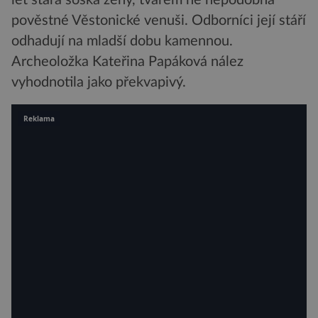
let stará soška ženy, tvarem ne nepodobná
pověstné Věstonické venuši. Odborníci její stáří
odhadují na mladší dobu kamennou.
Archeoložka Kateřina Papáková nález
vyhodnotila jako překvapivý.
Reklama