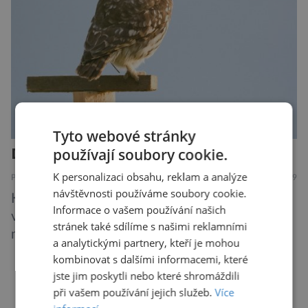
Electrified S2 a X2, pak je […]
Tyto webové stránky
Další rána pro mizejícího sýčka
používají soubory cookie.
K personalizaci obsahu, reklam a analýze
PŘÍRODA
7.8.2019
návštěvnosti používáme soubory cookie.
Kriticky ohrožený sýček obecný letos
Informace o vašem používání našich
významně posílil populaci díky velkému
stránek také sdílíme s našimi reklamními
množství hrabošů. Teď pro něj malý hlodavec
a analytickými partnery, kteří je mohou
může být hrozbou. Zemědělci dostali povolení
kombinovat s dalšími informacemi, které
trávit hraboše plošně rozhozeným jedem. Od 5.
jste jim poskytli nebo které shromáždili
srpna jim to umožňuje rozhodnutí Ústředního
DALŠÍ ČLÁNKY ›
při vašem používání jejich služeb.
Více
kontrolního a zkušebního ústavu zemědělského