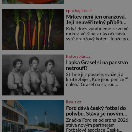
roztomilý a hodí se i pro
vmíchejte mascarpone, aby
chovatele začátečníky. Jedná
vznikl hladký
epochaplus.cz
se o nenáročného klidného
Mrkev není jen oranžová.
ptáčka, který většinu dne jen
Její neuvěřitelný příběh
posedává. Hodně času tráví na
zemi, kde sbírá zbytky semínek
začíná fialovou barvou
Když dnes vytáhneme ze země
Jeho domovinou je prakticky
mrkev, většina z nás očekává
celá Austrálie s výjimkou
sytě oranžový kořen. Jenže po
pobřežní oblasti.
většinu své historie je mrkev
všechno možné, jen ne
oranžová. Je fialová, žlutá, bílá,
historyplus.cz
někdy dokonce téměř černá. Až
Lapka Grasel si na panstvo
díky stovkám let pečlivého
netroufl?
šlechtění se z ní stává zelenina,
bez které si českou zahradu ani
Strhne ji z postele, sváže ji a
nedokážeme představit. Její
krutě zbije. „Kde jsou peníze?“
příběh je
naléhá Grasel na starou
švadlenku. Když mu to
neprozradí – ostatně ani
nemůže, protože žádné nemá,
iluxus.cz
spokojí se lupič s několika
Ford dává český fotbal do
měďáky a štůčky látky. Zraněná
pohybu. Stává se novým
žena pár dní nato umírá. Je to
partnerem FAČR
muž nebývale krutý. Jeho činy
Značka Ford se od srpna 2026
budí hrůzu ještě dlouho po jeho
stává novým partnerem
smrti
Fotbalové asociace České