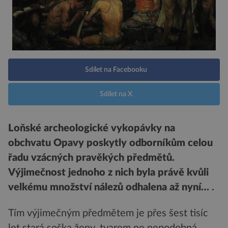
Sdílet na Facebooku
Sdílet na X
Loňské archeologické vykopávky na
obchvatu Opavy poskytly odborníkům celou
řadu vzácných pravěkých předmětů.
Výjimečnost jednoho z nich byla právě kvůli
velkému množství nálezů odhalena až nyní…
.
Tím výjimečným předmětem je přes šest tisíc