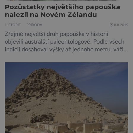
Pozůstatky největšího papouška
nalezli na Novém Zélandu
HISTORIE
PŘÍRODA
8.8.2019
Zřejmě největší druh papouška v historii
objevili australští paleontologové. Podle všech
indicií dosahoval výšky až jednoho metru, vážil
asi 7 kilogramů, nelétal a mohl se chlubit
skutečně silným zobákem. Pták dostal
pojmenování Heracles inexpectatus a doba
jeho života je datována přibližně před 19
miliony lety. „Nový Zéland je dobře známý
svými velkými nelétavými ptáky. Dominantní
[…]