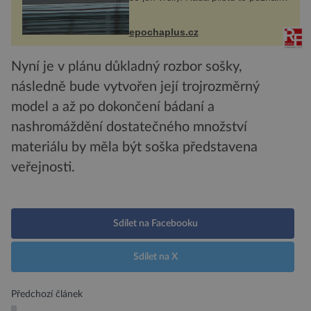
na vlastní kůži, často s trvalými
následky nebo bohužel i ztrátou
života. Dnes nepochopiteln...
epochaplus.cz
Nyní je v plánu důkladný rozbor sošky,
následně bude vytvořen její trojrozměrný
model a až po dokončení bádaní a
nashromáždění dostatečného množství
materiálu by měla být soška představena
veřejnosti.
Sdílet na Facebooku
Sdílet na X
Předchozí článek