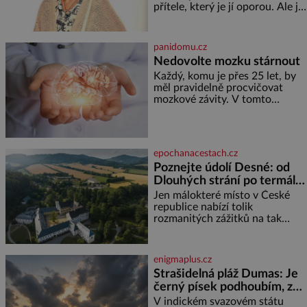
miminka měl působit především
přítele, který je jí oporou. Ale je
klidně a útulně. Předškolní věk
to ještě vůbec pravda? V
je
posledních dnech čím dál
častěji mluví o svém odchodu.
panidomu.cz
Dohnala ji snad samota? Půs
Nedovolte mozku stárnout
Každý, komu je přes 25 let, by
měl pravidelně procvičovat
mozkové závity. V tomto
období se totiž začíná
zhoršovat paměť. Možná máte
problém vzpomenout si na
jméno kolegy z práce. Nebo
epochanacestach.cz
marně v paměti lovíte název
Poznejte údolí Desné: od
knížky, kterou jste nedávno
Dlouhých strání po termální
přečetli. Je to opravdu tak, s
věkem jako kdyby se paměť
prameny
Jen málokteré místo v České
rozhodla stávkovat. Cvičte
republice nabízí tolik
rozmanitých zážitků na tak
malém území jako údolí řeky
Desné v srdci Jeseníků. Během
jediného dne můžete
enigmaplus.cz
nahlédnout do útrob jedné z
Strašidelná pláž Dumas: Je
nejvýznamnějších vodních
černý písek podhoubím, ze
elektráren v Evropě, vydat se na
kterého roste zlo?
horské hřebeny, projet se na
V indickém svazovém státu