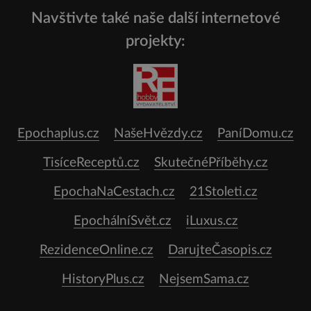
Navštivte také naše další internetové
projekty:
Epochaplus.cz
NašeHvězdy.cz
PaníDomu.cz
TisíceReceptů.cz
SkutečnéPříběhy.cz
EpochaNaCestach.cz
21Stoleti.cz
EpochálníSvět.cz
iLuxus.cz
RezidenceOnline.cz
DarujteČasopis.cz
HistoryPlus.cz
NejsemSama.cz