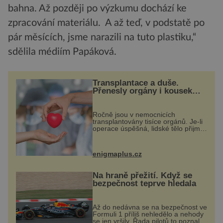
bahna. Až později po výzkumu dochází ke
zpracování materiálu. A až teď, v podstatě po
pár měsících, jsme narazili na tuto plastiku,“
sdělila médiím Papáková.
Transplantace a duše.
Přenesly orgány i kousek
osobnosti dárce?
Ročně jsou v nemocnicích
transplantovány tisíce orgánů. Je-li
operace úspěšná, lidské tělo přijme
darovaný orgán za své a pacient
může vést plnohodnotný život. Ale
co když při transplantaci
enigmaplus.cz
nepřijímám...
Na hraně přežití. Když se
bezpečnost teprve hledala
Až do nedávna se na bezpečnost ve
Formuli 1 příliš nehledělo a nehody
se jen vršily. Řada pilotů to poznala