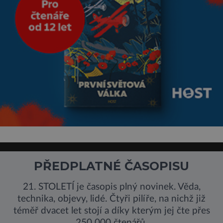
PŘEDPLATNÉ ČASOPISU
21. STOLETÍ je časopis plný novinek. Věda,
technika, objevy, lidé. Čtyři pilíře, na nichž již
téměř dvacet let stojí a díky kterým jej čte přes
250 000 čtenářů.