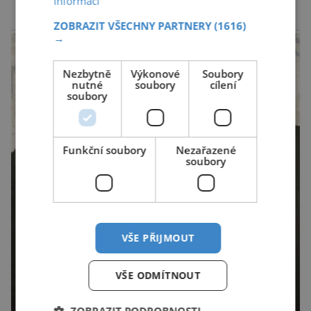
informací
(ÚKZÚZ) podřízeného ministerstvu
ZOBRAZIT VŠECHNY PARTNERY
(1616)
reklama
zemědělství. Ornitologové varují, že v ohrožení
→
je mnoho živočichů a především […]
Nezbytně
Výkonové
Soubory
nutné
soubory
cílení
soubory
Funkční soubory
Nezařazené
soubory
VŠE PŘIJMOUT
VŠE ODMÍTNOUT