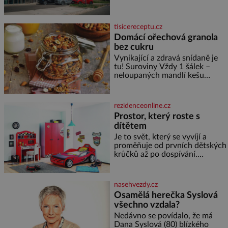
republiky. V rámci tříleté
spolupráce zajistí mobilitu
asociace, reprezentačních týmů
tisicereceptu.cz
i českého fotbalu v regionech.
Domácí ořechová granola
Partner
bez cukru
Vynikající a zdravá snídaně je
tu! Suroviny Vždy 1 šálek –
neloupaných mandlí kešu
ořechů vlašských ořechů
slunečnicových semínek
semínek dýně rozinek 3 šálky
rezidenceonline.cz
ovesných vloček 1 lžíce mlet
Prostor, který roste s
dítětem
Je to svět, který se vyvíjí a
proměňuje od prvních dětských
krůčků až po dospívání.
Správně navržený pokoj
podporuje bezpečí, kreativitu,
soustředění i odpočinek a
nasehvezdy.cz
reaguje na každou etapu života
Osamělá herečka Syslová
a specifické potřeby dítěte. Pro
všechno vzdala?
nejmenší je klíčová
jednoduchost, měkkost a
Nedávno se povídalo, že má
bezpečí, proto by pokoj
Dana Syslová (80) blízkého