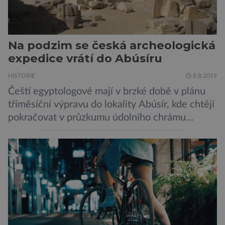
Na podzim se česká archeologická
expedice vrátí do Abúsíru
HISTORIE
8.8.2019
Čeští egyptologové mají v brzké době v plánu
tříměsíční výpravu do lokality Abúsír, kde chtějí
pokračovat v průzkumu údolního chrámu
faraona Niuserrea a okolí hrobky hodnostáře
Ceje. Lucie Jirásková z Českého
egyptologického ústavu FF UK řekla, že je
v plánu také zpracování vykopaných předmětů.
„V průběhu výzkumů není moc času na
zpracování nálezů. Necháváme si na to tedy
měsíc, kdy […]