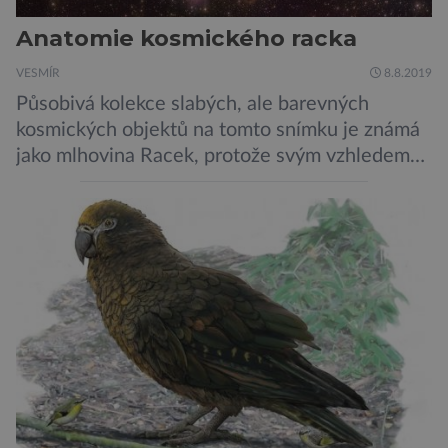
Anatomie kosmického racka
VESMÍR
8.8.2019
Působivá kolekce slabých, ale barevných
kosmických objektů na tomto snímku je známá
jako mlhovina Racek, protože svým vzhledem
připomíná ptáka v letu. Útvar tvoří oblaky
prachu, vodíku, hélia a malého množství těžších
chemických prvků. Celá oblast je místem zrodu
nových hvězd. Mimořádné rozlišení tohoto
záběru pořízeného pomocí přehlídkového
teleskopu ESO/VST odhaluje detaily
jednotlivých astronomických objektů, […]