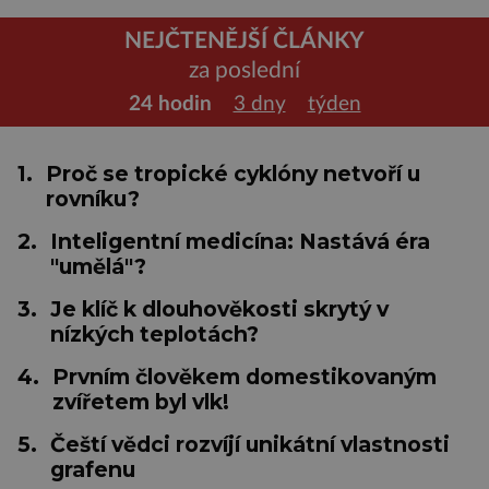
NEJČTENĚJŠÍ ČLÁNKY
za poslední
24 hodin
3 dny
týden
1.
Proč se tropické cyklóny netvoří u
rovníku?
2.
Inteligentní medicína: Nastává éra
"umělá"?
3.
Je klíč k dlouhověkosti skrytý v
nízkých teplotách?
4.
Prvním člověkem domestikovaným
zvířetem byl vlk!
5.
Čeští vědci rozvíjí unikátní vlastnosti
grafenu