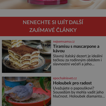
NENECHTE SI UJÍT DALŠÍ
ZAJÍMAVÉ ČLÁNKY
nejsemsama.cz
Tiramisu s mascarpone a
kávou
Slavný italský dezert je ideální
tečkou za rodinným obědem i
slavnostní večeří a jeho
příprava je jednodušší, než se
může zdát. Ingredience pro 4
osoby: 250 g mascarpone 3
epochalnisvet.cz
vejce 80 g cukru 200 g
Holoubek pro radost
cukrářských piškotů 250 ml
Uvažujete o papouškovi?
silné kávy 2 lžíce amaretta
Sousedům by mohla vadit jeho
kakao na posypání Postup:
hlučnost. Holoubek diamantový
Oddělte žloutky od bílků.
komunikuje téměř
Žloutky vyšlehejte s cukrem do
neslyšitelným pípáním, je
světlé pěny a postupně do nich