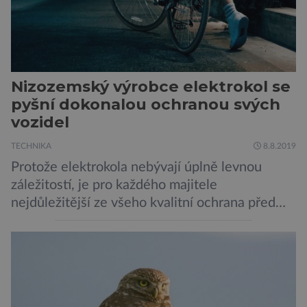
Nizozemský výrobce elektrokol se
pyšní dokonalou ochranou svých
vozidel
TECHNIKA
8.8.2019
Protože elektrokola nebývají úplně levnou
záležitostí, je pro každého majitele
nejdůležitější ze všeho kvalitní ochrana před
krádeží. Toho si je dobře vědom i nizozemský
výrobce kol VanMoof, který bez mrknutí oka
tvrdí, že má tu nejlepší ochranu na světě.
Skutečně nepřehání? Pokud se podrobněji
podíváme na ochranu jejich elektrokol