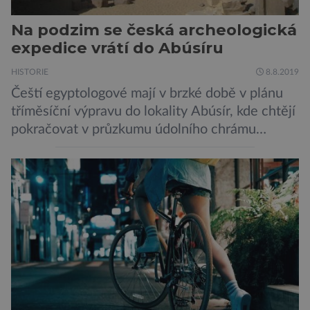
Na podzim se česká archeologická
expedice vrátí do Abúsíru
HISTORIE
8.8.2019
Čeští egyptologové mají v brzké době v plánu
tříměsíční výpravu do lokality Abúsír, kde chtějí
pokračovat v průzkumu údolního chrámu
faraona Niuserrea a okolí hrobky hodnostáře
Ceje. Lucie Jirásková z Českého
egyptologického ústavu FF UK řekla, že je
v plánu také zpracování vykopaných předmětů.
„V průběhu výzkumů není moc času na
zpracování nálezů. Necháváme si na to tedy
měsíc, kdy […]