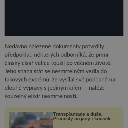
Nedávno nalezené dokumenty potvrdily
předpoklad některých odborníků, že první
čínský císař velice toužil po věčném životě.
Jeho snaha stát se nesmrtelným vedla do
takových extrémů, že vysílal své poddané na
dlouhé výpravy s jediným cílem – nalézt
kouzelný elixír nesmrtelnosti.
Transplantace a duše.
Přenesly orgány i kousek
osobnosti dárce?