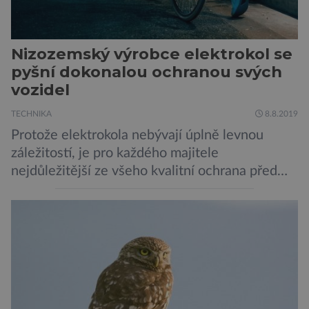
Nizozemský výrobce elektrokol se
pyšní dokonalou ochranou svých
vozidel
TECHNIKA
8.8.2019
Protože elektrokola nebývají úplně levnou
záležitostí, je pro každého majitele
nejdůležitější ze všeho kvalitní ochrana před
krádeží. Toho si je dobře vědom i nizozemský
výrobce kol VanMoof, který bez mrknutí oka
tvrdí, že má tu nejlepší ochranu na světě.
Skutečně nepřehání? Pokud se podrobněji
podíváme na ochranu jejich elektrokol
Electrified S2 a X2, pak je […]