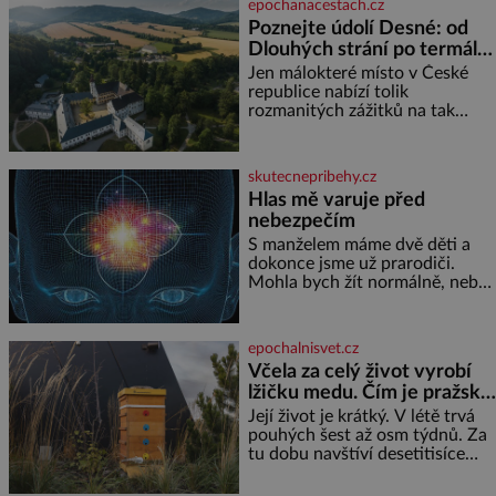
epochanacestach.cz
reaguje na každou etapu života
Poznejte údolí Desné: od
a specifické potřeby dítěte. Pro
Dlouhých strání po termální
nejmenší je klíčová
prameny
jednoduchost, měkkost a
Jen málokteré místo v České
bezpečí, proto by pokoj
republice nabízí tolik
miminka měl působit především
rozmanitých zážitků na tak
klidně a útulně. Předškolní věk
malém území jako údolí řeky
je
Desné v srdci Jeseníků. Během
jediného dne můžete
skutecnepribehy.cz
nahlédnout do útrob jedné z
Hlas mě varuje před
nejvýznamnějších vodních
nebezpečím
elektráren v Evropě, vydat se na
horské hřebeny, projet se na
S manželem máme dvě děti a
koloběžce a den zakončit
dokonce jsme už prarodiči.
poznáváním památek ve
Mohla bych žít normálně, nebýt
Velkých Losinách nebo v
jedné zásadní změny, která mi
termálním
nabourala mysl. Živím se jako
mzdová účetní a konec měsíce
epochalnisvet.cz
je pro mě vždy velice psychicky
Včela za celý život vyrobí
náročným obdobím. Od té
lžičku medu. Čím je pražský
chvíle, co máme vnoučata, mi
med ze střech tak ceněný?
dcera čím dál častěji volá o
Její život je krátký. V létě trvá
pomoc, co se hlídání týče. Dalo
pouhých šest až osm týdnů. Za
by se
tu dobu navštíví desetitisíce
květů, nalétá stovky kilometrů a
vyrobí přibližně devět gramů