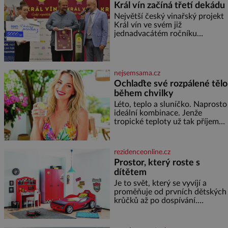
Král vín začíná třetí dekádu
co nedokážou Němci – to
Největší český vinařský projekt
dokáže český král. Nebo že by
Král vín ve svém již
ne? Mongolové od roku 1223
jednadvacátém ročníku
postupují podél Kaspického a
představil nejlepší domácí vína.
Azovského moře,
Ta vybírala odborná porota z
celkem 1260 vzorků od 157
vinařů. Král vín, který se – i pře
nejsemsama.cz
Ochlaďte své rozpálené tělo
během chvilky
Léto, teplo a sluníčko. Naprosto
ideální kombinace. Jenže
tropické teploty už tak příjemné
nejsou. Víte, jakými potravinami
se můžete rychle ochladit? K
dyž se nám tropy zaryjí pod
rezidenceonline.cz
kůži, hledáme úlevu v bazénu
Prostor, který roste s
nebo pomocí klimatizace. Jenže
dítětem
ne vždycky můžeme být v jejich
blízkosti. Nemusíte však zoufat.
Je to svět, který se vyvíjí a
Pokud budete mít promyšlený
proměňuje od prvních dětských
jídelníček, žadné pařáky si na
krůčků až po dospívání.
vás
Správně navržený pokoj
podporuje bezpečí, kreativitu,
soustředění i odpočinek a