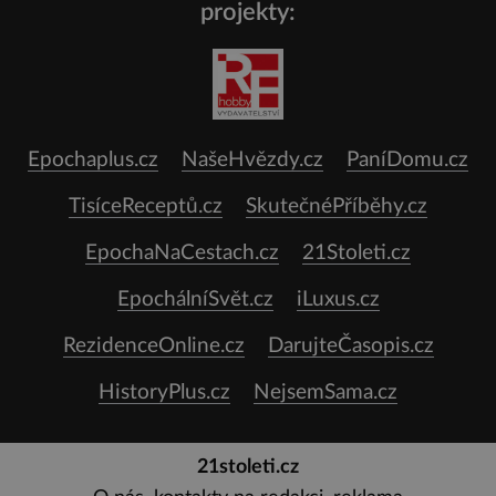
projekty:
Epochaplus.cz
NašeHvězdy.cz
PaníDomu.cz
TisíceReceptů.cz
SkutečnéPříběhy.cz
EpochaNaCestach.cz
21Stoleti.cz
EpochálníSvět.cz
iLuxus.cz
RezidenceOnline.cz
DarujteČasopis.cz
HistoryPlus.cz
NejsemSama.cz
21stoleti.cz