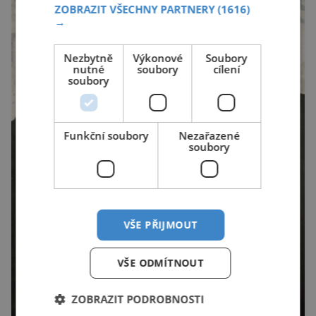
zemědělství. Ornitologové varují, že v ohrožení
ZOBRAZIT VŠECHNY PARTNERY
(1616)
je mnoho živočichů a především […]
→
Nezbytně
Výkonové
Soubory
nutné
soubory
cílení
soubory
Funkční soubory
Nezařazené
soubory
VŠE PŘIJMOUT
VŠE ODMÍTNOUT
ZOBRAZIT PODROBNOSTI