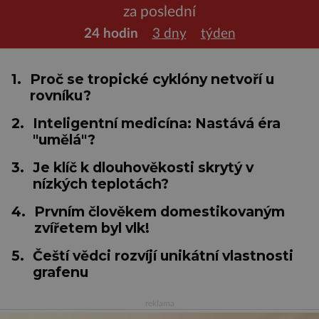
za poslední
24 hodin
3 dny
týden
1.
Proč se tropické cyklóny netvoří u
rovníku?
2.
Inteligentní medicína: Nastává éra
"umělá"?
3.
Je klíč k dlouhověkosti skrytý v
nízkých teplotách?
4.
Prvním člověkem domestikovaným
zvířetem byl vlk!
5.
Čeští vědci rozvíjí unikátní vlastnosti
grafenu
reklama