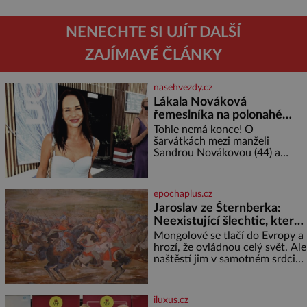
NENECHTE SI UJÍT DALŠÍ
ZAJÍMAVÉ ČLÁNKY
nasehvezdy.cz
Lákala Nováková
řemeslníka na polonahé
tělo!
Tohle nemá konce! O
šarvátkách mezi manželi
Sandrou Novákovou (44) a
Vojtěchem Moravcem (39) se
toho napsalo už hodně. Ale kdo
by doufal, že horká zem u
epochaplus.cz
herečky ze seriálu Ulice a
Jaroslav ze Šternberka:
režiséra vychladne,
Neexistující šlechtic, který
z Moravy vyžene Mongoly
Mongolové se tlačí do Evropy a
hrozí, že ovládnou celý svět. Ale
naštěstí jim v samotném srdci
Evropy stojí v cestě malé, ale
silné království, které dokáže
dobyvatelské hordy zastavit. Co
iluxus.cz
nedokáže žádná z asijských říší,