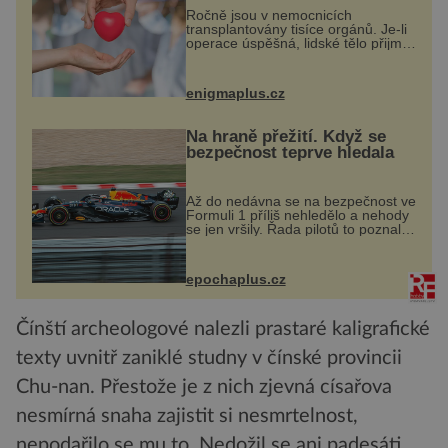
Ročně jsou v nemocnicích
transplantovány tisíce orgánů. Je-li
operace úspěšná, lidské tělo přijme
darovaný orgán za své a pacient
může vést plnohodnotný život. Ale
co když při transplantaci
enigmaplus.cz
nepřijímám...
Na hraně přežití. Když se
bezpečnost teprve hledala
Až do nedávna se na bezpečnost ve
Formuli 1 příliš nehledělo a nehody
se jen vršily. Řada pilotů to poznala
na vlastní kůži, často s trvalými
následky nebo bohužel i ztrátou
života. Dnes nepochopiteln...
epochaplus.cz
Čínští archeologové nalezli prastaré kaligrafické
texty uvnitř zaniklé studny v čínské provincii
Chu-nan. Přestože je z nich zjevná císařova
nesmírná snaha zajistit si nesmrtelnost,
nepodařilo se mu to. Nedožil se ani padesáti…