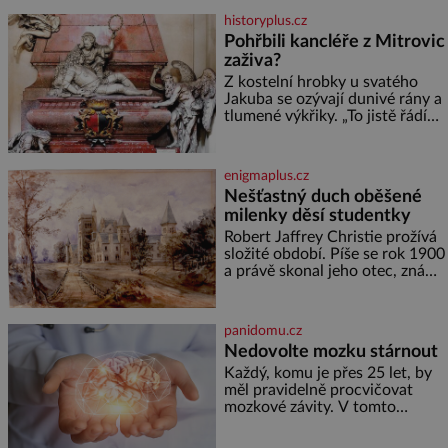
medu – zhruba jednu čajovou
historyplus.cz
lžičku. Sama o sobě se může
Pohřbili kancléře z Mitrovic
zdát bezvýznamná. Teprve když
zaživa?
se spojí s dalšími desítkami tisíc
příslušnic svého včelstva,
Z kostelní hrobky u svatého
vznikne jeden z
Jakuba se ozývají dunivé rány a
nejdokonalejších organismů
tlumené výkřiky. „To jistě řádí
duch,“ myslí si pověrčiví lidé.
Ani za dvě kopy grošů by se
nikdo neodvážil podzemní
enigmaplus.cz
hrobku otevřít a její poklop tak
Nešťastný duch oběšené
raději jen skrápí svěcenou
milenky děsí studentky
vodou. Za několik dní divné
burácení skutečně ustane. Když
Robert Jaffrey Christie prožívá
o mnoho let později hrobku
složité období. Píše se rok 1900
a právě skonal jeho otec, známý
továrník William Mellis Christie
(1829–1900). Smutná událost je
ale doprovázena ohromným
panidomu.cz
dědictvím
Nedovolte mozku stárnout
Každý, komu je přes 25 let, by
měl pravidelně procvičovat
mozkové závity. V tomto
období se totiž začíná
zhoršovat paměť. Možná máte