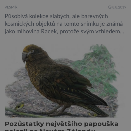
VESMÍR
8.8.2019
Působivá kolekce slabých, ale barevných
kosmických objektů na tomto snímku je známá
jako mlhovina Racek, protože svým vzhledem
připomíná ptáka v letu. Útvar tvoří oblaky
prachu, vodíku, hélia a malého množství těžších
chemických prvků. Celá oblast je místem zrodu
nových hvězd. Mimořádné rozlišení tohoto
záběru pořízeného pomocí přehlídkového
teleskopu ESO/VST odhaluje detaily
jednotlivých astronomických objektů, […]
Pozůstatky největšího papouška