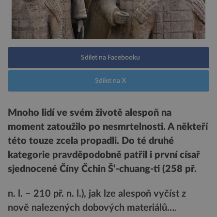
Sdílet na Facebooku
Sdílet na X
Mnoho lidí ve svém životě alespoň na
moment zatoužilo po nesmrtelnosti. A někteří
této touze zcela propadli. Do té druhé
kategorie pravděpodobně patřil i první císař
sjednocené Číny Čchin Š‘-chuang-ti (258 př.
n. l. – 210 př. n. l.)
, jak lze alespoň vyčíst z
nově nalezených dobových materiálů…
.