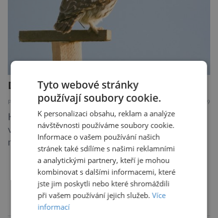
Tyto webové stránky
Další rána pro mizejícího sýčka
používají soubory cookie.
PŘÍRODA
7.8.2019
K personalizaci obsahu, reklam a analýze
Kriticky ohrožený sýček obecný letos
návštěvnosti používáme soubory cookie.
významně posílil populaci díky velkému
Informace o vašem používání našich
množství hrabošů. Teď pro něj malý hlodavec
stránek také sdílíme s našimi reklamními
může být hrozbou. Zemědělci dostali povolení
a analytickými partnery, kteří je mohou
trávit hraboše plošně rozhozeným jedem. Od 5.
kombinovat s dalšími informacemi, které
srpna jim to umožňuje rozhodnutí Ústředního
DALŠÍ ČLÁNKY ›
jste jim poskytli nebo které shromáždili
kontrolního a zkušebního ústavu zemědělského
při vašem používání jejich služeb.
Více
(ÚKZÚZ) podřízeného ministerstvu
informací
reklama