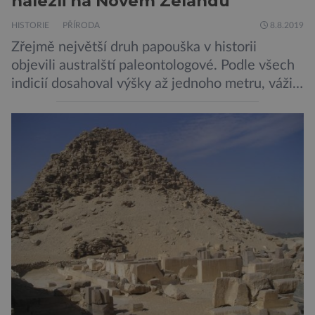
nalezli na Novém Zélandu
HISTORIE
PŘÍRODA
8.8.2019
Zřejmě největší druh papouška v historii
objevili australští paleontologové. Podle všech
indicií dosahoval výšky až jednoho metru, vážil
asi 7 kilogramů, nelétal a mohl se chlubit
skutečně silným zobákem. Pták dostal
pojmenování Heracles inexpectatus a doba
jeho života je datována přibližně před 19
miliony lety. „Nový Zéland je dobře známý
svými velkými nelétavými ptáky. Dominantní
[…]