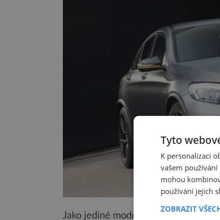
Tyto webové
K personalizaci 
vašem používání n
mohou kombinovat
používání jejich 
ZOBRAZIT VŠEC
Jako jediné modely ve svém segmentu