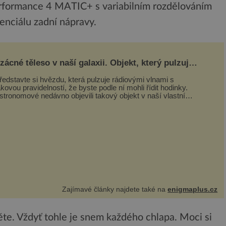
rformance 4 MATIC+ s variabilním rozdělováním
nciálu zadní nápravy.
zácné těleso v naší galaxii. Objekt, který pulzuje
ak jasně, že mění astronomii
ředstavte si hvězdu, která pulzuje rádiovými vlnami s
akovou pravidelností, že byste podle ní mohli řídit hodinky.
stronomové nedávno objevili takový objekt v naší vlastní
alaxii, ale jeho chování...
Zajímavé články najdete také na
enigmaplus.cz
děte. Vždyť tohle je snem každého chlapa. Moci si