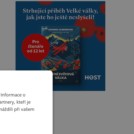
 Informace o
tnery, kteří je
máždili při vašem