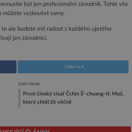
 nemusíte být jen profesionální závodník. Tohle vše
lů můžete vyzkoušet samy.
a to ale budete mít radost z každého ujetého
ívají jen závodníci.
Sdílet na X
Další článek
První čínský císař Čchin Š‘-chuang-ti: Muž,
který chtěl žít věčně