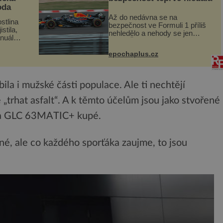
oda
Až do nedávna se na
stlina
bezpečnost ve Formuli 1 příliš
stila,
nehledělo a nehody se jen
nuál
vršily. Řada pilotů to poznala na
se
vlastní kůži, často s trvalými
a podle
epochaplus.cz
následky nebo bohužel i ztrátou
e být
života. Dnes nepochopiteln...
ila i mužské části populace. Ale ti nechtějí
„trhat asfalt“. A k těmto účelům jsou jako stvořené
 GLC 63MATIC+ kupé.
né, ale co každého sporťáka zaujme, to jsou