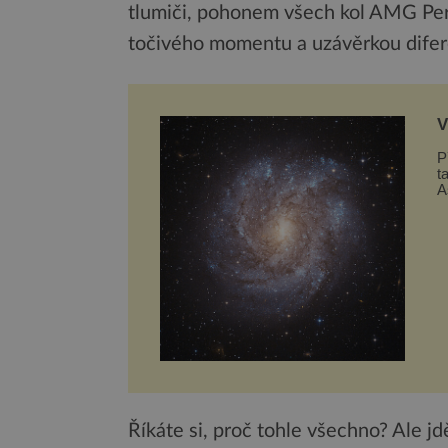
tlumiči, pohonem všech kol AMG Pe
točivého momentu a uzávěrkou difere
V
t
P
t
A
g
Říkáte si, proč tohle všechno? Ale j