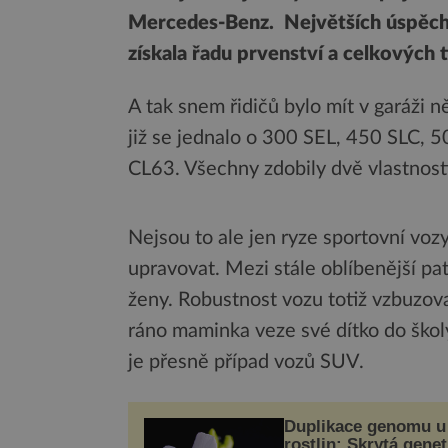
Mercedes-Benz. Největších úspěch
získala řadu prvenství a celkových t
A tak snem řidičů bylo mít v garáži
již se jednalo o 300 SEL, 450 SLC
CL63. Všechny zdobily dvě vlastnost
Nejsou to ale jen ryze sportovní vozy
upravovat. Mezi stále oblíbenější pa
ženy. Robustnost vozu totiž vzbuzov
ráno maminka veze své dítko do školy,
je přesně případ vozů SUV.
Duplikace genomu u
rostlin: Skrytá genet