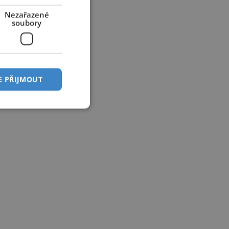
Nezařazené
soubory
E PŘIJMOUT