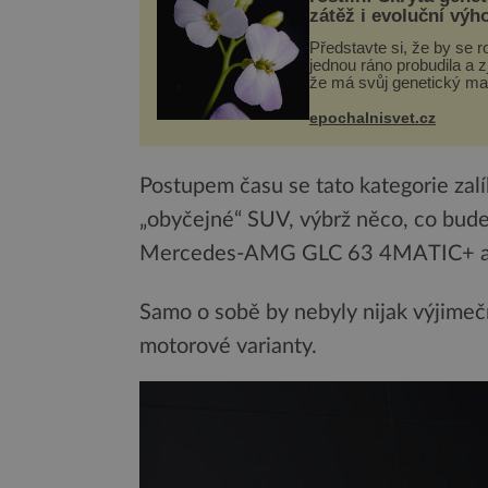
zátěž i evoluční výh
Představte si, že by se ro
jednou ráno probudila a zji
že má svůj genetický ma
celý dvakrát. Přesně to 
občas v přírodě stane – 
epochalnisvet.cz
nového výzkumu to můž
pro druhy vstupenka...
Postupem času se tato kategorie zalíb
„obyčejné“ SUV, výbrž něco, co bude 
Mercedes-AMG GLC 63 4MATIC+ a
Samo o sobě by nebyly nijak výjimeč
motorové varianty.