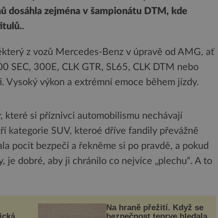
ů dosáhla zejména v šampionátu DTM, kde
itulů.
.
 některý z vozů Mercedes-Benz v úpravě od AMG, ať
, 500 SEC, 300E, CLK GTR, SL65, CLK DTM nebo
i. Vysoký výkon a extrémní emoce během jízdy.
, které si příznivci automobilismu nechávají
tří kategorie SUV, kteroé dříve fandily převážně
ala pocit bezpečí a řekněme si po pravdě, a pokud
 je dobré, aby ji chránilo co nejvíce „plechu“. A to
Na hraně přežití. Když se
ická
bezpečnost teprve hledala