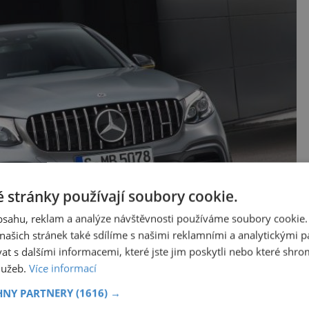
 stránky používají soubory cookie.
obsahu, reklam a analýze návštěvnosti používáme soubory cookie.
ašich stránek také sdílíme s našimi reklamními a analytickými par
 s dalšími informacemi, které jste jim poskytli nebo které shro
služeb.
Více informací
HNY PARTNERY
(1616) →
 mají k dispozici osmiválcové motory, které jsou