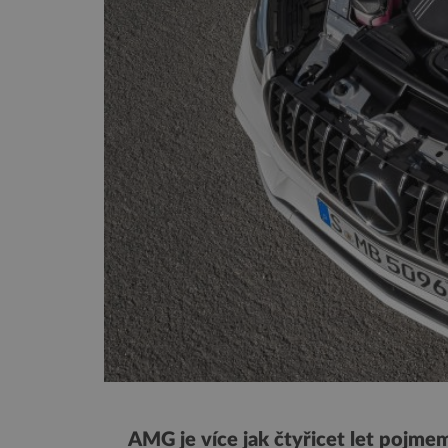
AMG je více jak čtyřicet let pojm