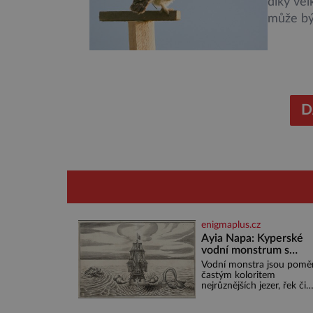
díky ve
může být
plošně 
rozhodn
zeměděl
Ornitolo
předevš
D
enigmaplus.cz
Ayia Napa: Kyperské
vodní monstrum s
mírumilovnou povaho
Vodní monstra jsou pomě
častým koloritem
nejrůznějších jezer, řek či
ostrovů. Mnozí skeptici to
přikládají hlavně snaze da