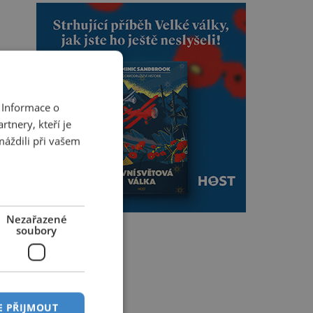
 Informace o
tnery, kteří je
máždili při vašem
Nezařazené
soubory
E PŘIJMOUT