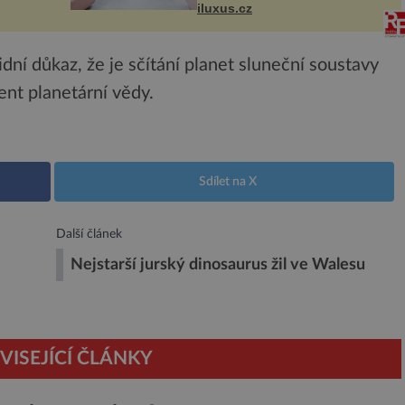
vníci
v anglickém Salfordu –
iluxus.cz
burčák,
konkrétně do budov Blue Tower
a Orange Tower. Komplex
budov Media...
idní důkaz, že je sčítání planet sluneční soustavy
ent planetární vědy.
Sdílet na X
Další článek
Nejstarší jurský dinosaurus žil ve Walesu
VISEJÍCÍ ČLÁNKY