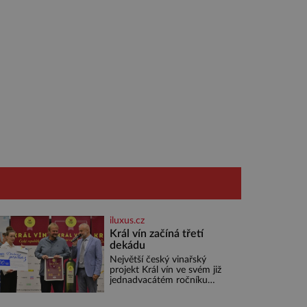
iluxus.cz
Král vín začíná třetí
dekádu
Největší český vinařský
projekt Král vín ve svém již
jednadvacátém ročníku
představil nejlepší domácí
vína. Ta vybírala odborná