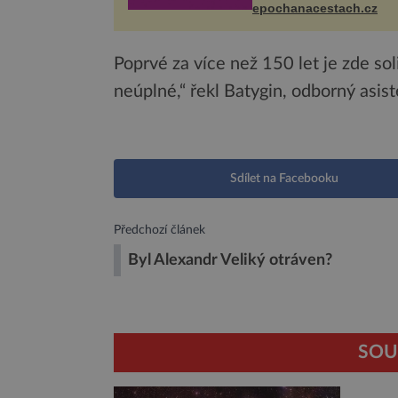
Husově náměstí. Návště
epochanacestach.cz
se mohou těšit na víno, 
pes...
Poprvé za více než 150 let je zde sol
neúplné,“ řekl Batygin, odborný asist
Sdílet na Facebooku
Předchozí článek
Byl Alexandr Veliký otráven?
SOU