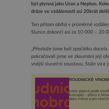
být plynná jako Uran a Neptun. Kole
dráze ve vzdálenosti asi 20krát delš
Ten přitom obíhá v průměrné vzdálen
Slunce dokončí asi za 10 000 – 20 0
„Přestože jsme byli zpočátku docela s
pokračovali jsme ve zkoumání její o
vnější sluneční soustavu. Stále více 
ROUDNICKÉ VINOB
Letos poprvé podle nové
konceptu – přímo v hist
jádru města a pro všech
zcela zdarma. Hlavní pr
se odehraje na Karlově a