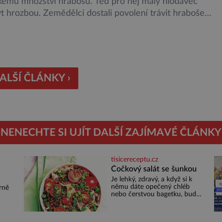
lkému množství hrabošů. Teď pro něj malý hlodavec
 hrozbou. Zemědělci dostali povolení trávit hraboše
rozhozeným jedem. Od 5. srpna jim to umožňuje
utí Ústředního kontrolního a zkušebního ústavu
ského (ÚKZÚZ) podřízeného ministerstvu zemědělství.
gové varují, že v ohrožení je mnoho živočichů a
ím […]
ALŠÍ ČLÁNKY ›
NENECHTE SI UJÍT DALŠÍ ZAJÍMAVÉ ČLÁNKY
tisicereceptu.cz
Čočkový salát se šunkou
Je lehký, zdravý, a když si k
u
němu dáte opečený chléb
rně
nebo čerstvou bagetku, bude
chutnat jedna báseň.
Suroviny 250 g vaší oblíbené
čočky 150 g cherry rajčátek 1
né