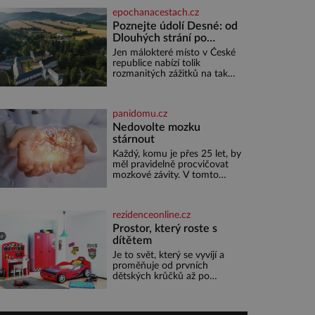
porota z celkem 1260 vzorků
epochanacestach.cz
od 157 vinařů. Král vín, který
se – i pře
Poznejte údolí Desné: od
Dlouhých strání po
termální prameny
Jen málokteré místo v České
republice nabízí tolik
rozmanitých zážitků na tak
malém území jako údolí řeky
Desné v srdci Jeseníků.
Během jediného dne můžete
panidomu.cz
nahlédnout do útrob jedné z
nejvýznamnějších vodních
Nedovolte mozku
elektráren v Evropě, vydat se
stárnout
na horské hřebeny, projet se
Každý, komu je přes 25 let, by
na koloběžce a den zakončit
měl pravidelně procvičovat
poznáváním památek ve
mozkové závity. V tomto
Velkých Losinách nebo v
období se totiž začíná
termálním
zhoršovat paměť. Možná
máte problém vzpomenout si
rezidenceonline.cz
na jméno kolegy z práce.
Nebo marně v paměti lovíte
Prostor, který roste s
název knížky, kterou jste
dítětem
nedávno přečetli. Je to
Je to svět, který se vyvíjí a
opravdu tak, s věkem jako
proměňuje od prvních
kdyby se paměť rozhodla
dětských krůčků až po
stávkovat. Cvičte
dospívání. Správně navržený
pokoj podporuje bezpečí,
kreativitu, soustředění i