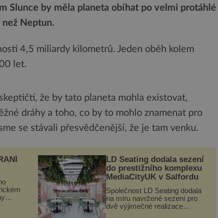
m Slunce by měla planeta obíhat po velmi protáhlé
í než Neptun.
osti 4,5 miliardy kilometrů. Jeden oběh kolem
00 let.
keptičtí, že by tato planeta mohla existovat,
běžné dráhy a toho, co by to mohlo znamenat pro
jsme se stávali přesvědčenější, že je tam venku.
RANÍ
LD Seating dodala sezení
do prestižního komplexu
MediaCityUK v Salfordu
ho
orickém
Společnost LD Seating dodala
ny
na míru navržené sezení pro
ogram
dvě výjimečné realizace
kanceláří v areálu MediaCityUK