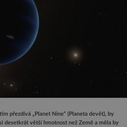
tím přezdívá „Planet Nine“ (Planeta devět), by
si desetkrát větší hmotnost než Země a měla by