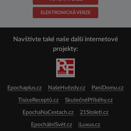
ELEKTRONICKÁ VERZE
Navštivte také naše další internetové
projekty:
Epochaplus.cz
NašeHvězdy.cz
PaníDomu.cz
TisíceReceptů.cz
SkutečnéPříběhy.cz
EpochaNaCestach.cz
21Stoleti.cz
EpochálníSvět.cz
iLuxus.cz