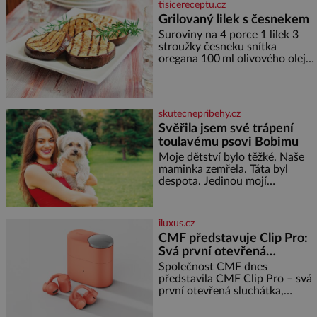
tisicereceptu.cz
městečka či třeba dechberoucí
Grilovaný lilek s česnekem
útesy. Druhý největší italský
Suroviny na 4 porce 1 lilek 3
ostrov o velikosti přibližně
stroužky česneku snítka
jedné třetiny České republiky
oregana 100 ml olivového oleje
vás ohromí nejen svými plážemi
sůl Postup Na mírně rozpálený
s bílým pískem jako v Karibiku,
gril nebo do grilovací hliníkové
ale i divokou krajinou, také
misky narovnejte nasucho
bohatou historií i
kolečka lilku.
luxusem.Zjistěte,
skutecnepribehy.cz
Svěřila jsem své trápení
toulavému psovi Bobimu
Moje dětství bylo těžké. Naše
maminka zemřela. Táta byl
despota. Jedinou mojí
spřízněnou duší se stal toulavý
pejsek Bobi. Doma jsem jako
dítě měla peklo. Maminka
iluxus.cz
zemřela, když jsem byla ještě
CMF představuje Clip Pro:
malá. Otec hodně pil a často
Svá první otevřená
dokázal propít skoro celou
sluchátka
výplatu. Čtyři roky jsem chodila
Společnost CMF dnes
do školy u nás na vesnici. Měli
představila CMF Clip Pro – svá
mě tam rádi, protože
první otevřená sluchátka,
vytvořená s cílem nabídnout
zážitek z poslechu, který působí