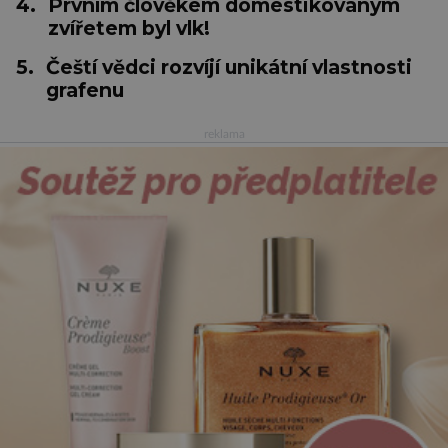
4.
Prvním člověkem domestikovaným
zvířetem byl vlk!
5.
Čeští vědci rozvíjí unikátní vlastnosti
grafenu
reklama