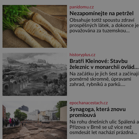
stejně přirozeně, jako zní. CMF
panidomu.cz
Clip Pro jsou navržena pro lid
Nezapomínejte na petržel
Obsahuje totiž spoustu zdraví
prospěšných látek, a dokonce je
považována za tuzemskou
superpotravinu. Zázrak plný
vitaminů V petrželi najdete
vitaminy B1, B2, B3, B6,
provitamin A, vitamin E a velké
historyplus.cz
množství vitamínu C (nejvíce ho
Bratři Kleinové: Stavbu
má nať, dokonce třikrát více než
železnic v monarchii ovládli
pomeranč, v kořeni je také, ale
je ho desetkrát méně), a
samouci
Na začátku je jich šest a začínají
kyselinu listovou. Ale
poměrně skromně, úpravami
zahrad, rybníků a parků.
Postupně si ale troufnou i na
stavbu železnic. Během 40 let
vybudují na území monarchie
epochanacestach.cz
třetinu všech tratí, tedy asi
Synagoga, která znovu
3500 kilometrů! Ohromně na
promlouvá
tom zbohatnou… Podnikavého
ducha zdědí bratři Kleinové po
Na rohu dnešních ulic Spálená a
otci Johannovi (1756–1835),
Přízova v Brně se už více než
který má malý statek na
osmdesát let nachází prázdná
Jesenicku
parcela. Jen málokdo z