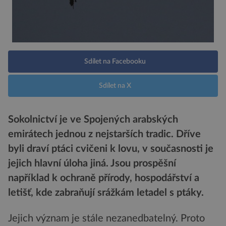
Sdílet na Facebooku
Sdílet na X
Sokolnictví je ve Spojených arabských
emirátech jednou z nejstarších tradic. Dříve
byli draví ptáci cvičeni k lovu, v současnosti je
jejich hlavní úloha jiná. Jsou prospěšní
například k ochraně přírody, hospodářství a
letišť, kde zabraňují srážkám letadel s ptáky.
Jejich význam je stále nezanedbatelný. Proto