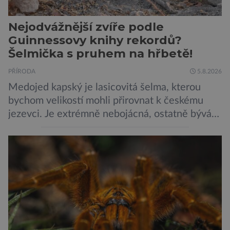
Nejodvážnější zvíře podle
Guinnessovy knihy rekordů?
Šelmička s pruhem na hřbetě!
PŘÍRODA
5.8.2026
Medojed kapský je lasicovitá šelma, kterou
bychom velikostí mohli přirovnat k českému
jezevci. Je extrémně nebojácná, ostatně bývá
označována za nejodvážnější zvíře vůbec. V
této souvislosti je dokonce zapsána do
Guinnessovy knihy rekordů. Navzdory svému
názvu nežije pouze v jižní Africe, ale domovem
je mu valná část černého kontinentu a
vyskytuje se rovněž v oblastech […]