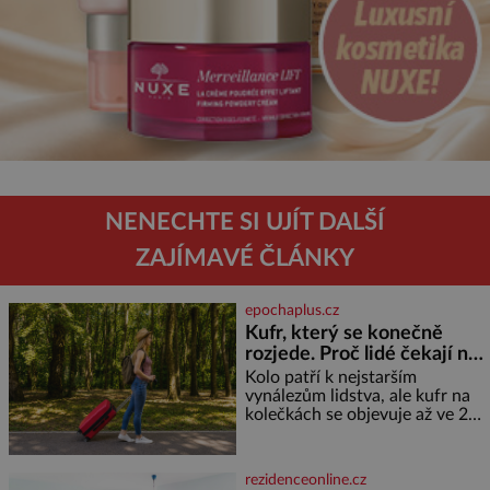
NENECHTE SI UJÍT DALŠÍ
ZAJÍMAVÉ ČLÁNKY
epochaplus.cz
Kufr, který se konečně
rozjede. Proč lidé čekají na
kolečka téměř pět tisíc let?
Kolo patří k nejstarším
vynálezům lidstva, ale kufr na
kolečkách se objevuje až ve 20.
století. Po tisíce let lidé vláčejí
těžká zavazadla v rukou, na
zádech nebo je nakládají na
rezidenceonline.cz
povozy. Stačí přitom jediný