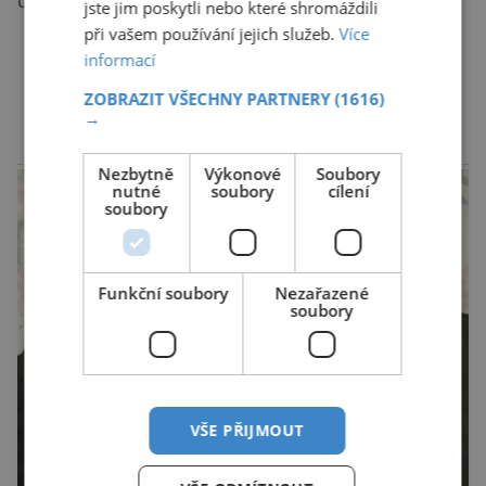
důsledkem smůly nebo mimořádně horkého
jste jim poskytli nebo které shromáždili
léta. Nová analýza mezinárodního konsorcia
při vašem používání jejich služeb.
Více
World Weather Attribution (WWA) ukazuje, že
informací
klimatická změna zásadně zvyšuje
DALŠÍ ČLÁNKY ›
ZOBRAZIT VŠECHNY PARTNERY
(1616)
pravděpodobnost vzniku podmínek, ve kterých
→
se oheň šíří mimořádně rychle a je jen obtížně
reklama
zvladatelný. Vědci analyzovali kombinaci
Nezbytně
Výkonové
Soubory
nutné
soubory
cílení
vysokých teplot, dlouhodobého […]
soubory
Funkční soubory
Nezařazené
soubory
VŠE PŘIJMOUT