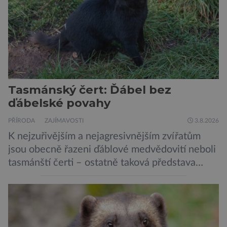
Tasmánský čert: Ďábel bez
ďábelské povahy
PŘÍRODA
ZAJÍMAVOSTI
3.8.2026
K nejzuřivějším a nejagresivnějším zvířatům
jsou obecně řazeni ďáblové medvědovití neboli
tasmánští čerti – ostatně taková představa
vyplývá i z jejich názvu. Tito největší draví
vačnatci, vyskytující se dnes již výhradně na
ostrově Tasmánie, si však takovou nálepku
vůbec nezaslouží. Fakticky se totiž spíše než o