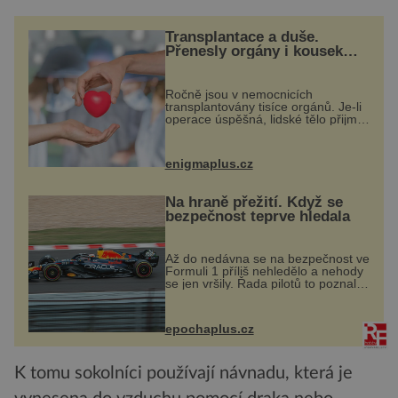
Transplantace a duše.
Přenesly orgány i kousek
osobnosti dárce?
Ročně jsou v nemocnicích
transplantovány tisíce orgánů. Je-li
operace úspěšná, lidské tělo přijme
darovaný orgán za své a pacient
může vést plnohodnotný život. Ale
co když při transplantaci
enigmaplus.cz
nepřijímám...
Na hraně přežití. Když se
bezpečnost teprve hledala
Až do nedávna se na bezpečnost ve
Formuli 1 příliš nehledělo a nehody
se jen vršily. Řada pilotů to poznala
na vlastní kůži, často s trvalými
následky nebo bohužel i ztrátou
života. Dnes nepochopiteln...
epochaplus.cz
K tomu sokolníci používají návnadu, která je