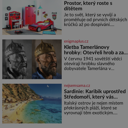
Prostor, který roste s
nápad, připevnit ke kufru
dítětem
kolečka. Jenže právě ten nikdo
dlouho nedostane. Až jednou se
Je to svět, který se vyvíjí a
na letišti ozve věta, která změní
proměňuje od prvních dětských
krůčků až po dospívání.
Správně navržený pokoj
podporuje bezpečí, kreativitu,
soustředění i odpočinek a
enigmaplus.cz
reaguje na každou etapu života
Kletba Tamerlánovy
a specifické potřeby dítěte. Pro
hrobky: Otevřeli hrob a za
nejmenší je klíčová
dva dny začala invaze do
jednoduchost, měkkost a
V červnu 1941 sovětští vědci
bezpečí, proto by pokoj
SSSR. Náhoda, nebo
otevírají hrobku slavného
miminka měl působit především
dobyvatele Tamerlána v
varování?
klidně a útulně. Předškolní věk
uzbeckém Samarkandu. O dva
je
dny později nacistické Německo
zahajuje operaci Barbarossa a
nejsemsama.cz
napadá Sovětský svaz. Shoda
Sardinie: Karibik uprostřed
dat je
Středomoří, který vás
okouzlí
Italský ostrov je nejen místem
překrásných pláží, které se
vyrovnají těm exotickým.
Najdete na něm i spousty
zajímavostí k objevování.
Fascinující stará malebná