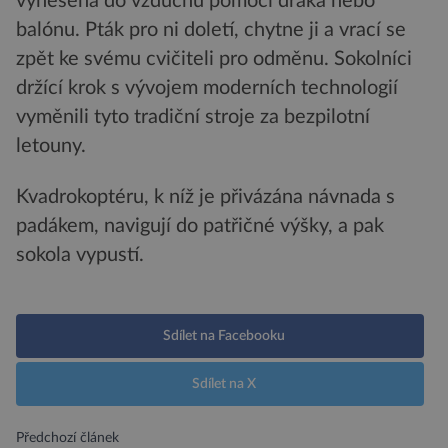
vynesena do vzduchu pomocí draka nebo
balónu. Pták pro ni doletí, chytne ji a vrací se
zpět ke svému cvičiteli pro odměnu. Sokolníci
držící krok s vývojem moderních technologií
vyměnili tyto tradiční stroje za bezpilotní
letouny.
Kvadrokoptéru, k níž je přivázána návnada s
padákem, navigují do patřičné výšky, a pak
sokola vypustí.
Sdílet na Facebooku
Sdílet na X
Předchozí článek