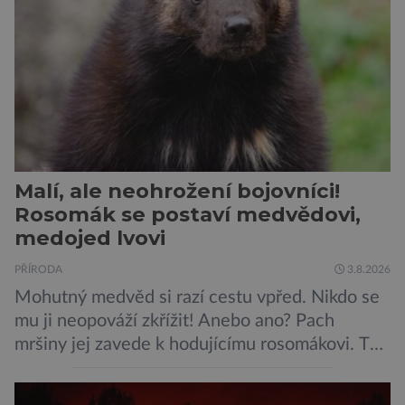
zákeřné a nebezpečné vzteklouny jedná o
plaché živočichy. Velikostně […]
Malí, ale neohrožení bojovníci!
Rosomák se postaví medvědovi,
medojed lvovi
PŘÍRODA
3.8.2026
Mohutný medvěd si razí cestu vpřed. Nikdo se
mu ji neopováží zkřížit! Anebo ano? Pach
mršiny jej zavede k hodujícímu rosomákovi. Ten
se ale před ním nechystá ustoupit. Ačkoli
velikostní rozdíl mezi nimi je značný, statečná