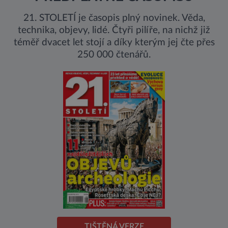
21. STOLETÍ je časopis plný novinek. Věda,
technika, objevy, lidé. Čtyři pilíře, na nichž již
téměř dvacet let stojí a díky kterým jej čte přes
250 000 čtenářů.
TIŠTĚNÁ VERZE