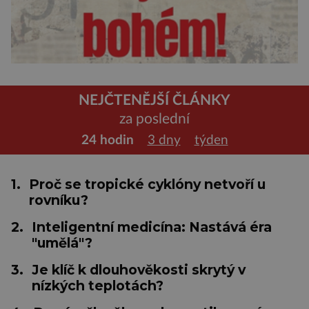
NEJČTENĚJŠÍ ČLÁNKY
za poslední
24 hodin
3 dny
týden
1.
Proč se tropické cyklóny netvoří u
rovníku?
2.
Inteligentní medicína: Nastává éra
"umělá"?
3.
Je klíč k dlouhověkosti skrytý v
nízkých teplotách?