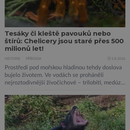
Tesáky či kleště pavouků nebo
štírů: Chelicery jsou staré přes 500
milionů let!
HISTORIE
PŘÍRODA
5.8.2026
Prostředí pod mořskou hladinou tehdy doslova
bujelo životem. Ve vodách se proháněli
nejroztodivnější živočichové – trilobiti, medúzy
či hlavonožci. V dávném kambriu žil také
prazvláštní stonožce podobný tvor, který měl
zárodky zbraní typických pro dnešní pavouky.
Pavouci, štíři či klíšťata jsou členovci patřící do
skupiny klepítkatců. Vyznačují se takzvanými
chelicerami, které u nich představují právě […]