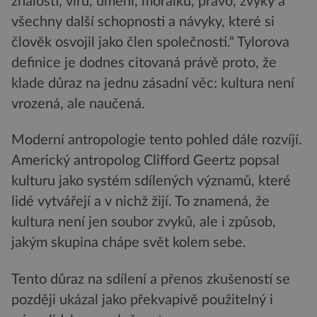
znalosti, víru, umění, morálku, právo, zvyky a
všechny další schopnosti a návyky, které si
člověk osvojil jako člen společnosti.“ Tylorova
definice je dodnes citovaná právě proto, že
klade důraz na jednu zásadní věc: kultura není
vrozená, ale naučená.
Moderní antropologie tento pohled dále rozvíjí.
Americký antropolog Clifford Geertz popsal
kulturu jako systém sdílených významů, které
lidé vytvářejí a v nichž žijí. To znamená, že
kultura není jen soubor zvyků, ale i způsob,
jakým skupina chápe svět kolem sebe.
Tento důraz na sdílení a přenos zkušeností se
později ukázal jako překvapivě použitelný i