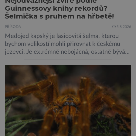
Nejodvážnější zvíře podle
Guinnessovy knihy rekordů?
Šelmička s pruhem na hřbetě!
PŘÍRODA
5.8.2026
Medojed kapský je lasicovitá šelma, kterou
bychom velikostí mohli přirovnat k českému
jezevci. Je extrémně nebojácná, ostatně bývá
označována za nejodvážnější zvíře vůbec. V
této souvislosti je dokonce zapsána do
Guinnessovy knihy rekordů. Navzdory svému
názvu nežije pouze v jižní Africe, ale domovem
je mu valná část černého kontinentu a
vyskytuje se rovněž v oblastech […]