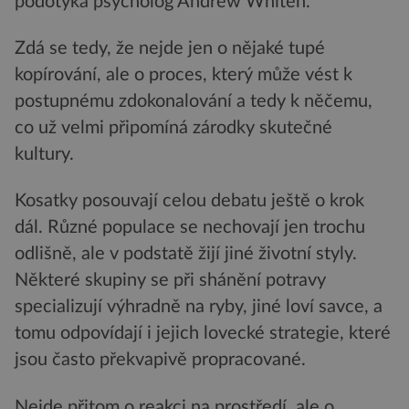
podotýká psycholog Andrew Whiten.
Zdá se tedy, že nejde jen o nějaké tupé
kopírování, ale o proces, který může vést k
postupnému zdokonalování a tedy k něčemu,
co už velmi připomíná zárodky skutečné
kultury.
Kosatky posouvají celou debatu ještě o krok
dál. Různé populace se nechovají jen trochu
odlišně, ale v podstatě žijí jiné životní styly.
Některé skupiny se při shánění potravy
specializují výhradně na ryby, jiné loví savce, a
tomu odpovídají i jejich lovecké strategie, které
jsou často překvapivě propracované.
Nejde přitom o reakci na prostředí, ale o