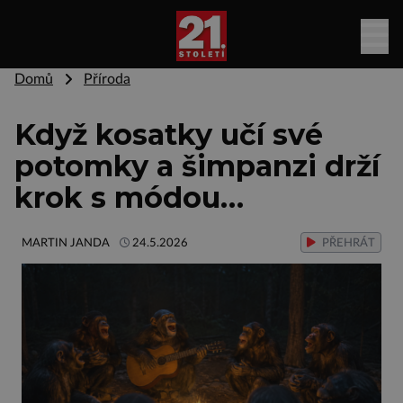
Domů
Příroda
Když kosatky učí své
potomky a šimpanzi drží
krok s módou…
MARTIN JANDA
24.5.2026
PŘEHRÁT