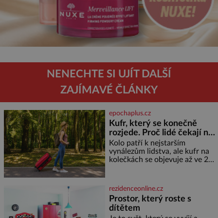
NENECHTE SI UJÍT DALŠÍ
ZAJÍMAVÉ ČLÁNKY
epochaplus.cz
Kufr, který se konečně
rozjede. Proč lidé čekají na
kolečka téměř pět tisíc let?
Kolo patří k nejstarším
vynálezům lidstva, ale kufr na
kolečkách se objevuje až ve 20.
století. Po tisíce let lidé vláčejí
těžká zavazadla v rukou, na
zádech nebo je nakládají na
rezidenceonline.cz
povozy. Stačí přitom jediný
Prostor, který roste s
nápad, připevnit ke kufru
dítětem
kolečka. Jenže právě ten nikdo
dlouho nedostane. Až jednou se