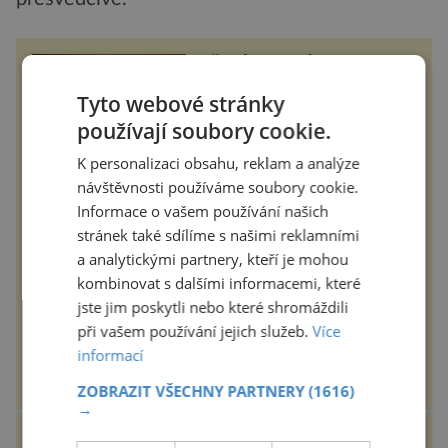
Utržený kus skály se zastavil
těsně před kostelem!
Ochránila ho boží síla?
Tyto webové stránky
používají soubory cookie.
30 centimetrů! Přesně v takové
vzdálenosti se od amerického
kostela zastavil obrovský 20tunový
K personalizaci obsahu, reklam a analýze
balvan, který se v květnu 2014
nečekaně odtrhl od nedaleké skály
návštěvnosti používáme soubory cookie.
při její demolici. Podle místních stojí
enigmaplus.cz
Informace o vašem používání našich
...
stránek také sdílíme s našimi reklamními
První sluchátka Hermés
a analytickými partnery, kteří je mohou
inspirovala slavná kabelka
kombinovat s dalšími informacemi, které
jste jim poskytli nebo které shromáždili
Vůbec první sluchátka od módního
domu Hermès byla vyrobena
při vašem používání jejich služeb.
Více
experimentálním laboratoří Hermès
informací
Ateliers Horizons. Elegantní gadget
si vyžádal dva roky vývoje a chlubí
se ručně šitou hovězí kůží a
ZOBRAZIT VŠECHNY PARTNERY
(1616)
epochalnisvet.cz
kovový...
→
ZÁBOŘSKÁ POUŤ 2025