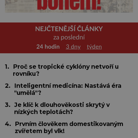
NEJČTENĚJŠÍ ČLÁNKY
za poslední
24 hodin
3 dny
týden
1.
Proč se tropické cyklóny netvoří u
rovníku?
2.
Inteligentní medicína: Nastává éra
"umělá"?
3.
Je klíč k dlouhověkosti skrytý v
nízkých teplotách?
4.
Prvním člověkem domestikovaným
zvířetem byl vlk!