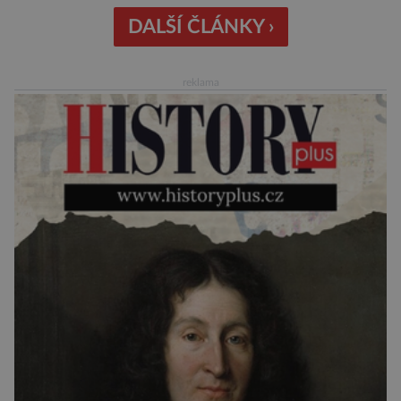
World Weather Attribution (WWA) ukazuje, že
klimatická změna zásadně zvyšuje
DALŠÍ ČLÁNKY ›
pravděpodobnost vzniku podmínek, ve kterých
se oheň šíří mimořádně rychle a je jen obtížně
reklama
zvladatelný. Vědci analyzovali kombinaci
vysokých teplot, dlouhodobého […]