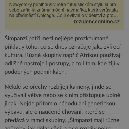
Newyorský penthaus v retro-futuristickém stylu si pro
sebe zařídila známá módní návrhářka, která vyrůstala
na předměstí Chicaga. Co ji ovlivnilo v dětství a proč
vypadá její domov právě takto? Interié...
rezidenceonline.cz
Šimpanzi patří mezi nejlépe prozkoumané
příklady toho, co se dnes označuje jako zvířecí
kultura. Různé skupiny napříč Afrikou používají
odlišné nástroje i postupy, a to i tam, kde žijí v
podobných podmínkách.
Někde se ořechy rozbíjejí kameny, jinde se
využívají větve nebo se k nim přistupuje úplně
jinak. Nejde přitom o náhodu ani genetickou
výbavu, ale o naučené chování, které se
předává v rámci skupiny. „Šimpanzi mají různé
způsoby, jak dělat věci, a tyto rozdíly nejsou