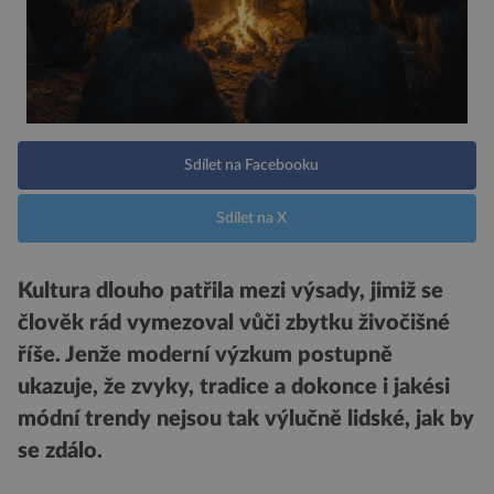
Sdílet na Facebooku
Sdílet na X
Kultura dlouho patřila mezi výsady, jimiž se
člověk rád vymezoval vůči zbytku živočišné
říše. Jenže moderní výzkum postupně
ukazuje, že zvyky, tradice a dokonce i jakési
módní trendy nejsou tak výlučně lidské, jak by
se zdálo.