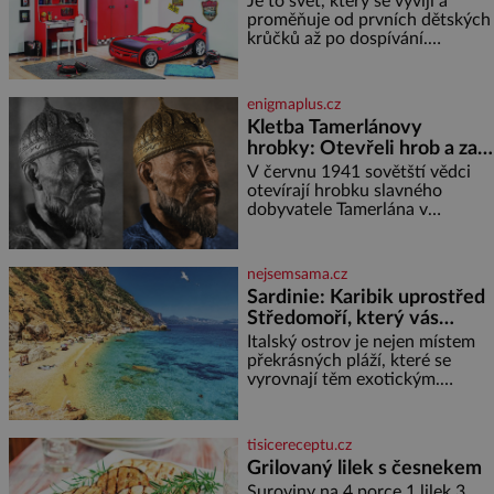
Je to svět, který se vyvíjí a
na letišti ozve věta, která změní
proměňuje od prvních dětských
krůčků až po dospívání.
Správně navržený pokoj
podporuje bezpečí, kreativitu,
soustředění i odpočinek a
enigmaplus.cz
reaguje na každou etapu života
Kletba Tamerlánovy
a specifické potřeby dítěte. Pro
hrobky: Otevřeli hrob a za
nejmenší je klíčová
dva dny začala invaze do
jednoduchost, měkkost a
V červnu 1941 sovětští vědci
bezpečí, proto by pokoj
SSSR. Náhoda, nebo
otevírají hrobku slavného
miminka měl působit především
dobyvatele Tamerlána v
varování?
klidně a útulně. Předškolní věk
uzbeckém Samarkandu. O dva
je
dny později nacistické Německo
zahajuje operaci Barbarossa a
nejsemsama.cz
napadá Sovětský svaz. Shoda
Sardinie: Karibik uprostřed
dat je
Středomoří, který vás
okouzlí
Italský ostrov je nejen místem
překrásných pláží, které se
vyrovnají těm exotickým.
Najdete na něm i spousty
zajímavostí k objevování.
Fascinující stará malebná
tisicereceptu.cz
městečka či třeba dechberoucí
Grilovaný lilek s česnekem
útesy. Druhý největší italský
Suroviny na 4 porce 1 lilek 3
ostrov o velikosti přibližně