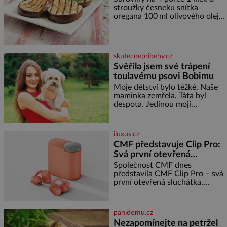
stroužky česneku snítka
jedné třetiny České republiky
oregana 100 ml olivového oleje
vás ohromí nejen svými plážemi
sůl Postup Na mírně rozpálený
s bílým pískem jako v Karibiku,
gril nebo do grilovací hliníkové
ale i divokou krajinou, také
misky narovnejte nasucho
bohatou historií i
kolečka lilku.
luxusem.Zjistěte,
skutecnepribehy.cz
Svěřila jsem své trápení
toulavému psovi Bobimu
Moje dětství bylo těžké. Naše
maminka zemřela. Táta byl
despota. Jedinou mojí
spřízněnou duší se stal toulavý
pejsek Bobi. Doma jsem jako
dítě měla peklo. Maminka
iluxus.cz
zemřela, když jsem byla ještě
CMF představuje Clip Pro:
malá. Otec hodně pil a často
Svá první otevřená
dokázal propít skoro celou
sluchátka
výplatu. Čtyři roky jsem chodila
Společnost CMF dnes
do školy u nás na vesnici. Měli
představila CMF Clip Pro – svá
mě tam rádi, protože
první otevřená sluchátka,
vytvořená s cílem nabídnout
zážitek z poslechu, který působí
stejně přirozeně, jako zní. CMF
panidomu.cz
Clip Pro jsou navržena pro lid
Nezapomínejte na petržel