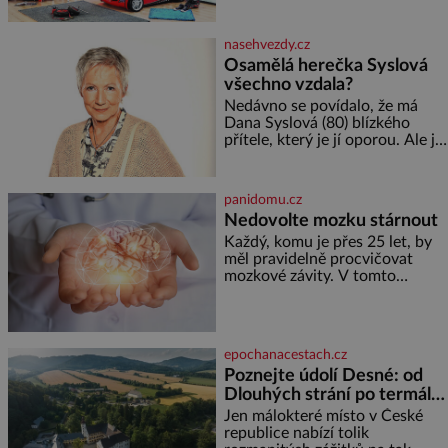
Správně navržený pokoj
podporuje bezpečí, kreativitu,
soustředění i odpočinek a
nasehvezdy.cz
reaguje na každou etapu života
Osamělá herečka Syslová
a specifické potřeby dítěte. Pro
všechno vzdala?
nejmenší je klíčová
jednoduchost, měkkost a
Nedávno se povídalo, že má
bezpečí, proto by pokoj
Dana Syslová (80) blízkého
miminka měl působit především
přítele, který je jí oporou. Ale je
klidně a útulně. Předškolní věk
to ještě vůbec pravda? V
je
posledních dnech čím dál
častěji mluví o svém odchodu.
panidomu.cz
Dohnala ji snad samota? Půs
Nedovolte mozku stárnout
Každý, komu je přes 25 let, by
měl pravidelně procvičovat
mozkové závity. V tomto
období se totiž začíná
zhoršovat paměť. Možná máte
problém vzpomenout si na
jméno kolegy z práce. Nebo
epochanacestach.cz
marně v paměti lovíte název
Poznejte údolí Desné: od
knížky, kterou jste nedávno
Dlouhých strání po termální
přečetli. Je to opravdu tak, s
věkem jako kdyby se paměť
prameny
Jen málokteré místo v České
rozhodla stávkovat. Cvičte
republice nabízí tolik