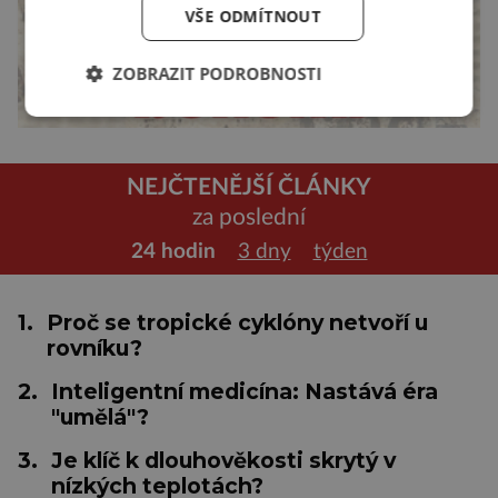
VŠE ODMÍTNOUT
ZOBRAZIT PODROBNOSTI
NEJČTENĚJŠÍ ČLÁNKY
za poslední
24 hodin
3 dny
týden
1.
Proč se tropické cyklóny netvoří u
rovníku?
2.
Inteligentní medicína: Nastává éra
"umělá"?
3.
Je klíč k dlouhověkosti skrytý v
nízkých teplotách?