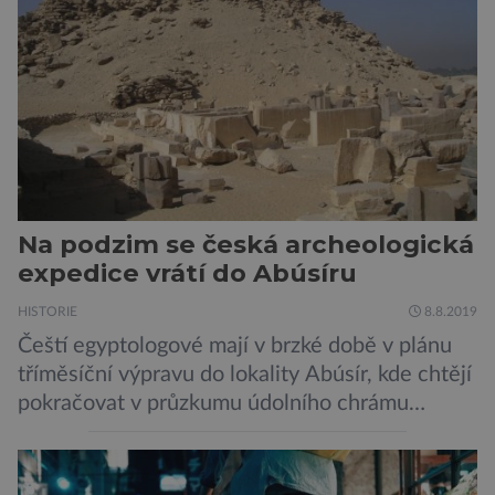
svými velkými nelétavými ptáky. Dominantní
[…]
Na podzim se česká archeologická
expedice vrátí do Abúsíru
HISTORIE
8.8.2019
Čeští egyptologové mají v brzké době v plánu
tříměsíční výpravu do lokality Abúsír, kde chtějí
pokračovat v průzkumu údolního chrámu
faraona Niuserrea a okolí hrobky hodnostáře
Ceje. Lucie Jirásková z Českého
egyptologického ústavu FF UK řekla, že je