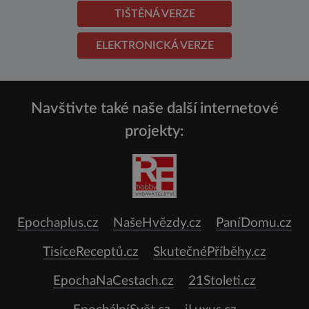
TIŠTĚNÁ VERZE
ELEKTRONICKÁ VERZE
Navštivte také naše další internetové
projekty:
Epochaplus.cz
NašeHvězdy.cz
PaníDomu.cz
TisíceReceptů.cz
SkutečnéPříběhy.cz
EpochaNaCestach.cz
21Stoleti.cz