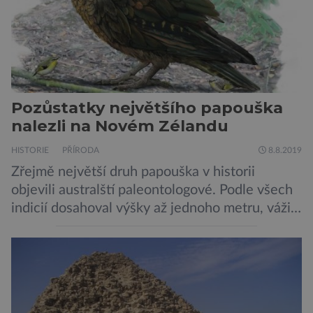
jednotlivých astronomických objektů, […]
Pozůstatky největšího papouška
nalezli na Novém Zélandu
HISTORIE
PŘÍRODA
8.8.2019
Zřejmě největší druh papouška v historii
objevili australští paleontologové. Podle všech
indicií dosahoval výšky až jednoho metru, vážil
asi 7 kilogramů, nelétal a mohl se chlubit
skutečně silným zobákem. Pták dostal
pojmenování Heracles inexpectatus a doba
jeho života je datována přibližně před 19
miliony lety. „Nový Zéland je dobře známý