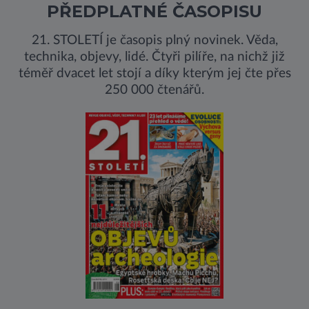
PŘEDPLATNÉ ČASOPISU
21. STOLETÍ je časopis plný novinek. Věda,
technika, objevy, lidé. Čtyři pilíře, na nichž již
téměř dvacet let stojí a díky kterým jej čte přes
250 000 čtenářů.