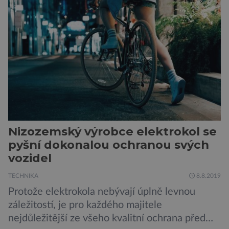
v plánu také zpracování vykopaných předmětů.
„V průběhu výzkumů není moc času na
zpracování nálezů. Necháváme si na to tedy
měsíc, kdy […]
Nizozemský výrobce elektrokol se
pyšní dokonalou ochranou svých
vozidel
TECHNIKA
8.8.2019
Protože elektrokola nebývají úplně levnou
záležitostí, je pro každého majitele
nejdůležitější ze všeho kvalitní ochrana před