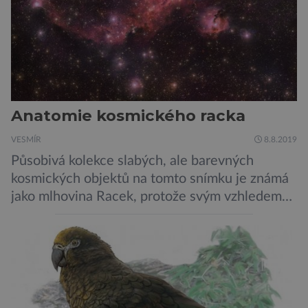
Anatomie kosmického racka
VESMÍR
8.8.2019
Působivá kolekce slabých, ale barevných
kosmických objektů na tomto snímku je známá
jako mlhovina Racek, protože svým vzhledem
připomíná ptáka v letu. Útvar tvoří oblaky
prachu, vodíku, hélia a malého množství těžších
chemických prvků. Celá oblast je místem zrodu
nových hvězd. Mimořádné rozlišení tohoto
záběru pořízeného pomocí přehlídkového
teleskopu ESO/VST odhaluje detaily