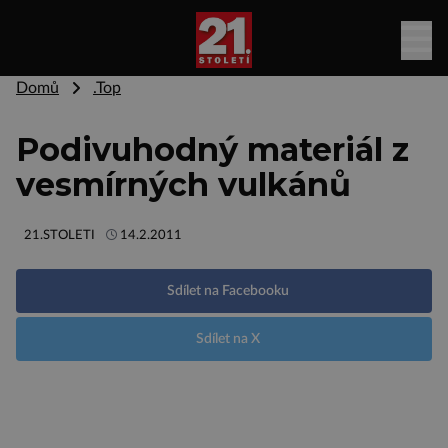
Domů
.Top
Podivuhodný materiál z
vesmírných vulkánů
21.STOLETI
14.2.2011
Sdílet na Facebooku
Sdílet na X