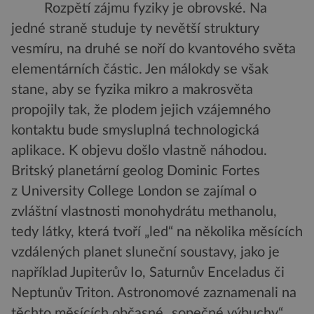
Rozpětí zájmu fyziky je obrovské. Na
jedné straně studuje ty nevětší struktury
vesmíru, na druhé se noří do kvantového světa
elementárních částic. Jen málokdy se však
stane, aby se fyzika mikro a makrosvěta
propojily tak, že plodem jejich vzájemného
kontaktu bude smysluplná technologická
aplikace. K objevu došlo vlastně náhodou.
Britský planetární geolog Dominic Fortes
z University College London se zajímal o
zvláštní vlastnosti monohydrátu methanolu,
tedy látky, která tvoří „led“ na několika měsících
vzdálených planet sluneční soustavy, jako je
například Jupiterův Io, Saturnův Enceladus či
Neptunův Triton. Astronomové zaznamenali na
těchto měsících občasné „sopečné výbuchy“,