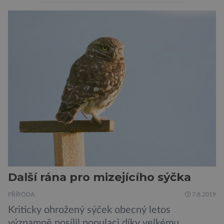
krádeží. Toho si je dobře vědom i nizozemský
výrobce kol VanMoof, který bez mrknutí oka
tvrdí, že má tu nejlepší ochranu na světě.
Skutečně nepřehání? Pokud se podrobněji
podíváme na ochranu jejich elektrokol
Electrified S2 a X2, pak je […]
Další rána pro mizejícího sýčka
PŘÍRODA
7.8.2019
Kriticky ohrožený sýček obecný letos
významně posílil populaci díky velkému