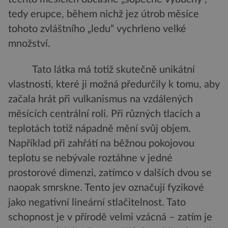
tedy erupce, během nichž jez útrob měsíce
tohoto zvláštního „ledu“ vychrleno velké
množství.
Tato látka má totiž skutečně unikátní
vlastnosti, které ji možná předurčily k tomu, aby
začala hrát při vulkanismus na vzdálených
měsících centrální roli. Při různých tlacích a
teplotách totiž nápadně mění svůj objem.
Například při zahřátí na běžnou pokojovou
teplotu se nebývale roztáhne v jedné
prostorové dimenzi, zatímco v dalších dvou se
naopak smrskne. Tento jev označují fyzikové
jako negativní lineární stlačitelnost. Tato
schopnost je v přírodě velmi vzácná – zatím je