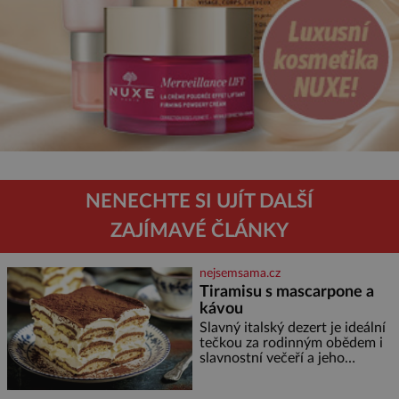
NENECHTE SI UJÍT DALŠÍ
ZAJÍMAVÉ ČLÁNKY
nejsemsama.cz
Tiramisu s mascarpone a
kávou
Slavný italský dezert je ideální
tečkou za rodinným obědem i
slavnostní večeří a jeho
příprava je jednodušší, než se
může zdát. Ingredience pro 4