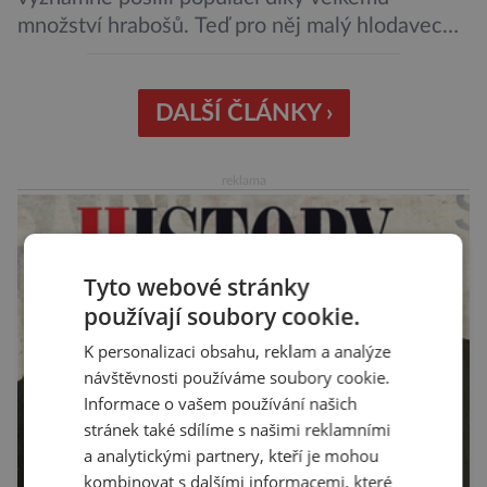
množství hrabošů. Teď pro něj malý hlodavec
může být hrozbou. Zemědělci dostali povolení
trávit hraboše plošně rozhozeným jedem. Od 5.
srpna jim to umožňuje rozhodnutí Ústředního
DALŠÍ ČLÁNKY ›
kontrolního a zkušebního ústavu zemědělského
(ÚKZÚZ) podřízeného ministerstvu
reklama
zemědělství. Ornitologové varují, že v ohrožení
je mnoho živočichů a především […]
Tyto webové stránky
používají soubory cookie.
K personalizaci obsahu, reklam a analýze
návštěvnosti používáme soubory cookie.
Informace o vašem používání našich
stránek také sdílíme s našimi reklamními
a analytickými partnery, kteří je mohou
kombinovat s dalšími informacemi, které