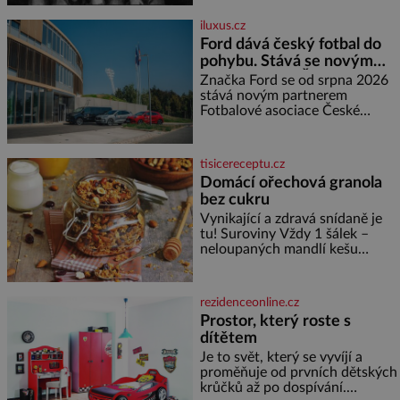
neprozradí – ostatně ani
nemůže, protože žádné nemá,
iluxus.cz
spokojí se lupič s několika
Ford dává český fotbal do
měďáky a štůčky látky. Zraněná
pohybu. Stává se novým
žena pár dní nato umírá. Je to
partnerem FAČR
muž nebývale krutý. Jeho činy
Značka Ford se od srpna 2026
budí hrůzu ještě dlouho po jeho
stává novým partnerem
smrti
Fotbalové asociace České
republiky. V rámci tříleté
spolupráce zajistí mobilitu
asociace, reprezentačních týmů
tisicereceptu.cz
i českého fotbalu v regionech.
Domácí ořechová granola
Partner
bez cukru
Vynikající a zdravá snídaně je
tu! Suroviny Vždy 1 šálek –
neloupaných mandlí kešu
ořechů vlašských ořechů
slunečnicových semínek
semínek dýně rozinek 3 šálky
rezidenceonline.cz
ovesných vloček 1 lžíce mlet
Prostor, který roste s
dítětem
Je to svět, který se vyvíjí a
proměňuje od prvních dětských
krůčků až po dospívání.