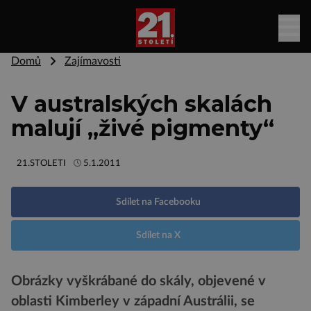
Domů
Zajímavosti
V australských skalách
malují „živé pigmenty“
21.STOLETI
5.1.2011
Sdílet na Facebooku
Sdílet na X
Obrázky vyškrábané do skály, objevené v
oblasti Kimberley v západní Austrálii, se