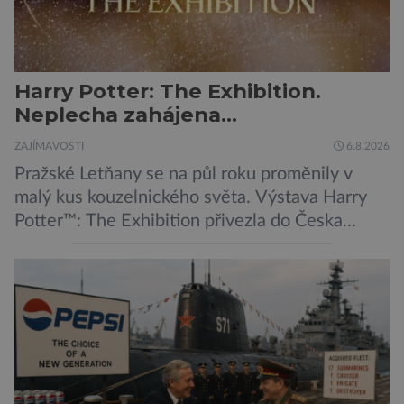
Harry Potter: The Exhibition.
Neplecha zahájena…
ZAJÍMAVOSTI
6.8.2026
Pražské Letňany se na půl roku proměnily v
malý kus kouzelnického světa. Výstava Harry
Potter™: The Exhibition přivezla do Česka
originální filmové kostýmy a rekvizity,
Bradavice, Hagridovu chýši i učebny, ve
kterých si můžete zkusit kouzla na vlastní kůži.
Nechte tedy mudlovské starosti přede dveřmi.
Neplecha byla zahájena. Dopis z Bradavic
možná stále nepřišel, ale […]