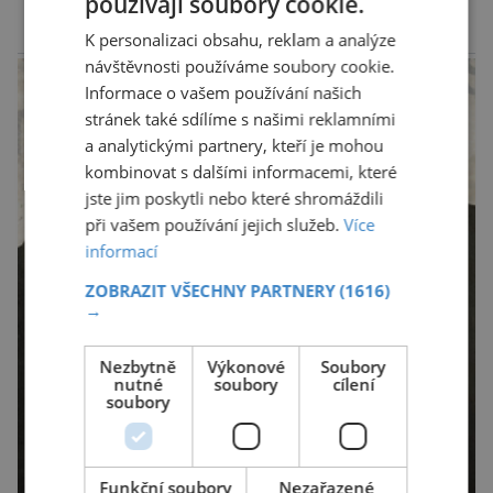
používají soubory cookie.
„Místo toho, aby poskytovaly izolované
mononutrienty, jsou rybí konzervy kompletní
K personalizaci obsahu, reklam a analýze
reklama
potravinou,“ říká nutriční specialista Colin
návštěvnosti používáme soubory cookie.
Robertson a zdůrazňuje […]
Informace o vašem používání našich
stránek také sdílíme s našimi reklamními
a analytickými partnery, kteří je mohou
kombinovat s dalšími informacemi, které
jste jim poskytli nebo které shromáždili
při vašem používání jejich služeb.
Více
informací
ZOBRAZIT VŠECHNY PARTNERY
(1616)
→
Nezbytně
Výkonové
Soubory
nutné
soubory
cílení
soubory
Funkční soubory
Nezařazené