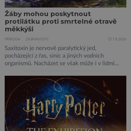
Žáby mohou poskytnout
protilátku proti smrtelné otravě
měkkýši
PŘÍRODA
ZAJÍMAVOSTI
7.8.2026
Saxitoxin je nervově paralytický jed,
pocházející z řas, sinic a jiných vodních
organismů. Nacházet se však může i v lidmi
konzumovaných mlžích, jako jsou ústřice nebo
slávky. K příznakům otravy patří paralýza
dýchacích cest, dojít však může až k udušení.
Dosud proti tomuto jedu neexistovala
protilátka, nyní ji zřejmě vědci objevili, ovšem
její zdroj je […]