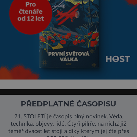
PŘEDPLATNÉ ČASOPISU
21. STOLETÍ je časopis plný novinek. Věda,
technika, objevy, lidé. Čtyři pilíře, na nichž již
téměř dvacet let stojí a díky kterým jej čte přes