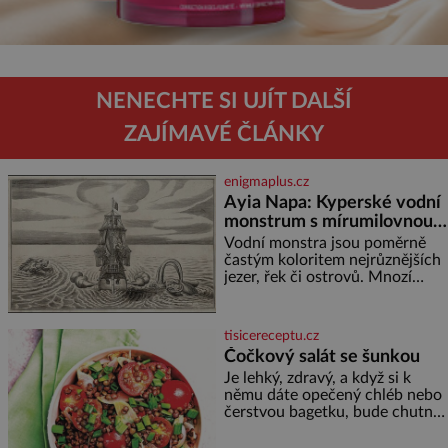
NENECHTE SI UJÍT DALŠÍ
ZAJÍMAVÉ ČLÁNKY
enigmaplus.cz
Ayia Napa: Kyperské vodní
monstrum s mírumilovnou
povahou
Vodní monstra jsou poměrně
častým koloritem nejrůznějších
jezer, řek či ostrovů. Mnozí
skeptici to přikládají hlavně
snaze dané místo zviditelnit a
přitáhnout k němu pozornost
tisicereceptu.cz
záhadám nakloněných turi
Čočkový salát se šunkou
Je lehký, zdravý, a když si k
němu dáte opečený chléb nebo
čerstvou bagetku, bude chutnat
jedna báseň. Suroviny 250 g
vaší oblíbené čočky 150 g