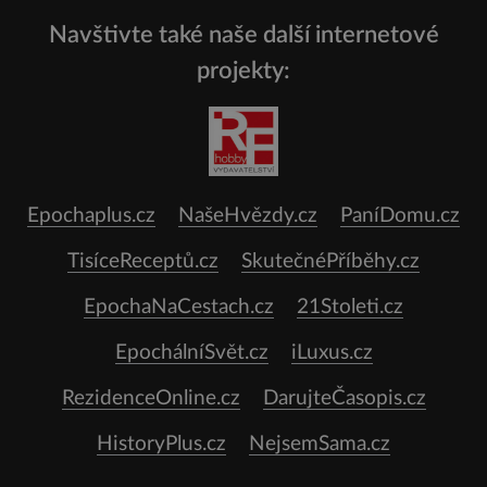
Navštivte také naše další internetové
projekty:
Epochaplus.cz
NašeHvězdy.cz
PaníDomu.cz
TisíceReceptů.cz
SkutečnéPříběhy.cz
EpochaNaCestach.cz
21Stoleti.cz
EpochálníSvět.cz
iLuxus.cz
RezidenceOnline.cz
DarujteČasopis.cz
HistoryPlus.cz
NejsemSama.cz