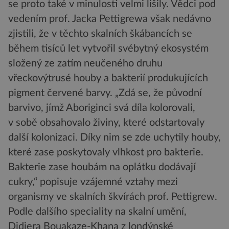
se proto také v minulosti velmi lišily. Vědci pod
vedením prof. Jacka Pettigrewa však nedávno
zjistili, že v těchto skalních škábancích se
během tisíců let vytvořil svébytný ekosystém
složený ze zatím neučeného druhu
vřeckovýtrusé houby a bakterií produkujících
pigment červené barvy. „Zdá se, že původní
barvivo, jímž Aboriginci svá díla kolorovali,
v sobě obsahovalo živiny, které odstartovaly
další kolonizaci. Díky nim se zde uchytily houby,
které zase poskytovaly vlhkost pro bakterie.
Bakterie zase houbám na oplátku dodávají
cukry,“ popisuje vzájemné vztahy mezi
organismy ve skalních škvírách prof. Pettigrew.
Podle dalšího speciality na skalní umění,
Didiera Bouakaze-Khana z londýnské