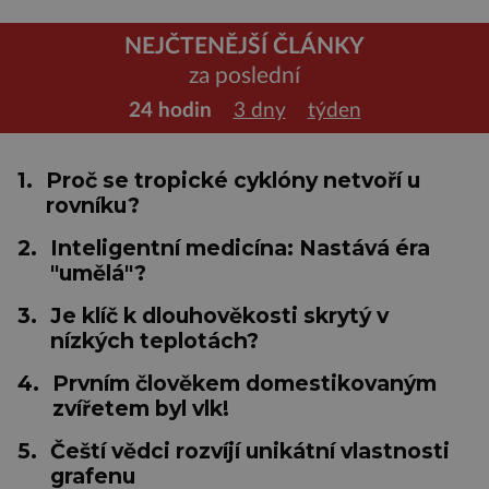
NEJČTENĚJŠÍ ČLÁNKY
za poslední
24 hodin
3 dny
týden
1.
Proč se tropické cyklóny netvoří u
rovníku?
2.
Inteligentní medicína: Nastává éra
"umělá"?
3.
Je klíč k dlouhověkosti skrytý v
nízkých teplotách?
4.
Prvním člověkem domestikovaným
zvířetem byl vlk!
5.
Čeští vědci rozvíjí unikátní vlastnosti
grafenu