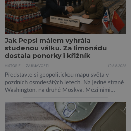
Jak Pepsi málem vyhrála
studenou válku. Za limonádu
dostala ponorky i křižník
HISTORIE
ZAJÍMAVOSTI
6.8.2026
Představte si geopolitickou mapu světa v
pozdních osmdesátých letech. Na jedné straně
Washington, na druhé Moskva. Mezi nimi
jaderný arzenál schopný zničit planetu
padesátkrát dokola, železná opona a miliony
vojáků v permanentní pohotovosti. A pak je tu
Donald Kendall, generální ředitel společnosti
PepsiCo, který se v květnu roku 1989 stává