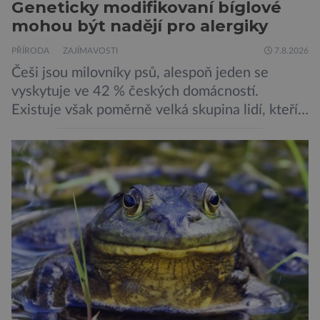
Geneticky modifikovaní bíglové
mohou být nadějí pro alergiky
PŘÍRODA
ZAJÍMAVOSTI
7.8.2026
Češi jsou milovníky psů, alespoň jeden se
vyskytuje ve 42 % českých domácností.
Existuje však poměrně velká skupina lidí, kteří
by si psa rádi pořídili, ale nemohou, protože
jsou alergičtí. Jejich imunitní systém
přecitlivěle reaguje na proteiny obsažené v
psích slinách, potu, moči a šupinkách kůže,
zachycených v srsti. Vědci nyní geneticky
upravili psy, aby […]