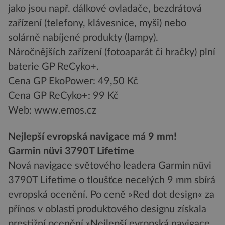
jako jsou např. dálkové ovladače, bezdrátová
zařízení (telefony, klávesnice, myši) nebo
solárně nabíjené produkty (lampy).
Náročnějších zařízení (fotoaparát či hračky) plní
baterie GP ReCyko+.
Cena GP EkoPower: 49,50 Kč
Cena GP ReCyko+: 99 Kč
Web: www.emos.cz
Nejlepší evropská navigace má 9 mm!
Garmin nüvi 3790T Lifetime
Nová navigace světového leadera Garmin nüvi
3790T Lifetime o tloušťce necelých 9 mm sbírá
evropská ocenění. Po ceně »Red dot design« za
přínos v oblasti produktového designu získala
prestižní ocenění »Nejlepší evropská navigace