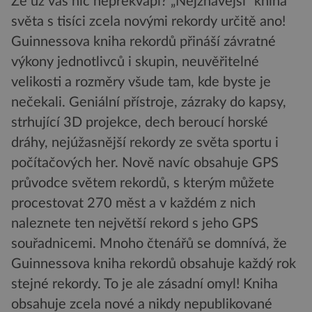
Že už vás nic nepřekvapí? „Nejžhavější“ kniha
světa s tisíci zcela novými rekordy určitě ano!
Guinnessova kniha rekordů přináší závratné
výkony jednotlivců i skupin, neuvěřitelné
velikosti a rozměry všude tam, kde byste je
nečekali. Geniální přístroje, zázraky do kapsy,
strhující 3D projekce, dech beroucí horské
dráhy, nejúžasnější rekordy ze světa sportu i
počítačových her. Nově navíc obsahuje GPS
průvodce světem rekordů, s kterým můžete
procestovat 270 měst a v každém z nich
naleznete ten největší rekord s jeho GPS
souřadnicemi. Mnoho čtenářů se domnívá, že
Guinnessova kniha rekordů obsahuje každý rok
stejné rekordy. To je ale zásadní omyl! Kniha
obsahuje zcela nové a nikdy nepublikované