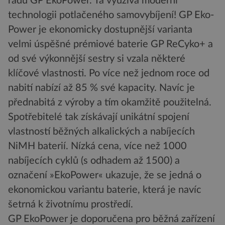
řadu GP EkoPower. Ta využívá moderní
technologii potlačeného samovybíjení! GP Eko-
Power je ekonomicky dostupnější varianta
velmi úspěšné prémiové baterie GP ReCyko+ a
od své výkonnější sestry si vzala některé
klíčové vlastnosti. Po více než jednom roce od
nabití nabízí až 85 % své kapacity. Navíc je
přednabitá z výroby a tím okamžitě použitelná.
Spotřebitelé tak získávají unikátní spojení
vlastností běžných alkalických a nabíjecích
NiMH baterií. Nízká cena, více než 1000
nabíjecích cyklů (s odhadem až 1500) a
označení »EkoPower« ukazuje, že se jedná o
ekonomickou variantu baterie, která je navíc
šetrná k životnímu prostředí.
GP EkoPower je doporučena pro běžná zařízení