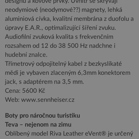
designu a kovové prvky. Uvnitř se skrývají
neodymiové (neodymové??) magnety, lehká
aluminiová cívka, kvalitní membrána z duofolu a
úpravy E.A.R., optimalizující šíření zvuku.
Audiofilní zvuková kvalita s frekvenčním
rozsahem od 12 do 38 500 Hz nadchne i
hudební znalce.
Třímetrový odpojitelný kabel z bezkyslíkaté
mědi je vybaven zlaceným 6,3mm konektorem
jack, s adaptérem na 3,5 mm.
Cena: 5600 Kč
Web: www.sennheiser.cz
Boty pro náročnou turistiku
Teva – nejenom na zimu
Oblíbený model Riva Leather eVent® je určený