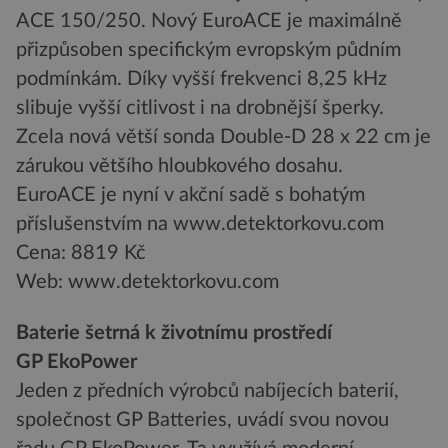
ACE 150/250. Nový EuroACE je maximálně
přizpůsoben specifickým evropským půdním
podmínkám. Díky vyšší frekvenci 8,25 kHz
slibuje vyšší citlivost i na drobnější šperky.
Zcela nová větší sonda Double-D 28 x 22 cm je
zárukou většího hloubkového dosahu.
EuroACE je nyní v akční sadě s bohatým
příslušenstvím na www.detektorkovu.com
Cena: 8819 Kč
Web: www.detektorkovu.com
Baterie šetrná k životnímu prostředí
GP EkoPower
Jeden z předních výrobců nabíjecích baterií,
společnost GP Batteries, uvádí svou novou