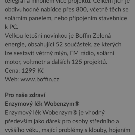
telegraf a mnohem více projektů. Celkem jich je
obdivuhodné nabídce přes 800, včetně těch se
solárním panelem, nebo připojením stavebnice
k PC.
Velkou letošní novinkou je Boffin Zelená
energie, obsahující 52 součástek, ze kterých
lze sestavit větrný mlýn, FM rádio, solární
motor, voltmetr a dalších 125 projektů.
Cena: 1299 Kč
Web: www.boffin.cz
Pro naše zdraví
Enzymový lék Wobenzym®
Enzymový lék Wobenzym® je vhodný
především jako dárek pro osoby středního a
vyššího věku, mající problémy s klouby, hojením