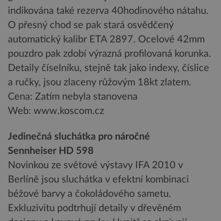
indikována také rezerva 40hodinového nátahu.
O přesný chod se pak stará osvědčený
automatický kalibr ETA 2897. Ocelové 42mm
pouzdro pak zdobí výrazná profilovaná korunka.
Detaily číselníku, stejně tak jako indexy, číslice
a ručky, jsou zlaceny růžovým 18kt zlatem.
Cena: Zatím nebyla stanovena
Web: www.koscom.cz
Jedinečná sluchátka pro náročné
Sennheiser HD 598
Novinkou ze světové výstavy IFA 2010 v
Berlíně jsou sluchátka v efektní kombinaci
béžové barvy a čokoládového sametu.
Exkluzivitu podtrhují detaily v dřevěném