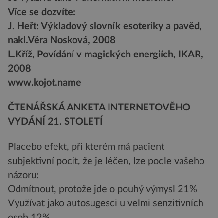
Více se dozvíte:
J. Heřt: Výkladový slovník esoteriky a pavěd,
nakl.Věra Nosková, 2008
L.Kříž, Povídání v magických energiích, IKAR,
2008
www.kojot.name
ČTENÁŘSKÁ ANKETA INTERNETOVĚHO
VYDÁNÍ 21. STOLETÍ
Placebo efekt, při kterém má pacient
subjektivní pocit, že je léčen, lze podle vašeho
názoru:
Odmítnout, protože jde o pouhý výmysl 21%
Využívat jako autosugesci u velmi senzitivních
osob 12%