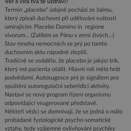
Věř a víra tvá tě uzdraví?
Termín „placebo“ údajně pochází ze žalmu,
který zpívali duchovní při udělování svátosti
umírajícím: Placebo Domino in regione
vivorum… (Zalíbím se Pánu v zemi živých…)
Stav mnoha nemocných se prý po tomto
duchovním aktu nápadně zlepšil.
Tradičně se uvádělo, že placebo je jakýsi trik,
který má pacienta ošálit. Hlavní roli mělo hrát
podvědomí. Autosugesce prý je signálem pro
spuštění autoregulační sebeřídicí aktivity.
Nastaví se nový program řízení organismu
odpovídající vsugerované představě.
Někteří vědci se domnívají, že se jedná o málo
probádané fyziologické psycho-somatické
vztahy, tedy vzájemné ovlivňování psychiky