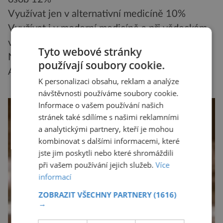
Využívat jen v alternativní medicíně 10%
Využívat i v moderní medicíně a při vědeckém
výzkumu 40%
Tyto webové stránky
Nemám dostatek informací 17%
používají soubory cookie.
Autor: Milan Koukal
K personalizaci obsahu, reklam a analýze
návštěvnosti používáme soubory cookie.
Informace o vašem používání našich
stránek také sdílíme s našimi reklamními
a analytickými partnery, kteří je mohou
kombinovat s dalšími informacemi, které
jste jim poskytli nebo které shromáždili
při vašem používání jejich služeb.
Více
informací
ZOBRAZIT VŠECHNY PARTNERY
(1616)
→