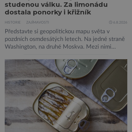
studenou válku. Za limonádu
dostala ponorky i křižník
HISTORIE
ZAJÍMAVOSTI
6.8.2026
Představte si geopolitickou mapu světa v
pozdních osmdesátých letech. Na jedné straně
Washington, na druhé Moskva. Mezi nimi
jaderný arzenál schopný zničit planetu
padesátkrát dokola, železná opona a miliony
vojáků v permanentní pohotovosti. A pak je tu
Donald Kendall, generální ředitel společnosti
PepsiCo, který se v květnu roku 1989 stává
admirálem flotily, jež čítá sedmnáct […]