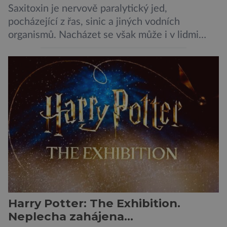
Saxitoxin je nervově paralytický jed,
pocházející z řas, sinic a jiných vodních
organismů. Nacházet se však může i v lidmi
konzumovaných mlžích, jako jsou ústřice nebo
slávky. K příznakům otravy patří paralýza
dýchacích cest, dojít však může až k udušení.
Dosud proti tomuto jedu neexistovala
protilátka, nyní ji zřejmě vědci objevili, ovšem
její zdroj je […]
Harry Potter: The Exhibition.
Neplecha zahájena…