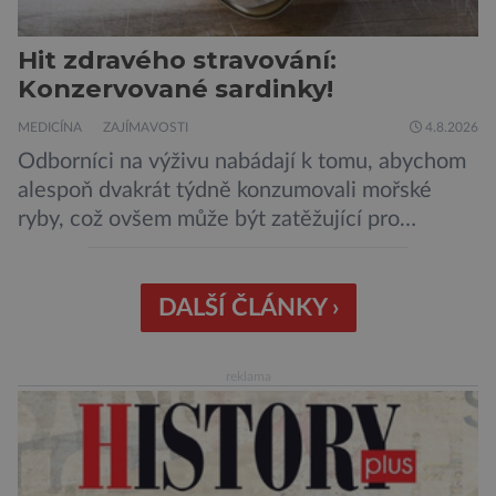
Hit zdravého stravování:
Konzervované sardinky!
MEDICÍNA
ZAJÍMAVOSTI
4.8.2026
Odborníci na výživu nabádají k tomu, abychom
alespoň dvakrát týdně konzumovali mořské
ryby, což ovšem může být zatěžující pro
peněženku. Dobrou zprávou je, že hvězdou
doporučení se nyní staly konzervované
sardinky, které si může dovolit opravdu každý
DALŠÍ ČLÁNKY ›
„Místo toho, aby poskytovaly izolované
mononutrienty, jsou rybí konzervy kompletní
reklama
potravinou,“ říká nutriční specialista Colin
Robertson a zdůrazňuje […]