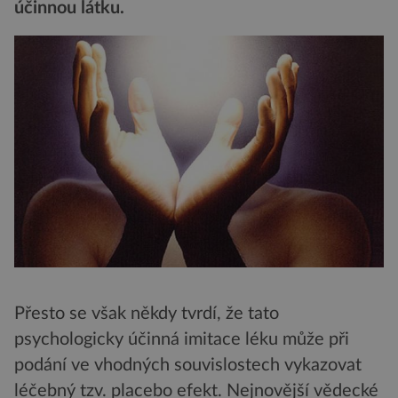
účinnou látku.
Přesto se však někdy tvrdí, že tato
psychologicky účinná imitace léku může při
podání ve vhodných souvislostech vykazovat
léčebný tzv. placebo efekt. Nejnovější vědecké