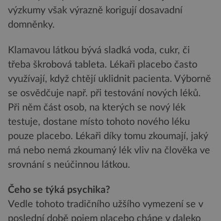
výzkumy však výrazně korigují dosavadní
domněnky.
Klamavou látkou bývá sladká voda, cukr, či
třeba škrobová tableta. Lékaři placebo často
využívají, když chtějí uklidnit pacienta. Výborně
se osvědčuje např. při testování nových léků.
Při něm část osob, na kterých se nový lék
testuje, dostane místo tohoto nového léku
pouze placebo. Lékaři díky tomu zkoumají, jaký
má nebo nemá zkoumaný lék vliv na člověka ve
srovnání s neúčinnou látkou.
Čeho se týká psychika?
Vedle tohoto tradičního užšího vymezení se v
poslední době pojem placebo chápe v daleko