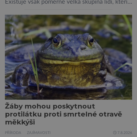
Existuje však poměrně velká skupina lidí, kteří
by si psa rádi pořídili, ale nemohou, protože
jsou alergičtí. Jejich imunitní systém
přecitlivěle reaguje na proteiny obsažené v
psích slinách, potu, moči a šupinkách kůže,
zachycených v srsti. Vědci nyní geneticky
upravili psy, aby […]
Žáby mohou poskytnout
protilátku proti smrtelné otravě
měkkýši
PŘÍRODA
ZAJÍMAVOSTI
7.8.2026