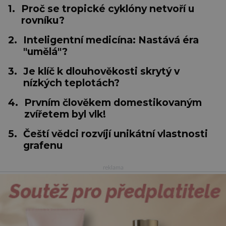
1.
Proč se tropické cyklóny netvoří u
rovníku?
2.
Inteligentní medicína: Nastává éra
"umělá"?
3.
Je klíč k dlouhověkosti skrytý v
nízkých teplotách?
4.
Prvním člověkem domestikovaným
zvířetem byl vlk!
5.
Čeští vědci rozvíjí unikátní vlastnosti
grafenu
reklama