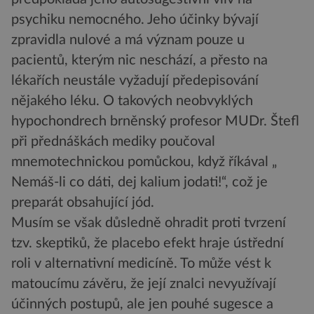
psychiku nemocného. Jeho účinky bývají
zpravidla nulové a má význam pouze u
pacientů, kterým nic neschází, a přesto na
lékařích neustále vyžadují předepisování
nějakého léku. O takových neobvyklých
hypochondrech brněnský profesor MUDr. Štefl
při přednáškách mediky poučoval
mnemotechnickou pomůckou, když říkával „
Nemáš-li co dáti, dej kalium jodati!“, což je
preparát obsahující jód.
Musím se však důsledně ohradit proti tvrzení
tzv. skeptiků, že placebo efekt hraje ústřední
roli v alternativní medicíně. To může vést k
matoucímu závěru, že její znalci nevyužívají
účinných postupů, ale jen pouhé sugesce a