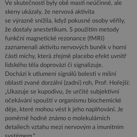
Ve skutečnosti byly obě masti neúčinné, ale
skeny ukázaly, že nervová aktivita
se výrazně snížila, když pokusné osoby věřily,
že dostaly anestetikum. S použitím metody
funkční magnetické rezonance (fMRI)
zaznamenali aktivitu nervových buněk v horní
části míchy, která zřejmě placebo efekt uvnitř
lidského těla doprovází či signalizuje.
Dochází k utlumení signálů bolesti v míšní
oblasti zvané dorzální (zadní) roh, Prof: Hořejší:
„Ukazuje se kupodivu, že určité subjektivní
očekávání spouští v organismu biochemické
děje, které mohou vést k jeho naplňování. Je
poměrně hodně známo o molekulárních
detailech vztahu mezi nervovým a imunitním
systémem.“