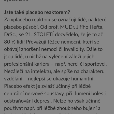
Jste také placebo reaktorem?
Za »placebo reaktor« se označují lidé, na které
placebo působí. Od prof. MUDr. Jiřího Heřta,
DrSc., se 21. STOLETÍ dozvědělo, že je to až
80 % lidí! Převažují těžce nemocní, kteří se
obávají zhoršení nemoci či invalidity. Dále to
jsou lidé, u nichž na vyléčení záleží jejich
profesionální kariéra – např. herci či sportovci.
Nezáleží na intelektu, ale spíše na charakteru
vzdělání – nejlepší se ukazuje humanitní.
Placebo efekt je zvlášť účinný při léčbě
centrální nervové soustavy, při tlumení bolesti,
odstraňování depresí. Nelze ho však účinně
používat např. při léčbě zhoubného bujení a