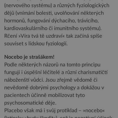
(nervového systému) a různých fyziologických
dějů (vnímání bolesti, uvolňování některých
hormonů, fungování dýchacího, trávicího,
kardiovaskulárního či imunitního systému).
Rčení »Víra tvá tě uzdraví« tak začíná spíše
souviset s lidskou fyziologií.
Nocebo je strašákem!
Podle některých názorů na tomto principu
fungují i úspěšní léčitelé a různí charismatičtí
náboženští vůdci. Jsou zřejmě vědomě či
nevědomě dobrými psychology a dokážou v
pacientech účinně mobilizovat tyto
psychosomatické děje.
Placebo však má i svůj protiklad – »nocebo«