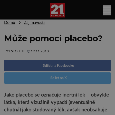
Domů
Zajímavosti
Může pomoci placebo?
21.STOLETI
19.11.2010
Sdílet na Facebooku
Sdílet na X
Jako placebo se označuje inertní lék – obvykle
látka, která vizuálně vypadá (eventuálně
chutná) jako studovaný lék, avšak neobsahuje