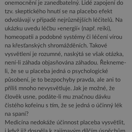
onemocnění je zanedbatelný. Lidé zapojení do
tzv. skeptického hnutí se na placebo efekt
odvolávají v případě nejrůznějších léčitelů. Na
ukázku uvedu léčbu »energií« (např. reiki),
homeopatii a podobné systémy či léčení vírou
na křesťanských shromážděních. Takové
vysvětlení je rozumné, naskýtá se však otázka,
není-li záhada objasňována záhadou. Řekneme-
li, že se u placeba jedná o psychologické
působení, je to bezpochyby pravda, ale ani to
příliš mnoho nevysvětluje. Jak je možné, že
člověk usne, podáte-li mu značnou dávku
čistého kofeinu s tím, že se jedná o účinný lék
na spaní?
Medicína nedokáže účinnost placeba vysvětlit,
i když již dospěla k zajímavým dílčím úspěchům.