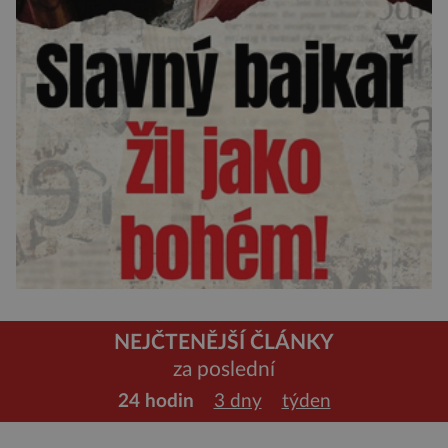
NEJČTENĚJŠÍ ČLÁNKY
za poslední
24 hodin
3 dny
týden