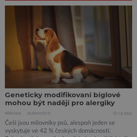
Geneticky modifikovaní bíglové
mohou být nadějí pro alergiky
PŘÍRODA
ZAJÍMAVOSTI
7.8.2026
Češi jsou milovníky psů, alespoň jeden se
vyskytuje ve 42 % českých domácností.