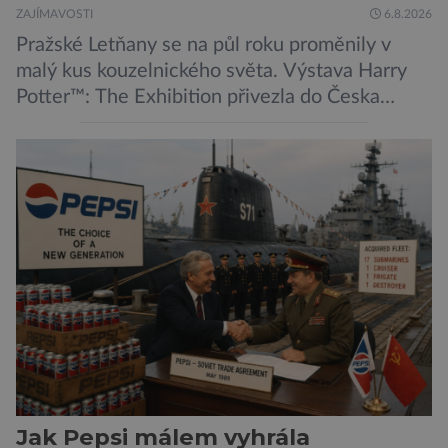
ZAJÍMAVOSTI
6.8.2026
Pražské Letňany se na půl roku proměnily v
malý kus kouzelnického světa. Výstava Harry
Potter™: The Exhibition přivezla do Česka
originální filmové kostýmy a rekvizity,
Bradavice, Hagridovu chýši i učebny, ve
kterých si můžete zkusit kouzla na vlastní kůži.
Nechte tedy mudlovské starosti přede dveřmi.
Neplecha byla zahájena. Dopis z Bradavic
možná stále nepřišel, ale […]
Jak Pepsi málem vyhrála