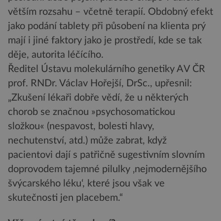
větším rozsahu – včetně terapií. Obdobný efekt
jako podání tablety při působení na klienta prý
mají i jiné faktory jako je prostředí, kde se tak
děje, autorita léčícího.
Ředitel Ústavu molekulárního genetiky AV ČR
prof. RNDr. Václav Hořejší, DrSc., upřesnil:
„Zkušení lékaři dobře vědí, že u některých
chorob se značnou »psychosomatickou
složkou« (nespavost, bolesti hlavy,
nechutenství, atd.) může zabrat, když
pacientovi dají s patřičně sugestivním slovním
doprovodem tajemné pilulky ‚nejmodernějšího
švýcarského léku‘, které jsou však ve
skutečnosti jen placebem.“