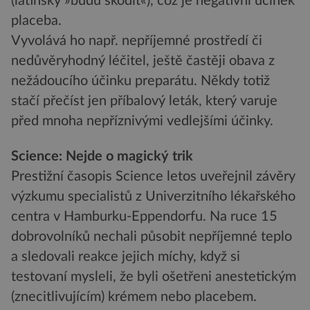
(latinsky »budu škodit«), což je negativní účinek
placeba.
Vyvolává ho např. nepříjemné prostředí či
nedůvěryhodný léčitel, ještě častěji obava z
nežádoucího účinku preparátu. Někdy totiž
stačí přečíst jen příbalový leták, který varuje
před mnoha nepříznivými vedlejšími účinky.
Science: Nejde o magický trik
Prestižní časopis Science letos uveřejnil závěry
výzkumu specialistů z Univerzitního lékařského
centra v Hamburku-Eppendorfu. Na ruce 15
dobrovolníků nechali působit nepříjemné teplo
a sledovali reakce jejich míchy, když si
testovaní mysleli, že byli ošetřeni anestetickým
(znecitlivujícím) krémem nebo placebem.