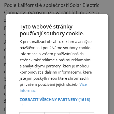
Podle kalifornské společnosti Solar Electric
Company trvá osm až dvanáct let, než se ze
získávání sluneční energie investované
Tyto webové stránky
prostředky vrátí. Záleží na množství slunečního
používají soubory cookie.
světla, ale i na kvalitě slunečních panelů.
K personalizaci obsahu, reklam a analýze
Americký chemik Burr Zimmerman jde ještě
návštěvnosti používáme soubory cookie.
dál. „Nové vyvíjené technologie by dobu
Informace o vašem používání našich
návratnosti investic mohly zkrátit až na jeden
stránek také sdílíme s našimi reklamními
rok. Současné články mají životnost 30 let. Za
a analytickými partnery, kteří je mohou
dobu své životnosti se bohatě zaplatí.
kombinovat s dalšími informacemi, které
jste jim poskytli nebo které shromáždili
Samozřejmě, něco stojí údržba, ale profit je
při vašem používání jejich služeb.
Více
předem daný,“ konstatuje Zimmerman. Solární
informací
energie je tedy nejen relativně ohleduplná k
ZOBRAZIT VŠECHNY PARTNERY
(1616)
životnímu prostředí, ale i výhodná. A tento
→
princip funguje i bez obstrukcí, jakých jsme byli