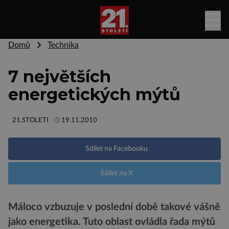
Domů
Technika
7 největších
energetických mýtů
21.STOLETI
19.11.2010
Sdílet na Facebooku
Sdílet na X
Máloco vzbuzuje v poslední době takové vášně
jako energetika. Tuto oblast ovládla řada mýtů