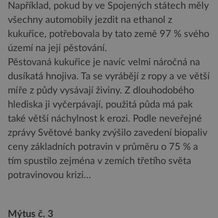
Například, pokud by ve Spojených státech měly
všechny automobily jezdit na ethanol z
kukuřice, potřebovala by tato země 97 % svého
území na její pěstování.
Pěstovaná kukuřice je navíc velmi náročná na
dusíkatá hnojiva. Ta se vyrábějí z ropy a ve větší
míře z půdy vysávají živiny. Z dlouhodobého
hlediska ji vyčerpávají, použitá půda má pak
také větší náchylnost k erozi. Podle neveřejné
zprávy Světové banky zvýšilo zavedení biopaliv
ceny základních potravin v průměru o 75 % a
tím spustilo zejména v zemích třetího světa
potravinovou krizi…
Mýtus č. 3