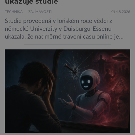
ukazuje studie
TECHNIKA
ZAJÍMAVOSTI
4.8.2026
Studie provedená v loňském roce vědci z
německé Univerzity v Duisburgu-Essenu
ukázala, že nadměrné trávení času online je
spojeno s vyšší úrovní stresu, horší náladou a
vede k zanedbávání dalších aktivit. Zúčastnilo
se jí 900 dospělých Němců, kteří uvedli, že se v
posledním roce alespoň jednou zapojili do hraní
her, sledování pornografie, sledování sociálních
sítí […]