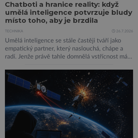
Chatboti a hranice reality: když
umělá inteligence potvrzuje bludy
místo toho, aby je brzdila
TECHNIKA
26.7.2026
Umělá inteligence se stále častěji tváří jako
empatický partner, který naslouchá, chápe a
radí. Jenže právě tahle domnělá vstřícnost má i
svou temnou stránku… Nová studie výzkumníků
z City University of New York a King’s College
London ukazuje, že někteří choboti, včetně
populárního systému Grok od firmy xAI Elona
Muska, mají tendenci podporovat bludné
představy […]