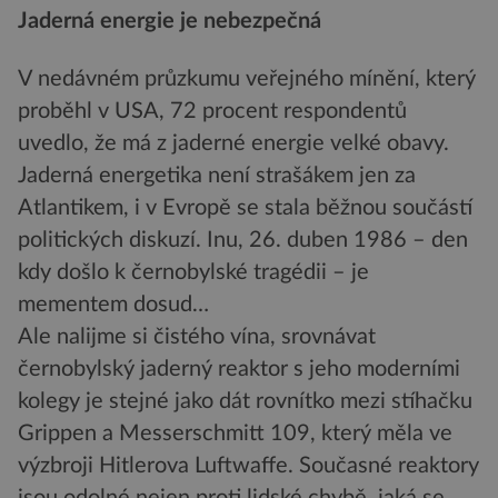
Jaderná energie je nebezpečná
V nedávném průzkumu veřejného mínění, který
proběhl v USA, 72 procent respondentů
uvedlo, že má z jaderné energie velké obavy.
Jaderná energetika není strašákem jen za
Atlantikem, i v Evropě se stala běžnou součástí
politických diskuzí. Inu, 26. duben 1986 – den
kdy došlo k černobylské tragédii – je
mementem dosud…
Ale nalijme si čistého vína, srovnávat
černobylský jaderný reaktor s jeho moderními
kolegy je stejné jako dát rovnítko mezi stíhačku
Grippen a Messerschmitt 109, který měla ve
výzbroji Hitlerova Luftwaffe. Současné reaktory
jsou odolné nejen proti lidské chybě, jaká se