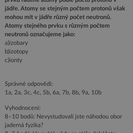
jádře. Atomy se stejným počtem protonů však
mohou mít v jádře různý počet neutronů.
Atomy stejného prvku s různým počtem
neutronů označujeme jako:
a)izobary
b)izotopy
c)ionty
Správné odpovědi:
1a, 2a, 3c, 4c, 5b, 6a, 7b, 8b, 9a, 10b
Vyhodnocení:
8–10 bodů: Nevystudovali jste náhodou obor
jaderná fyzika?