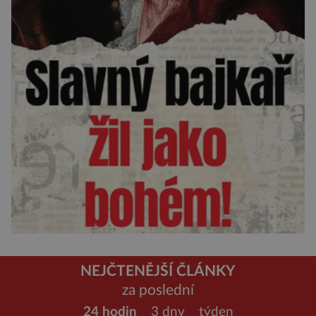
NEJČTENĚJŠÍ ČLÁNKY
za poslední
24 hodin
3 dny
týden