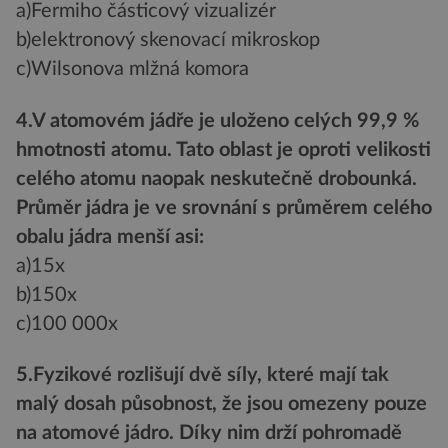
a)Fermiho částicový vizualizér
b)elektronový skenovací mikroskop
c)Wilsonova mlžná komora
4.V atomovém jádře je uloženo celých 99,9 %
hmotnosti atomu. Tato oblast je oproti velikosti
celého atomu naopak neskutečně drobounká.
Průměr jádra je ve srovnání s průměrem celého
obalu jádra menší asi:
a)15x
b)150x
c)100 000x
5.Fyzikové rozlišují dvě síly, které mají tak
malý dosah působnost, že jsou omezeny pouze
na atomové jádro. Díky nim drží pohromadě