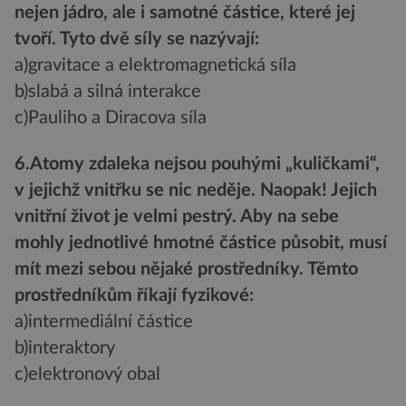
nejen jádro, ale i samotné částice, které jej
tvoří. Tyto dvě síly se nazývají:
a)gravitace a elektromagnetická síla
b)slabá a silná interakce
c)Pauliho a Diracova síla
6.Atomy zdaleka nejsou pouhými „kuličkami“,
v jejichž vnitřku se nic neděje. Naopak! Jejich
vnitřní život je velmi pestrý. Aby na sebe
mohly jednotlivé hmotné částice působit, musí
mít mezi sebou nějaké prostředníky. Těmto
prostředníkům říkají fyzikové:
a)intermediální částice
b)interaktory
c)elektronový obal