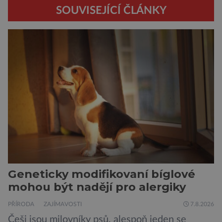
SOUVISEJÍCÍ ČLÁNKY
Geneticky modifikovaní bíglové
mohou být nadějí pro alergiky
PŘÍRODA
ZAJÍMAVOSTI
7.8.2026
Češi jsou milovníky psů, alespoň jeden se