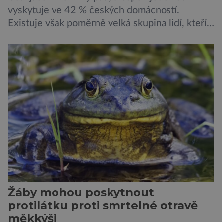
vyskytuje ve 42 % českých domácností.
Existuje však poměrně velká skupina lidí, kteří
by si psa rádi pořídili, ale nemohou, protože
jsou alergičtí. Jejich imunitní systém
přecitlivěle reaguje na proteiny obsažené v
psích slinách, potu, moči a šupinkách kůže,
zachycených v srsti. Vědci nyní geneticky
upravili psy, aby […]
Žáby mohou poskytnout
protilátku proti smrtelné otravě
měkkýši