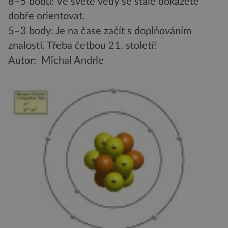
8–5 bodů: Ve světě vědy se stále dokážete
dobře orientovat.
5–3 body: Je na čase začít s doplňováním
znalostí. Třeba četbou 21. století!
Autor: Michal Andrle