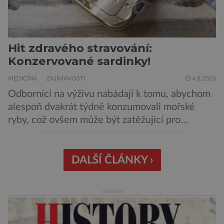
Hit zdravého stravování:
Konzervované sardinky!
MEDICÍNA
ZAJÍMAVOSTI
4.8.2026
Odborníci na výživu nabádají k tomu, abychom
alespoň dvakrát týdně konzumovali mořské
ryby, což ovšem může být zatěžující pro
peněženku. Dobrou zprávou je, že hvězdou
doporučení se nyní staly konzervované
sardinky, které si může dovolit opravdu každý
DALŠÍ ČLÁNKY ›
„Místo toho, aby poskytovaly izolované
mononutrienty, jsou rybí konzervy kompletní
reklama
potravinou,“ říká nutriční specialista Colin
Robertson a zdůrazňuje […]