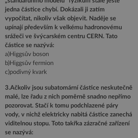
„standardního modelu“ fyzikům stále ještě
jedna částice chybí. Dokázali ji zatím
vypočítat, nikoliv však objevit. Naděje se
upínají především k velkému hadronovému
srážeči ve švýcarském centru CERN. Tato
částice se nazývá:
a)Higgsův boson
b)Higgsův fermion
c)podivný kvark
3.Ačkoliv jsou subatomární částice neskutečně
malé, lze řadu z nich poměrně snadno nepřímo
pozorovat. Stačí k tomu podchlazené páry
vody, v nichž elektricky nabitá částice zanechá
viditelnou stopu. Toto takřka zázračné zařízení
se nazývá: