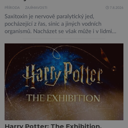
PŘÍRODA
ZAJÍMAVOSTI
7.8.2026
Saxitoxin je nervově paralytický jed,
pocházející z řas, sinic a jiných vodních
organismů. Nacházet se však může i v lidmi
konzumovaných mlžích, jako jsou ústřice nebo
slávky. K příznakům otravy patří paralýza
dýchacích cest, dojít však může až k udušení.
Dosud proti tomuto jedu neexistovala
protilátka, nyní ji zřejmě vědci objevili, ovšem
její zdroj je […]
Harry Potter: The Exhibition.