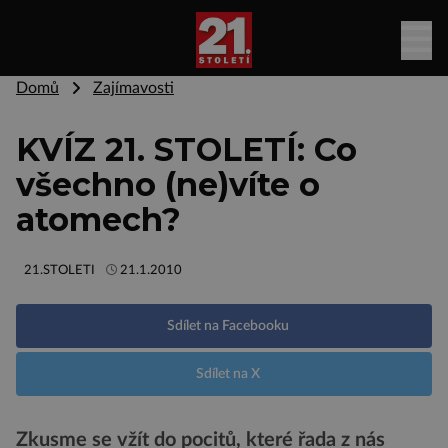
Domů
Zajímavosti
KVÍZ 21. STOLETÍ: Co
všechno (ne)víte o
atomech?
21.STOLETI
21.1.2010
Sdílet na Facebooku
Sdílet na X
Zkusme se vžít do pocitů, které řada z nás