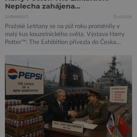
Neplecha zahájena…
ZAJÍMAVOSTI
6.8.2026
Pražské Letňany se na půl roku proměnily v
malý kus kouzelnického světa. Výstava Harry
Potter™: The Exhibition přivezla do Česka
originální filmové kostýmy a rekvizity,
Bradavice, Hagridovu chýši i učebny, ve
kterých si můžete zkusit kouzla na vlastní kůži.
Nechte tedy mudlovské starosti přede dveřmi.
Neplecha byla zahájena. Dopis z Bradavic
možná stále nepřišel, ale […]