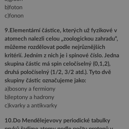
b)foton
c)fonon
9.Elementární částice, kterých už fyzikové v
atomech nalezli celou „zoologickou zahradu“,
můžeme rozdělovat podle nejrůznějších
kritérií. Jedním z nich je i spinové číslo. Jedna
skupina částic má spin celočíselný (0,1,2),
druhá poločíselný (1/2, 3/2 atd.). Tyto dvě
skupiny částic označujeme jako:
a)bosony a fermiony
b)leptony a hadrony
c)kvarky a antikvarky
10.Do Mendělejevovy periodické tabulky
prvků řadíme atomy podle počtu protonů v