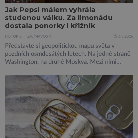
Jak Pepsi málem vyhrála
studenou válku. Za limonádu
dostala ponorky i křižník
HISTORIE
ZAJÍMAVOSTI
6.8.2026
Představte si geopolitickou mapu světa v
pozdních osmdesátých letech. Na jedné straně
Washington, na druhé Moskva. Mezi nimi
jaderný arzenál schopný zničit planetu
padesátkrát dokola, železná opona a miliony
vojáků v permanentní pohotovosti. A pak je tu
Donald Kendall, generální ředitel společnosti
PepsiCo, který se v květnu roku 1989 stává
admirálem flotily, jež čítá sedmnáct […]