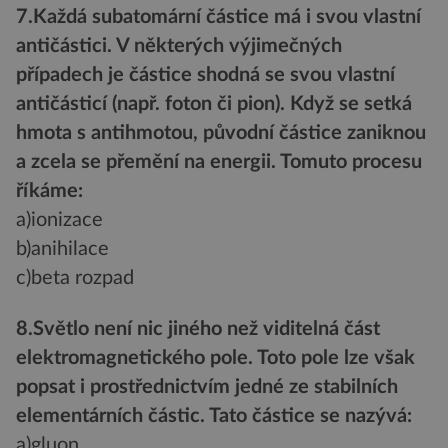
7.Každá subatomární částice má i svou vlastní
antičástici. V některých výjimečných
případech je částice shodná se svou vlastní
antičásticí (např. foton či pion). Když se setká
hmota s antihmotou, původní částice zaniknou
a zcela se přemění na energii. Tomuto procesu
říkáme:
a)ionizace
b)anihilace
c)beta rozpad
8.Světlo není nic jiného než viditelná část
elektromagnetického pole. Toto pole lze však
popsat i prostřednictvím jedné ze stabilních
elementárních částic. Tato částice se nazývá:
a)gluon